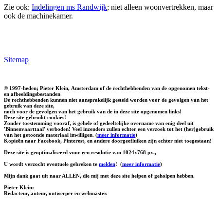
Zie ook:
Indelingen ms Randwijk
; niet alleen woonvertrekken, maar
ook de machinekamer.
Sitemap
© 1997-heden; Pieter Klein, Amsterdam of de rechthebbenden van de opgenomen tekst-
en afbeeldingsbestanden
De rechthebbenden kunnen niet aansprakelijk gesteld worden voor de gevolgen van het
gebruik van deze site,
noch voor de gevolgen van het gebruik van de in deze site opgenomen links!
Deze site gebruikt cookies!
Zonder toestemming vooraf, is gehele of gedeeltelijke overname van enig deel uit
'Binnenvaarttaal' verboden! Veel inzenders zullen echter een verzoek tot het (her)gebruik
van het getoonde materiaal inwilligen. (
meer informatie
)
Kopieën naar Facebook, Pinterest, en andere doorgeefluiken zijn echter niet toegestaan!
Deze site is geoptimaliseerd voor een resolutie van 1024x768 px.,
U wordt verzocht eventuele gebreken te
melden
!
(
meer informatie
)
Mijn dank gaat uit naar ALLEN, die mij met deze site helpen of geholpen hebben.
Pieter Klein:
Redacteur, auteur, ontwerper en webmaster.