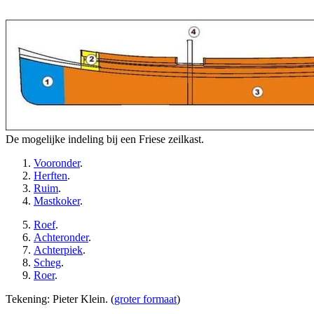
De mogelijke indeling bij een Friese zeilkast.
Vooronder
.
Herften
.
Ruim
.
Mastkoker
.
Roef
.
Achteronder
.
Achterpiek
.
Scheg
.
Roer
.
Tekening: Pieter Klein. (
groter formaat
)