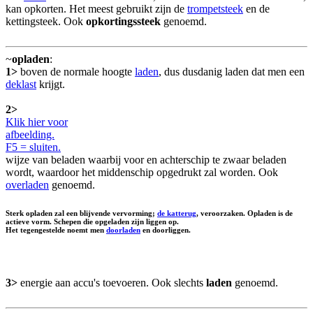
kan opkorten. Het meest gebruikt zijn de
trompetsteek
en de
kettingsteek. Ook
opkortingssteek
genoemd.
~
opladen
:
1>
boven de normale hoogte
laden
, dus dusdanig laden dat men een
deklast
krijgt.
2>
Klik hier voor
afbeelding.
F5 = sluiten.
wijze van beladen waarbij voor en achterschip te zwaar beladen
wordt, waardoor het middenschip opgedrukt zal worden. Ook
overladen
genoemd.
Sterk opladen zal een blijvende vervorming;
de katterug
, veroorzaken.
Opladen
is de
actieve vorm. Schepen die opgeladen zijn
liggen op
.
Het tegengestelde noemt men
doorladen
en
doorliggen
.
3>
energie aan accu's toevoeren. Ook slechts
laden
genoemd.