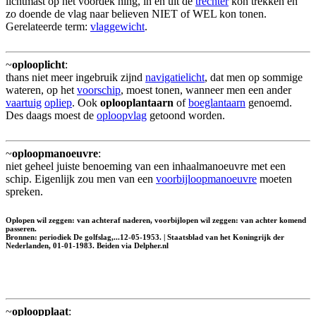
lichtmast op het voordek hing, in en uit de
trechter
kon trekken en
zo doende de vlag naar believen NIET of WEL kon tonen.
Gerelateerde term:
vlaggewicht
.
~
oplooplicht
:
thans niet meer ingebruik zijnd
navigatielicht
, dat men op sommige
wateren, op het
voorschip
, moest tonen, wanneer men een ander
vaartuig
opliep
. Ook
oplooplantaarn
of
boeglantaarn
genoemd.
Des daags moest de
oploopvlag
getoond worden.
~
oploopmanoeuvre
:
niet geheel juiste benoeming van een inhaalmanoeuvre met een
schip. Eigenlijk zou men van een
voorbijloopmanoeuvre
moeten
spreken.
Oplopen wil zeggen: van achteraf naderen, voorbijlopen wil zeggen: van achter komend
passeren.
Bronnen: periodiek De golfslag,...12-05-1953. | Staatsblad van het Koningrijk der
Nederlanden, 01-01-1983. Beiden via Delpher.nl
~
oploopplaat
: