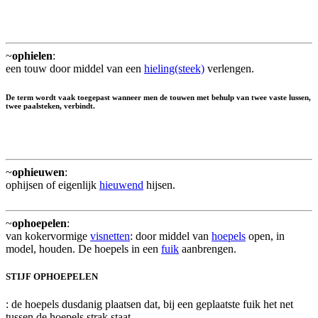
~
ophielen
:
een touw door middel van een
hieling(steek)
verlengen.
De term wordt vaak toegepast wanneer men de touwen met behulp van twee vaste lussen,
twee paalsteken, verbindt.
~
ophieuwen
:
ophijsen of eigenlijk
hieuwend
hijsen.
~
ophoepelen
:
van kokervormige
visnetten
: door middel van
hoepels
open, in
model, houden. De hoepels in een
fuik
aanbrengen.
STIJF OPHOEPELEN
: de hoepels dusdanig plaatsen dat, bij een geplaatste fuik het net
tussen de hoepels strak staat.