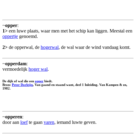
~
opper
:
1>
een luwe plaats, waar men met het schip kan liggen. Meestal een
oppertje
genoemd.
2>
de opperwal, de
hogerwal
, de wal waar de wind vandaag komt.
~
opperdam
:
vermoedelijk
hoger wal
.
De dijk of wal die een
opper
biedt.
Bron:
Peter Dorleijn
, Van gaand en staand want, deel 1 Inleiding. Van Kampen & zn,
1982.
~
opperen
:
door aan
loef
te gaan
varen
, iemand luwte geven.