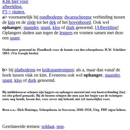
Klik hier voor
afbeelding.
F5 = sluiten.
a>
voornamelijk bij
rondbodems
:
dwarsscheepse
verbinding tussen
de
kim
en de
zijde
tot het
dek
of het
bovenboord
. Ook wel
ophanger
,
staander
,
spant
,
klos
of
durk
genoemd. [
Afbeelding
]
Oplangers sluiten aan tegen de
leggers
en vormen samen met deze
een
spant
.
Ondermeer genoemd in: Handboek voor de kennis van den scheepsbouw. H.W. Schokker
1861. (Via Google books)
b>
bij
platbodems
en
knikspantrompen
: als a, maar dan vanaf de
hoek tussen vlak en kim. Eveneens ook wel
ophanger
,
staander
,
spant
,
klos
of
durk
genoemd.
Bij middeleeuwse schepen zijn leggers en oplangers meestal met een houtverbinding (las)
tot één geheel gemaakt. Bij de houten schepen die men aan het begin van de twintigste
eeuw nog kende, kwam dat, voor zover mij bekend, niet (of nauwelijks) voor.
Bron o.a.: Dirk Huizinga, Scheepsbouw in Stavoren, 1846-1920, Uitg. PDF eigen beheer.
Gerelateerde termen:
soldaat
,
pop
.