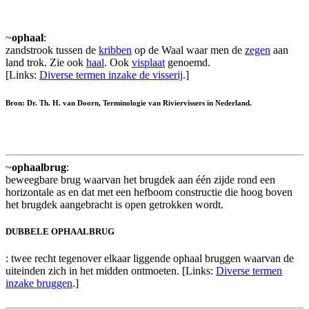
~
ophaal
:
zandstrook tussen de
kribben
op de Waal waar men de
zegen
aan
land trok. Zie ook
haal
. Ook
visplaat
genoemd.
[Links:
Diverse termen inzake de visserij
.]
Bron: Dr. Th. H. van Doorn, Terminologie van Riviervissers in Nederland.
~
ophaalbrug
:
beweegbare brug waarvan het brugdek aan één zijde rond een
horizontale as en dat met een hefboom constructie die hoog boven
het brugdek aangebracht is open getrokken wordt.
DUBBELE OPHAALBRUG
: twee recht tegenover elkaar liggende ophaal bruggen waarvan de
uiteinden zich in het midden ontmoeten. [Links:
Diverse termen
inzake bruggen
.]