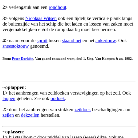
2>
verlengstuk aan een
rondhout
.
3>
volgens
Nicolaas Witsen
ook een tijdelijke verticale plank langs
de buitenzijde van het schip die het laden en lossen van zaken moet
vergemakkelijken en/of de romp daarbij moet beschermen.
4>
naam voor de
spruit
tussen
staand net
en het
ankertouw
. Ook
sneestoktouw
genoemd.
Bron:
Peter Dorleijn
, Van gaand en staand want, deel 1. Uitg. Van Kampen & zn, 1982.
~
oplappen
:
1>
het aanbrengen van zeildoeken verstevigingen op het zeil. Ook
lappen
geheten. Zie ook
opdoek
.
2>
door het aanbrengen van stukken
zeildoek
beschadigingen aan
zeilen
en
dekzeilen
herstellen.
~
oplassen
:
1>
bij staalbouw: door middel van lassen (weer) dikte, volume,