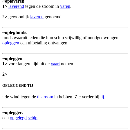
~
oplaveren
:
1>
laverend
tegen de stroom in
varen
.
2>
gewoonlijk
laveren
genoemd.
~
oplegfonds
:
fonds waaruit leden die hun schip vrijwillig of noodgedwongen
opleggen
een uitbetaling ontvangen.
~
opleggen
:
1>
voor langere tijd uit de
vaart
nemen.
2>
OPLEGGEND TIJ
: de wind tegen de
tijstroom
in hebben. Zie verder bij
tij
.
~
oplegger
:
een
opgelegd
schip
.