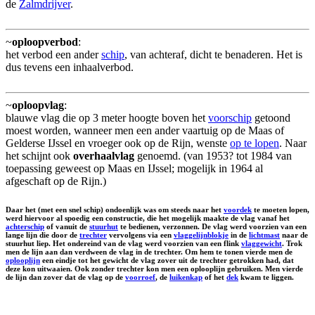
de
Zalmdrijver
.
~
oploopverbod
:
het verbod een ander
schip
, van achteraf, dicht te benaderen. Het is
dus tevens een inhaalverbod.
~
oploopvlag
:
blauwe vlag die op 3 meter hoogte boven het
voorschip
getoond
moest worden, wanneer men een ander vaartuig op de Maas of
Gelderse IJssel en vroeger ook op de Rijn, wenste
op te lopen
. Naar
het schijnt ook
overhaalvlag
genoemd. (van 1953? tot 1984 van
toepassing geweest op Maas en IJssel; mogelijk in 1964 al
afgeschaft op de Rijn.)
Daar het (met een snel schip) ondoenlijk was om steeds naar het
voordek
te moeten lopen,
werd hiervoor al spoedig een constructie, die het mogelijk maakte de vlag vanaf het
achterschip
of vanuit de
stuurhut
te bedienen, verzonnen. De vlag werd voorzien van een
lange lijn die door de
trechter
vervolgens via een
vlaggelijnblokje
in de
lichtmast
naar de
stuurhut liep. Het ondereind van de vlag werd voorzien van een flink
vlaggewicht
. Trok
men de lijn aan dan verdween de vlag in de trechter. Om hem te tonen vierde men de
oplooplijn
een eindje tot het gewicht de vlag zover uit de trechter getrokken had, dat
deze kon uitwaaien. Ook zonder trechter kon men een oplooplijn gebruiken. Men vierde
de lijn dan zover dat de vlag op de
voorroef
, de
luikenkap
of het
dek
kwam te liggen.