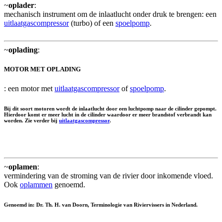
~
oplader
:
mechanisch instrument om de inlaatlucht onder druk te brengen: een
uitlaatgascompressor
(turbo) of een
spoelpomp
.
~
oplading
:
MOTOR MET OPLADING
: een motor met
uitlaatgascompressor
of
spoelpomp
.
Bij dit soort motoren wordt de inlaatlucht door een luchtpomp naar de cilinder gepompt.
Hierdoor komt er meer lucht in de cilinder waardoor er meer brandstof verbrandt kan
worden. Zie verder bij
uitlaatgascompressor
.
~
oplamen
:
vermindering van de stroming van de rivier door inkomende vloed.
Ook
oplammen
genoemd.
Genoemd in: Dr. Th. H. van Doorn, Terminologie van Riviervissers in Nederland.