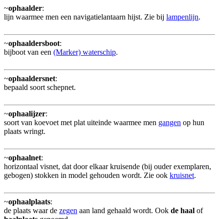
~
ophaalder
:
lijn waarmee men een navigatielantaarn hijst. Zie bij
lampenlijn
.
~
ophaaldersboot
:
bijboot van een
(Marker) waterschip
.
~
ophaaldersnet
:
bepaald soort schepnet.
~
ophaalijzer
:
soort van koevoet met plat uiteinde waarmee men
gangen
op hun
plaats wringt.
~
ophaalnet
:
horizontaal visnet, dat door elkaar kruisende (bij ouder exemplaren,
gebogen) stokken in model gehouden wordt. Zie ook
kruisnet
.
~
ophaalplaats
:
de plaats waar de
zegen
aan land gehaald wordt. Ook
de haal
of