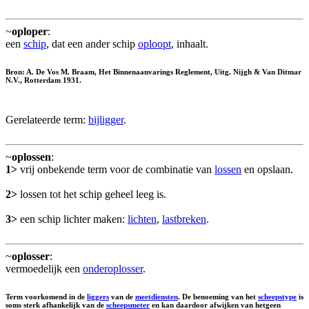
~
oploper
:
een
schip
, dat een ander schip
oploopt
, inhaalt.
Bron: A. De Vos M. Braam, Het Binnenaanvarings Reglement, Uitg. Nijgh & Van Ditmar
N.V., Rotterdam 1931.
Gerelateerde term:
bijligger
.
~
oplossen
:
1>
vrij onbekende term voor de combinatie van
lossen
en opslaan.
2>
lossen tot het schip geheel leeg is.
3>
een schip lichter maken:
lichten
,
lastbreken
.
~
oplosser
:
vermoedelijk een
onderoplosser
.
Term voorkomend in de
liggers
van de
meetdiensten
. De benoeming van het
scheepstype
is
soms sterk afhankelijk van de
scheepsmeter
en kan daardoor afwijken van hetgeen