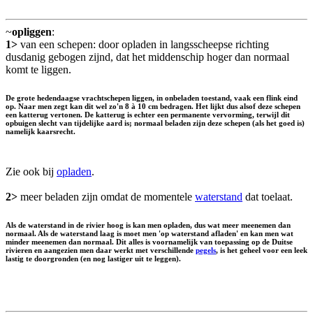
~
opliggen
:
1>
van een schepen: door opladen in langsscheepse richting
dusdanig gebogen zijnd, dat het middenschip hoger dan normaal
komt te liggen.
De grote hedendaagse vrachtschepen liggen, in onbeladen toestand, vaak een flink eind
op. Naar men zegt kan dit wel zo'n 8 à 10 cm bedragen. Het lijkt dus alsof deze schepen
een katterug vertonen. De katterug is echter een permanente vervorming, terwijl dit
opbuigen slecht van tijdelijke aard is; normaal beladen zijn deze schepen (als het goed is)
namelijk kaarsrecht.
Zie ook bij
opladen
.
2>
meer beladen zijn omdat de momentele
waterstand
dat toelaat.
Als de waterstand in de rivier hoog is kan men opladen, dus wat meer meenemen dan
normaal. Als de waterstand laag is moet men 'op waterstand afladen' en kan men wat
minder meenemen dan normaal. Dit alles is voornamelijk van toepassing op de Duitse
rivieren en aangezien men daar werkt met verschillende
pegels
, is het geheel voor een leek
lastig te doorgronden (en nog lastiger uit te leggen).