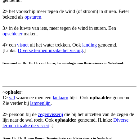
genoemd.
2>
het voorschip meer tegen de wind (of stroom) in sturen. Beter
bekend als
opsturen
.
3>
in de luwte van iets, meer tegen de wind in sturen. Een
opschieter
maken.
4>
een
visnet
uit het water trekken. Ook
landing
genoemd.
[Links:
Diverse termen inzake het vistuig
.]
Genoemd in: Dr. Th. H. van Doorn, Terminologie van Riviervissers in Nederland.
~
ophaler
:
1>
val
waarmee men een
lantaarn
hijst. Ook
ophaalder
genoemd.
Zie verder bij
lampenlijn
.
2>
persoon bij de
zegenvisserij
die bij het uitzetten van de zegen de
lijn naar de wal roeit. Ook
ophaalder
genoemd. [Links:
Diverse
termen inzake de visserij
.]
Bron: Dr. Th. H. van Doorn, Terminologie van Riviervissers in Nederland.