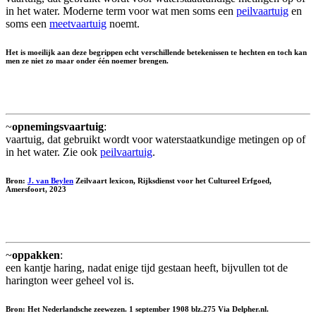
in het water. Moderne term voor wat men soms een
peilvaartuig
en
soms een
meetvaartuig
noemt.
Het is moeilijk aan deze begrippen echt verschillende betekenissen te hechten en toch kan
men ze niet zo maar onder één noemer brengen.
~
opnemingsvaartuig
:
vaartuig, dat gebruikt wordt voor waterstaatkundige metingen op of
in het water. Zie ook
peilvaartuig
.
Bron:
J. van Beylen
Zeilvaart lexicon, Rijksdienst voor het Cultureel Erfgoed,
Amersfoort, 2023
~
oppakken
:
een kantje haring, nadat enige tijd gestaan heeft, bijvullen tot de
harington weer geheel vol is.
Bron: Het Nederlandsche zeewezen. 1 september 1908 blz.275 Via Delpher.nl.