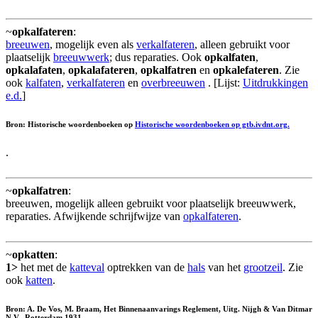
~
opkalfateren
:
breeuwen
, mogelijk even als
verkalfateren
, alleen gebruikt voor
plaatselijk
breeuwwerk
; dus reparaties. Ook
opkalfaten
,
opkalafaten
,
opkalafateren
,
opkalfatren
en
opkalefateren
. Zie
ook
kalfaten
,
verkalfateren
en
overbreeuwen
. [Lijst:
Uitdrukkingen
e.d.
]
Bron: Historische woordenboeken op
Historische woordenboeken op gtb.ivdnt.org.
.
~
opkalfatren
:
breeuwen, mogelijk alleen gebruikt voor plaatselijk breeuwwerk,
reparaties. Afwijkende schrijfwijze van
opkalfateren
.
~
opkatten
:
1>
het met de
katteval
optrekken van de
hals
van het
grootzeil
. Zie
ook
katten
.
Bron: A. De Vos, M. Braam, Het Binnenaanvarings Reglement, Uitg. Nijgh & Van Ditmar
N.V., Rotterdam 1931.