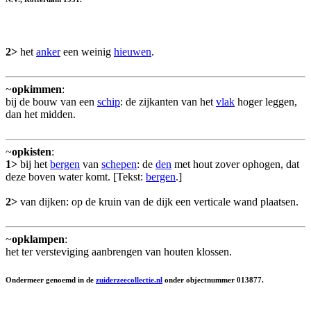
2>
het
anker
een weinig
hieuwen
.
~
opkimmen
:
bij de bouw van een
schip
: de zijkanten van het
vlak
hoger leggen,
dan het midden.
~
opkisten
:
1>
bij het
bergen
van
schepen
: de
den
met hout zover ophogen, dat
deze boven water komt. [Tekst:
bergen
.]
2>
van dijken: op de kruin van de dijk een verticale wand plaatsen.
~
opklampen
:
het ter versteviging aanbrengen van houten klossen.
Ondermeer genoemd in de
zuiderzeecollectie.nl
onder objectnummer 013877.