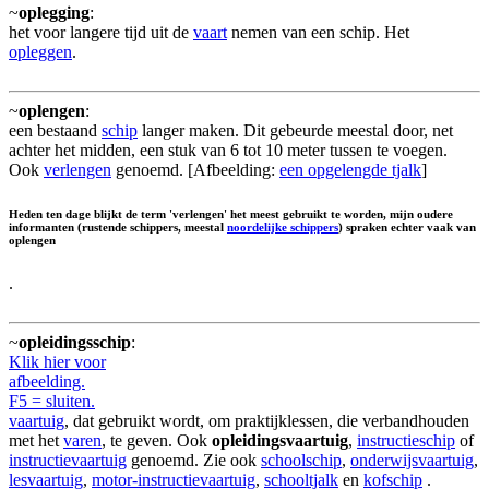
~
oplegging
:
het voor langere tijd uit de
vaart
nemen van een schip. Het
opleggen
.
~
oplengen
:
een bestaand
schip
langer maken. Dit gebeurde meestal door, net
achter het midden, een stuk van 6 tot 10 meter tussen te voegen.
Ook
verlengen
genoemd. [Afbeelding:
een opgelengde tjalk
]
Heden ten dage blijkt de term 'verlengen' het meest gebruikt te worden, mijn oudere
informanten (rustende schippers, meestal
noordelijke schippers
) spraken echter vaak van
oplengen
.
~
opleidingsschip
:
Klik hier voor
afbeelding.
F5 = sluiten.
vaartuig
, dat gebruikt wordt, om praktijklessen, die verbandhouden
met het
varen
, te geven. Ook
opleidingsvaartuig
,
instructieschip
of
instructievaartuig
genoemd. Zie ook
schoolschip
,
onderwijsvaartuig
,
lesvaartuig
,
motor-instructievaartuig
,
schooltjalk
en
kofschip
.