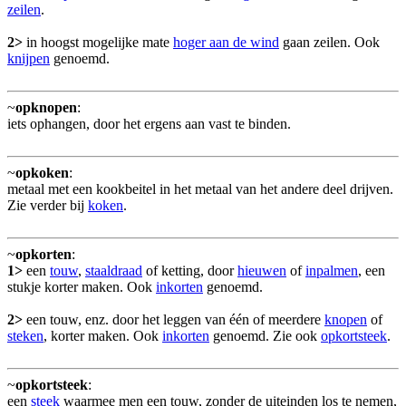
zeilen
.
2>
in hoogst mogelijke mate
hoger aan de wind
gaan zeilen. Ook
knijpen
genoemd.
~
opknopen
:
iets ophangen, door het ergens aan vast te binden.
~
opkoken
:
metaal met een kookbeitel in het metaal van het andere deel drijven.
Zie verder bij
koken
.
~
opkorten
:
1>
een
touw
,
staaldraad
of ketting, door
hieuwen
of
inpalmen
, een
stukje korter maken. Ook
inkorten
genoemd.
2>
een touw, enz. door het leggen van één of meerdere
knopen
of
steken
, korter maken. Ook
inkorten
genoemd. Zie ook
opkortsteek
.
~
opkortsteek
:
een
steek
waarmee men een touw, zonder de uiteinden los te nemen,