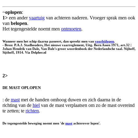
~
oplopen
:
1>
een ander
vaartuig
van achteren naderen. Vroeger sprak men ook
van
belopen
.
Het tegengestelde noemt men
ontmoeten
.
Wanneer men het schip daarna passeert, dan spreekt men van
voorbijlopen
.
- Bron: P.A.J. Stadhouders, Het nieuwe vaarreglement, Uitg. Born Assen 1971, art.32 |
Johan Hendrik van Dale, Van Dale's groot woordenboek der Nederlandsche taal. Nijhoff,
Sijthoff, 1914. Via Delpher.nl
2>
DE MAST OPLOPEN
: de
mast
met de handen omhoog duwen en zich daarna in de
richting van de
hiel
van de mast verplaatsen om zo de mast overeind
te zetten; te
richten
.
De tegengestelde beweging noemt men 'de
mast
achterover lopen'.