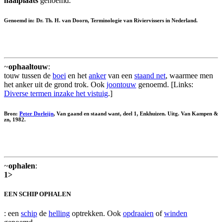
haalplaats
genoemd.
Genoemd in: Dr. Th. H. van Doorn, Terminologie van Riviervissers in Nederland.
~
ophaaltouw
:
touw tussen de
boei
en het
anker
van een
staand net
, waarmee men
het anker uit de grond trok. Ook
joontouw
genoemd. [Links:
Diverse termen inzake het vistuig
.]
Bron:
Peter Dorleijn
, Van gaand en staand want, deel 1, Enkhuizen. Uitg. Van Kampen &
zn, 1982.
~
ophalen
:
1>
EEN SCHIP OPHALEN
: een
schip
de
helling
optrekken. Ook
opdraaien
of
winden