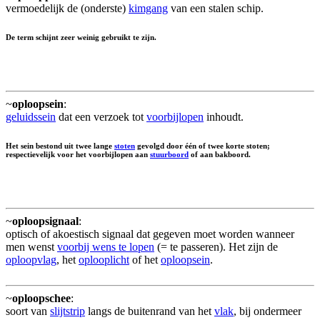
vermoedelijk de (onderste)
kimgang
van een stalen schip.
De term schijnt zeer weinig gebruikt te zijn.
~
oploopsein
:
geluidssein
dat een verzoek tot
voorbijlopen
inhoudt.
Het sein bestond uit twee lange
stoten
gevolgd door één of twee korte stoten;
respectievelijk voor het voorbijlopen aan
stuurboord
of aan bakboord.
~
oploopsignaal
:
optisch of akoestisch signaal dat gegeven moet worden wanneer
men wenst
voorbij wens te lopen
(= te passeren). Het zijn de
oploopvlag
, het
oplooplicht
of het
oploopsein
.
~
oploopschee
:
soort van
slijtstrip
langs de buitenrand van het
vlak
, bij ondermeer