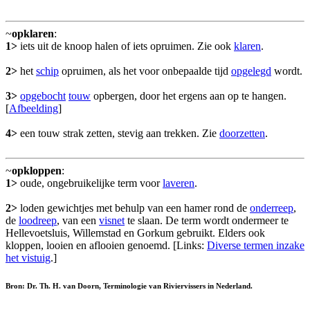
~
opklaren
:
1>
iets uit de knoop halen of iets opruimen. Zie ook
klaren
.
2>
het
schip
opruimen, als het voor onbepaalde tijd
opgelegd
wordt.
3>
opgebocht
touw
opbergen, door het ergens aan op te hangen.
[
Afbeelding
]
4>
een touw strak zetten, stevig aan trekken. Zie
doorzetten
.
~
opkloppen
:
1>
oude, ongebruikelijke term voor
laveren
.
2>
loden gewichtjes met behulp van een hamer rond de
onderreep
,
de
loodreep
, van een
visnet
te slaan. De term wordt ondermeer te
Hellevoetsluis, Willemstad en Gorkum gebruikt. Elders ook
kloppen, looien en aflooien genoemd. [Links:
Diverse termen inzake
het vistuig
.]
Bron: Dr. Th. H. van Doorn, Terminologie van Riviervissers in Nederland.