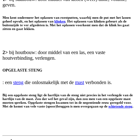
geven.
Men kent ondermeer het oplassen van roestputten, waarbij men de put met het lassen
geheel opvult, en het oplassen van
klinken
. Het oplassen van klinken gebeurt als de
buitenzijde te ver afgesleten is. Met het oplassen voorkomt men dat de klink los gaat
zitten en gaat lekken.
2>
bij houtbouw: door middel van een las, een vaste
houtverbinding, verlengen.
OPGELASTE STENG
: een
steng
die onlosmakelijk met de
mast
verbonden is.
Bij een opgelaste steng ligt de hartlijn van de steng niet precies in het verlengde van de
hartlijn van de mast. Zou dat wel het geval zijn, dan zou men van een opgelaste mast
moeten spreken. Opgelaste stengen kwamen tot in de negentiende eeuw geregeld voor.
Met de komst van vele vaste (spoor)bruggen is men overgegaan op de
schietende steng
.