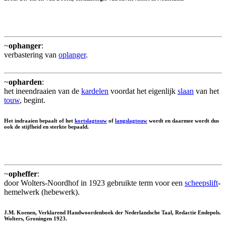
~
ophanger
:
verbastering van
oplanger
.
~
opharden
:
het ineendraaien van de
kardelen
voordat het eigenlijk
slaan
van het
touw
, begint.
Het indraaien bepaalt of het
kortslagtouw
of
langslagtouw
wordt en daarmee wordt dus
ook de stijfheid en sterkte bepaald.
~
opheffer
:
door Wolters-Noordhof in 1923 gebruikte term voor een
scheepslift
-
hemelwerk (hebewerk).
J.M. Koenen, Verklarend Handwoordenboek der Nederlandsche Taal, Redactie Endepols.
Wolters, Groningen 1923.