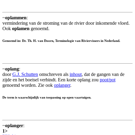
~
oplammen
:
vermindering van de stroming van de rivier door inkomende vloed.
Ook
oplamen
genoemd.
Genoemd in: Dr. Th. H. van Doorn, Terminologie van Riviervissers in Nederland.
~
oplang
:
door
G.J. Schutten
omschreven als
inhout
, dat de gangen van de
zijde en het boeisel verbindt. Een korte oplang zou
poot/pot
genoemd worden. Zie ook
oplanger
.
De term is waarschijnlijk van toepassing op open vaartuigen.
~
oplanger
:
1>