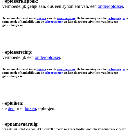
~
oplosserklepbak
:
vermoedelijk gelijk aan, dus een synoniem van, een
onderoplosser
.
Term voorkomend in de
liggers
van de
meetdiensten
. De benoeming van het
scheepstype
is
soms sterk afhankelijk van de
scheepsmeter
en kan daardoor afwijken van hetgeen
gebruikelijk is.
~
oplosserschip
:
vermoedelijk een
onderoplosser
.
Term voorkomend in de
liggers
van de
meetdiensten
. De benoeming van het
scheepstype
is
soms sterk afhankelijk van de
scheepsmeter
en kan daardoor afwijken van hetgeen
gebruikelijk is.
~
opluiken
:
de
den
, met
luiken
, ophogen.
~
opnamevaartuig
:
vaartuig, dat gebruikt wordt voor waterstaatkundige metingen op of