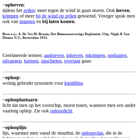
~
oploeven
:
tijdens het
zeilen
: meer tegen de wind in gaan sturen. Ook
loeven
,
krimpen
of meer
bij de wind op zeilen
genoemd. Vroeger sprak men
ook van
prangen
en
bij laten komen
.
Bron o.a.: A. De Vos M. Braam, Het Binnenaanvarings Reglement, Uitg. Nijgh & Van
Ditmar N.V., Rotterdam 1931.
Gerelateerde termen:
aanloeven
,
inloeven
,
inkrimpen
,
opdraaien
,
uilvangen
,
knijpen
,
opschieten
,
overstag
gaan.
~
oploop
:
weinig gebruikt synoniem voor
kimtilling
.
~
oplooplantaarn
:
licht dat men op het voorschip, moest tonen, wanneer men een ander
vaartuig opliep. Zie ook
oplooplicht
.
~
oplooplijn
:
lijn, waarmee men vanaf de stuurhut, de
oploopvlag
, die in de