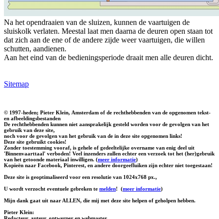
Na het opendraaien van de sluizen, kunnen de vaartuigen de
sluiskolk verlaten. Meestal laat men daarna de deuren open staan tot
dat zich aan de ene of de andere zijde weer vaartuigen, die willen
schutten, aandienen.
Aan het eind van de bedieningsperiode draait men alle deuren dicht.
Sitemap
© 1997-heden; Pieter Klein, Amsterdam of de rechthebbenden van de opgenomen tekst-
en afbeeldingsbestanden
De rechthebbenden kunnen niet aansprakelijk gesteld worden voor de gevolgen van het
gebruik van deze site,
noch voor de gevolgen van het gebruik van de in deze site opgenomen links!
Deze site gebruikt cookies!
Zonder toestemming vooraf, is gehele of gedeeltelijke overname van enig deel uit
'Binnenvaarttaal' verboden! Veel inzenders zullen echter een verzoek tot het (her)gebruik
van het getoonde materiaal inwilligen. (
meer informatie
)
Kopieën naar Facebook, Pinterest, en andere doorgeefluiken zijn echter niet toegestaan!
Deze site is geoptimaliseerd voor een resolutie van 1024x768 px.,
U wordt verzocht eventuele gebreken te
melden
!
(
meer informatie
)
Mijn dank gaat uit naar ALLEN, die mij met deze site helpen of geholpen hebben.
Pieter Klein:
Redacteur, auteur, ontwerper en webmaster.