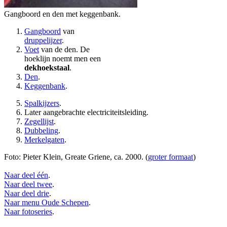
Gangboord en den met keggenbank.
Gangboord
van
druppelijzer
.
Voet
van de den. De
hoeklijn noemt men een
dekhoekstaal
.
Den
.
Keggenbank
.
Spalkijzers
.
Later aangebrachte electriciteitsleiding.
Zegellijst
.
Dubbeling
.
Merkelgaten
.
Foto: Pieter Klein, Greate Griene, ca. 2000. (
groter formaat
)
Naar deel één
.
Naar deel twee
.
Naar deel drie
.
Naar menu Oude Schepen
.
Naar fotoseries
.