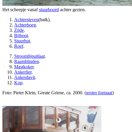
Het scheepje vanaf
stuurboord
achter gezien.
Achtersteven
(balk).
Achterboeg
.
Zijde
.
Bijboot
.
Stuurhut
.
Roef
.
Stroomlijnuitlaat
.
Raamblinden
.
Mastkoker
.
Ankerlier
.
Ankerdavit
.
Kop
.
Foto: Pieter Klein, Greate Griene, ca. 2000. (
groter formaat
)