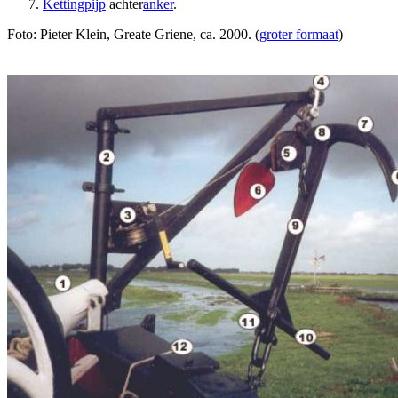
Kettingpijp
achter
anker
.
Foto: Pieter Klein, Greate Griene, ca. 2000. (
groter formaat
)