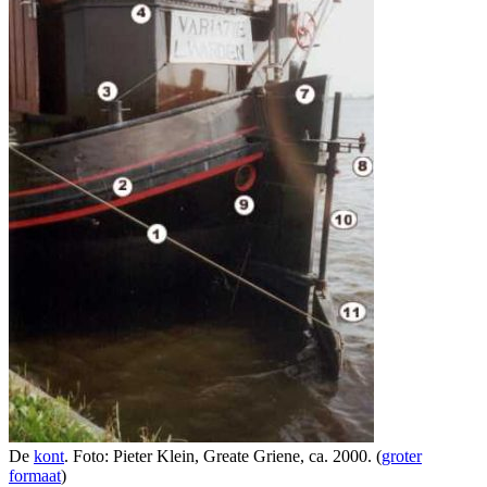
De
kont
. Foto: Pieter Klein, Greate Griene, ca. 2000. (
groter
formaat
)