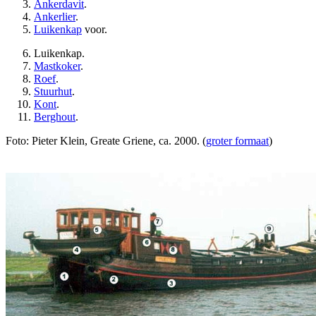
Ankerdavit
.
Ankerlier
.
Luikenkap
voor.
Luikenkap.
Mastkoker
.
Roef
.
Stuurhut
.
Kont
.
Berghout
.
Foto: Pieter Klein, Greate Griene, ca. 2000. (
groter formaat
)