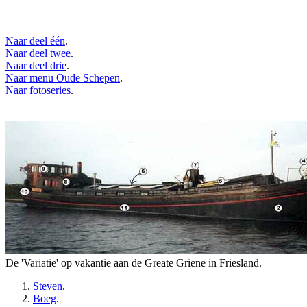
Naar deel één
.
Naar deel twee
.
Naar deel drie
.
Naar menu Oude Schepen
.
Naar fotoseries
.
De 'Variatie' op vakantie aan de Greate Griene in Friesland.
Steven
.
Boeg
.