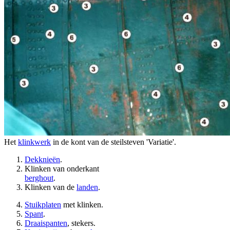
Het
klinkwerk
in de kont van de steilsteven 'Variatie'.
Dekknieën
.
Klinken van onderkant
berghout
.
Klinken van de
landen
.
Stuikplaten
met klinken.
Spant
.
Draaispanten
, stekers.