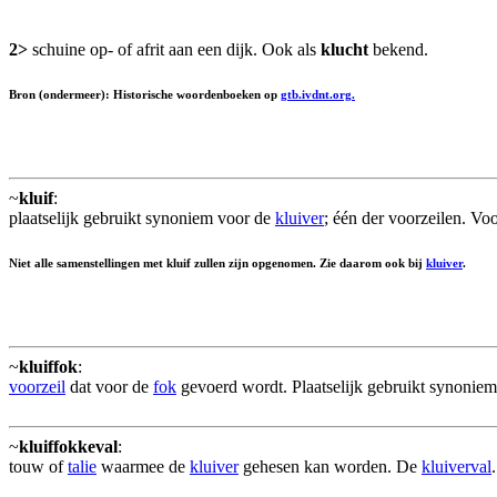
2>
schuine op- of afrit aan een dijk. Ook als
klucht
bekend.
Bron (ondermeer): Historische woordenboeken op
gtb.ivdnt.org.
~
kluif
:
plaatselijk gebruikt synoniem voor de
kluiver
; één der voorzeilen. Voo
Niet alle samenstellingen met kluif zullen zijn opgenomen. Zie daarom ook bij
kluiver
.
~
kluiffok
:
voorzeil
dat voor de
fok
gevoerd wordt. Plaatselijk gebruikt synonie
~
kluiffokkeval
:
touw of
talie
waarmee de
kluiver
gehesen kan worden. De
kluiverval
.