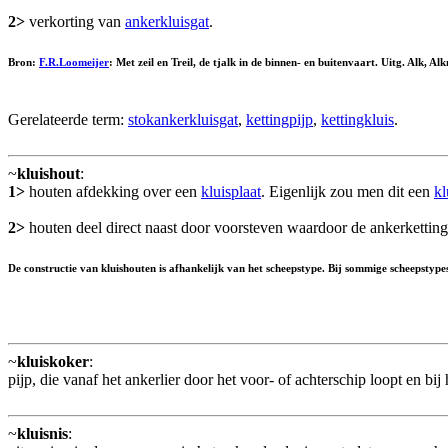
2>
verkorting van
ankerkluisgat
.
Bron:
F.R.Loomeijer
: Met zeil en Treil, de tjalk in de binnen- en buitenvaart. Uitg. Alk, 
Gerelateerde term:
stokankerkluisgat
,
kettingpijp
,
kettingkluis
.
~
kluishout
:
1>
houten afdekking over een
kluisplaat
. Eigenlijk zou men dit een
kl
2>
houten deel direct naast door voorsteven waardoor de ankerketti
De constructie van kluishouten is afhankelijk van het scheepstype. Bij sommige scheepstypes 
~
kluiskoker
:
pijp, die vanaf het ankerlier door het voor- of achterschip loopt en bi
~
kluisnis
: