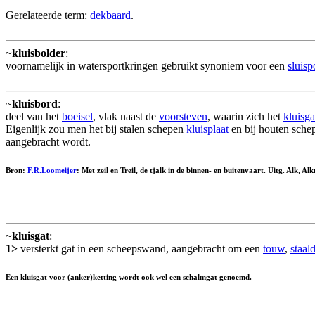
Gerelateerde term:
dekbaard
.
~
kluisbolder
:
voornamelijk in watersportkringen gebruikt synoniem voor een
sluisp
~
kluisbord
:
deel van het
boeisel
, vlak naast de
voorsteven
, waarin zich het
kluisga
Eigenlijk zou men het bij stalen schepen
kluisplaat
en bij houten sch
aangebracht wordt.
Bron:
F.R.Loomeijer
: Met zeil en Treil, de tjalk in de binnen- en buitenvaart. Uitg. Alk, 
~
kluisgat
:
1>
versterkt gat in een scheepswand, aangebracht om een
touw
,
staal
Een kluisgat voor (anker)ketting wordt ook wel een
schalmgat
genoemd.