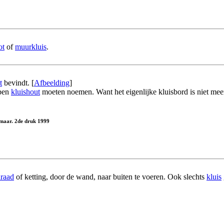
ot
of
muurkluis
.
t
bevindt. [
Afbeelding
]
epen
kluishout
moeten noemen. Want het eigenlijke kluisbord is niet meer 
Alkmaar. 2de druk 1999
draad
of ketting, door de wand, naar buiten te voeren. Ook slechts
kluis