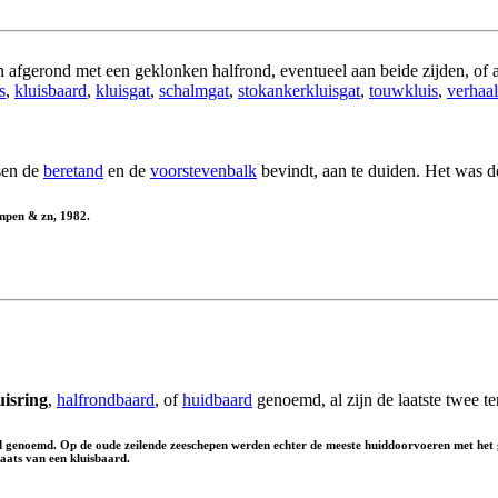
n afgerond met een geklonken halfrond, eventueel aan beide zijden, of 
s
,
kluisbaard
,
kluisgat
,
schalmgat
,
stokankerkluisgat
,
touwkluis
,
verhaal
sen de
beretand
en de
voorstevenbalk
bevindt, aan te duiden. Het was 
ampen & zn, 1982.
uisring
,
halfrondbaard
, of
huidbaard
genoemd, al zijn de laatste twee t
d genoemd. Op de oude zeilende zeeschepen werden echter de meeste huiddoorvoeren met het 
laats van een kluisbaard.