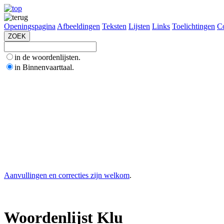
Openingspagina
Afbeeldingen
Teksten
Lijsten
Links
Toelichtingen
Co
in de woordenlijsten.
in Binnenvaarttaal.
Aanvullingen en correcties zijn welkom
.
Woordenlijst Klu