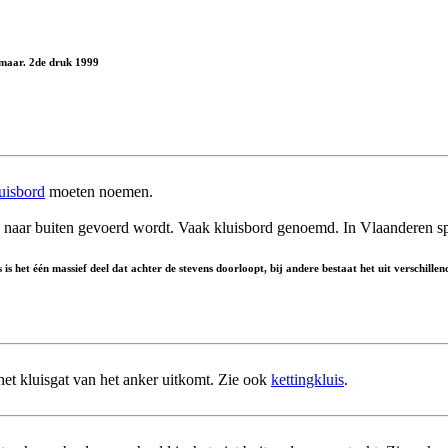
Alkmaar. 2de druk 1999
uisbord
moeten noemen.
ng naar buiten gevoerd wordt. Vaak kluisbord genoemd. In Vlaanderen 
is het één massief deel dat achter de stevens doorloopt, bij andere bestaat het uit verschille
j het kluisgat van het anker uitkomt. Zie ook
kettingkluis
.