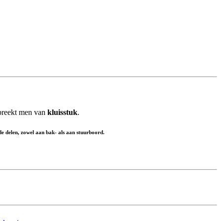
spreekt men van
kluisstuk
.
nde delen, zowel aan bak- als aan stuurboord.