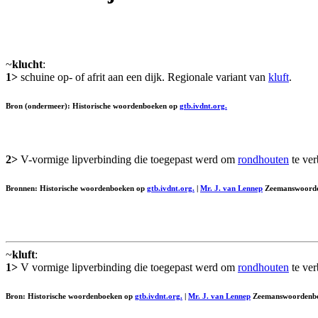
~
klucht
:
1>
schuine op- of afrit aan een dijk. Regionale variant van
kluft
.
Bron (ondermeer): Historische woordenboeken op
gtb.ivdnt.org.
2>
V-vormige lipverbinding die toegepast werd om
rondhouten
te ve
Bronnen: Historische woordenboeken op
gtb.ivdnt.org.
|
Mr. J. van Lennep
Zeemanswoorde
~
kluft
:
1>
V vormige lipverbinding die toegepast werd om
rondhouten
te ver
Bron: Historische woordenboeken op
gtb.ivdnt.org.
|
Mr. J. van Lennep
Zeemanswoordenb