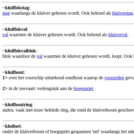
~
kluiffokstag
:
stag
waarlangs de kluiver gehesen wordt. Ook bekend als
kluiverstag
.
~
kluiffokval
:
val
waarmee de kluiver gehesen wordt. Ook bekend als
kluiverval
.
~
kluiffokvalblok
:
blok waardoor de
val
waarmee de kluiver gehesen wordt, loopt. Ook
~
kluifhout
:
1>
over het voorschip uitstekend rondhout waarop de
voorzeilen
gevo
2>
in de zeevaart: verlengstuk aan de
boegspriet
.
~
kluifhoutring
:
stalen, vaak met touw beklede ring, die rond de kluiverboom gescho
~
kluifnet
:
onder de kluiverboom of boegspriet gespannen 'net' waarlangs het uit