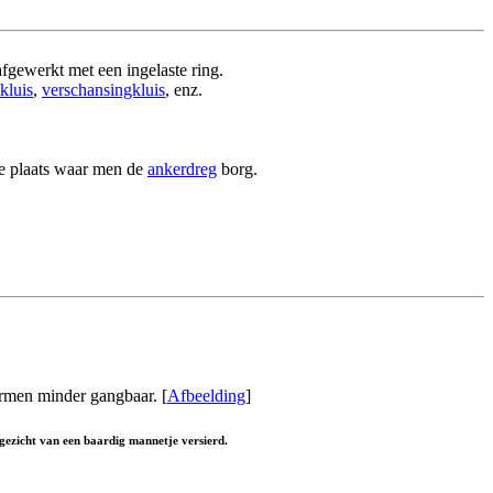
afgewerkt met een ingelaste ring.
kluis
,
verschansingkluis
, enz.
de plaats waar men de
ankerdreg
borg.
ermen minder gangbaar. [
Afbeelding
]
gezicht van een baardig mannetje versierd.