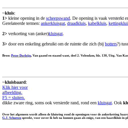
~
kluis
:
1>
kleine opening in de
scheepswand
. De opening is vaak versterkt e
Gerelateerde termen:
ankerkluisgat
,
draadkluis
,
kabelkluis
,
kettingklui
2>
verkorting van (anker)
kluisgat
.
3>
door een enkeling gebruikt om de ruimte die zich (bij
botters
?) tus
Bron:
Peter Dorleijn
, Van gaand en staand want, deel 2. Volendam, blz. 130, Uitg. Van K
~
kluisbaard
:
Klik hier voor
afbeelding.
F5 = sluiten.
dikke zware ring, soms ook versierde rand, rond een
kluisgat
. Ook
kl
Over het algemeen wordt alleen de kluisring rond de openingen voor de ankerketting baar
G.J. Schutten
spreekt, voor zover ik heb na kunnen gaan als enige, van een baardkluis in p