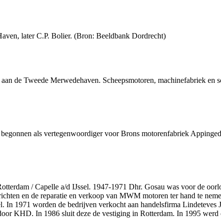
aven, later C.P. Bolier. (Bron: Beeldbank Dordrecht)
er aan de Tweede Merwedehaven. Scheepsmotoren, machinefabriek en sch
 begonnen als vertegenwoordiger voor Brons motorenfabriek Appinged
Rotterdam / Capelle a/d IJssel. 1947-1971 Dhr. Gosau was voor de oor
richten en de reparatie en verkoop van MWM motoren ter hand te nemen.
sel. In 1971 worden de bedrijven verkocht aan handelsfirma Lindeteves 
r KHD. In 1986 sluit deze de vestiging in Rotterdam. In 1995 werd de