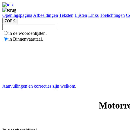
Openingspagina
Afbeeldingen
Teksten
Lijsten
Links
Toelichtingen
Co
in de woordenlijsten.
in Binnenvaarttaal.
Aanvullingen en correcties zijn welkom
.
Motorre