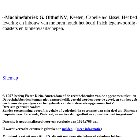
~
Machinefabriek G. Olthof NV
, Keeten, Capelle a/d IJssel. Het bed
levering en inbouw van motoren houdt het bedrijf zich tegenwoordig 
coasters en binnenvaartschepen.
Sitemap
© 1997-heden; Pieter Klein, Amsterdam of de rechthebbenden van de opgenomen tekst- en 
De rechthebbenden kunnen niet aansprakelijk gesteld worden voor de gevolgen van het gebr
noch voor de gevolgen van het gebruik van de in deze site opgenomen links!
Deze site gebruikt cookies!
Zonder toestemming vooraf, is gehele of gedeeltelijke overname van enig deel uit 'Binnenvaa
Kopieën naar Facebook, Pinterest, en andere doorgeefluiken zijn echter niet toegestaan!
Deze site is geoptimaliseerd voor een resolutie van 1024x768 px.,
U wordt verzocht eventuele gebreken te
melden
!
(
meer informatie
)
Mijn dank gaat uit naar ALLEN, die mij met deze site helpen of geholpen hebben.