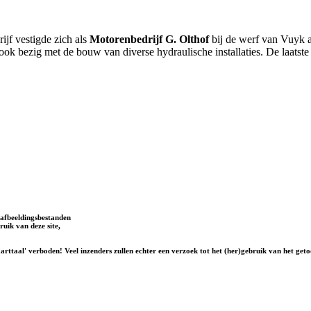
rijf vestigde zich als
Motorenbedrijf G. Olthof
bij de werf van Vuyk a
ook bezig met de bouw van diverse hydraulische installaties. De laatst
afbeeldingsbestanden
uik van deze site,
rttaal' verboden! Veel inzenders zullen echter een verzoek tot het (her)gebruik van het geto