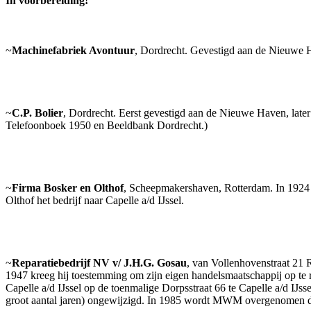
In voorbereiding!
~
Machinefabriek Avontuur
, Dordrecht. Gevestigd aan de Nieuwe H
~
C.P. Bolier
, Dordrecht. Eerst gevestigd aan de Nieuwe Haven, lat
Telefoonboek 1950 en Beeldbank Dordrecht.)
~
Firma Bosker en Olthof
, Scheepmakershaven, Rotterdam. In 1924
Olthof het bedrijf naar Capelle a/d IJssel.
~
Reparatiebedrijf NV v/ J.H.G. Gosau
, van Vollenhovenstraat 21 
1947 kreeg hij toestemming om zijn eigen handelsmaatschappij op te 
Capelle a/d IJssel op de toenmalige Dorpsstraat 66 te Capelle a/d IJs
groot aantal jaren) ongewijzigd. In 1985 wordt MWM overgenomen doo