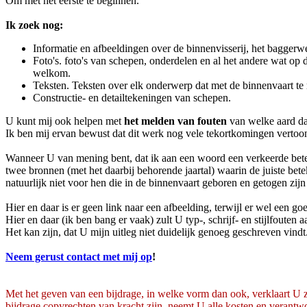
Om met het eerste te beginnen.
Ik zoek nog:
Informatie en afbeeldingen over de binnenvisserij, het bagger
Foto's. foto's van schepen, onderdelen en al het andere wat op
welkom.
Teksten. Teksten over elk onderwerp dat met de binnenvaart te
Constructie- en detailtekeningen van schepen.
U kunt mij ook helpen met
het melden van fouten
van welke aard d
Ik ben mij ervan bewust dat dit werk nog vele tekortkomingen verto
Wanneer U van mening bent, dat ik aan een woord een verkeerde bet
twee bronnen (met het daarbij behorende jaartal) waarin de juiste bet
natuurlijk niet voor hen die in de binnenvaart geboren en getogen zijn 
Hier en daar is er geen link naar een afbeelding, terwijl er wel een 
Hier en daar (ik ben bang er vaak) zult U typ-, schrijf- en stijlfoute
Het kan zijn, dat U mijn uitleg niet duidelijk genoeg geschreven vin
Neem gerust contact met mij op
!
Met het geven van een bijdrage, in welke vorm dan ook, verklaart 
bijdrage copyrechten van kracht zijn, neemt U alle kosten en verant