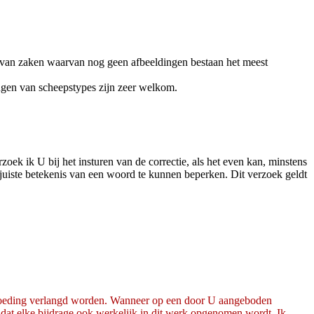
's van zaken waarvan nog geen afbeeldingen bestaan het meest
ngen van scheepstypes zijn zeer welkom.
zoek ik U bij het insturen van de correctie, als het even kan, minstens
e juiste betekenis van een woord te kunnen beperken. Dit verzoek geldt
rgoeding verlangd worden. Wanneer op een door U aangeboden
dat elke bijdrage ook werkelijk in dit werk opgenomen wordt. Ik