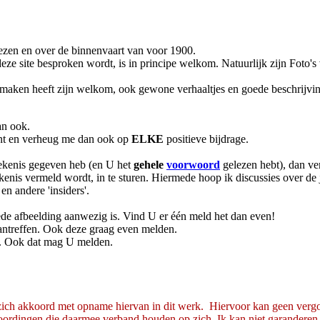
wezen en over de binnenvaart van voor 1900.
 deze site besproken wordt, is in principe welkom. Natuurlijk zijn Foto
 maken heeft zijn welkom, ook gewone verhaaltjes en goede beschrijvi
an ook.
ont en verheug me dan ook op
ELKE
positieve bijdrage.
ekenis gegeven heb (en U het
gehele
voorwoord
gelezen hebt), dan ver
ekenis vermeld wordt, in te sturen. Hiermede hoop ik discussies over d
en andere 'insiders'.
goede afbeelding aanwezig is. Vind U er één meld het dan even!
n aantreffen. Ook deze graag even melden.
dt. Ook dat mag U melden.
U zich akkoord met opname hiervan in dit werk. Hiervoor kan geen ve
woordingen die daarmee verband houden op zich. Ik kan niet garanderen 