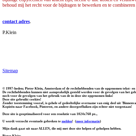
behoud mij het recht voor de bijdragen te bewerken en te combineren
contact adres
.
P.Klein
Sitemap
© 1997-heden; Pieter Klein, Amsterdam of de rechthebbenden van de opgenomen tekst- en 
De rechthebbenden kunnen niet aansprakelijk gesteld worden voor de gevolgen van het gebr
noch voor de gevolgen van het gebruik van de in deze site opgenomen links!
Deze site gebruikt cookies!
Zonder toestemming vooraf, is gehele of gedeeltelijke overname van enig deel uit 'Binnenvaa
Kopieën naar Facebook, Pinterest, en andere doorgeefluiken zijn echter niet toegestaan!
Deze site is geoptimaliseerd voor een resolutie van 1024x768 px.,
U wordt verzocht eventuele gebreken te
melden
!
(
meer informatie
)
Mijn dank gaat uit naar ALLEN, die mij met deze site helpen of geholpen hebben.
Pieter Klein: