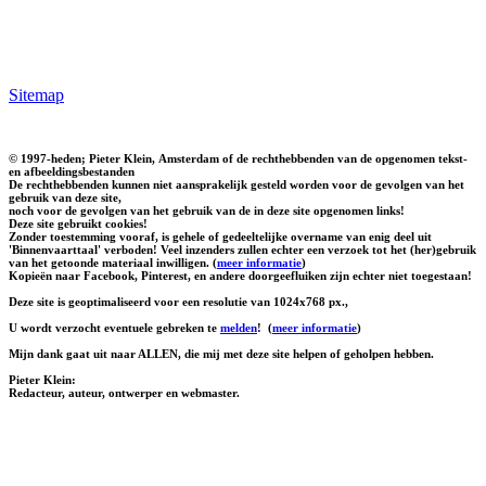
Sitemap
© 1997-heden; Pieter Klein, Amsterdam of de rechthebbenden van de opgenomen tekst-
en afbeeldingsbestanden
De rechthebbenden kunnen niet aansprakelijk gesteld worden voor de gevolgen van het
gebruik van deze site,
noch voor de gevolgen van het gebruik van de in deze site opgenomen links!
Deze site gebruikt cookies!
Zonder toestemming vooraf, is gehele of gedeeltelijke overname van enig deel uit
'Binnenvaarttaal' verboden! Veel inzenders zullen echter een verzoek tot het (her)gebruik
van het getoonde materiaal inwilligen. (
meer informatie
)
Kopieën naar Facebook, Pinterest, en andere doorgeefluiken zijn echter niet toegestaan!
Deze site is geoptimaliseerd voor een resolutie van 1024x768 px.,
U wordt verzocht eventuele gebreken te
melden
!
(
meer informatie
)
Mijn dank gaat uit naar ALLEN, die mij met deze site helpen of geholpen hebben.
Pieter Klein:
Redacteur, auteur, ontwerper en webmaster.