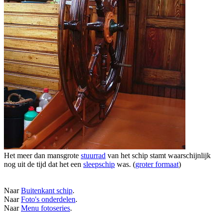
Het meer dan mansgrote
stuurrad
van het schip stamt waarschijnlijk
nog uit de tijd dat het een
sleepschip
was. (
groter formaat
)
Naar
Buitenkant schip
.
Naar
Foto's onderdelen
.
Naar
Menu fotoseries
.