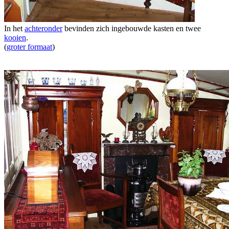
In het
achteronder
bevinden zich ingebouwde kasten en twee
kooien
.
(
groter formaat
)