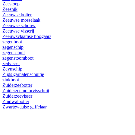
Zeesloep
Zeesnik
Zeeuwse botter
Zeeuwse mosselaak
Zeeuwse schouw
Zeeuwse visserij
Zeeuwsvlaamse hoogaars
zegenboot
zegenschip
zegenschuit
zegenstoomboot
zeilvisser
Zeynschip
Zijds garnalenschuitje
zinkboot
Zuiderzeebotter
Zuiderzeemotorvisschuit
Zuiderzeevisser
Zuidwalbotter
Zwartewaalse gaffelaar