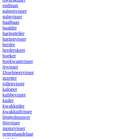
endman
galgenvisser
galgvisser
haalbaas
haalder
haringteller
haringvisser
herder
herderskeet
hoeker
hoekwantvisser
ijsvisser
IJsselmeervisser
inzetter
jollenvisser
kaloper
kubbevisser
kuiler
kwakkuiler
kwakkuilvisser
lijntjeshouwer
lijnvisser
motorvisser
nettenhandelaar