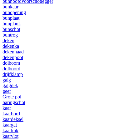
bunhoofdvoorschotlegger
bunkaar
bunopening
bunplaat
bunplank
bunschot
buntrog
deken
dekenka
dekennaad
dekenpoot
dolboom
dolboord
drijfklamp
galg
galgdek
geer
Grote pol
haringschot
kaar
kaarbord
kaardeksel
kaargat
kaarluik
kaarvlot