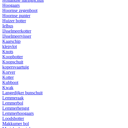
Hollandse haringschuit
Hoogaars
Hoornse zegenboot
Hoornse punter
Huizer botter
Ielbus
IJsselmeerkotter
IJsselmeervisser
Kaarschip
klepvlot
Knots
Koopbotter
Koopschuit
kopersvaartuig
Korver
Kotter
Kubboot
Kwak
Langedijker bunschuit
Lemmeraak
Lemmerbol
Lemmerhengst
Lemmerhoogaars
Loodsbotter
Makkumer bol