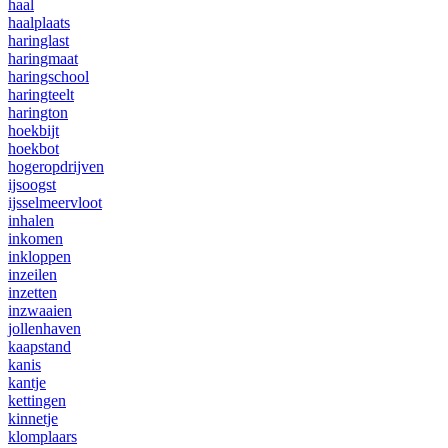
haal
haalplaats
haringlast
haringmaat
haringschool
haringteelt
harington
hoekbijt
hoekbot
hogeropdrijven
ijsoogst
ijsselmeervloot
inhalen
inkomen
inkloppen
inzeilen
inzetten
inzwaaien
jollenhaven
kaapstand
kanis
kantje
kettingen
kinnetje
klomplaars