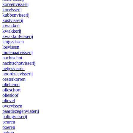
korvenvisserij
korvisserij
kubbenvisserij
kustvisserij
kwakken
kwakkerij
kwakkuilvisserij
langsvissen
losvissen
molenaarvisserij
nachtschot
nachtschotvisserij
netjesvissen
noordzeevisserij
oesterkorren
oliehemd
olieschort
oliesloof
olievel
overvissen
paardezegenvisserij
palingvisserij
peuren
poeren
poken