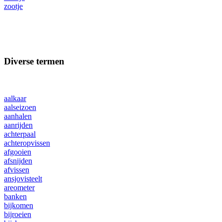
zootje
Diverse termen
aalkaar
aalseizoen
aanhalen
aanrijden
achterpaal
achteropvissen
afgooien
afsnijden
afvissen
ansjovisteelt
areometer
banken
bijkomen
bijroeien