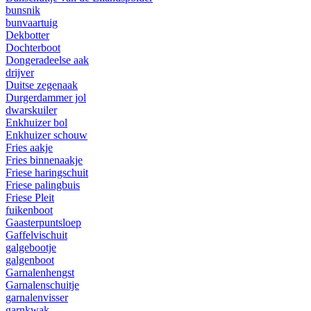
bunsnik
bunvaartuig
Dekbotter
Dochterboot
Dongeradeelse aak
drijver
Duitse zegenaak
Durgerdammer jol
dwarskuiler
Enkhuizer bol
Enkhuizer schouw
Fries aakje
Fries binnenaakje
Friese haringschuit
Friese palingbuis
Friese Pleit
fuikenboot
Gaasterpuntsloep
Gaffelvischuit
galgebootje
galgenboot
Garnalenhengst
Garnalenschuitje
garnalenvisser
garnkwak