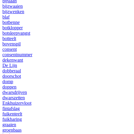
bijslaan
bijzwaaien
bijzwenken
blaf
botbenne
botklopper
botsleepvangst
botteelt
bovenspil
consent
consentnummer
dekenwant
De Lijn
dobberaal
doorschot
domp
doppen
dwarsdrijven
dwarszetten
Enkhuizervloot
fintafslag
fuikenteelt
fuikharing
graaien
groenbaas