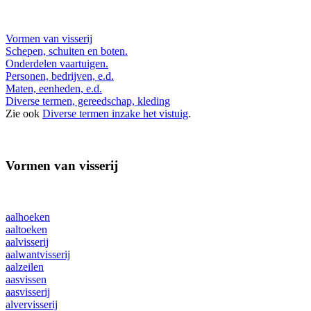
Vormen van visserij
Schepen, schuiten en boten.
Onderdelen vaartuigen.
Personen, bedrijven, e.d.
Maten, eenheden, e.d.
Diverse termen, gereedschap, kleding
Zie ook
Diverse termen inzake het vistuig
.
Vormen van visserij
aalhoeken
aaltoeken
aalvisserij
aalwantvisserij
aalzeilen
aasvissen
aasvisserij
alvervisserij