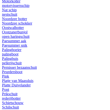
Motorkotter
motorvissersschip
Nat schip
nestschuit
Noordzee botter
Noordzee schokker
Oostwalbotter
Oostzanerbunjol
open haringschuit
Paesummer aak
Paesummer snik
Palingboeier
palingboot
Palingbuis
pellerijschuit
Pernisser bezaanschuit
Peurdersboot
Pink
Platje van Maassluis
Platte Duivelander
Pont
Prikschuit
rederijbotter
Schietschouw
Schilschuit