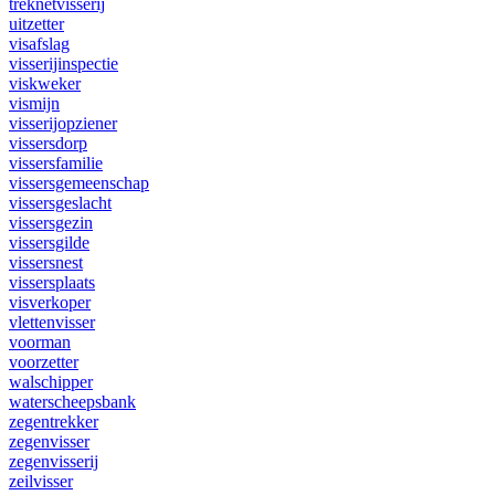
treknetvisserij
uitzetter
visafslag
visserijinspectie
viskweker
vismijn
visserijopziener
vissersdorp
vissersfamilie
vissersgemeenschap
vissersgeslacht
vissersgezin
vissersgilde
vissersnest
vissersplaats
visverkoper
vlettenvisser
voorman
voorzetter
walschipper
waterscheepsbank
zegentrekker
zegenvisser
zegenvisserij
zeilvisser