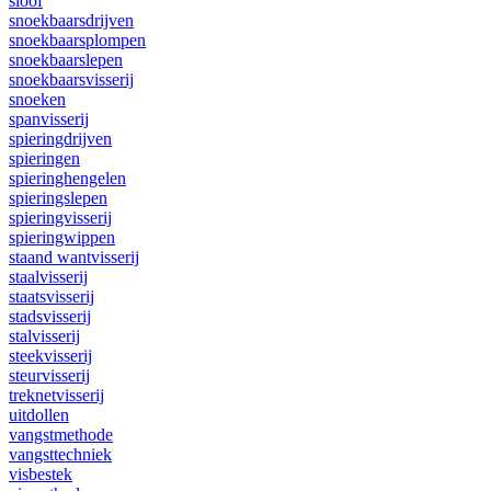
sloof
snoekbaarsdrijven
snoekbaarsplompen
snoekbaarslepen
snoekbaarsvisserij
snoeken
spanvisserij
spieringdrijven
spieringen
spieringhengelen
spieringslepen
spieringvisserij
spieringwippen
staand wantvisserij
staalvisserij
staatsvisserij
stadsvisserij
stalvisserij
steekvisserij
steurvisserij
treknetvisserij
uitdollen
vangstmethode
vangsttechniek
visbestek