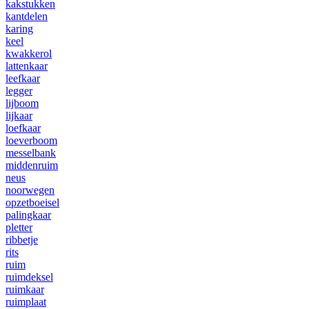
kakstukken
kantdelen
karing
keel
kwakkerol
lattenkaar
leefkaar
legger
lijboom
lijkaar
loefkaar
loeverboom
messelbank
middenruim
neus
noorwegen
opzetboeisel
palingkaar
pletter
ribbetje
rits
ruim
ruimdeksel
ruimkaar
ruimplaat