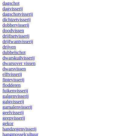
dagschot
dagvisserij
dagschotvisserij
dichtzetvisserij
dobbervisserij
doodvissen
drijfnetvisserij
drijfwantvisserij
drijven
dubbelschot
dwarskuilvisserij
dwarsover vissen
dwarsvissen
elftvisserij
fintevisserij
flodderen
fuikenvisserij
galgenvisserij
galgvisserij
garnalenvisserij
geelvisserij
geepvisserij
gekor
handzegenvisserij
hangmosselcultuur