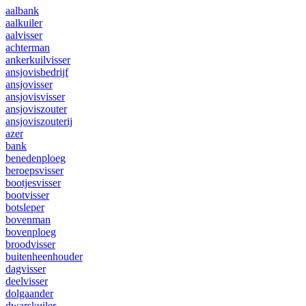
aalbank
aalkuiler
aalvisser
achterman
ankerkuilvisser
ansjovisbedrijf
ansjovisser
ansjovisvisser
ansjoviszouter
ansjoviszouterij
azer
bank
benedenploeg
beroepsvisser
bootjesvisser
bootvisser
botsleper
bovenman
bovenploeg
broodvisser
buitenheenhouder
dagvisser
deelvisser
dolgaander
dwarskuiler