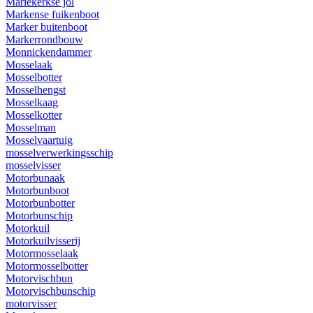
Mariekerkse jol
Markense fuikenboot
Marker buitenboot
Markerrondbouw
Monnickendammer
Mosselaak
Mosselbotter
Mosselhengst
Mosselkaag
Mosselkotter
Mosselman
Mosselvaartuig
mosselverwerkingsschip
mosselvisser
Motorbunaak
Motorbunboot
Motorbunbotter
Motorbunschip
Motorkuil
Motorkuilvisserij
Motormosselaak
Motormosselbotter
Motorvischbun
Motorvischbunschip
motorvisser