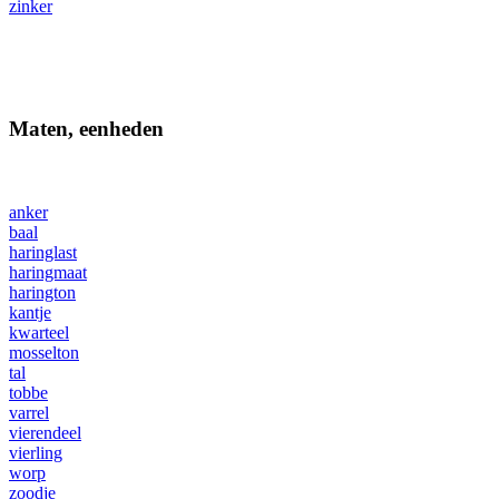
zinker
Maten, eenheden
anker
baal
haringlast
haringmaat
harington
kantje
kwarteel
mosselton
tal
tobbe
varrel
vierendeel
vierling
worp
zoodje