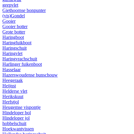
geepvlet
Giethoornse bonpunter
(vis)Gondel
Gooier
Gooier botter
Grote botter
Haringboot
Haringfuikboot
Haringschuit
Haringvlet
Haringvrachschuit
Harlinger fuikenboot
Hasselaar
Hazerswoudense bunschouw
Heegeraak
Heijnst
Helderse vlet
Herikskuut
Herfstjol
Heugemse vispontje
Hindeloper bol
Hindeloper jol
hobbelschuit
Hoekwantvissen