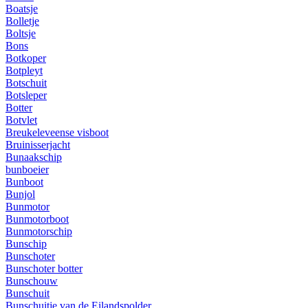
Boatsje
Bolletje
Boltsje
Bons
Botkoper
Botpleyt
Botschuit
Botsleper
Botter
Botvlet
Breukeleveense visboot
Bruinisserjacht
Bunaakschip
bunboeier
Bunboot
Bunjol
Bunmotor
Bunmotorboot
Bunmotorschip
Bunschip
Bunschoter
Bunschoter botter
Bunschouw
Bunschuit
Bunschuitje van de Eilandspolder