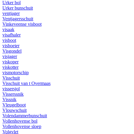
Urker bol
Urker bunschuit
ventjager
Ventjagersschuit
Vinkeveense visboot
visaak
visafhaler
visboot
visboeier
Visgondel
visjager
viskoper
viskotter
vismotorschip
Visschuit
Visschuit van t Overmaas
vissersjol
Visserssnik
Vissnik
Vleugelboot
Vlouwschuit
Volendammerbunschuit
Vollenhovense bol
Vollenhovense sloep
Volgvlet