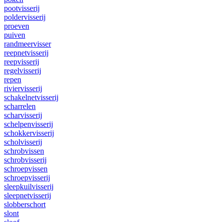
pootvisserij
poldervisserij
proeven
puiven
randmeervisser
reepnetvisserij
reepvisserij
regelvisserij
repen
riviervisserij
schakelnetvisserij
scharrelen
scharvisserij
schelpenvisserij
schokkervisserij
scholvisserij
schrobvissen
schrobvisserij
schroepvissen
schroepvisserij
sleepkuilvisserij
sleepnetvisserij
slobberschort
slont