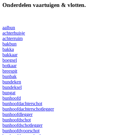
Onderdelen vaartuigen & vlotten.
aalbun
achterhuisje
achterruim
bakbun
bakka
bakkaar
boegsel
botkaar
breespit
bunbak
bundeken
bundeksel
bungat
bunhoofd
bunhoofdachterschot
bunhoofdachterschotlegger
bunhoofdlegger
bunhoofdschot
bunhoofdschotlegger
bunhoofdvoorschot