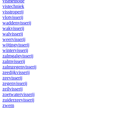
vismethode
vistechniek
visstroperij
vlotvisserij
waddenvisserij
wakvisserij
walvisserij
weervisserij
wijtingvisserij
wintervisserij
zalmgalgvisserij
zalmvisserij
zalmzegenvisserij
zeedijkvisserij
zeevisserij
zegenvisserij
zeilvisserij
zoetwatervisserij
zuiderzeevisserij
zwem