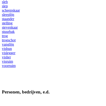
sleb
slep
scheepskaar
sleeplijn
staander
stelling
stevenkaar
stuurbak
trog
trogschot
vanglijn
visbun
vislegger
vislier
visruim
voorruim
Personen, bedrijven, e.d.