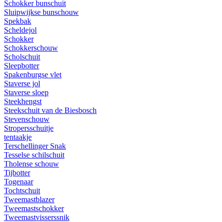
Schokker bunschuit
Sluipwijkse bunschouw
Spekbak
Scheldejol
Schokker
Schokkerschouw
Scholschuit
Sleepbotter
Spakenburgse vlet
Staverse jol
Staverse sloep
Steekhengst
Steekschuit van de Biesbosch
Stevenschouw
Stropersschuitje
tentaakje
Terschellinger Snak
Tesselse schilschuit
Tholense schouw
Tijbotter
Togenaar
Tochtschuit
Tweemastblazer
Tweemastschokker
Tweemastvisserssnik