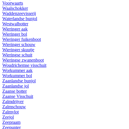
Voorwaarts
Waalschokker
Waddenzeevisserij
Waterlandse bunjol
Westwalbotter
Wieringer aak
Wieringer bol
Wieringer fuikenboot
Wieringer schouw
Wieringer skuutje
Wieringse schuit
Wieringse zwanenboot
Woudrichemse visschuit
Workummer aak
Workummer bol
Zaanlandse bunjol
Zaanlandse jol
Zaanse botter
Zaanse Visschuit
Zalmdrijver
Zalmschouw
Zalmvlot
Zeejol
Zeepraam
Zeepunter