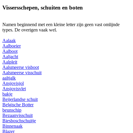
Vissersschepen, schuiten en boten
Namen beginnend met een kleine letter zijn geen vast omlijnde
types. De overigen vaak wel.
Aalaak
Aalboeier
Aalboot
Aaljacht
Aalpleit
Aalsmeerse visboot
Aalsmeerse visschuit
aaltjalk
Ansjovisjol
Ansjovisvlet
bakje
Beijerlandse schuit
Belgische Botter
beunschip
Bezaanvisschuit
Biesboschschuitje
Binnenaak
Blazer