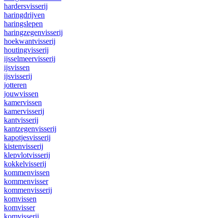
hardersvisserij
haringdrijven
haringslepen
haringzegenvisserij
hoekwantvisserij
houtingvisserij
ijsselmeervisserij
ijsvissen
ijsvisserij
jotteren
jouwvissen
kamervissen
kamervisserij
kantvisserij
kantzegenvisserij
kapotjesvisserij
kistenvisserij
klepvlotvisserij
kokkelvisserij
kommenvissen
kommenvisser
kommenvisserij
komvissen
komvisser
komvisserij