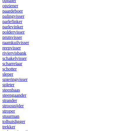
ophaler
opziener
paardeboer
palingvisser
parlefinker
parlevinker
poldervisser
prutsvisser
raamkuilvisser
reepvisser
riviervisbank
schakelvisser
scharrelaar
schotter
sleper
spieringvisser
spleter
steenbaas
steengaander
strander
stroosnijder
stroper
stuurman
tolhuisligger
trekker