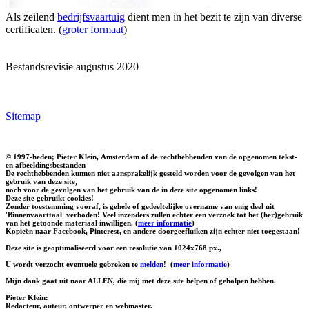
Als zeilend
bedrijfsvaartuig
dient men in het bezit te zijn van diverse
certificaten. (
groter formaat
)
Bestandsrevisie augustus 2020
Sitemap
© 1997-heden; Pieter Klein, Amsterdam of de rechthebbenden van de opgenomen tekst-
en afbeeldingsbestanden
De rechthebbenden kunnen niet aansprakelijk gesteld worden voor de gevolgen van het
gebruik van deze site,
noch voor de gevolgen van het gebruik van de in deze site opgenomen links!
Deze site gebruikt cookies!
Zonder toestemming vooraf, is gehele of gedeeltelijke overname van enig deel uit
'Binnenvaarttaal' verboden! Veel inzenders zullen echter een verzoek tot het (her)gebruik
van het getoonde materiaal inwilligen. (
meer informatie
)
Kopieën naar Facebook, Pinterest, en andere doorgeefluiken zijn echter niet toegestaan!
Deze site is geoptimaliseerd voor een resolutie van 1024x768 px.,
U wordt verzocht eventuele gebreken te
melden
!
(
meer informatie
)
Mijn dank gaat uit naar ALLEN, die mij met deze site helpen of geholpen hebben.
Pieter Klein:
Redacteur, auteur, ontwerper en webmaster.