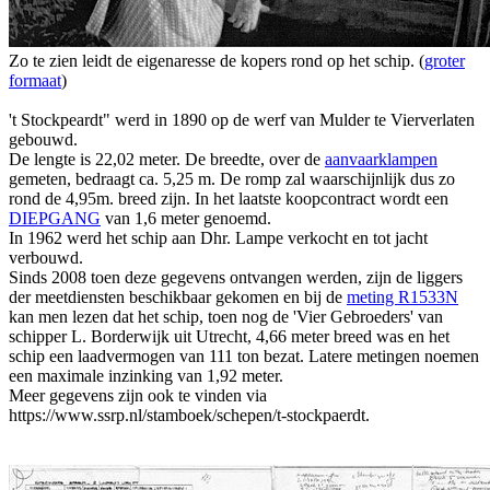
Zo te zien leidt de eigenaresse de kopers rond op het schip. (
groter
formaat
)
't Stockpeardt" werd in 1890 op de werf van Mulder te Vierverlaten
gebouwd.
De lengte is 22,02 meter. De breedte, over de
aanvaarklampen
gemeten, bedraagt ca. 5,25 m. De romp zal waarschijnlijk dus zo
rond de 4,95m. breed zijn. In het laatste koopcontract wordt een
DIEPGANG
van 1,6 meter genoemd.
In 1962 werd het schip aan Dhr. Lampe verkocht en tot jacht
verbouwd.
Sinds 2008 toen deze gegevens ontvangen werden, zijn de liggers
der meetdiensten beschikbaar gekomen en bij de
meting R1533N
kan men lezen dat het schip, toen nog de 'Vier Gebroeders' van
schipper L. Borderwijk uit Utrecht, 4,66 meter breed was en het
schip een laadvermogen van 111 ton bezat. Latere metingen noemen
een maximale inzinking van 1,92 meter.
Meer gegevens zijn ook te vinden via
https://www.ssrp.nl/stamboek/schepen/t-stockpaerdt.