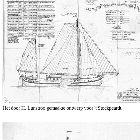
Het door H. Lunstroo gemaakte ontwerp voor 't Stockpeardt.