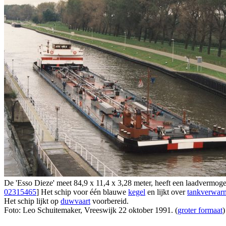
De 'Esso Dieze' meet 84,9 x 11,4 x 3,28 meter, heeft een laadverm
02315465
] Het schip voor één blauwe
kegel
en lijkt over
tankverwar
Het schip lijkt op
duwvaart
voorbereid.
Foto: Leo Schuitemaker, Vreeswijk 22 oktober 1991. (
groter formaat
)