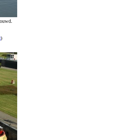
bouwd.
t
)