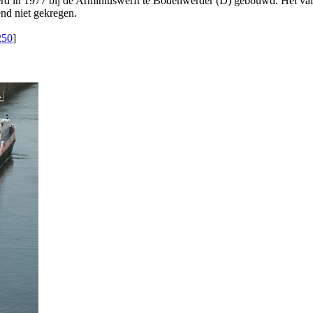
werd in 1977 bij de Arminiuswerft te Bodenwerder (D) gebouwd. Het val
end niet gekregen.
250
]