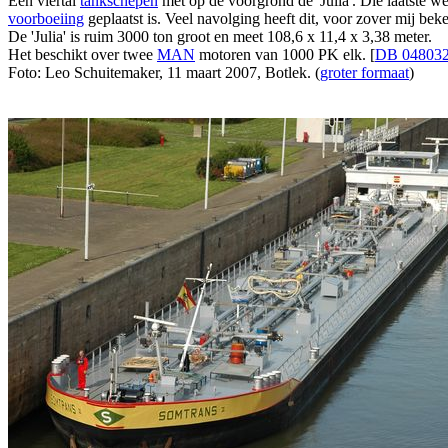
Een viertal
tankschepen
met op de voorgrond de 'Julia'. Die laatste 
voorboeiing
geplaatst is. Veel navolging heeft dit, voor zover mij bek
De 'Julia' is ruim 3000 ton groot en meet 108,6 x 11,4 x 3,38 meter.
Het beschikt over twee
MAN
motoren van 1000 PK elk. [
DB 04803
Foto: Leo Schuitemaker, 11 maart 2007, Botlek. (
groter formaat
)