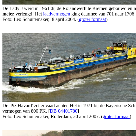
De Lady-J werd in 1961 dij de Rolandwerft te Bremen gebouwd en mat 
meter
verlengd! Het
laadvermogen
ging daarmee van 701 naar 1706
Foto: Leo Schuitemaker, 8 april 2004. (
groter formaat
)
De 'Piz Havard' zet er vaart achter. Het in 1971 bij de Bayerische Sc
vermogen van 800 PK. [
DB 04401780
]
Foto: Leo Schuitemaker, Rotterdam, 20 april 2007. (
groter formaat
)