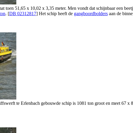
toen 51,65 x 10,02 x 3,35 meter. Men vondt dat schijnbaar een beetje t
ton
. [
DB 02312817
] Het schip heeft de
gangboordbolders
aan de binne
hiffswerft te Erlenbach gebouwde schip is 1081 ton groot en meet 67 x 