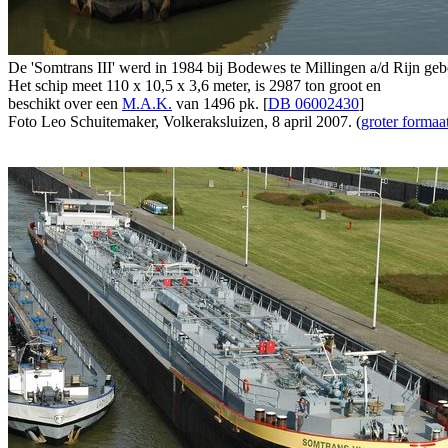
De 'Somtrans III' werd in 1984 bij Bodewes te Millingen a/d Rijn ge
Het schip meet 110 x 10,5 x 3,6 meter, is 2987 ton groot en
beschikt over een
M.A.K.
van 1496 pk. [
DB 06002430
]
Foto Leo Schuitemaker, Volkeraksluizen, 8 april 2007. (
groter formaa