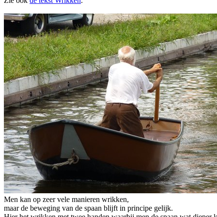
Zie ook
de tekst Wrikken
.
Men kan op zeer vele manieren wrikken,
maar de beweging van de spaan blijft in principe gelijk.
Hier het wrikken met twee handen waarbij men de spaan wat dieper k