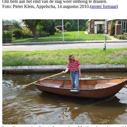
Om hem aan het eind van de slag weer omhoog te draaien.
Foto: Pieter Klein, Appelscha, 14 augustus 2010.(
groter formaat
)