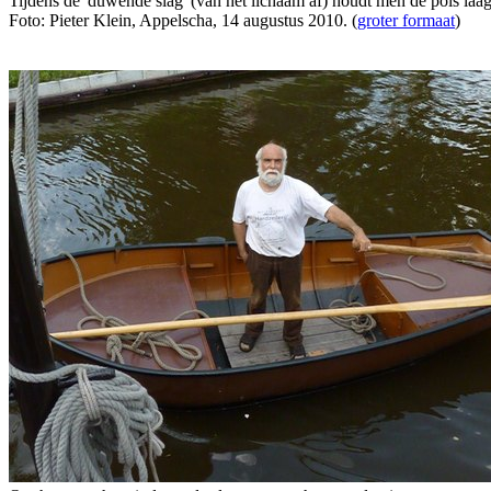
Tijdens de 'duwende slag' (van het lichaam af) houdt men de pols laag
Foto: Pieter Klein, Appelscha, 14 augustus 2010. (
groter formaat
)