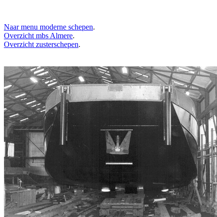
Naar menu moderne schepen
.
Overzicht mbs Almere
.
Overzicht zusterschepen
.