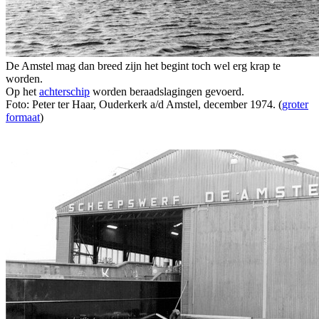
De Amstel mag dan breed zijn het begint toch wel erg krap te
worden.
Op het
achterschip
worden beraadslagingen gevoerd.
Foto: Peter ter Haar, Ouderkerk a/d Amstel, december 1974. (
groter
formaat
)