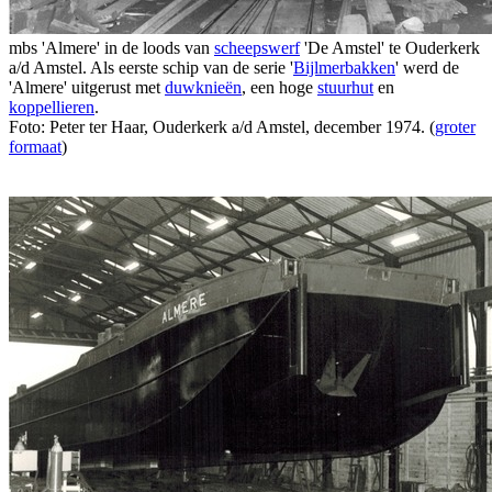
mbs 'Almere' in de loods van
scheepswerf
'De Amstel' te Ouderkerk
a/d Amstel. Als eerste schip van de serie '
Bijlmerbakken
' werd de
'Almere' uitgerust met
duwknieën
, een hoge
stuurhut
en
koppellieren
.
Foto: Peter ter Haar, Ouderkerk a/d Amstel, december 1974. (
groter
formaat
)