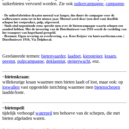
suikerbieten vervoerd worden. Zie ook
suikercampagne
,
campagne
.
- De suikerfabrieken draaien meestal wat langer, dus duurt de campagne voor de
walbewoners soms tot in het nieuwe jaar. Meestal werd door (een deel van) dezelfde
schepen het restproduct, pulp, afgevoerd.
- Sinds eind negentiende eeuw spreekt men over de bietencampagne waarin schepen een
aandeel hebben. Met de invoering van de Distributiewet van 1916 wordt de verdeling van
het transport van hogerhand geregeld.
- Bronnen: Eigen ervaring en overlevering, o.a. Kees Keijzer via kustvaartforum.com. |
Distributiewet 1916, Via Delpher.nl.
Gerelateerde termen:
bietenvaarder
,
laadnet
,
kiepsteiger
,
kraam
,
peestut
,
pulpcampagne
,
deklaststut
,
steigerwacht
, enz.
~
bietenkraan
:
willekeurige kraan waarmee men bieten laadt of lost, maar ook: op
loswallen
vast opgestelde inrichting waarmee men
bietenschepen
laadde/loste.
~
bietenpeil
:
tijdelijk verhoogd
waterpeil
ten behoeve van de schepen, die met
bieten afgeladen waren.