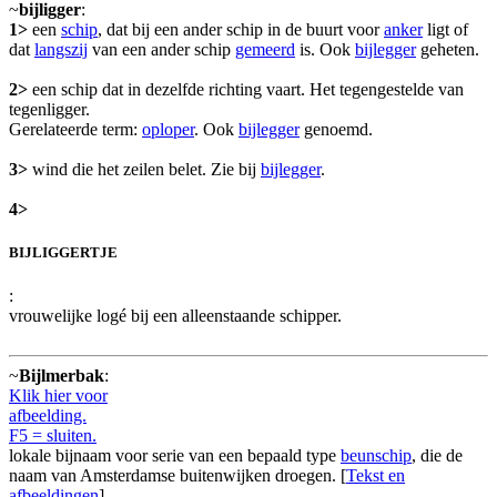
~
bijligger
:
1>
een
schip
, dat bij een ander schip in de buurt voor
anker
ligt of
dat
langszij
van een ander schip
gemeerd
is. Ook
bijlegger
geheten.
2>
een schip dat in dezelfde richting vaart. Het tegengestelde van
tegenligger.
Gerelateerde term:
oploper
. Ook
bijlegger
genoemd.
3>
wind die het zeilen belet. Zie bij
bijlegger
.
4>
BIJLIGGERTJE
:
vrouwelijke logé bij een alleenstaande schipper.
~
Bijlmerbak
:
Klik hier voor
afbeelding.
F5 = sluiten.
lokale bijnaam voor serie van een bepaald type
beunschip
, die de
naam van Amsterdamse buitenwijken droegen. [
Tekst en
afbeeldingen
]