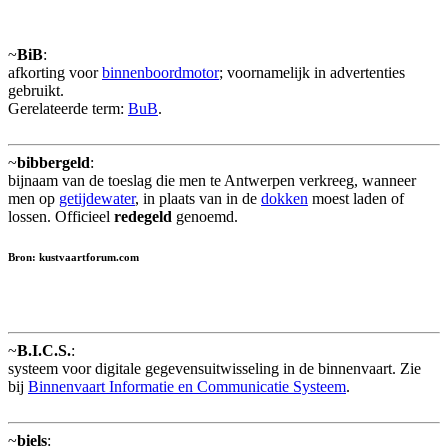
~
BiB
:
afkorting voor
binnenboordmotor
; voornamelijk in advertenties
gebruikt.
Gerelateerde term:
BuB
.
~
bibbergeld
:
bijnaam van de toeslag die men te Antwerpen verkreeg, wanneer
men op
getijdewater
, in plaats van in de
dokken
moest laden of
lossen. Officieel
redegeld
genoemd.
Bron: kustvaartforum.com
~
B.I.C.S.
:
systeem voor digitale gegevensuitwisseling in de binnenvaart. Zie
bij
Binnenvaart Informatie en Communicatie Systeem
.
~
biels
: