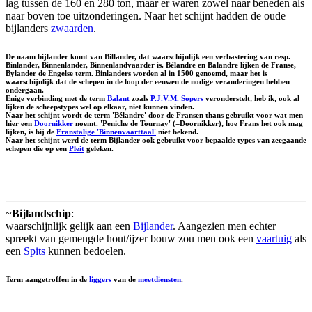
lag tussen de 160 en 280 ton, maar er waren zowel naar beneden als
naar boven toe uitzonderingen. Naar het schijnt hadden de oude
bijlanders
zwaarden
.
De naam bijlander komt van
Billander
, dat waarschijnlijk een verbastering van resp.
Binlander
, Binnenlander, Binnenlandvaarder is.
Bélandre
en
Balandre
lijken de Franse,
Bylander
de Engelse term. Binlanders worden al in 1500 genoemd, maar het is
waarschijnlijk dat de schepen in de loop der eeuwen de nodige veranderingen hebben
ondergaan.
Enige verbinding met de term
Balant
zoals
P.J.V.M. Sopers
veronderstelt, heb ik, ook al
lijken de scheepstypes wel op elkaar, niet kunnen vinden.
Naar het schijnt wordt de term 'Bélandre' door de Fransen thans gebruikt voor wat men
hier een
Doornikker
noemt. 'Peniche de Tournay' (=Doornikker), hoe Frans het ook mag
lijken, is bij de
Franstalige 'Binnenvaarttaal'
niet bekend.
Naar het schijnt werd de term Bijlander ook gebruikt voor bepaalde types van zeegaande
schepen die op een
Pleit
geleken.
~
Bijlandschip
:
waarschijnlijk gelijk aan een
Bijlander
. Aangezien men echter
spreekt van gemengde hout/ijzer bouw zou men ook een
vaartuig
als
een
Spits
kunnen bedoelen.
Term aangetroffen in de
liggers
van de
meetdiensten
.