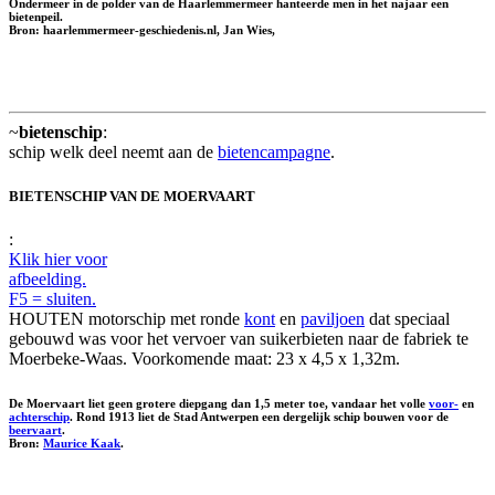
Ondermeer in de polder van de Haarlemmermeer hanteerde men in het najaar een
bietenpeil.
Bron: haarlemmermeer-geschiedenis.nl, Jan Wies,
~
bietenschip
:
schip welk deel neemt aan de
bietencampagne
.
BIETENSCHIP VAN DE MOERVAART
:
Klik hier voor
afbeelding.
F5 = sluiten.
HOUTEN motorschip met ronde
kont
en
paviljoen
dat speciaal
gebouwd was voor het vervoer van suikerbieten naar de fabriek te
Moerbeke-Waas. Voorkomende maat: 23 x 4,5 x 1,32m.
De Moervaart liet geen grotere diepgang dan 1,5 meter toe, vandaar het volle
voor-
en
achterschip
. Rond 1913 liet de Stad Antwerpen een dergelijk schip bouwen voor de
beervaart
.
Bron:
Maurice Kaak
.