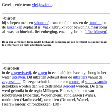
Gerelateerde term:
vlekjesziekte
.
~
bijroef
:
bij schepen met een
salonroef
: extra roef, die tussen de
stuurhut
en
de
luikenkap
geplaatst is. Vaak gebruikt voor bewoning maar soms
als wasmachinehok, fietsenberging, enz. in gebruik. [
afbeeldingen
]
Door mij verzonnen term, nadat herhaalde pogingen om een eventueel bestaande naam
te achterhalen op niets uitgelopen waren.
~
bijroeien
:
in de
zegenvisserij
, de
zegen
in een half cirkelvormige boog in het
water
uitzetten
. Dit uitzetten gebeurt door de
uitzetters
vanuit de
zegenschuit
. De zegenschuit kan door een
motor-
of
stoomvaartuig
getrokken worden dan wel zelfstandig
geroeid
worden. De term
werd gebruikt in de regio Millingen. Elders sprak men van
rondbrengen (Moerdijk, Woudrichem), rondleggen (Wijhe),
rondroeien (Hardinxveld), omroeien (Dreumel, Wamel,
Heerewaarden) of rondtrekken (Lith).