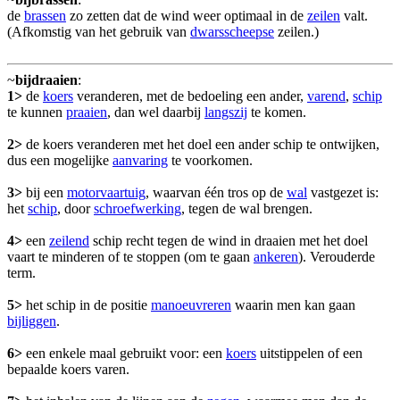
de
brassen
zo zetten dat de wind weer optimaal in de
zeilen
valt.
(Afkomstig van het gebruik van
dwarsscheepse
zeilen.)
~
bijdraaien
:
1>
de
koers
veranderen, met de bedoeling een ander,
varend
,
schip
te kunnen
praaien
, dan wel daarbij
langszij
te komen.
2>
de koers veranderen met het doel een ander schip te ontwijken,
dus een mogelijke
aanvaring
te voorkomen.
3>
bij een
motorvaartuig
, waarvan één tros op de
wal
vastgezet is:
het
schip
, door
schroefwerking
, tegen de wal brengen.
4>
een
zeilend
schip recht tegen de wind in draaien met het doel
vaart te minderen of te stoppen (om te gaan
ankeren
). Verouderde
term.
5>
het schip in de positie
manoeuvreren
waarin men kan gaan
bijliggen
.
6>
een enkele maal gebruikt voor: een
koers
uitstippelen of een
bepaalde koers varen.