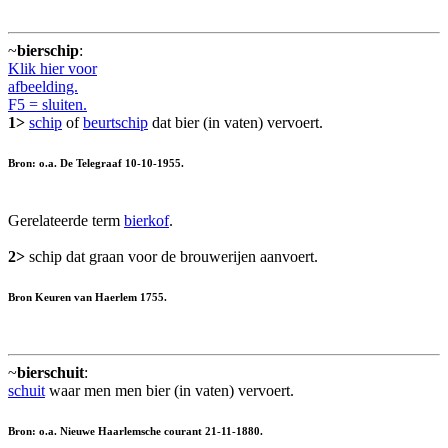
~
bierschip
:
Klik hier voor
afbeelding.
F5 = sluiten.
1>
schip
of
beurtschip
dat bier (in vaten) vervoert.
Bron: o.a. De Telegraaf 10-10-1955.
Gerelateerde term
bierkof
.
2>
schip dat graan voor de brouwerijen aanvoert.
Bron Keuren van Haerlem 1755.
~
bierschuit
:
schuit
waar men men bier (in vaten) vervoert.
Bron: o.a. Nieuwe Haarlemsche courant 21-11-1880.