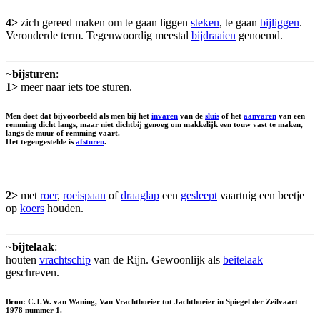
4>
zich gereed maken om te gaan liggen
steken
, te gaan
bijliggen
.
Verouderde term. Tegenwoordig meestal
bijdraaien
genoemd.
~
bijsturen
:
1>
meer naar iets toe sturen.
Men doet dat bijvoorbeeld als men bij het
invaren
van de
sluis
of het
aanvaren
van een
remming dicht langs, maar niet dichtbij genoeg om makkelijk een touw vast te maken,
langs de muur of remming vaart.
Het tegengestelde is
afsturen
.
2>
met
roer
,
roeispaan
of
draaglap
een
gesleept
vaartuig een beetje
op
koers
houden.
~
bijtelaak
:
houten
vrachtschip
van de Rijn. Gewoonlijk als
beitelaak
geschreven.
Bron: C.J.W. van Waning, Van Vrachtboeier tot Jachtboeier in Spiegel der Zeilvaart
1978 nummer 1.