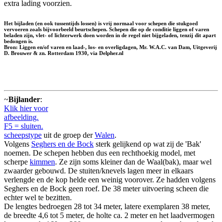
extra lading voorzien.
Het bijladen (en ook tussentijds lossen) is vrij normaal voor schepen die stukgoed
vervoeren zoals bijvoorbeeld beurtschepen. Schepen die op de conditie liggen of varen
beladen zijn, vlet- of lichterwerk doen worden in de regel niet bijgeladen, tenzij dit apart
bedongen is.
Bron: Liggen en/of varen en laad-, los- en overligdagen, Mr. W.A.C. van Dam, Uitgeverij
D. Brouwer & zn. Rotterdam 1930, via Delpher.nl
~
Bijlander
:
Klik hier voor
afbeelding.
F5 = sluiten.
scheepstype
uit de groep der
Walen
.
Volgens
Seghers en de Bock
sterk gelijkend op wat zij de 'Bak'
noemen. De schepen hebben dus een rechthoekig model, met
scherpe
kimmen
. Ze zijn soms kleiner dan de Waal(bak), maar wel
zwaarder gebouwd. De stuiten/knevels lagen meer in elkaars
verlengde en de kop helde een weinig voorover. Ze hadden volgens
Seghers en de Bock geen roef. De 38 meter uitvoering scheen die
echter wel te bezitten.
De lengtes bedroegen 28 tot 34 meter, latere exemplaren 38 meter,
de breedte 4,6 tot 5 meter, de holte ca. 2 meter en het laadvermogen