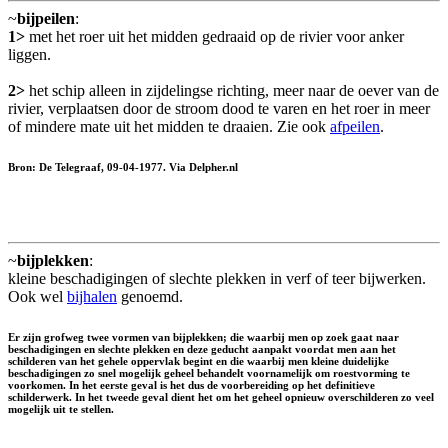
~
bijpeilen
:
1>
met het roer uit het midden gedraaid op de rivier voor anker
liggen.
2>
het schip alleen in zijdelingse richting, meer naar de oever van de
rivier, verplaatsen door de stroom dood te varen en het roer in meer
of mindere mate uit het midden te draaien. Zie ook
afpeilen
.
Bron: De Telegraaf, 09-04-1977. Via Delpher.nl
~
bijplekken
:
kleine beschadigingen of slechte plekken in verf of teer bijwerken.
Ook wel
bijhalen
genoemd.
Er zijn grofweg twee vormen van bijplekken; die waarbij men op zoek gaat naar
beschadigingen en slechte plekken en deze geducht aanpakt voordat men aan het
schilderen van het gehele oppervlak begint en die waarbij men kleine duidelijke
beschadigingen zo snel mogelijk geheel behandelt voornamelijk om roestvorming te
voorkomen. In het eerste geval is het dus de voorbereiding op het definitieve
schilderwerk. In het tweede geval dient het om het geheel opnieuw overschilderen zo veel
mogelijk uit te stellen.