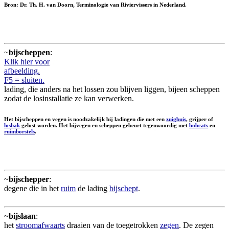
Bron: Dr. Th. H. van Doorn, Terminologie van Riviervissers in Nederland.
~
bijscheppen
:
Klik hier voor
afbeelding.
F5 = sluiten.
lading, die anders na het lossen zou blijven liggen, bijeen scheppen
zodat de losinstallatie ze kan verwerken.
Het bijscheppen en vegen is noodzakelijk bij ladingen die met een
zuigbuis
, grijper of
losbak
gelost worden. Het bijvegen en scheppen gebeurt tegenwoordig met
bobcats
en
ruimborstels
.
~
bijschepper
:
degene die in het
ruim
de lading
bijschept
.
~
bijslaan
:
het
stroomafwaarts
draaien van de toegetrokken
zegen
. De zegen