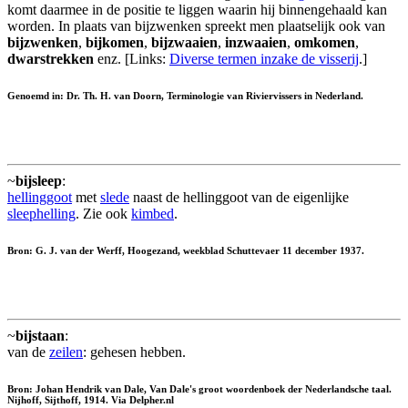
komt daarmee in de positie te liggen waarin hij binnengehaald kan
worden. In plaats van bijzwenken spreekt men plaatselijk ook van
bijzwenken
,
bijkomen
,
bijzwaaien
,
inzwaaien
,
omkomen
,
dwarstrekken
enz. [Links:
Diverse termen inzake de visserij
.]
Genoemd in: Dr. Th. H. van Doorn, Terminologie van Riviervissers in Nederland.
~
bijsleep
:
hellinggoot
met
slede
naast de hellinggoot van de eigenlijke
sleephelling
. Zie ook
kimbed
.
Bron: G. J. van der Werff, Hoogezand, weekblad Schuttevaer 11 december 1937.
~
bijstaan
:
van de
zeilen
: gehesen hebben.
Bron: Johan Hendrik van Dale, Van Dale's groot woordenboek der Nederlandsche taal.
Nijhoff, Sijthoff, 1914. Via Delpher.nl