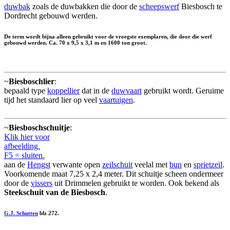
duwbak
zoals de duwbakken die door de
scheepswerf
Biesbosch te
Dordrecht gebouwd werden.
De term wordt bijna alleen gebruikt voor de vroegste exemplaren, die door die werf
gebouwd werden. Ca. 70 x 9,5 x 3,1 m en 1600 ton groot.
~
Biesboschlier
:
bepaald type
koppellier
dat in de
duwvaart
gebruikt wordt. Geruime
tijd het standaard lier op veel
vaartuigen
.
~
Biesboschschuitje
:
Klik hier voor
afbeelding.
F5 = sluiten.
aan de
Hengst
verwante open
zeilschuit
veelal met
bun
en
sprietzeil
.
Voorkomende maat 7,25 x 2,4 meter. Dit schuitje scheen ondermeer
door de
vissers
uit Drimmelen gebruikt te worden. Ook bekend als
Steekschuit van de Biesbosch
.
G.J. Schutten
blz 272.