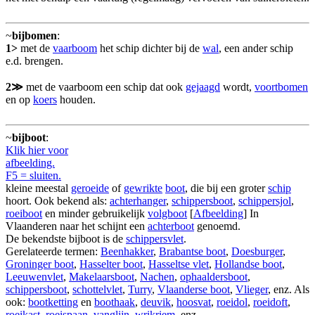
~
bijbomen
:
1>
met de
vaarboom
het schip dichter bij de
wal
, een ander schip
e.d. brengen.
2≫
met de vaarboom een schip dat ook
gejaagd
wordt,
voortbomen
en op
koers
houden.
~
bijboot
:
Klik hier voor
afbeelding.
F5 = sluiten.
kleine meestal
geroeide
of
gewrikte
boot
, die bij een groter
schip
hoort. Ook bekend als:
achterhanger
,
schippersboot
,
schippersjol
,
roeiboot
en minder gebruikelijk
volgboot
[
Afbeelding
] In
Vlaanderen naar het schijnt een
achterboot
genoemd.
De bekendste bijboot is de
schippersvlet
.
Gerelateerde termen:
Beenhakker
,
Brabantse boot
,
Doesburger
,
Groninger boot
,
Hasselter boot
,
Hasseltse vlet
,
Hollandse boot
,
Leeuwenvlet
,
Makelaarsboot
,
Nachen
,
ophaaldersboot
,
schippersboot
,
schottelvlet
,
Turry
,
Vlaanderse boot
,
Vlieger
, enz. Als
ook:
bootketting
en
boothaak
,
deuvik
,
hoosvat
,
roeidol
,
roeidoft
,
roeikast
,
roeispaan
,
vanglijn
,
wrikriem
, enz.