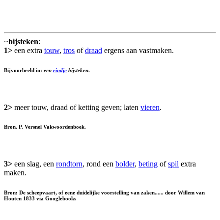
~
bijsteken
:
1>
een extra
touw
,
tros
of
draad
ergens aan vastmaken.
Bijvoorbeeld in:
een
eindje
bijsteken
.
2>
meer touw, draad of ketting geven; laten
vieren
.
Bron. P. Versnel Vakwoordenboek.
3>
een slag, een
rondtorn
, rond een
bolder
,
beting
of
spil
extra
maken.
Bron: De scheepvaart, of eene duidelijke voorstelling van zaken...... door Willem van
Houten 1833 via Googlebooks