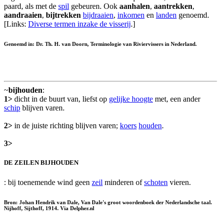
paard, als met de
spil
gebeuren. Ook
aanhalen
,
aantrekken
,
aandraaien
,
bijtrekken
bijdraaien
,
inkomen
en
landen
genoemd.
[Links:
Diverse termen inzake de visserij
.]
Genoemd in: Dr. Th. H. van Doorn, Terminologie van Riviervissers in Nederland.
~
bijhouden
:
1>
dicht in de buurt van, liefst op
gelijke hoogte
met, een ander
schip
blijven varen.
2>
in de juiste richting blijven varen;
koers
houden
.
3>
DE ZEILEN BIJHOUDEN
: bij toenemende wind geen
zeil
minderen of
schoten
vieren.
Bron: Johan Hendrik van Dale, Van Dale's groot woordenboek der Nederlandsche taal.
Nijhoff, Sijthoff, 1914. Via Delpher.nl