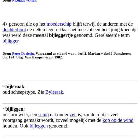
Bron:
Nicolaas Witsen
.
4>
persoon die op het
moederschip
blijft terwijl de anderen met de
dochterboot
de netten legen. Daar het meestal een heel jong knechtje
was werd deze meestal
bijleggertje
genoemd. Gerelateerde term
bijligger
.
Bron:
Peter Dorleijn
, Van gaand en staand want, deel 2. Marken + deel 3 Bunschoten,
blz. 124, Uitg. Van Kampen & zn, 1982.
~
bijleraak
:
oud scheepstype. Zie
Byleraak
.
~
bijliggen
:
in stormweer, een
schip
dat onder
zeil
is, zonder dat er veel
voortgang gemaakt wordt, zoveel mogelijk met de
kop op de wind
houden. Ook
bijleggen
genoemd.