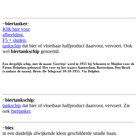
~
biertanker
:
Klik hier voor
afbeelding.
F5 = sluiten.
tankschip
dat bier of vloeibaar halfproduct daarvoor, vervoert. Ook
wel
biertankschip
genoemd.
Een dergelijk schip, met de naam 'Gerritje' werd in 1955 bij Schouten te Muiden voor de
Firma Heineken gebouwd. Het voer op het traject Amsterdam, Rotterdam, Den Bosch
(vandaar de naam). Bron: De Telegraaf 10-10-1955. Via Delpher.
~
biertankschip
:
tankschip
dat bier of vloeibaar halfproduct daarvoor, vervoert. Zie
ook
biertanker
.
~
bies
:
in een duidelijk afwijkende kleur geschilderde smalle baan.