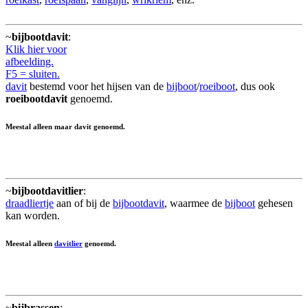
~
bijbootdavit
:
Klik hier voor
afbeelding.
F5 = sluiten.
davit
bestemd voor het hijsen van de
bijboot
/
roeiboot
, dus ook
roeibootdavit
genoemd.
Meestal alleen maar
davit
genoemd.
~
bijbootdavitlier
:
draadliertje
aan of bij de
bijbootdavit
, waarmee de
bijboot
gehesen
kan worden.
Meestal alleen
davitlier
genoemd.
~
bijbrassen
: