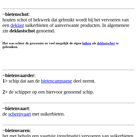
~
bietenschot
:
houten schot of hekwerk dat gebruikt wordt bij het vervoeren van
een
deklast
suikerbieten of aanverwante producten. In algemenere
zin
deklastschot
genoemd.
Het was echter de gewoonte zo veel mogelijk de eigen
luiken
als
deklastschot
te
gebruiken.
~
bietenvaarder
:
1>
schip dat aan de
bietencampagne
deel neemt.
2>
de schipper op een hiervoor genoemd schip.
~
bietenvaart
:
de
scheepvaart
met suikerbieten.
~
bietenvaren
:
het met behulp een vaartuig (regelmatig) vervoeren van suikerbieten.