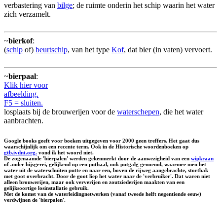
verbastering van
bilge
; de ruimte onderin het schip waarin het water
zich verzamelt.
~
bierkof
:
(
schip
of)
beurtschip
, van het type
Kof
, dat bier (in vaten) vervoert.
~
bierpaal
:
Klik hier voor
afbeelding.
F5 = sluiten.
losplaats bij de brouwerijen voor de
waterschepen
, die het water
aanbrachten.
Google books geeft voor boeken uitgegeven voor 2000 geen treffers. Het gaat dus
waarschijnlijk om een recente term. Ook in de Historische woordenboeken op
gtb.ivdnt.org.
vond ik het woord niet.
De zogenaamde 'bierpalen' werden gekenmerkt door de aanwezigheid van een
wipkraan
of ander hijsgerei, gelijkend op een
puthaal
, ook putgalg genoemd, waarmee men het
water uit de waterschuiten putte en naar een, boven de rijweg aangebrachte, stortbak
met goot overbracht. Door de goot liep het water naar de 'verbruiker'. Dat waren niet
alleen brouwerijen, maar ook ververijen en zoutziederijen maakten van een
gelijksoortige losinstallatie gebruik.
Met de komst van de waterleidingnetwerken (vanaf tweede helft negentiende eeuw)
verdwijnen de 'bierpalen'.