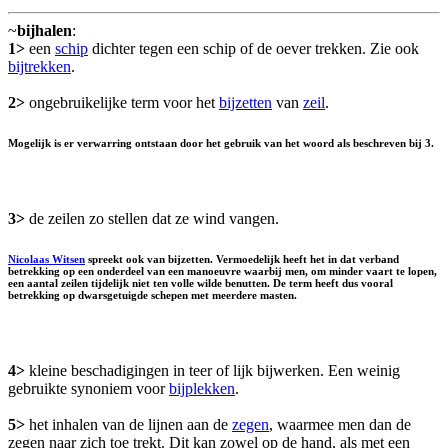
~
bijhalen
:
1>
een
schip
dichter tegen een schip of de oever trekken. Zie ook
bijtrekken
.
2>
ongebruikelijke term voor het
bijzetten
van
zeil
.
Mogelijk is er verwarring ontstaan door het gebruik van het woord als beschreven bij 3.
3>
de zeilen zo stellen dat ze wind vangen.
Nicolaas Witsen
spreekt ook van
bijzetten
. Vermoedelijk heeft het in dat verband
betrekking op een onderdeel van een manoeuvre waarbij men, om minder vaart te lopen,
een aantal zeilen tijdelijk niet ten volle wilde benutten. De term heeft dus vooral
betrekking op dwarsgetuigde schepen met meerdere masten.
4>
kleine beschadigingen in teer of lijk bijwerken. Een weinig
gebruikte synoniem voor
bijplekken
.
5>
het inhalen van de lijnen aan de
zegen
, waarmee men dan de
zegen naar zich toe trekt. Dit kan zowel op de hand, als met een