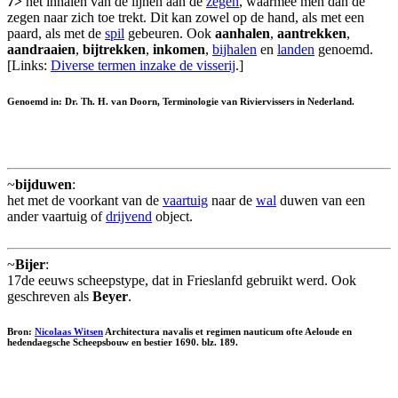
7>
het inhalen van de lijnen aan de
zegen
, waarmee men dan de
zegen naar zich toe trekt. Dit kan zowel op de hand, als met een
paard, als met de
spil
gebeuren. Ook
aanhalen
,
aantrekken
,
aandraaien
,
bijtrekken
,
inkomen
,
bijhalen
en
landen
genoemd.
[Links:
Diverse termen inzake de visserij
.]
Genoemd in: Dr. Th. H. van Doorn, Terminologie van Riviervissers in Nederland.
~
bijduwen
:
het met de voorkant van de
vaartuig
naar de
wal
duwen van een
ander vaartuig of
drijvend
object.
~
Bijer
:
17de eeuws scheepstype, dat in Frieslanfd gebruikt werd. Ook
geschreven als
Beyer
.
Bron:
Nicolaas Witsen
Architectura navalis et regimen nauticum ofte Aeloude en
hedendaegsche Scheepsbouw en bestier 1690. blz. 189.