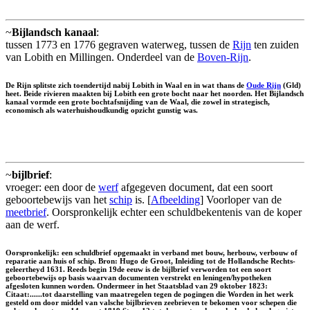
~
Bijlandsch kanaal
:
tussen 1773 en 1776 gegraven waterweg, tussen de
Rijn
ten zuiden
van Lobith en Millingen. Onderdeel van de
Boven-Rijn
.
De Rijn splitste zich toendertijd nabij Lobith in Waal en in wat thans de
Oude Rijn
(Gld)
heet. Beide rivieren maakten bij Lobith een grote bocht naar het noorden. Het Bijlandsch
kanaal vormde een grote bochtafsnijding van de Waal, die zowel in strategisch,
economisch als waterhuishoudkundig opzicht gunstig was.
~
bijlbrief
:
vroeger: een door de
werf
afgegeven document, dat een soort
geboortebewijs van het
schip
is. [
Afbeelding
] Voorloper van de
meetbrief
. Oorspronkelijk echter een schuldbekentenis van de koper
aan de werf.
Oorspronkelijk: een schuldbrief opgemaakt in verband met bouw, herbouw, verbouw of
reparatie aan huis of schip. Bron: Hugo de Groot, Inleiding tot de Hollandsche Rechts-
geleertheyd 1631. Reeds begin 19de eeuw is de bijlbrief verworden tot een soort
geboortebewijs op basis waarvan documenten verstrekt en leningen/hypotheken
afgesloten kunnen worden. Ondermeer in het Staatsblad van 29 oktober 1823:
Citaat:......tot daarstelling van maatregelen tegen de pogingen die Worden in het werk
gesteld om door middel van valsche bijlbrieven zeebrieven te bekomen voor schepen die