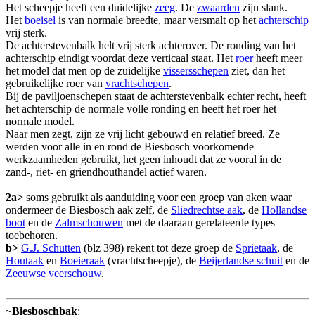
Het scheepje heeft een duidelijke
zeeg
. De
zwaarden
zijn slank.
Het
boeisel
is van normale breedte, maar versmalt op het
achterschip
vrij sterk.
De achterstevenbalk helt vrij sterk achterover. De ronding van het
achterschip eindigt voordat deze verticaal staat. Het
roer
heeft meer
het model dat men op de zuidelijke
vissersschepen
ziet, dan het
gebruikelijke roer van
vrachtschepen
.
Bij de paviljoenschepen staat de achterstevenbalk echter recht, heeft
het achterschip de normale volle ronding en heeft het roer het
normale model.
Naar men zegt, zijn ze vrij licht gebouwd en relatief breed. Ze
werden voor alle in en rond de Biesbosch voorkomende
werkzaamheden gebruikt, het geen inhoudt dat ze vooral in de
zand-, riet- en griendhouthandel actief waren.
2a>
soms gebruikt als aanduiding voor een groep van aken waar
ondermeer de Biesbosch aak zelf, de
Sliedrechtse aak
, de
Hollandse
boot
en de
Zalmschouwen
met de daaraan gerelateerde types
toebehoren.
b>
G.J. Schutten
(blz 398) rekent tot deze groep de
Sprietaak
, de
Houtaak
en
Boeieraak
(vrachtscheepje), de
Beijerlandse schuit
en de
Zeeuwse veerschouw
.
~
Biesboschbak
: