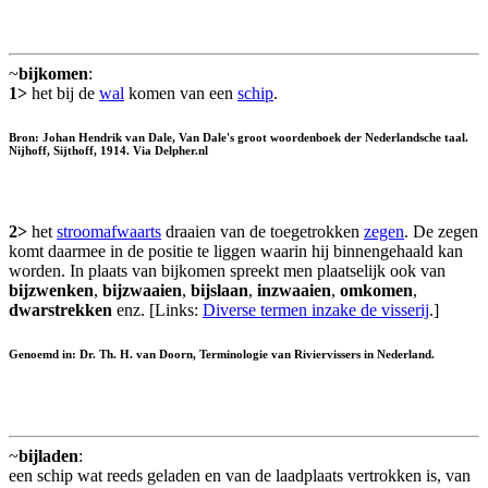
~
bijkomen
:
1>
het bij de
wal
komen van een
schip
.
Bron: Johan Hendrik van Dale, Van Dale's groot woordenboek der Nederlandsche taal.
Nijhoff, Sijthoff, 1914. Via Delpher.nl
2>
het
stroomafwaarts
draaien van de toegetrokken
zegen
. De zegen
komt daarmee in de positie te liggen waarin hij binnengehaald kan
worden. In plaats van bijkomen spreekt men plaatselijk ook van
bijzwenken
,
bijzwaaien
,
bijslaan
,
inzwaaien
,
omkomen
,
dwarstrekken
enz. [Links:
Diverse termen inzake de visserij
.]
Genoemd in: Dr. Th. H. van Doorn, Terminologie van Riviervissers in Nederland.
~
bijladen
:
een schip wat reeds geladen en van de laadplaats vertrokken is, van