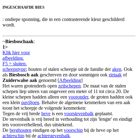
INGESCHAAFDE BIES
: ondiepe sponning, die in een contrasterende kleur geschilderd
wordt.
~
Biesboschaak
:
1>
Klik hier voor
afbeelding.
F5 = sluiten.
scheepstype
; houten of stalen scheepje uit de familie der
aken
. Ook
als
Biesbosch aak
geschreven en door sommigen ook
rietaak
of
Zuiderwalse aak
genoemd [
Afbeelding
]
Het waren grotendeels open
zeilschepen
. De maat van de stalen
schepen liep uiteen van ongeveer een meter of 11 tot circa 20. De
kleine schepen hadden alleen een
vooronder
, de groten hadden ook
een klein
paviljoen
. Behalve de algemene kenmerken van een aak
toont het scheepje de volgende kenmerken:
Tegen de vrij brede
heve
is een
voorstevenbalk
geplaatst.
De stevenbalk is vrij breed in verhouding tot zijn 'lengte' en eindigt
iets vooroverhellend, dus uitstekend.
De
berghouten
eindigen op het
voorschip
bij de heve op het
achterschip
bij de
achterstevenbalk
.