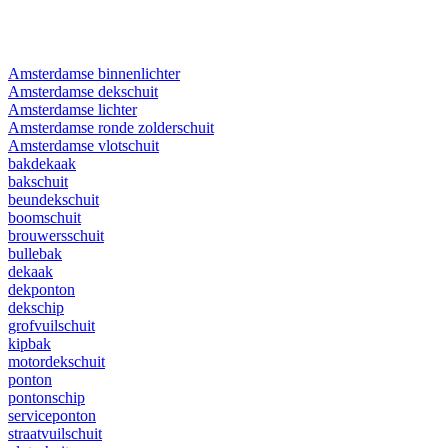
Amsterdamse binnenlichter
Amsterdamse dekschuit
Amsterdamse lichter
Amsterdamse ronde zolderschuit
Amsterdamse vlotschuit
bakdekaak
bakschuit
beundekschuit
boomschuit
brouwersschuit
bullebak
dekaak
dekponton
dekschip
grofvuilschuit
kipbak
motordekschuit
ponton
pontonschip
serviceponton
straatvuilschuit