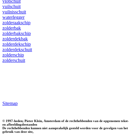
vlotschuit
vuilschuit
vuilnisschuit
waterlegger
zolderaakschip
zolderbak
zolderbakschip
zolderdekbak
zolderdekschip
zolderdekschuit
zolderschip
zolderschuit
Sitemap
© 1997-heden; Pieter Klein, Amsterdam of de rechthebbenden van de opgenomen tekst-
en afbeeldingsbestanden
De rechthebbenden kunnen niet aansprakelijk gesteld worden voor de gevolgen van het
gebruik van deze site,