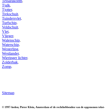
Tessarakonth
.
Tjalk
.
Tjotter
.
Trekschuit
.
Tuindersvlet
.
Turfschip
.
Veldschuit
.
Vlet
.
Vlieger
.
Walenschip
.
Waterschip
.
Westerling
.
Westlander
.
Wieringer lichter
.
Zolderbak
.
Zomp
.
Sitemap
© 1997-heden; Pieter Klein, Amsterdam of de rechthebbenden van de opgenomen tekst-