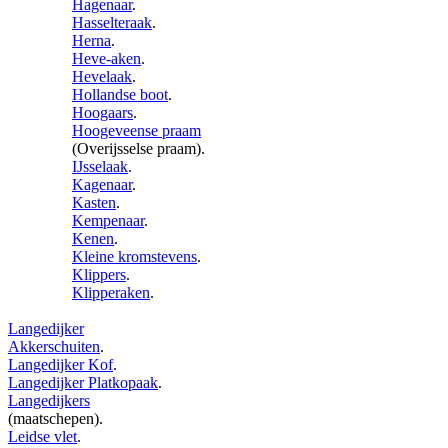
Hagenaar
.
Hasselteraak
.
Herna
.
Heve-aken
.
Hevelaak
.
Hollandse boot
.
Hoogaars
.
Hoogeveense praam
(Overijsselse praam).
IJsselaak
.
Kagenaar
.
Kasten
.
Kempenaar
.
Kenen
.
Kleine kromstevens
.
Klippers
.
Klipperaken
.
Langedijker
Akkerschuiten
.
Langedijker Kof
.
Langedijker Platkopaak
.
Langedijkers
(maatschepen).
Leidse vlet
.