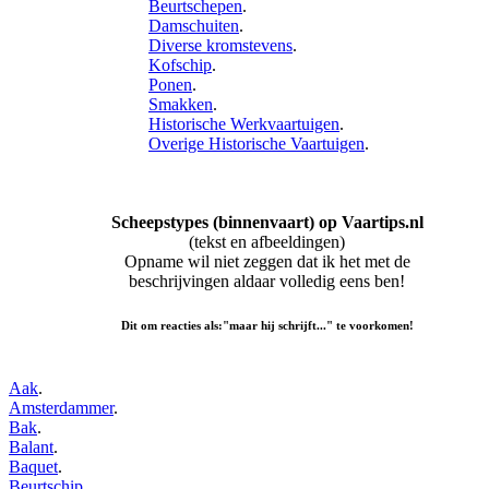
Beurtschepen
.
Damschuiten
.
Diverse kromstevens
.
Kofschip
.
Ponen
.
Smakken
.
Historische Werkvaartuigen
.
Overige Historische Vaartuigen
.
Scheepstypes (binnenvaart) op Vaartips.nl
(tekst en afbeeldingen)
Opname wil niet zeggen dat ik het met de
beschrijvingen aldaar volledig eens ben!
Dit om reacties als:"maar hij schrijft..." te voorkomen!
Aak
.
Amsterdammer
.
Bak
.
Balant
.
Baquet
.
Beurtschip
.