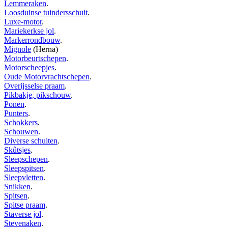
Lemmeraken
.
Loosduinse tuindersschuit
.
Luxe-motor
.
Mariekerkse jol
.
Markerrondbouw
.
Mignole
(Herna)
Motorbeurtschepen
.
Motorscheepjes
.
Oude Motorvrachtschepen
.
Overijsselse praam
.
Pikbakje, pikschouw
.
Ponen
.
Punters
.
Schokkers
.
Schouwen
.
Diverse schuiten
.
Skûtsjes
.
Sleepschepen
.
Sleepspitsen
.
Sleepvletten
.
Snikken
.
Spitsen
.
Spitse praam
.
Staverse jol
.
Stevenaken
.