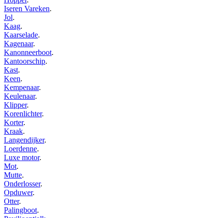
Iseren Vareken
.
Jol
.
Kaag
.
Kaarselade
.
Kagenaar
.
Kanonneerboot
.
Kantoorschip
.
Kast
.
Keen
.
Kempenaar
.
Keulenaar
.
Klipper
.
Korenlichter
.
Korter
.
Kraak
.
Langendijker
.
Loerdenne
.
Luxe motor
.
Mot
.
Mutte
.
Onderlosser
.
Opduwer
.
Otter
.
Palingboot
.