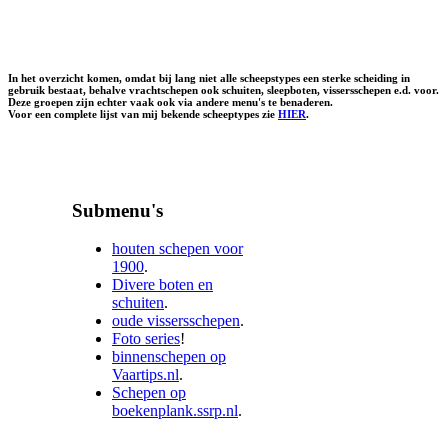
In het overzicht komen, omdat bij lang niet alle scheepstypes een sterke scheiding in
gebruik bestaat, behalve vrachtschepen ook schuiten, sleepboten, vissersschepen e.d. voor.
Deze groepen zijn echter vaak ook via andere menu's te benaderen.
Voor een complete lijst van mij bekende scheeptypes zie
HIER
.
Submenu's
houten schepen voor
1900
.
Divere boten en
schuiten
.
oude vissersschepen
.
Foto series
!
binnenschepen op
Vaartips.nl
.
Schepen op
boekenplank.ssrp.nl
.