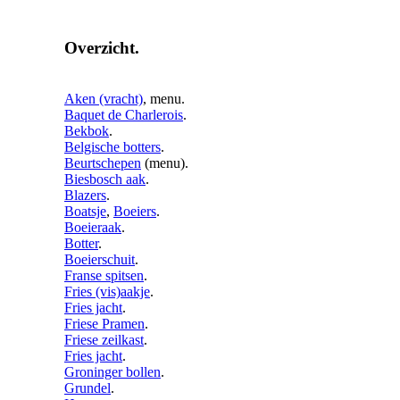
Overzicht.
Aken (vracht)
, menu.
Baquet de Charlerois
.
Bekbok
.
Belgische botters
.
Beurtschepen
(menu).
Biesbosch aak
.
Blazers
.
Boatsje
,
Boeiers
.
Boeieraak
.
Botter
.
Boeierschuit
.
Franse spitsen
.
Fries (vis)aakje
.
Fries jacht
.
Friese Pramen
.
Friese zeilkast
.
Fries jacht
.
Groninger bollen
.
Grundel
.