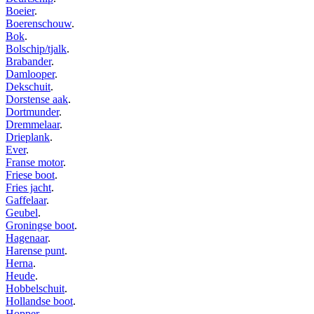
Boeier
.
Boerenschouw
.
Bok
.
Bolschip/tjalk
.
Brabander
.
Damlooper
.
Dekschuit
.
Dorstense aak
.
Dortmunder
.
Dremmelaar
.
Drieplank
.
Ever
.
Franse motor
.
Friese boot
.
Fries jacht
.
Gaffelaar
.
Geubel
.
Groningse boot
.
Hagenaar
.
Harense punt
.
Herna
.
Heude
.
Hobbelschuit
.
Hollandse boot
.
Hopper
.