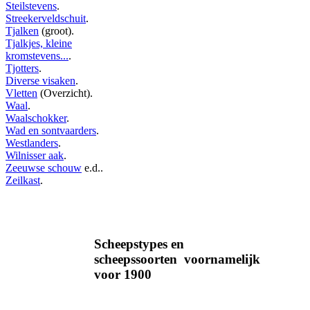
Steilstevens
.
Streekerveldschuit
.
Tjalken
(groot).
Tjalkjes, kleine
kromstevens...
.
Tjotters
.
Diverse visaken
.
Vletten
(Overzicht).
Waal
.
Waalschokker
.
Wad en sontvaarders
.
Westlanders
.
Wilnisser aak
.
Zeeuwse schouw
e.d..
Zeilkast
.
Scheepstypes en
scheepssoorten voornamelijk
voor 1900