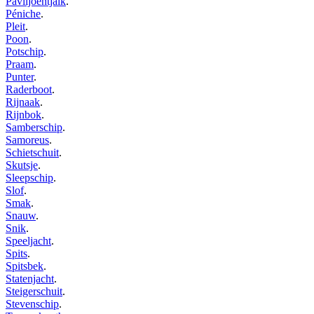
Paviljoentjalk
.
Péniche
.
Pleit
.
Poon
.
Potschip
.
Praam
.
Punter
.
Raderboot
.
Rijnaak
.
Rijnbok
.
Samberschip
.
Samoreus
.
Schietschuit
.
Skutsje
.
Sleepschip
.
Slof
.
Smak
.
Snauw
.
Snik
.
Speeljacht
.
Spits
.
Spitsbek
.
Statenjacht
.
Steigerschuit
.
Stevenschip
.