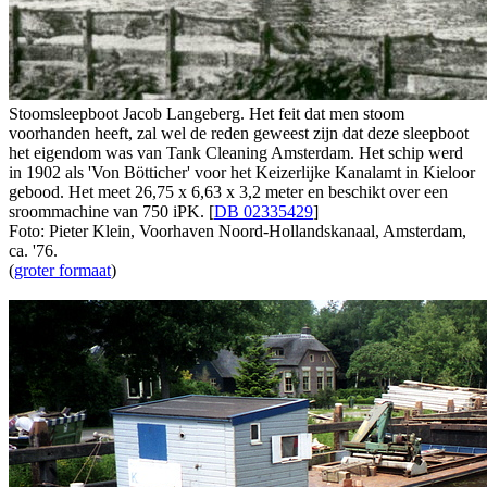
Stoomsleepboot Jacob Langeberg. Het feit dat men stoom
voorhanden heeft, zal wel de reden geweest zijn dat deze sleepboot
het eigendom was van Tank Cleaning Amsterdam. Het schip werd
in 1902 als 'Von Bötticher' voor het Keizerlijke Kanalamt in Kieloor
gebood. Het meet 26,75 x 6,63 x 3,2 meter en beschikt over een
sroommachine van 750 iPK. [
DB 02335429
]
Foto: Pieter Klein, Voorhaven Noord-Hollandskanaal, Amsterdam,
ca. '76.
(
groter formaat
)