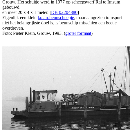
Grouw. Het schuitje werd in 1977 op scheepswerf Ral te Irnsum
gebouwd
en meet 20 x 4 x 1 meter. [
DB 02204880
]
Eigenlijk een klein
kraan-beunscheepje
, maar aangezien transport
niet het belangrijkste doel is, is beunschip misschien een beetje
overdreven.
Foto: Pieter Klein, Grouw, 1993. (
groter formaat
)