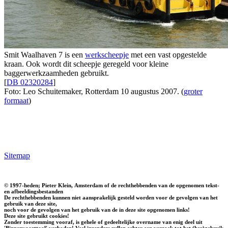
Smit Waalhaven 7 is een
werkscheepje
met een vast opgestelde
kraan. Ook wordt dit scheepje geregeld voor kleine
baggerwerkzaamheden gebruikt.
[
DB 02320284
]
Foto: Leo Schuitemaker, Rotterdam 10 augustus 2007. (
groter
formaat
)
Sitemap
© 1997-heden; Pieter Klein, Amsterdam of de rechthebbenden van de opgenomen tekst-
en afbeeldingsbestanden
De rechthebbenden kunnen niet aansprakelijk gesteld worden voor de gevolgen van het
gebruik van deze site,
noch voor de gevolgen van het gebruik van de in deze site opgenomen links!
Deze site gebruikt cookies!
Zonder toestemming vooraf, is gehele of gedeeltelijke overname van enig deel uit
'Binnenvaarttaal' verboden! Veel inzenders zullen echter een verzoek tot het (her)gebruik