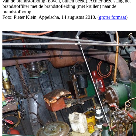
van de brandstofpomp (boven, buiten beeld). Achter deze stang het
brandstoffilter met de brandstofleiding (met krullen) naar de
brandstofpomp.
Foto: Pieter Klein, Appelscha, 14 augustus 2010. (
groter formaat
)