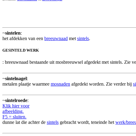
~
sintelen
:
het afdekken van een
breeuwnaad
met
sintels
.
GESINTELD WERK
: breeuwnaad bestaande uit mosbreeuwsel afgedekt met sintels. Zie ve
~
sintelnagel
:
metalen plaatje waarmee
mosnaden
afgedekt worden. Zie verder bij
s
~
sintelroede
:
Klik hier voor
afbeelding.
F5 = sluiten.
dunne lat die achter de
sintels
gebracht wordt, teneinde het
werk/bree