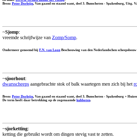
Bron:
Peter Dorleijn
, Van gaand en staand want, deel 3. Bunschoten - Spakenburg, Uitg.
~
Sjomp
:
vreemde schrijfwijze van
Zomp/Somp
.
Ondermeer genoemd bij
F.N. van Loon
Beschouwing van den Nederlandschen scheepsbouw m
~
sjoorhout
:
dwarsscheeps
aangebrachte stok of balk waartegen men zich bij het
r
Bron:
Peter Dorleijn
, Van gaand en staand want, deel 3. Bunschoten - Spakenburg + Huiz
De term heeft daar betrekking op de zogenaamde
kubboten
.
~
sjorketting
:
ketting die gebruikt wordt om dingen stevig vast te zetten.