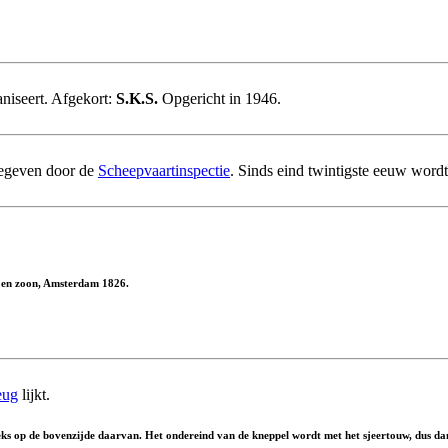
niseert. Afgekort:
S.K.S.
Opgericht in 1946.
egeven door de
Scheepvaartinspectie
. Sinds eind twintigste eeuw word
r en zoon, Amsterdam 1826.
eug
lijkt.
ks op de bovenzijde daarvan. Het ondereind van de kneppel wordt met het sjeertouw, dus dan