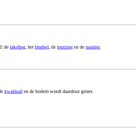
d: de
takeling
, het
bindsel
, de
muizing
en de
naaiing
.
 de
kwakkuil
en de bodem wordt daardoor groter.