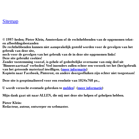
Sitemap
© 1997-heden; Pieter Klein, Amsterdam of de rechthebbenden van de opgenomen tekst-
en afbeeldingsbestanden
De rechthebbenden kunnen niet aansprakelijk gesteld worden voor de gevolgen van het
gebruik van deze site,
noch voor de gevolgen van het gebruik van de in deze site opgenomen links!
Deze site gebruikt cookies!
Zonder toestemming vooraf, is gehele of gedeeltelijke overname van enig deel uit
'Binnenvaarttaal' verboden! Veel inzenders zullen echter een verzoek tot het (her)gebruik
van het getoonde materiaal inwilligen. (
meer informatie
)
Kopieën naar Facebook, Pinterest, en andere doorgeefluiken zijn echter niet toegestaan!
Deze site is geoptimaliseerd voor een resolutie van 1024x768 px.,
U wordt verzocht eventuele gebreken te
melden
!
(
meer informatie
)
Mijn dank gaat uit naar ALLEN, die mij met deze site helpen of geholpen hebben.
Pieter Klein:
Redacteur, auteur, ontwerper en webmaster.