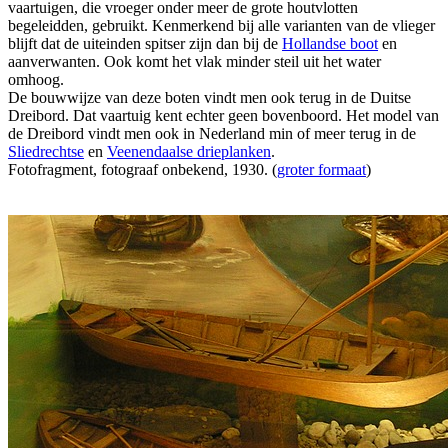
vaartuigen, die vroeger onder meer de grote houtvlotten
begeleidden, gebruikt. Kenmerkend bij alle varianten van de vlieger
blijft dat de uiteinden spitser zijn dan bij de
Hollandse boot
en
aanverwanten. Ook komt het vlak minder steil uit het water
omhoog.
De bouwwijze van deze boten vindt men ook terug in de Duitse
Dreibord. Dat vaartuig kent echter geen bovenboord. Het model van
de Dreibord vindt men ook in Nederland min of meer terug in de
Sliedrechtse
en
Veenendaalse drieplanken
.
Fotofragment, fotograaf onbekend, 1930. (
groter formaat
)