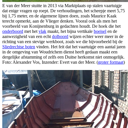
E van der Meer stuitte in 2013 via Marktplaats op stalen vaartuigje
dat enige vragen op roept. De verhoudingen, het scheepje meet 5,75
bij 1,75 meter, en de algemene lijnen doen, zoals Maurice Kaak
terecht opmerkt, aan de Vlieger denken. Vooral ook als men het
voorbeeld van Konijnenburg in gedachten houdt. De hoek die het
onderboord
met het
vlak
maakt, het bijna vertikale
boeisel
en de
aanwezigheid van een echt
dolboord
wijzen echter weer meer in de
richting van een stevige werkboot, zoals we die bijvoorbeeld bij de
Sliedrechtse boten
vinden. Het feit dat het vaartuigje een aantal jaren
in de omgeving van Woudrichem dienst heeft gedaan maakt een
dergelijke afstamming of zelfs een Duitse herkomst niet onmogelijk.
Foto: Alexander Vos, Inzender: Evert van der Meer. (
groter formaat
)