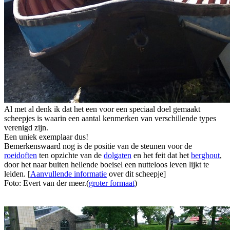
Al met al denk ik dat het een voor een speciaal doel gemaakt
scheepjes is waarin een aantal kenmerken van verschillende types
verenigd zijn.
Een uniek exemplaar dus!
Bemerkenswaard nog is de positie van de steunen voor de
roeidoften
ten opzichte van de
dolgaten
en het feit dat het
berghout
,
door het naar buiten hellende boeisel een nutteloos leven lijkt te
leiden. [
Aanvullende informatie
over dit scheepje]
Foto: Evert van der meer.(
groter formaat
)