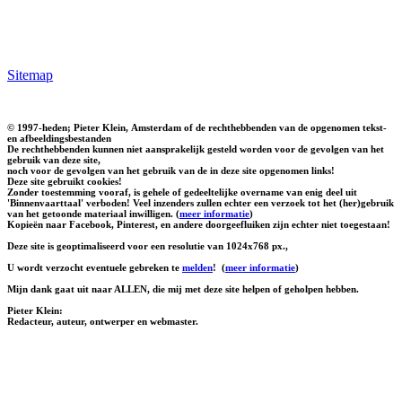
Sitemap
© 1997-heden; Pieter Klein, Amsterdam of de rechthebbenden van de opgenomen tekst-
en afbeeldingsbestanden
De rechthebbenden kunnen niet aansprakelijk gesteld worden voor de gevolgen van het
gebruik van deze site,
noch voor de gevolgen van het gebruik van de in deze site opgenomen links!
Deze site gebruikt cookies!
Zonder toestemming vooraf, is gehele of gedeeltelijke overname van enig deel uit
'Binnenvaarttaal' verboden! Veel inzenders zullen echter een verzoek tot het (her)gebruik
van het getoonde materiaal inwilligen. (
meer informatie
)
Kopieën naar Facebook, Pinterest, en andere doorgeefluiken zijn echter niet toegestaan!
Deze site is geoptimaliseerd voor een resolutie van 1024x768 px.,
U wordt verzocht eventuele gebreken te
melden
!
(
meer informatie
)
Mijn dank gaat uit naar ALLEN, die mij met deze site helpen of geholpen hebben.
Pieter Klein:
Redacteur, auteur, ontwerper en webmaster.