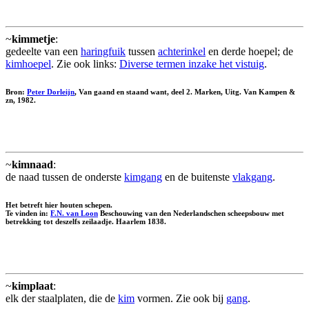
~
kimmetje
:
gedeelte van een
haringfuik
tussen
achterinkel
en derde hoepel; de
kimhoepel
. Zie ook links:
Diverse termen inzake het vistuig
.
Bron:
Peter Dorleijn
, Van gaand en staand want, deel 2. Marken, Uitg. Van Kampen &
zn, 1982.
~
kimnaad
:
de naad tussen de onderste
kimgang
en de buitenste
vlakgang
.
Het betreft hier houten schepen.
Te vinden in:
F.N. van Loon
Beschouwing van den Nederlandschen scheepsbouw met
betrekking tot deszelfs zeilaadje. Haarlem 1838.
~
kimplaat
:
elk der staalplaten, die de
kim
vormen. Zie ook bij
gang
.