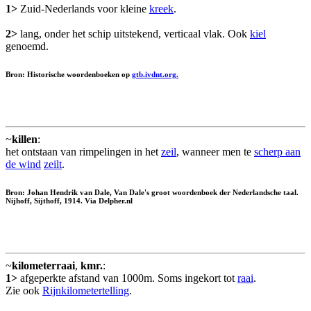
1>
Zuid-Nederlands voor kleine
kreek
.
2>
lang, onder het schip uitstekend, verticaal vlak. Ook
kiel
genoemd.
Bron: Historische woordenboeken op
gtb.ivdnt.org.
~
killen
:
het ontstaan van rimpelingen in het
zeil
, wanneer men te
scherp aan
de wind
zeilt
.
Bron: Johan Hendrik van Dale, Van Dale's groot woordenboek der Nederlandsche taal.
Nijhoff, Sijthoff, 1914. Via Delpher.nl
~
kilometerraai
,
kmr.
:
1>
afgeperkte afstand van 1000m. Soms ingekort tot
raai
.
Zie ook
Rijnkilometertelling
.