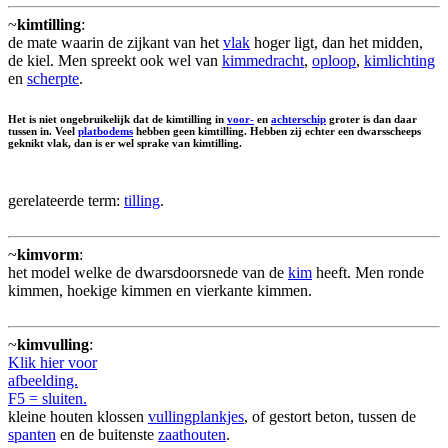
~
kimtilling
:
de mate waarin de zijkant van het
vlak
hoger ligt, dan het midden,
de kiel. Men spreekt ook wel van
kimmedracht
,
oploop
,
kimlichting
en
scherpte
.
Het is niet ongebruikelijk dat de kimtilling in
voor-
en
achterschip
groter is dan daar
tussen in. Veel
platbodems
hebben geen kimtilling. Hebben zij echter een dwarsscheeps
geknikt vlak, dan is er wel sprake van kimtilling.
gerelateerde term:
tilling
.
~
kimvorm
:
het model welke de dwarsdoorsnede van de
kim
heeft. Men ronde
kimmen, hoekige kimmen en vierkante kimmen.
~
kimvulling
:
Klik hier voor
afbeelding.
F5 = sluiten.
kleine houten klossen
vullingplankjes
, of gestort beton, tussen de
spanten
en de buitenste
zaathouten
.