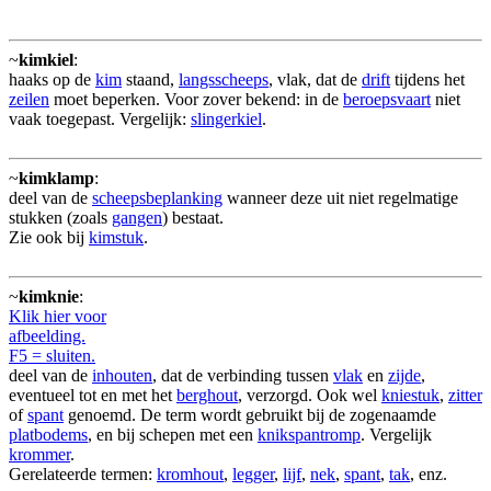
~
kimkiel
:
haaks op de
kim
staand,
langsscheeps
, vlak, dat de
drift
tijdens het
zeilen
moet beperken. Voor zover bekend: in de
beroepsvaart
niet
vaak toegepast. Vergelijk:
slingerkiel
.
~
kimklamp
:
deel van de
scheepsbeplanking
wanneer deze uit niet regelmatige
stukken (zoals
gangen
) bestaat.
Zie ook bij
kimstuk
.
~
kimknie
:
Klik hier voor
afbeelding.
F5 = sluiten.
deel van de
inhouten
, dat de verbinding tussen
vlak
en
zijde
,
eventueel tot en met het
berghout
, verzorgd. Ook wel
kniestuk
,
zitter
of
spant
genoemd. De term wordt gebruikt bij de zogenaamde
platbodems
, en bij schepen met een
knikspantromp
. Vergelijk
krommer
.
Gerelateerde termen:
kromhout
,
legger
,
lijf
,
nek
,
spant
,
tak
, enz.