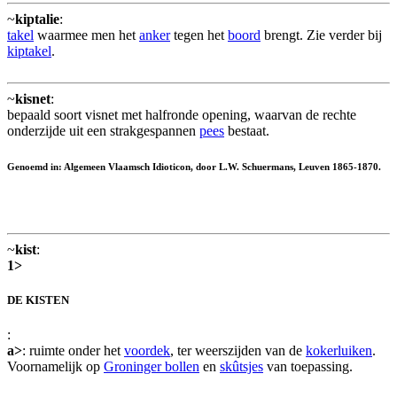
~
kiptalie
:
takel
waarmee men het
anker
tegen het
boord
brengt. Zie verder bij
kiptakel
.
~
kisnet
:
bepaald soort visnet met halfronde opening, waarvan de rechte
onderzijde uit een strakgespannen
pees
bestaat.
Genoemd in: Algemeen Vlaamsch Idioticon, door L.W. Schuermans, Leuven 1865-1870.
~
kist
:
1>
DE KISTEN
:
a>
: ruimte onder het
voordek
, ter weerszijden van de
kokerluiken
.
Voornamelijk op
Groninger bollen
en
skûtsjes
van toepassing.