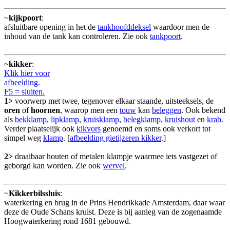
~
kijkpoort
:
afsluitbare opening in het de
tankhoofddeksel
waardoor men de
inhoud van de tank kan controleren. Zie ook
tankpoort
.
~
kikker
:
Klik hier voor
afbeelding.
F5 = sluiten.
1>
voorwerp met twee, tegenover elkaar staande, uitsteeksels, de
oren
of
hoornen
, waarop men een
touw
kan
beleggen
. Ook bekend
als
bekklamp
,
lipklamp
,
kruisklamp
,
belegklamp
,
kruishout
en
krab
.
Verder plaatselijk ook
kikvors
genoemd en soms ook verkort tot
simpel weg
klamp
. [
afbeelding gietijzeren kikker
.]
2>
draaibaar houten of metalen klampje waarmee iets vastgezet of
geborgd kan worden. Zie ook
wervel
.
~
Kikkerbilssluis
:
waterkering en brug in de Prins Hendrikkade Amsterdam, daar waar
deze de Oude Schans kruist. Deze is bij aanleg van de zogenaamde
Hoogwaterkering rond 1681 gebouwd.