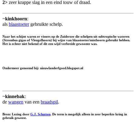
2>
zeer krappe slag in een eind touw of draad.
~
kinkhoorn
:
als
blaastoeter
gebruikte schelp.
Naar het schijnt waren er vissers op de Zuiderzee die schelpen uit subtropische wateren
(Strombus gigas of Vleugelhoorn) bij wijze van blaastoeter/misthoorn gebruikt hebben.
Het is echter niet bekend of dit een wijd verbreide gewoonte was.
Ondermeer genoemd bij: nieuwlanderfgoed.blogspot.nl
~
kinnebak
:
de
wangen
van een
braadspil
.
Bron: Lezing door
G.J. Schutten
. De term is mogelijk alleen in zeer beperkte kring in
gebruik geweest.