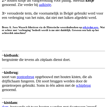
2>
houten kistje als vangwerktuig voor paling. Meestal
kistje
genoemd. Zie verder bij
aalkistje
.
3>
verouderde term, die voornamelijk in België gebruikt werd voor
een verlenging van het ruim, dat niet met luiken afgedekt werd.
Bron: A. Joos Waasch Idioticon via de Historische woordenboeken op
gtb.ivdnt.org.
. Wat
er echter met 'verlenging' bedoelt wordt is me niet duidelijk. Gewoon een bak op het
achterdek misschien?
~
kistbank
:
bergruimte die tevens als zitplaats dienst doet.
~
kistbrug
:
soort van
pontonbrug
opgebouwd met houten kisten, die als
drijflichaam fungeren. Dit soort bruggen werden door de
genietroepen gebruikt. Soms in één adem met de
schipbrug
genoemd.
~
kistdam
:
dam
, bestaande uit twee houten wanden met daartuseen 'grond'.