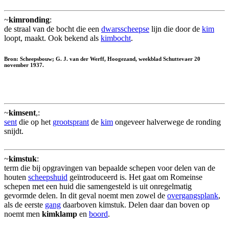
~
kimronding
:
de straal van de bocht die een
dwarsscheepse
lijn die door de
kim
loopt, maakt. Ook bekend als
kimbocht
.
Bron: Scheepsbouw; G. J. van der Werff, Hoogezand, weekblad Schuttevaer 20
november 1937.
~
kimsent
,:
sent
die op het
grootsprant
de
kim
ongeveer halverwege de ronding
snijdt.
~
kimstuk
:
term die bij opgravingen van bepaalde schepen voor delen van de
houten
scheepshuid
geïntroduceerd is. Het gaat om Romeinse
schepen met een huid die samengesteld is uit onregelmatig
gevormde delen. In dit geval noemt men zowel de
overgangsplank
,
als de eerste
gang
daarboven kimstuk. Delen daar dan boven op
noemt men
kimklamp
en
boord
.