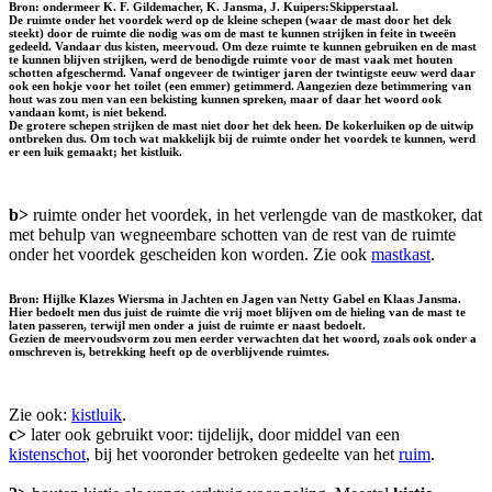
Bron: ondermeer K. F. Gildemacher, K. Jansma, J. Kuipers:Skipperstaal.
De ruimte onder het voordek werd op de kleine schepen (waar de mast door het dek
steekt) door de ruimte die nodig was om de mast te kunnen strijken in feite in tweeën
gedeeld. Vandaar dus kisten, meervoud. Om deze ruimte te kunnen gebruiken en de mast
te kunnen blijven strijken, werd de benodigde ruimte voor de mast vaak met houten
schotten afgeschermd. Vanaf ongeveer de twintiger jaren der twintigste eeuw werd daar
ook een hokje voor het toilet (een emmer) getimmerd. Aangezien deze betimmering van
hout was zou men van een bekisting kunnen spreken, maar of daar het woord ook
vandaan komt, is niet bekend.
De grotere schepen strijken de mast niet door het dek heen. De kokerluiken op de uitwip
ontbreken dus. Om toch wat makkelijk bij de ruimte onder het voordek te kunnen, werd
er een luik gemaakt; het kistluik.
b>
ruimte onder het voordek, in het verlengde van de mastkoker, dat
met behulp van wegneembare schotten van de rest van de ruimte
onder het voordek gescheiden kon worden. Zie ook
mastkast
.
Bron: Hijlke Klazes Wiersma in Jachten en Jagen van Netty Gabel en Klaas Jansma.
Hier bedoelt men dus juist de ruimte die vrij moet blijven om de hieling van de mast te
laten passeren, terwijl men onder a juist de ruimte er naast bedoelt.
Gezien de meervoudsvorm zou men eerder verwachten dat het woord, zoals ook onder a
omschreven is, betrekking heeft op de overblijvende ruimtes.
Zie ook:
kistluik
.
c>
later ook gebruikt voor: tijdelijk, door middel van een
kistenschot
, bij het vooronder betroken gedeelte van het
ruim
.