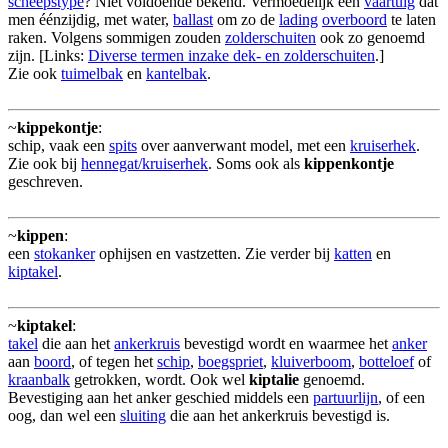
scheepstype
? Niet voldoende bekend. Vermoedelijk een
vaartuig
dat
men éénzijdig, met water,
ballast
om zo de
lading
overboord
te laten
raken. Volgens sommigen zouden
zolderschuiten
ook zo genoemd
zijn. [Links:
Diverse termen inzake dek- en zolderschuiten
.]
Zie ook
tuimelbak
en
kantelbak
.
~
kippekontje
:
schip, vaak een
spits
over aanverwant model, met een
kruiserhek
.
Zie ook bij
hennegat/kruiserhek
. Soms ook als
kippenkontje
geschreven.
~
kippen
:
een
stokanker
ophijsen en vastzetten. Zie verder bij
katten
en
kiptakel
.
~
kiptakel
:
takel
die aan het
ankerkruis
bevestigd wordt en waarmee het
anker
aan
boord
, of tegen het
schip
,
boegspriet
,
kluiverboom
,
botteloef
of
kraanbalk
getrokken, wordt. Ook wel
kiptalie
genoemd.
Bevestiging aan het anker geschied middels een
partuurlijn
, of een
oog, dan wel een
sluiting
die aan het ankerkruis bevestigd is.