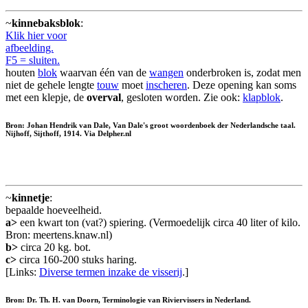
~
kinnebaksblok
:
Klik hier voor
afbeelding.
F5 = sluiten.
houten
blok
waarvan één van de
wangen
onderbroken is, zodat men
niet de gehele lengte
touw
moet
inscheren
. Deze opening kan soms
met een klepje, de
overval
, gesloten worden. Zie ook:
klapblok
.
Bron: Johan Hendrik van Dale, Van Dale's groot woordenboek der Nederlandsche taal.
Nijhoff, Sijthoff, 1914. Via Delpher.nl
~
kinnetje
:
bepaalde hoeveelheid.
a>
een kwart ton (vat?) spiering. (Vermoedelijk circa 40 liter of kilo.
Bron: meertens.knaw.nl)
b>
circa 20 kg. bot.
c>
circa 160-200 stuks haring.
[Links:
Diverse termen inzake de visserij
.]
Bron: Dr. Th. H. van Doorn, Terminologie van Riviervissers in Nederland.