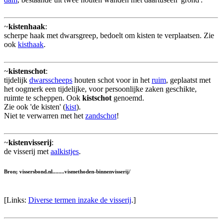
~
kistenhaak
:
scherpe haak met dwarsgreep, bedoelt om kisten te verplaatsen. Zie
ook
kisthaak
.
~
kistenschot
:
tijdelijk
dwarsscheeps
houten schot voor in het
ruim
, geplaatst met
het oogmerk een tijdelijke, voor persoonlijke zaken geschikte,
ruimte te scheppen. Ook
kistschot
genoemd.
Zie ook 'de kisten' (
kist
).
Niet te verwarren met het
zandschot
!
~
kistenvisserij
:
de visserij met
aalkistjes
.
Bron; vissersbond.nl........vismethoden-binnenvisserij/
[Links:
Diverse termen inzake de visserij
.]