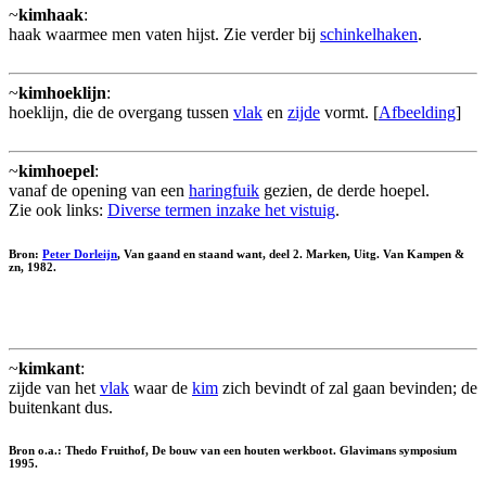
~
kimhaak
:
haak waarmee men vaten hijst. Zie verder bij
schinkelhaken
.
~
kimhoeklijn
:
hoeklijn, die de overgang tussen
vlak
en
zijde
vormt. [
Afbeelding
]
~
kimhoepel
:
vanaf de opening van een
haringfuik
gezien, de derde hoepel.
Zie ook links:
Diverse termen inzake het vistuig
.
Bron:
Peter Dorleijn
, Van gaand en staand want, deel 2. Marken, Uitg. Van Kampen &
zn, 1982.
~
kimkant
:
zijde van het
vlak
waar de
kim
zich bevindt of zal gaan bevinden; de
buitenkant dus.
Bron o.a.: Thedo Fruithof, De bouw van een houten werkboot. Glavimans symposium
1995.