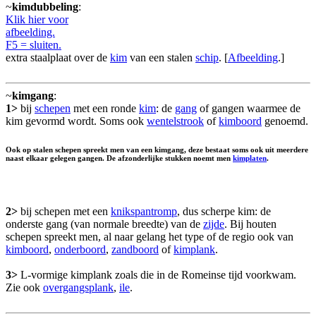
~
kimdubbeling
:
Klik hier voor
afbeelding.
F5 = sluiten.
extra staalplaat over de
kim
van een stalen
schip
. [
Afbeelding
.]
~
kimgang
:
1>
bij
schepen
met een ronde
kim
: de
gang
of gangen waarmee de
kim gevormd wordt. Soms ook
wentelstrook
of
kimboord
genoemd.
Ook op stalen schepen spreekt men van een kimgang, deze bestaat soms ook uit meerdere
naast elkaar gelegen gangen. De afzonderlijke stukken noemt men
kimplaten
.
2>
bij schepen met een
knikspantromp
, dus scherpe kim: de
onderste gang (van normale breedte) van de
zijde
. Bij houten
schepen spreekt men, al naar gelang het type of de regio ook van
kimboord
,
onderboord
,
zandboord
of
kimplank
.
3>
L-vormige kimplank zoals die in de Romeinse tijd voorkwam.
Zie ook
overgangsplank
,
ile
.