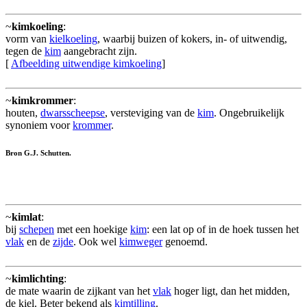
~
kimkoeling
:
vorm van
kielkoeling
, waarbij buizen of kokers, in- of uitwendig,
tegen de
kim
aangebracht zijn.
[
Afbeelding uitwendige kimkoeling
]
~
kimkrommer
:
houten,
dwarsscheepse
, versteviging van de
kim
. Ongebruikelijk
synoniem voor
krommer
.
Bron G.J. Schutten.
~
kimlat
:
bij
schepen
met een hoekige
kim
: een lat op of in de hoek tussen het
vlak
en de
zijde
. Ook wel
kimweger
genoemd.
~
kimlichting
:
de mate waarin de zijkant van het
vlak
hoger ligt, dan het midden,
de kiel. Beter bekend als
kimtilling
.