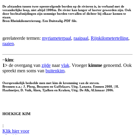
De afstanden tussen twee opeenvolgende borden op de rivieren is, in verband met de
veranderlijke loop, niet altijd 1000m. De rivier kan langer of korter geworden zijn. Ook
door bochtafsnijdingen zijn sommige borden vervallen of dichter bij elkaar komen te
staan.
Bron Rheinkilometrierung. Een Duitstalig-PDF file.
gerelateerde termen:
myriameterpaal
,
raaipaal
,
Rijnkilometertelling
,
raaien
.
~
kim
:
1>
de overgang van
zijde
naar
vlak
. Vroeger
kimme
genoemd. Ook
spreekt men soms van
buitenkim
.
Oorspronkelijk bedoelde men met kim de kromming van de steven.
Bronnen o.a.: J. Ploeg, Bezanen en Gaffelaars. Uitg. Lanasta. Emmen 2008. | H.
Haalmeijer, D. Vuik, Aken, Tjalken en Kraken, Uitg. De Alk, ALkmaar 2006.
HOEKIGE KIM
:
Klik hier voor