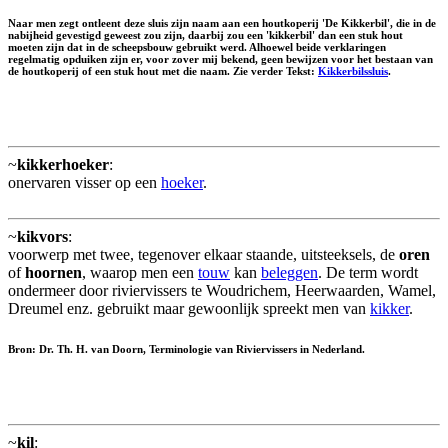
Naar men zegt ontleent deze sluis zijn naam aan een houtkoperij 'De Kikkerbil', die in de
nabijheid gevestigd geweest zou zijn, daarbij zou een 'kikkerbil' dan een stuk hout
moeten zijn dat in de scheepsbouw gebruikt werd. Alhoewel beide verklaringen
regelmatig opduiken zijn er, voor zover mij bekend, geen bewijzen voor het bestaan van
de houtkoperij of een stuk hout met die naam. Zie verder Tekst:
Kikkerbilssluis
.
~
kikkerhoeker
:
onervaren visser op een
hoeker
.
~
kikvors
:
voorwerp met twee, tegenover elkaar staande, uitsteeksels, de
oren
of
hoornen
, waarop men een
touw
kan
beleggen
. De term wordt
ondermeer door riviervissers te Woudrichem, Heerwaarden, Wamel,
Dreumel enz. gebruikt maar gewoonlijk spreekt men van
kikker
.
Bron: Dr. Th. H. van Doorn, Terminologie van Riviervissers in Nederland.
~
kil
: