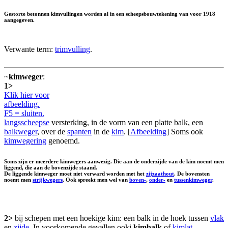
Gestorte betonnen kimvullingen worden al in een scheepsbouwtekening van voor 1918
aangegeven.
Verwante term:
trimvulling
.
~
kimweger
:
1>
Klik hier voor
afbeelding.
F5 = sluiten.
langsscheepse
versterking, in de vorm van een platte balk, een
balkweger
, over de
spanten
in de
kim
. [
Afbeelding
] Soms ook
kimwegering
genoemd.
Soms zijn er meerdere kimwegers aanwezig. Die aan de onderzijde van de kim noemt men
liggend, die aan de bovenzijde staand.
De liggende kimweger moet niet verward worden met het
zijzaathout
. De bovensten
noemt men
strijkwegers
. Ook spreekt men wel van
boven-
,
onder-
en
tussenkimweger
.
2>
bij schepen met een hoekige kim: een balk in de hoek tussen
vlak
en
zijde
. In voorkomende gevallen ooki
kimbalk
of
kimlat