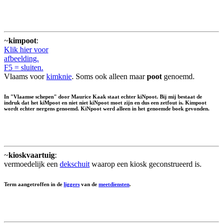
~
kimpoot
:
Klik hier voor
afbeelding.
F5 = sluiten.
Vlaams voor
kimknie
. Soms ook alleen maar
poot
genoemd.
In "Vlaamse schepen" door Maurice Kaak staat echter kiNpoot. Bij mij bestaat de
indruk dat het kiMpoot en niet niet kiNpoot moet zijn en dus een zetfout is. Kimpoot
wordt echter nergens genoemd. KiNpoot werd alleen in het genoemde boek gevonden.
~
kioskvaartuig
:
vermoedelijk een
dekschuit
waarop een kiosk geconstrueerd is.
Term aangetroffen in de
liggers
van de
meetdiensten
.