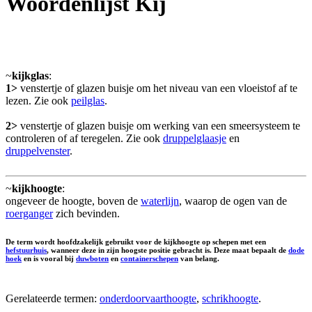
Woordenlijst Kij
~
kijkglas
:
1>
venstertje of glazen buisje om het niveau van een vloeistof af te
lezen. Zie ook
peilglas
.
2>
venstertje of glazen buisje om werking van een smeersysteem te
controleren of af teregelen. Zie ook
druppelglaasje
en
druppelvenster
.
~
kijkhoogte
:
ongeveer de hoogte, boven de
waterlijn
, waarop de ogen van de
roerganger
zich bevinden.
De term wordt hoofdzakelijk gebruikt voor de kijkhoogte op schepen met een
hefstuurhuis
, wanneer deze in zijn hoogste positie gebracht is. Deze maat bepaalt de
dode
hoek
en is vooral bij
duwboten
en
containerschepen
van belang.
Gerelateerde termen:
onderdoorvaarthoogte
,
schrikhoogte
.