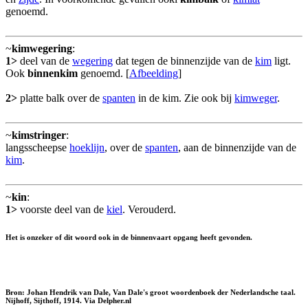
genoemd.
~
kimwegering
:
1>
deel van de
wegering
dat tegen de binnenzijde van de
kim
ligt.
Ook
binnenkim
genoemd. [
Afbeelding
]
2>
platte balk over de
spanten
in de kim. Zie ook bij
kimweger
.
~
kimstringer
:
langsscheepse
hoeklijn
, over de
spanten
, aan de binnenzijde van de
kim
.
~
kin
:
1>
voorste deel van de
kiel
. Verouderd.
Het is onzeker of dit woord ook in de binnenvaart opgang heeft gevonden.
Bron: Johan Hendrik van Dale, Van Dale's groot woordenboek der Nederlandsche taal.
Nijhoff, Sijthoff, 1914. Via Delpher.nl