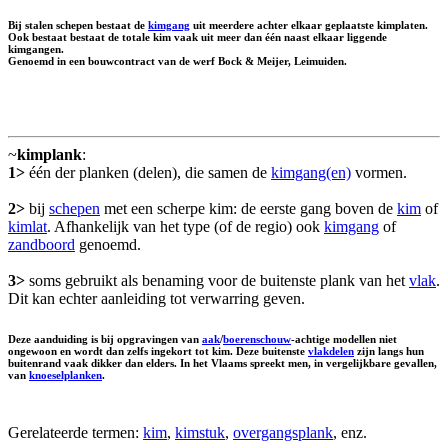
Bij stalen schepen bestaat de
kimgang
uit meerdere achter elkaar geplaatste kimplaten.
Ook bestaat bestaat de totale kim vaak uit meer dan één naast elkaar liggende
kimgangen.
Genoemd in een bouwcontract van de werf Bock & Meijer, Leimuiden.
~
kimplank
:
1>
één der planken (delen), die samen de
kimgang(en)
vormen.
2>
bij
schepen
met een scherpe kim: de eerste gang boven de
kim
of
kimlat
. Afhankelijk van het type (of de regio) ook
kimgang
of
zandboord
genoemd.
3>
soms gebruikt als benaming voor de buitenste plank van het
vlak
.
Dit kan echter aanleiding tot verwarring geven.
Deze aanduiding is bij opgravingen van
aak
/
boerenschouw
-achtige modellen niet
ongewoon en wordt dan zelfs ingekort tot kim. Deze buitenste
vlakdelen
zijn langs hun
buitenrand vaak dikker dan elders. In het Vlaams spreekt men, in vergelijkbare gevallen,
van
knoeselplanken
.
Gerelateerde termen:
kim
,
kimstuk
,
overgangsplank
, enz.