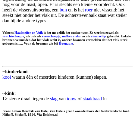
nog voor de mast, open. Er is slechts een kleine voorplecht. Ook
heeft de vissersuitvoering een
bun
en is het
roer
niet vissend: het
steekt niet onder het vlak uit. De achterstevenbalk staat wat steiler
dan bij de andere types.
Volgens
Haalmeijer en Vuik
is het mogelijk het oudste type. Ze werden zowel als
vrachtscheepje
, als ook als
veerscheepje
,
melkvaarder
en als
visserschip
gebruikt. Enkele
bronnen vermelden dat het vlak recht is, andere bronnen vermelden dat het vlak sterk
gebogen is...... Voor de bronnen zie bij
Hoogaars
.
~
kinderkooi
:
kooi
waarin één of meerdere kinderen (kunnen) slapen.
~
kink
:
1>
sterke draai, tegen de
slag
van
touw
of
staaldraad
in.
Bron: Johan Hendrik van Dale, Van Dale's groot woordenboek der Nederlandsche taal.
Nijhoff, Sijthoff, 1914. Via Delpher.nl