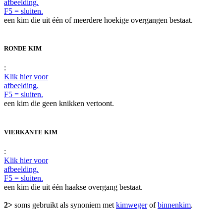
afbeelding.
F5 = sluiten.
een kim die uit één of meerdere hoekige overgangen bestaat.
RONDE KIM
:
Klik hier voor
afbeelding.
F5 = sluiten.
een kim die geen knikken vertoont.
VIERKANTE KIM
:
Klik hier voor
afbeelding.
F5 = sluiten.
een kim die uit één haakse overgang bestaat.
2>
soms gebruikt als synoniem met
kimweger
of
binnenkim
.