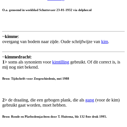
O.a. genoemd in weekblad Schuttevaer 23-01-1932 via delpher.nl
~
kimme
:
overgang van bodem naar zijde. Oude schrijfwijze van
kim
.
~
kimmedracht
:
1>
soms als synoniem voor
kimtilling
gebruikt. Of dit correct is, is
mij nog niet bekend.
Bron: Tijdschrift voor Zeegeschiedenis, mei 1988
2>
de draaiing, die een gebogen plank, die als
gang
(voor de kim)
gebruikt gaat worden, moet hebben.
Bron: Ronde en Platbodemjachten door T. Huitema, blz 132 8ste druk 1995.