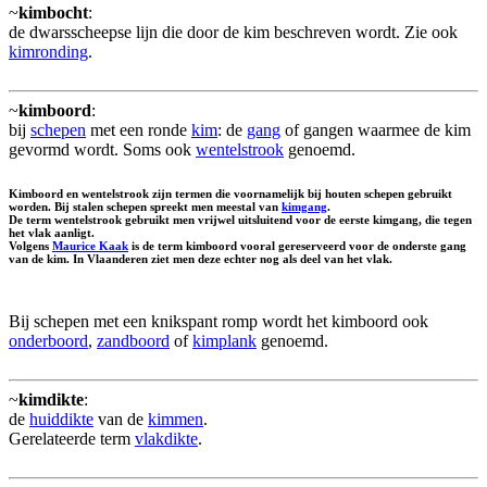
~
kimbocht
:
de dwarsscheepse lijn die door de kim beschreven wordt. Zie ook
kimronding
.
~
kimboord
:
bij
schepen
met een ronde
kim
: de
gang
of gangen waarmee de kim
gevormd wordt. Soms ook
wentelstrook
genoemd.
Kimboord en wentelstrook zijn termen die voornamelijk bij houten schepen gebruikt
worden. Bij stalen schepen spreekt men meestal van
kimgang
.
De term wentelstrook gebruikt men vrijwel uitsluitend voor de eerste kimgang, die tegen
het vlak aanligt.
Volgens
Maurice Kaak
is de term kimboord vooral gereserveerd voor de onderste gang
van de kim. In Vlaanderen ziet men deze echter nog als deel van het vlak.
Bij schepen met een knikspant romp wordt het kimboord ook
onderboord
,
zandboord
of
kimplank
genoemd.
~
kimdikte
:
de
huiddikte
van de
kimmen
.
Gerelateerde term
vlakdikte
.