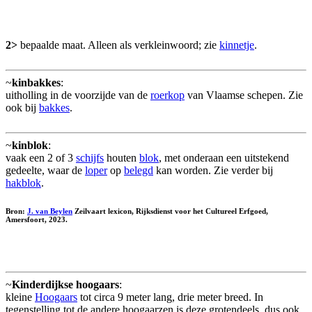
2>
bepaalde maat. Alleen als verkleinwoord; zie
kinnetje
.
~
kinbakkes
:
uitholling in de voorzijde van de
roerkop
van Vlaamse schepen. Zie
ook bij
bakkes
.
~
kinblok
:
vaak een 2 of 3
schijfs
houten
blok
, met onderaan een uitstekend
gedeelte, waar de
loper
op
belegd
kan worden. Zie verder bij
hakblok
.
Bron:
J. van Beylen
Zeilvaart lexicon, Rijksdienst voor het Cultureel Erfgoed,
Amersfoort, 2023.
~
Kinderdijkse hoogaars
:
kleine
Hoogaars
tot circa 9 meter lang, drie meter breed. In
tegenstelling tot de andere hoogaarzen is deze grotendeels, dus ook