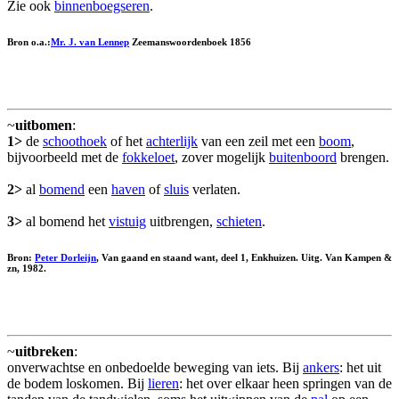
Zie ook
binnenboegseren
.
Bron o.a.:
Mr. J. van Lennep
Zeemanswoordenboek 1856
~
uitbomen
:
1>
de
schoothoek
of het
achterlijk
van een zeil met een
boom
,
bijvoorbeeld met de
fokkeloet
, zover mogelijk
buitenboord
brengen.
2>
al
bomend
een
haven
of
sluis
verlaten.
3>
al bomend het
vistuig
uitbrengen,
schieten
.
Bron:
Peter Dorleijn
, Van gaand en staand want, deel 1, Enkhuizen. Uitg. Van Kampen &
zn, 1982.
~
uitbreken
:
onverwachtse en onbedoelde beweging van iets. Bij
ankers
: het uit
de bodem loskomen. Bij
lieren
: het over elkaar heen springen van de