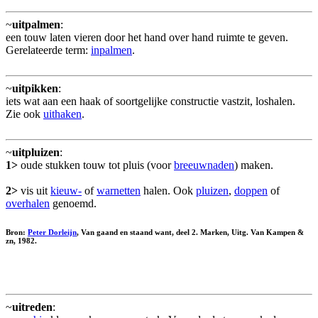
~
uitpalmen
:
een touw laten vieren door het hand over hand ruimte te geven.
Gerelateerde term:
inpalmen
.
~
uitpikken
:
iets wat aan een haak of soortgelijke constructie vastzit, loshalen.
Zie ook
uithaken
.
~
uitpluizen
:
1>
oude stukken touw tot pluis (voor
breeuwnaden
) maken.
2>
vis uit
kieuw-
of
warnetten
halen. Ook
pluizen
,
doppen
of
overhalen
genoemd.
Bron:
Peter Dorleijn
, Van gaand en staand want, deel 2. Marken, Uitg. Van Kampen &
zn, 1982.
~
uitreden
: