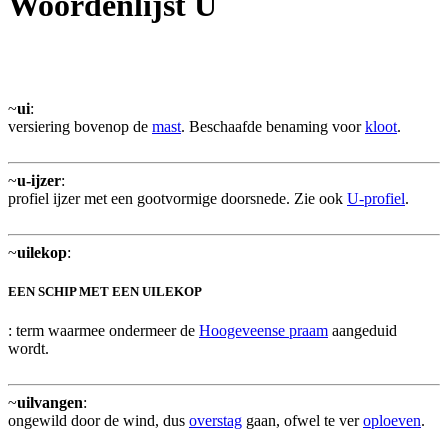
Woordenlijst U
~
ui
:
versiering bovenop de
mast
. Beschaafde benaming voor
kloot
.
~
u-ijzer
:
profiel ijzer met een gootvormige doorsnede. Zie ook
U-profiel
.
~
uilekop
:
EEN SCHIP MET EEN UILEKOP
: term waarmee ondermeer de
Hoogeveense praam
aangeduid
wordt.
~
uilvangen
:
ongewild door de wind, dus
overstag
gaan, ofwel te ver
oploeven
.