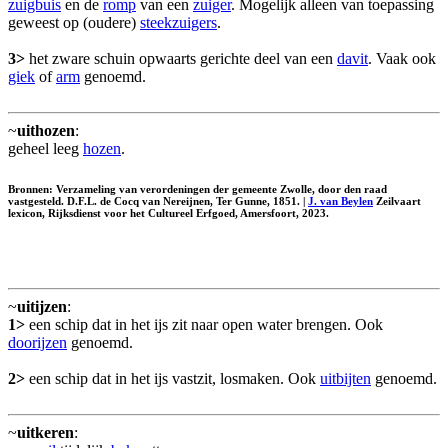
zuigbuis
en de
romp
van een
zuiger
. Mogelijk alleen van toepassing
geweest op (oudere)
steekzuigers
.
3>
het zware schuin opwaarts gerichte deel van een
davit
. Vaak ook
giek
of
arm
genoemd.
~
uithozen
:
geheel leeg
hozen
.
Bronnen: Verzameling van verordeningen der gemeente Zwolle, door den raad
vastgesteld. D.F.L. de Cocq van Nereijnen, Ter Gunne, 1851. |
J. van Beylen
Zeilvaart
lexicon, Rijksdienst voor het Cultureel Erfgoed, Amersfoort, 2023.
~
uitijzen
:
1>
een schip dat in het ijs zit naar open water brengen. Ook
doorijzen
genoemd.
2>
een schip dat in het ijs vastzit, losmaken. Ook
uitbijten
genoemd.
~
uitkeren
: