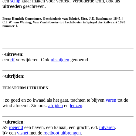
een
schip
klaar maken voor vertrek. Verouderde term, ook als
uitreeden
geschreven.
Bron: Hendrik Conscience, Geschiedenis van Belgieë, Uitg. J.E. Buschmann 1845. |
C.J.W. van Waning, Van Vrachtboeier tot Jachtboeier in Spiegel der Zeilvaart 1978
nummer 1.
~
uitreven
:
een
rif
verwijderen. Ook
uitsnijden
genoemd.
~
uitrijden
:
EEN STORM UITRIJDEN
: zo goed en zo kwaad als het gaat, trachten te blijven
varen
tot de
wind afneemt. Zie ook:
afrijden
en
lenzen
.
~
uitroeien
:
a>
roeiend
een haven, een kanaal, een gracht, e.d.
uitvaren
.
b>
een
visnet
met de
roeiboot
uitbrengen
.