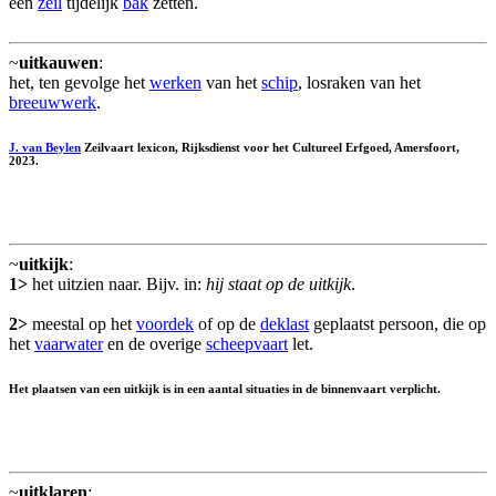
een
zeil
tijdelijk
bak
zetten.
~
uitkauwen
:
het, ten gevolge het
werken
van het
schip
, losraken van het
breeuwwerk
.
J. van Beylen
Zeilvaart lexicon, Rijksdienst voor het Cultureel Erfgoed, Amersfoort,
2023.
~
uitkijk
:
1>
het uitzien naar. Bijv. in:
hij staat op de uitkijk
.
2>
meestal op het
voordek
of op de
deklast
geplaatst persoon, die op
het
vaarwater
en de overige
scheepvaart
let.
Het plaatsen van een uitkijk is in een aantal situaties in de binnenvaart verplicht.
~
uitklaren
: