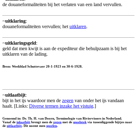
de douaneformaliteiten bij het verlaten van een land vervullen.
~
uitklaring
:
douaneformaliteiten vervullen; het
uitklaren
.
~
uitklaringsgeld
:
geld dat men kwijt is aan de expediteur die behulpzaam is bij het
uitklaren van de lading.
Bron: Weekblad Schuttevaer 20-1-1923 en 30-6-1928.
~
uitlaatbijt
:
bijt in het ijs waardoor men de
zegen
van onder het ijs vandaan
haalt. [Links:
Diverse termen inzake het vistuig
.]
Genoemd in: Dr. Th. H. van Doorn, Terminologie van Riviervissers in Nederland.
Vanaf de
inlaatbijt
brengt men de
zegen
met de
spoelstok
via tussenliggende bijtjes naar
de
uitlaatbijt
. Dit noemt men
spoelen
.