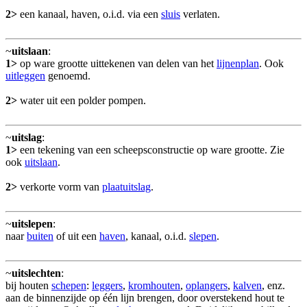
2>
een kanaal, haven, o.i.d. via een
sluis
verlaten.
~
uitslaan
:
1>
op ware grootte uittekenen van delen van het
lijnenplan
. Ook
uitleggen
genoemd.
2>
water uit een polder pompen.
~
uitslag
:
1>
een tekening van een scheepsconstructie op ware grootte. Zie
ook
uitslaan
.
2>
verkorte vorm van
plaatuitslag
.
~
uitslepen
:
naar
buiten
of uit een
haven
, kanaal, o.i.d.
slepen
.
~
uitslechten
:
bij houten
schepen
:
leggers
,
kromhouten
,
oplangers
,
kalven
, enz.
aan de binnenzijde op één lijn brengen, door overstekend hout te