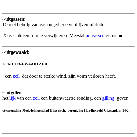
~
uitgassen
:
1>
met behulp van gas ongedierte verdrijven of doden.
2>
gas uit een ruimte verwijderen. Meestal
ontgassen
genoemd.
~
uitgewaaid
:
EEN UITGEWAAID ZEIL
: een
zeil
, dat door te sterke wind, zijn vorm verloren heeft.
~
uitgillen
:
het
lijk
van een
zeil
een buitenwaartse ronding, een
gilling
, geven.
Genoemd in: Mededelingenblad Historische Vereniging Hardinxveld-Giessendam 14/2.