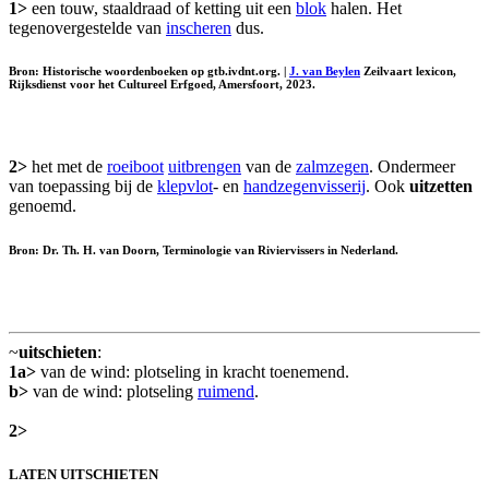
1>
een touw, staaldraad of ketting uit een
blok
halen. Het
tegenovergestelde van
inscheren
dus.
Bron: Historische woordenboeken op gtb.ivdnt.org. |
J. van Beylen
Zeilvaart lexicon,
Rijksdienst voor het Cultureel Erfgoed, Amersfoort, 2023.
2>
het met de
roeiboot
uitbrengen
van de
zalmzegen
. Ondermeer
van toepassing bij de
klepvlot
- en
handzegenvisserij
. Ook
uitzetten
genoemd.
Bron: Dr. Th. H. van Doorn, Terminologie van Riviervissers in Nederland.
~
uitschieten
:
1a>
van de wind: plotseling in kracht toenemend.
b>
van de wind: plotseling
ruimend
.
2>
LATEN UITSCHIETEN