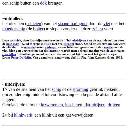
een schip buiten een
dok
brengen.
~
uitdollen
:
het uitzetten (
schieten
) van het
staand haringnet
door de
vlet
met het
moederschip
(de
botter
) te slepen zonder dat deze
zeilen
voert.
Deze techniek, door Dorleijn omschreven als: "het
uitdrijven
van de staande netten voor
de
kale mast
" werd toegepast als er niet veel
stroom
stond. Stond er wel stroom dan werd
de vlet door de
zeilende
botter
gesleept
, was er helemaal geen stroom dan
roeide
men de
vlet. Men zou verwachten dat dit laatste, waarbij men gebruik maakte van de aanwezige
roeidollen
'uitdollen' genoemd zou worden, maar dat lijkt dus niet het geval te zijn.
Bron:
Peter Dorleijn
, Van gaand en staand want, deel 1. Uitg. Van Kampen & zn, 1982.
~
uitdrijven
:
1>
van de snelheid van het
schip
of de
stroming
gebruik makend,
om zonder enig middel tot voortstuwing een bepaalde afstand af te
leggen.
Gerelateerde termen:
inzwemmen
,
inscheren
,
doordrijven
,
drijven
.
2>
bij
klinkwerk
: een klink uit een gat verwijderen.