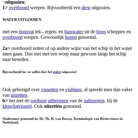
~
uitgooien
:
1>
overboord
werpen. Bijvoorbeeld een
dreg
uitgooien.
WATER UITGOOIEN
met een
hoosvat
lek-, regen- en
buiswater
uit de
hoos
scheppen en
overboord
werpen. Gewoonlijk
hozen
genoemd.
2a>
overboord zetten of op andere wijze van het schip in het water
laten gaan. Dus niet met een worp maar gewoon langs het schip
naar beneden.
Bijvoorbeeld in:
we zullen hier het
anker
uitgooien!
Ook gebezigd over
visnetten
en
vislijnen
, al spreekt men dan vaker
van
uitzetten
.
b>
het met de
roeiboot
uitbrengen
van de
zalmzegen
, bij de
klepvlotvisserij
. Ook
uitzetten
genoemd.
Ondermeer genoemd in: Dr. Th. H. van Doorn, Terminologie van Riviervissers in
Nederland.