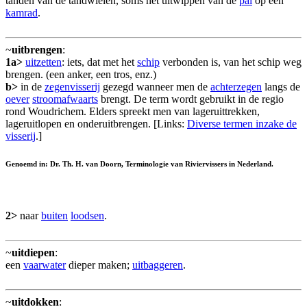
tanden van de tandwielen, soms het uitwippen van de
pal
op een
kamrad
.
~
uitbrengen
:
1a>
uitzetten
: iets, dat met het
schip
verbonden is, van het schip weg
brengen. (een anker, een tros, enz.)
b>
in de
zegenvisserij
gezegd wanneer men de
achterzegen
langs de
oever
stroomafwaarts
brengt. De term wordt gebruikt in de regio
rond Woudrichem. Elders spreekt men van lageruittrekken,
lageruitlopen en onderuitbrengen. [Links:
Diverse termen inzake de
visserij
.]
Genoemd in: Dr. Th. H. van Doorn, Terminologie van Riviervissers in Nederland.
2>
naar
buiten
loodsen
.
~
uitdiepen
:
een
vaarwater
dieper maken;
uitbaggeren
.
~
uitdokken
: