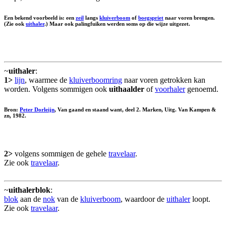
Een bekend voorbeeld is: een
zeil
langs
kluiverboom
of
boegspriet
naar voren brengen.
(Zie ook
uithaler
.) Maar ook palingfuiken werden soms op die wijze uitgezet.
~
uithaler
:
1>
lijn
, waarmee de
kluiverboomring
naar voren getrokken kan
worden. Volgens sommigen ook
uithaalder
of
voorhaler
genoemd.
Bron:
Peter Dorleijn
, Van gaand en staand want, deel 2. Marken, Uitg. Van Kampen &
zn, 1982.
2>
volgens sommigen de gehele
travelaar
.
Zie ook
travelaar
.
~
uithalerblok
:
blok
aan de
nok
van de
kluiverboom
, waardoor de
uithaler
loopt.
Zie ook
travelaar
.