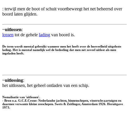
: terwijl men de boot of schuit voortbeweegt het net beheersd over
boord laten glijden.
~
uitlossen
:
lossen
tot de gehele
lading
van boord is.
De term wordt meestal gebruikt wanneer men het heeft over de hoeveelheid uitgeloste
lading. Het is meestal namelijk wel de bedoeling dat men net zoveel uitlost als men
ingeladen heeft.
~
uitlossing
:
het uitlossen, het geheel ontladen van een schip.
Nomalisatie van 'uitlossen'.
- Bron o.a. G.C.E.Crone: Nederlandse jachten, binnenschepen, visserschvaartuigen en
daarmee verwante kleine zeeschepen. Swets & Zeitlinger, Amsterdam 1926. Heruitgave
1973.