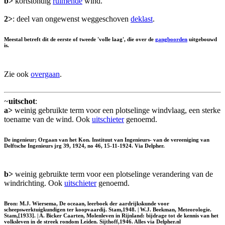
b>
kortstondig
ruimende
wind.
2>
: deel van ongewenst weggeschoven
deklast
.
Meestal betreft dit de eerste of tweede 'volle laag', die over de
gangboorden
uitgebouwd
is.
Zie ook
overgaan
.
~
uitschot
:
a>
weinig gebruikte term voor een plotselinge windvlaag, een sterke
toename van de wind. Ook
uitschieter
genoemd.
De ingenieur; Orgaan van het Kon. Instituut van Ingenieurs- van de vereeniging van
Delftsche Ingenieurs jrg 39, 1924, no 46, 15-11-1924. Via Delpher.
b>
weinig gebruikte term voor een plotselinge verandering van de
windrichting. Ook
uitschieter
genoemd.
Bron: M.J. Wiersema, De oceaan, leerboek der aardrijkskunde voor
scheepswerktuigkundigen ter koopvaardij. Stam,1948. | W.J. Beekman, Meteorologie.
Stam,[1933]. | A. Bicker Caarten, Molenleven in Rijnland: bijdrage tot de kennis van het
volksleven in de streek rondom Leiden. Sijthoff,1946. Alles via Delpher.nl