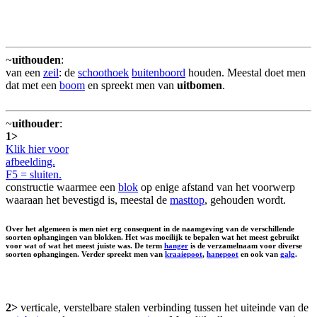
~
uithouden
:
van een
zeil
: de
schoothoek
buitenboord
houden. Meestal doet men
dat met een
boom
en spreekt men van
uitbomen
.
~
uithouder
:
1>
Klik hier voor
afbeelding.
F5 = sluiten.
constructie waarmee een
blok
op enige afstand van het voorwerp
waaraan het bevestigd is, meestal de
masttop
, gehouden wordt.
Over het algemeen is men niet erg consequent in de naamgeving van de verschillende
soorten ophangingen van blokken. Het was moeilijk te bepalen wat het meest gebruikt
voor wat of wat het meest juiste was. De term
hanger
is de verzamelnaam voor diverse
soorten ophangingen. Verder spreekt men van
kraaiepoot
,
hanepoot
en ook van
galg
.
2>
verticale, verstelbare stalen verbinding tussen het uiteinde van de