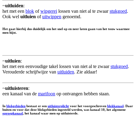
~
uitluiden
:
het met een
blok
of
wipgerei
lossen van niet al te zwaar
stukgoed
.
Ook wel
uitluien
of
uitwippen
genoemd.
Het gaat hierbij dus duidelijk om het snel op en neer laten gaan van het touw waarmee
men hijst.
~
uitluien
:
het met een eenvoudige takel lossen van niet al te zwaar
stukgoed
.
Verouderde schrijfwijze van
uitluiden
. Zie aldaar!
~
uitluisteren
:
een kanaal van de
marifoon
op ontvangen hebben staan.
In
blokgebieden
bestaat er een
uitluisterplicht
voor het voorgeschreven
blokkanaal
. Daar
buiten en voor dat deze blokgebieden ingesteld werden, was kanaal 10, het algemene
oproepkanaal
, het kanaal waar men op uitluisterde.