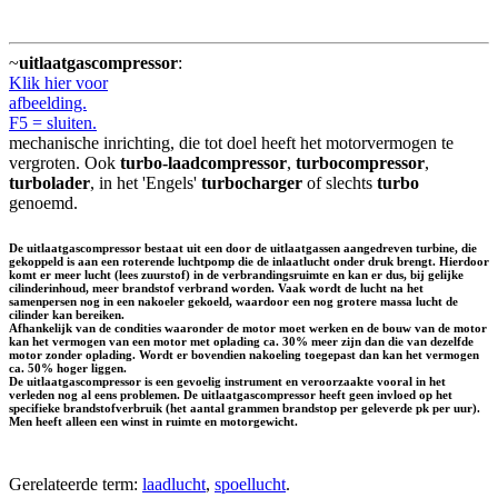
~
uitlaatgascompressor
:
Klik hier voor
afbeelding.
F5 = sluiten.
mechanische inrichting, die tot doel heeft het motorvermogen te
vergroten. Ook
turbo-laadcompressor
,
turbocompressor
,
turbolader
, in het 'Engels'
turbocharger
of slechts
turbo
genoemd.
De uitlaatgascompressor bestaat uit een door de uitlaatgassen aangedreven turbine, die
gekoppeld is aan een roterende luchtpomp die de inlaatlucht onder druk brengt. Hierdoor
komt er meer lucht (lees zuurstof) in de verbrandingsruimte en kan er dus, bij gelijke
cilinderinhoud, meer brandstof verbrand worden. Vaak wordt de lucht na het
samenpersen nog in een nakoeler gekoeld, waardoor een nog grotere massa lucht de
cilinder kan bereiken.
Afhankelijk van de condities waaronder de motor moet werken en de bouw van de motor
kan het vermogen van een motor met oplading ca. 30% meer zijn dan die van dezelfde
motor zonder oplading. Wordt er bovendien nakoeling toegepast dan kan het vermogen
ca. 50% hoger liggen.
De uitlaatgascompressor is een gevoelig instrument en veroorzaakte vooral in het
verleden nog al eens problemen. De uitlaatgascompressor heeft geen invloed op het
specifieke brandstofverbruik (het aantal grammen brandstop per geleverde pk per uur).
Men heeft alleen een winst in ruimte en motorgewicht.
Gerelateerde term:
laadlucht
,
spoellucht
.