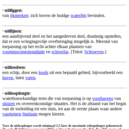
~
uitliggen
:
van
ijkmerken
: zich boven de huidge
waterlijn
bevinden.
~
uitlijnen
:
een aandrijvend deel en het aangedreven deel, dusdanig opstellen,
dat er een wringingsvrije overbrenging mogelijk is. Meestal van
toepassing op het recht achter elkaar plaatsen van
voortstuwingsinstallatie
en
schroefas
. [Tekst:
Schroeven
.]
~
uitloodsen
:
een schip, door een
loods
uit een bepaald gebied, bijvoorbeeld een
haven
, laten
varen
.
~
uitlooplengte
:
waterbouwkundige term die van toepassing is op
voorhavens
van
sluizen
en overeenkomstige situaties. Het is de afstand van het begin
van de toeleiding tot een sluis, tot aan de eerste plaats waar andere
vaartuigen
ligplaats
mogen kiezen.
Voor de uitlooplengte wordt minimaal 2,5 keer de maximale scheepslengte gehanteerd.