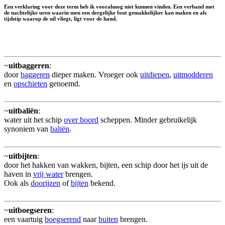
Een verklaring voor deze term heb ik vooralsnog niet kunnen vinden. Een verband met
de nachtelijke uren waarin men een dergelijke fout gemakkelijker kan maken en als
tijdstip waarop de uil vliegt, ligt voor de hand.
~
uitbaggeren
:
door
baggeren
dieper maken. Vroeger ook
uitdiepen
,
uitmodderen
en
opschieten
genoemd.
~
uitbaliën
:
water uit het schip
over boord
scheppen. Minder gebruikelijk
synoniem van
baliën
.
~
uitbijten
:
door het hakken van wakken, bijten, een schip door het ijs uit de
haven in
vrij water
brengen.
Ook als
doorijzen
of
bijten
bekend.
~
uitboegseren
:
een vaartuig
boegserend
naar
buiten
brengen.