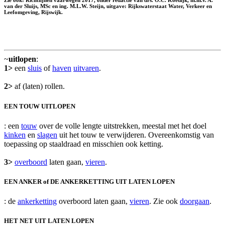
Zie ook: Richtlijnen vaarwegen 2017, onder redactie van drs. O.C. Koedijk, m.m.v. A.
van der Sluijs, MSc en ing. M.L.W. Steijn, uitgave: Rijkswaterstaat Water, Verkeer en
Leefomgeving, Rijswijk.
~
uitlopen
:
1>
een
sluis
of
haven
uitvaren
.
2>
af (laten) rollen.
EEN TOUW UITLOPEN
: een
touw
over de volle lengte uitstrekken, meestal met het doel
kinken
en
slagen
uit het touw te verwijderen. Overeenkomstig van
toepassing op staaldraad en misschien ook ketting.
3>
overboord
laten gaan,
vieren
.
EEN ANKER of DE ANKERKETTING UIT LATEN LOPEN
: de
ankerketting
overboord laten gaan,
vieren
. Zie ook
doorgaan
.
HET NET UIT LATEN LOPEN