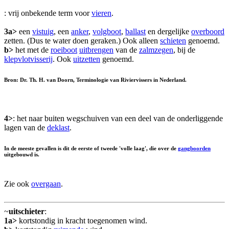
: vrij onbekende term voor
vieren
.
3a>
een
vistuig
, een
anker
,
volgboot
,
ballast
en dergelijke
overboord
zetten. (Dus te water doen geraken.) Ook alleen
schieten
genoemd.
b>
het met de
roeiboot
uitbrengen
van de
zalmzegen
, bij de
klepvlotvisserij
. Ook
uitzetten
genoemd.
Bron: Dr. Th. H. van Doorn, Terminologie van Riviervissers in Nederland.
4>
: het naar buiten wegschuiven van een deel van de onderliggende
lagen van de
deklast
.
In de meeste gevallen is dit de eerste of tweede 'volle laag', die over de
gangboorden
uitgebouwd is.
Zie ook
overgaan
.
~
uitschieter
:
1a>
kortstondig in kracht toegenomen wind.