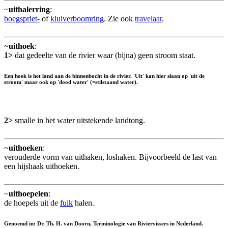
~
uithalerring
:
boegspriet-
of
kluiverboomring
. Zie ook
travelaar
.
~
uithoek
:
1>
dat gedeelte van de rivier waar (bijna) geen stroom staat.
Een hoek is het land aan de binnenbocht in de rivier. 'Uit' kan hier slaan op 'uit de
stroom' maar ook op 'dood water' (=stilstaand water).
2>
smalle in het water uitstekende landtong.
~
uithoeken
:
verouderde vorm van uithaken, loshaken. Bijvoorbeeld de last van
een hijshaak uithoeken.
~
uithoepelen
:
de hoepels uit de
fuik
halen.
Genoemd in: Dr. Th. H. van Doorn, Terminologie van Riviervissers in Nederland.