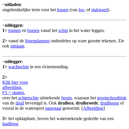
~
uitladen
:
ongebruikelijke term voor het
lossen
(van
los-
of
stukgoed
).
~
uitleggen
:
1>
tonnen
en
boeien
vanaf het
schip
in het water leggen.
2>
vanaf de
lijnenplannen
onderdelen op ware grootte tekenen. Zie
ook
uitslaan
.
~
uitlegger
:
1>
wachtschip
in een riviermonding.
2>
Klik hier voor
afbeelding.
F5 = sluiten.
over het
achterschip
uitstekende
boom
, waaraan het
grootschootblok
van de
druil
bevestigd is. Ook
druilsra
,
druilsroede
,
druilboom
of
vooral in de watersport
papegaai
genoemd. [
Afbeelding
]
3>
het opklapbare, boven het waterstekende gedeelte van een
laadbrug
.