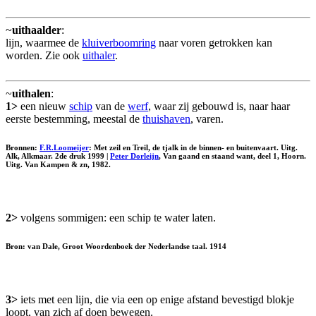
~
uithaalder
:
lijn, waarmee de
kluiverboomring
naar voren getrokken kan
worden. Zie ook
uithaler
.
~
uithalen
:
1>
een nieuw
schip
van de
werf
, waar zij gebouwd is, naar haar
eerste bestemming, meestal de
thuishaven
, varen.
Bronnen:
F.R.Loomeijer
: Met zeil en Treil, de tjalk in de binnen- en buitenvaart. Uitg.
Alk, Alkmaar. 2de druk 1999 |
Peter Dorleijn
, Van gaand en staand want, deel 1, Hoorn.
Uitg. Van Kampen & zn, 1982.
2>
volgens sommigen: een schip te water laten.
Bron: van Dale, Groot Woordenboek der Nederlandse taal. 1914
3>
iets met een lijn, die via een op enige afstand bevestigd blokje
loopt, van zich af doen bewegen.