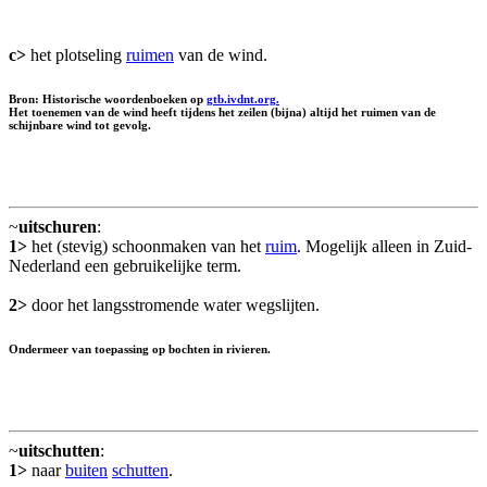
c>
het plotseling
ruimen
van de wind.
Bron: Historische woordenboeken op
gtb.ivdnt.org.
Het toenemen van de wind heeft tijdens het zeilen (bijna) altijd het ruimen van de
schijnbare wind tot gevolg.
~
uitschuren
:
1>
het (stevig) schoonmaken van het
ruim
. Mogelijk alleen in Zuid-
Nederland een gebruikelijke term.
2>
door het langsstromende water wegslijten.
Ondermeer van toepassing op bochten in rivieren.
~
uitschutten
:
1>
naar
buiten
schutten
.