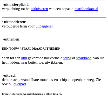
~
uitluisterplicht
:
verplichting tot het
uitluisteren
van een bepaald
marifoonkanaal
.
~
uitmodderen
:
verouderde term voor
uitbaggeren
.
~
uitnemen
:
EEN TOUW / STAALDRAAD UITNEMEN
: een tot een
kuil
gevormde hoeveelheid
touw
of
staaldraad
, van uit
het midden, naar buiten toe, afwikkelen.
~
uitpad
:
de kortste bewandelbare route tussen schip en openbare weg. Zie
ook bij
overpad
.
Bron: Historische woordenboeken op gtb.ivdnt.org.