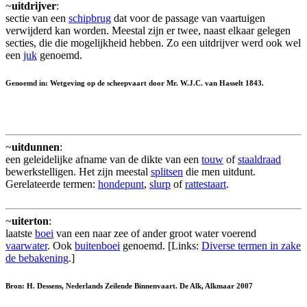
~
uitdrijver
:
sectie van een
schipbrug
dat voor de passage van vaartuigen
verwijderd kan worden. Meestal zijn er twee, naast elkaar gelegen
secties, die die mogelijkheid hebben. Zo een uitdrijver werd ook wel
een
juk
genoemd.
Genoemd in: Wetgeving op de scheepvaart door Mr. W.J.C. van Hasselt 1843.
~
uitdunnen
:
een geleidelijke afname van de dikte van een
touw
of
staaldraad
bewerkstelligen. Het zijn meestal
splitsen
die men uitdunt.
Gerelateerde termen:
hondepunt
,
slurp
of
rattestaart
.
~
uiterton
:
laatste
boei
van een naar zee of ander groot water voerend
vaarwater
. Ook
buitenboei
genoemd. [Links:
Diverse termen in zake
de bebakening
.]
Bron: H. Dessens, Nederlands Zeilende Binnenvaart. De Alk, Alkmaar 2007