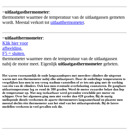
~
uitlaatgasthermometer
:
thermometer waarmee de temperatuur van de uitlaatgassen gemeten
wordt. Meestal verkort tot
uitlaatthermometer
.
~
uitlaatthermometer
:
Klik hier voor
afbeelding.
F5 = sluiten.
thermometer waarmee men de temperatuur van de uitlaatgassen
nabij de motor meet. Eigenlijk
uitlaatgasthermometer
geheten.
Het waren voornamelijk de oude langzaamlopers met meerdere cilinders die uitgerust
waren met een thermometer nabij elke uitlaatpoort. Door de onderlinge temperaturen te
vergelijken kon men in een vroeg stadium vaststellen of er iets mis ging met de werking
van één van de cilinders. Ook kon men eventuele overbelasting constateren. De gangbare
uitlaattemperatuur lag zo rond de 380 graden. Werd de motor zwaarder belast dan liep
de temperatuur op. Wat nog toelaatbaar werd gevonden verschilde per motor en
schipper. Over het algemeen ging men niet verder dan 420 graden. Bij de matig
snellopende diesels verdwenen de aparte thermometers langzamerhand en plaatste men
meestal slechts één thermometer aan het eind van het uitlaatspruitstuk. Bij de latere
modellen verdween in veel gevallen ook die.