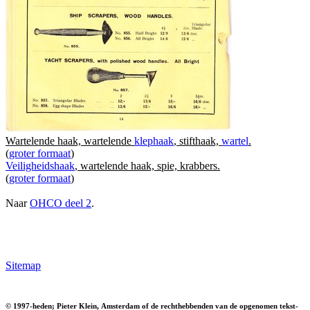
Wartelende haak, wartelende
klephaak
, stifthaak,
wartel
.
(
groter formaat
)
Veiligheidshaak
, wartelende haak, spie, krabbers.
(
groter formaat
)
Naar
OHCO deel 2
.
Sitemap
© 1997-heden; Pieter Klein, Amsterdam of de rechthebbenden van de opgenomen tekst-