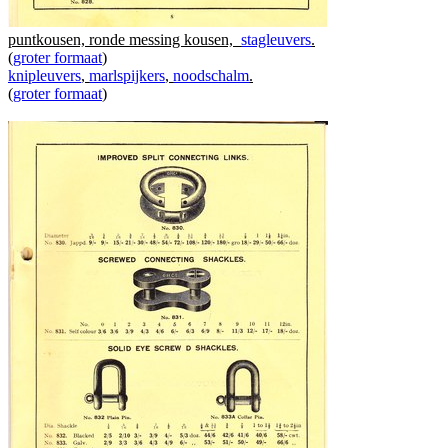
puntkousen, ronde messing kousen,
stagleuvers
.
(
groter formaat
)
knipleuvers
,
marlspijkers
,
noodschalm
.
(
groter formaat
)