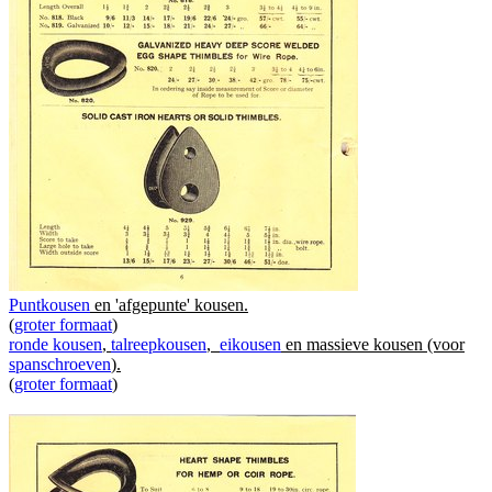
Puntkousen
en 'afgepunte' kousen.
(
groter formaat
)
ronde kousen
,
talreepkousen
,
eikousen
en massieve kousen (voor
spanschroeven
).
(
groter formaat
)