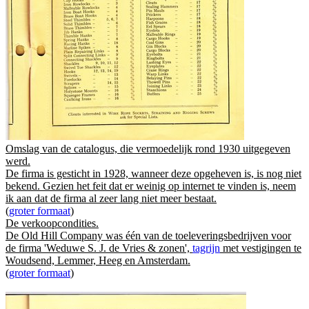
Omslag van de catalogus, die vermoedelijk rond 1930 uitgegeven
werd.
De firma is gesticht in 1928, wanneer deze opgeheven is, is nog niet
bekend. Gezien het feit dat er weinig op internet te vinden is, neem
ik aan dat de firma al zeer lang niet meer bestaat.
(
groter formaat
)
De verkoopcondities.
De Old Hill Company was één van de toeleveringsbedrijven voor
de firma 'Weduwe S. J. de Vries & zonen',
tagrijn
met vestigingen te
Woudsend, Lemmer, Heeg en Amsterdam.
(
groter formaat
)