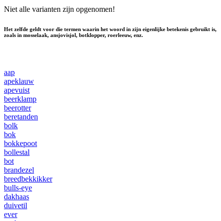
Niet alle varianten zijn opgenomen!
Het zelfde geldt voor die termen waarin het woord in zijn eigenlijke betekenis gebruikt is,
zoals in mosselaak, ansjovisjol, botklopper, roerleeuw, enz.
aap
apeklauw
apevuist
beerklamp
beerotter
beretanden
bolk
bok
bokkepoot
bollestal
bot
brandezel
breedbekkikker
bulls-eye
dakhaas
duivetil
ever