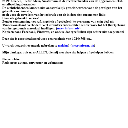
© 1997-heden; Pieter Klein, Amsterdam of de rechthebbenden van de opgenomen tekst-
en afbeeldingsbestanden
De rechthebbenden kunnen niet aansprakelijk gesteld worden voor de gevolgen van het
gebruik van deze site,
noch voor de gevolgen van het gebruik van de in deze site opgenomen links!
Deze site gebruikt cookies!
Zonder toestemming vooraf, is gehele of gedeeltelijke overname van enig deel uit
'Binnenvaarttaal' verboden! Veel inzenders zullen echter een verzoek tot het (her)gebruik
van het getoonde materiaal inwilligen. (
meer informatie
)
Kopieën naar Facebook, Pinterest, en andere doorgeefluiken zijn echter niet toegestaan!
Deze site is geoptimaliseerd voor een resolutie van 1024x768 px.,
U wordt verzocht eventuele gebreken te
melden
!
(
meer informatie
)
Mijn dank gaat uit naar ALLEN, die mij met deze site helpen of geholpen hebben.
Pieter Klein:
Redacteur, auteur, ontwerper en webmaster.