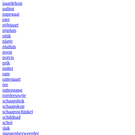
paardekop
paling
papegaai
pier
pijlstaart
pijpluis
pink
platje
platluis
poon
potvis
prik
putter
ram
rattestaart
ree
rattengang
roerleeuwtje
schaapshok
schaapskop
schaapsschinkel
schildpad
schol
slak
slangenbezweerder