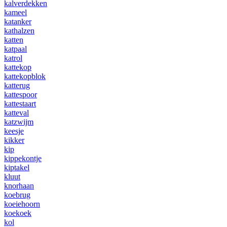
kalverdekken
kameel
katanker
kathalzen
katten
katpaal
katrol
kattekop
kattekopblok
katterug
kattespoor
kattestaart
katteval
katzwijm
keesje
kikker
kip
kippekontje
kiptakel
kluut
knorhaan
koebrug
koeiehoorn
koekoek
kol