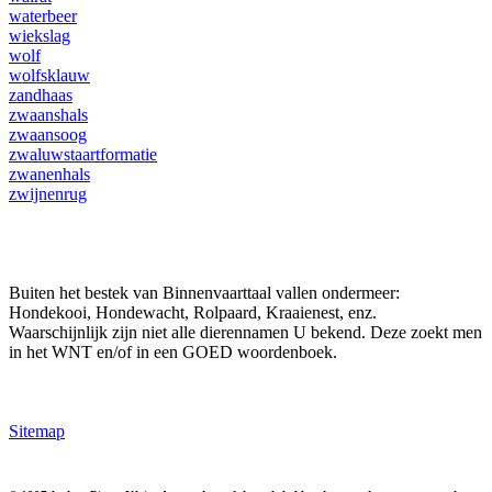
waterbeer
wiekslag
wolf
wolfsklauw
zandhaas
zwaanshals
zwaansoog
zwaluwstaartformatie
zwanenhals
zwijnenrug
Buiten het bestek van Binnenvaarttaal vallen ondermeer:
Hondekooi, Hondewacht, Rolpaard, Kraaienest, enz.
Waarschijnlijk zijn niet alle dierennamen U bekend. Deze zoekt men
in het WNT en/of in een GOED woordenboek.
Sitemap