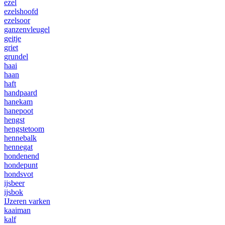
ezel
ezelshoofd
ezelsoor
ganzenvleugel
geitje
griet
grundel
haai
haan
haft
handpaard
hanekam
hanepoot
hengst
hengstetoom
hennebalk
hennegat
hondenend
hondepunt
hondsvot
ijsbeer
ijsbok
IJzeren varken
kaaiman
kalf