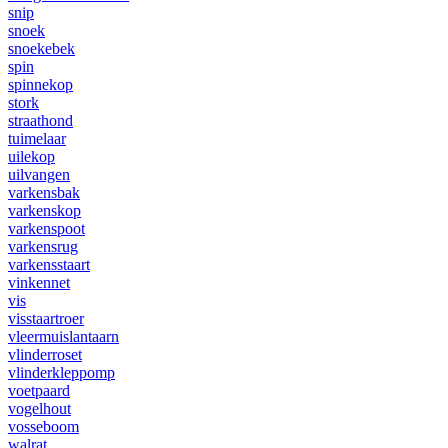
snip
snoek
snoekebek
spin
spinnekop
stork
straathond
tuimelaar
uilekop
uilvangen
varkensbak
varkenskop
varkenspoot
varkensrug
varkensstaart
vinkennet
vis
visstaartroer
vleermuislantaarn
vlinderroset
vlinderkleppomp
voetpaard
vogelhout
vosseboom
walrat