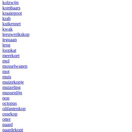
kolzwijn
kombaars
kraaiepoot
krab
kuikennet
kwak
leeuwerikskop
leguaan
leng
loopkat
meerkoet
mol
mosselwagen
mot
muis
muizekopje
muizeling
mussenlijn
non
octopus
olifantenkop
ossekop
otter
paard
paardekont