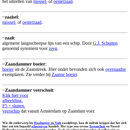
het uitzetten van
mossel-
of
oesterzaad
.
~
zaaisel
:
mossel-
of
oesterzaad
.
~
zaalt
:
algemene langsscheepse lijn van een schip. Door
G.J. Schutten
genoemd synoniem voor
zeeg
.
~
Zaandammer boeier
:
boeier
uit de Zaanstreek. Hier onder bevonden zich ook
overnaadse
exemplaren. Zie verder bij
Zaanse boeier
.
~
Zaandammer veerschuit
:
Klik hier voor
afbeelding.
F5 = sluiten.
veerschip
dat vanuit Amsterdam op Zaandam voer.
Wie dit onderwerp bij
Haalmeijer en Vuik
raadpleegt, kan de indruk krijgen dat het zich
hier om één bepaald
scheepstype
handelt. Het type zou tevens
Torenschuit
en
Noord-
Hollandse veerschuit
genoemd worden. Zoals zij echter in hun tekst al stellen zijn er