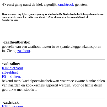
4>
eerst gang naast de kiel; eigenlijk
zandstrook
geheten.
Deze verwarring lijkt zijn oorsprong te vinden in De Nederlandsche Scheeps-bouw-konst
open gestelt, door Cornelis van Yk uit 1696; aldaar geschreven als Sand of
Saadstrooken.
~
zaathoutbordje
:
gedeelte van een zaathout tussen twee spanten/leggers/kattesporen
in. Zie bij
zaathout
.
~
zebraline
:
Klik hier voor
afbeelding.
F5 = sluiten.
bekend merk kachelpoets/kachelzwart waarmee zwarte blanke delen
van haarden en kookkachels gepoetst werden. Voor de lichte delen
gebruikte men stoofwit.
~
zadeldak
:
Klik hier voor