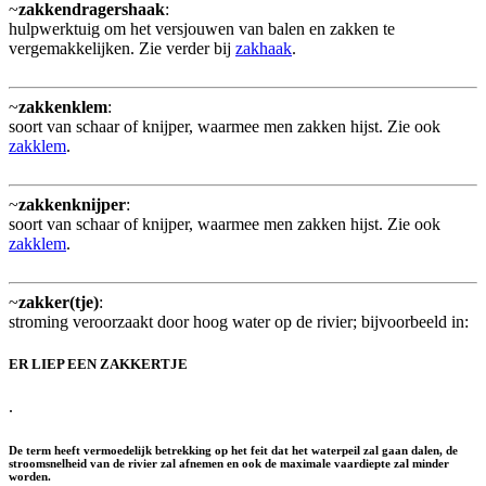
~
zakkendragershaak
:
hulpwerktuig om het versjouwen van balen en zakken te
vergemakkelijken. Zie verder bij
zakhaak
.
~
zakkenklem
:
soort van schaar of knijper, waarmee men zakken hijst. Zie ook
zakklem
.
~
zakkenknijper
:
soort van schaar of knijper, waarmee men zakken hijst. Zie ook
zakklem
.
~
zakker(tje)
:
stroming veroorzaakt door hoog water op de rivier; bijvoorbeeld in:
ER LIEP EEN ZAKKERTJE
.
De term heeft vermoedelijk betrekking op het feit dat het waterpeil zal gaan dalen, de
stroomsnelheid van de rivier zal afnemen en ook de maximale vaardiepte zal minder
worden.