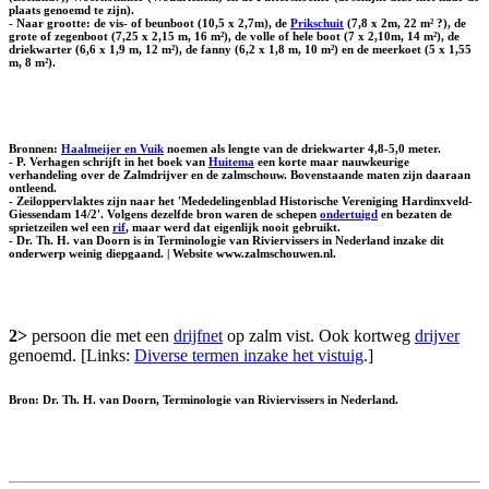
plaats genoemd te zijn).
- Naar grootte: de
vis-
of
beunboot
(10,5 x 2,7m), de
Prikschuit
(7,8 x 2m, 22 m² ?), de
grote
of
zegenboot
(7,25 x 2,15 m, 16 m²), de
volle
of
hele boot
(7 x 2,10m, 14 m²), de
driekwarter
(6,6 x 1,9 m, 12 m²), de
fanny
(6,2 x 1,8 m, 10 m²) en de
meerkoet
(5 x 1,55
m, 8 m²).
Bronnen:
Haalmeijer en Vuik
noemen als lengte van de driekwarter 4,8-5,0 meter.
- P. Verhagen schrijft in het boek van
Huitema
een korte maar nauwkeurige
verhandeling over de Zalmdrijver en de zalmschouw. Bovenstaande maten zijn daaraan
ontleend.
- Zeiloppervlaktes zijn naar het 'Mededelingenblad Historische Vereniging Hardinxveld-
Giessendam 14/2'. Volgens dezelfde bron waren de schepen
ondertuigd
en bezaten de
sprietzeilen wel een
rif
, maar werd dat eigenlijk nooit gebruikt.
- Dr. Th. H. van Doorn is in Terminologie van Riviervissers in Nederland inzake dit
onderwerp weinig diepgaand. | Website www.zalmschouwen.nl.
2>
persoon die met een
drijfnet
op zalm vist. Ook kortweg
drijver
genoemd. [Links:
Diverse termen inzake het vistuig
.]
Bron: Dr. Th. H. van Doorn, Terminologie van Riviervissers in Nederland.