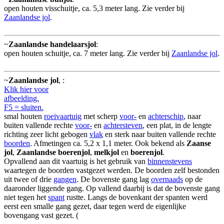
open houten visschuitje, ca. 5,3 meter lang. Zie verder bij
Zaanlandse jol
.
~
Zaanlandse handelaarsjol
:
open houten schuitje, ca. 7 meter lang. Zie verder bij
Zaanlandse jol
.
~
Zaanlandse jol
,
:
Klik hier voor
afbeelding.
F5 = sluiten.
smal houten
roeivaartuig
met scherp
voor-
en
achterschip
, naar
buiten vallende rechte
voor-
en
achtersteven
, een plat, in de lengte
richting zeer licht gebogen
vlak
en sterk naar buiten vallende rechte
boorden
. Afmetingen ca. 5,2 x 1,1 meter. Ook bekend als
Zaanse
jol
,
Zaanlandse boerenjol
,
melkjol
en
boerenjol
.
Opvallend aan dit vaartuig is het gebruik van
binnenstevens
waartegen de boorden vastgezet werden. De boorden zelf bestonden
uit twee of drie
gangen
. De bovenste gang lag
overnaads
op de
daaronder liggende gang. Op vallend daarbij is dat de bovenste gang
niet tegen het
spant
rustte. Langs de bovenkant der spanten werd
eerst een smalle gang gezet, daar tegen werd de eigenlijke
bovengang vast gezet. (