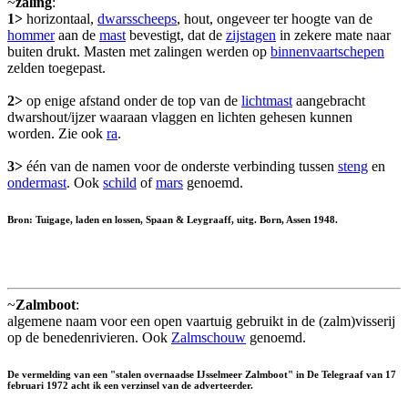
~
zaling
:
1>
horizontaal,
dwarsscheeps
, hout, ongeveer ter hoogte van de
hommer
aan de
mast
bevestigt, dat de
zijstagen
in zekere mate naar
buiten drukt. Masten met zalingen werden op
binnenvaartschepen
zelden toegepast.
2>
op enige afstand onder de top van de
lichtmast
aangebracht
dwarshout/ijzer waaraan vlaggen en lichten gehesen kunnen
worden. Zie ook
ra
.
3>
één van de namen voor de onderste verbinding tussen
steng
en
ondermast
. Ook
schild
of
mars
genoemd.
Bron: Tuigage, laden en lossen, Spaan & Leygraaff, uitg. Born, Assen 1948.
~
Zalmboot
:
algemene naam voor een open vaartuig gebruikt in de (zalm)visserij
op de benedenrivieren. Ook
Zalmschouw
genoemd.
De vermelding van een "stalen overnaadse IJsselmeer Zalmboot" in De Telegraaf van 17
februari 1972 acht ik een verzinsel van de adverteerder.