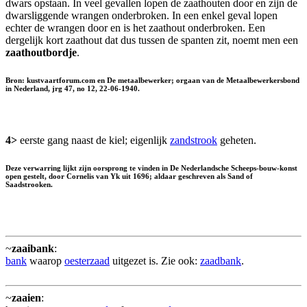
dwars opstaan. In veel gevallen lopen de zaathouten door en zijn de
dwarsliggende wrangen onderbroken. In een enkel geval lopen
echter de wrangen door en is het zaathout onderbroken. Een
dergelijk kort zaathout dat dus tussen de spanten zit, noemt men een
zaathoutbordje
.
Bron: kustvaartforum.com en De metaalbewerker; orgaan van de Metaalbewerkersbond
in Nederland, jrg 47, no 12, 22-06-1940.
4>
eerste gang naast de kiel; eigenlijk
zandstrook
geheten.
Deze verwarring lijkt zijn oorsprong te vinden in De Nederlandsche Scheeps-bouw-konst
open gestelt, door Cornelis van Yk uit 1696; aldaar geschreven als Sand of
Saadstrooken.
~
zaaibank
:
bank
waarop
oesterzaad
uitgezet is. Zie ook:
zaadbank
.
~
zaaien
: