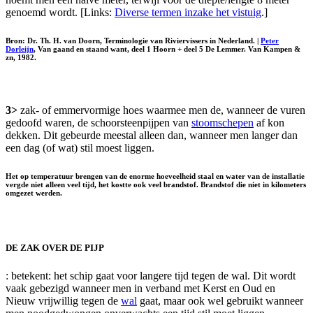
genoemd wordt. [Links:
Diverse termen inzake het vistuig
.]
Bron: Dr. Th. H. van Doorn, Terminologie van Riviervissers in Nederland. |
Peter
Dorleijn
, Van gaand en staand want, deel 1 Hoorn + deel 5 De Lemmer. Van Kampen &
zn, 1982.
3>
zak- of emmervormige hoes waarmee men de, wanneer de vuren
gedoofd waren, de schoorsteenpijpen van
stoomschepen
af kon
dekken. Dit gebeurde meestal alleen dan, wanneer men langer dan
een dag (of wat) stil moest liggen.
Het op temperatuur brengen van de enorme hoeveelheid staal en water van de installatie
vergde niet alleen veel tijd, het kostte ook veel brandstof. Brandstof die niet in kilometers
omgezet werden.
DE ZAK OVER DE PIJP
: betekent: het schip gaat voor langere tijd tegen de wal. Dit wordt
vaak gebezigd wanneer men in verband met Kerst en Oud en
Nieuw vrijwillig tegen de
wal
gaat, maar ook wel gebruikt wanneer