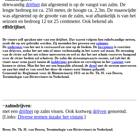
driewandig
drijfnet
dat afgestemd is op de vangst van zalm. De
lengte bedroeg tot ca. 250 meter, de hoogte ca. 2,3m. De maaswijdte
was afgestemd op de grootte van de zalm, wat afhankelijk is van het
seizoen en bedroeg 12 tot 25 centimeter. Ook bekend als
elftdrijfnet
.
De vissers zelf spraken niet van een drijfnet. Dat waren volgens hen enkelwandige netten,
zoals die op zee gebruikt werden. Zij noemden het gewoon een
zalmnet
.
De
onderpees
van het net is verzwaard en rust op de bodem. De
bovenpees
is voorzien
van drijvers, zodat het net min of meer rechtstandig in het water zal staan. De stroming
van de rivier zal het net echter meevoeren en wel zo dat het net schuin voorover hangend
over de rivier bodem zal schuiven. De zalm die stroomopwaarts zwemt, zal (als het de
visser naar wens gaat) tussen de
ladderings
geraken en vervolgens in het
vangnet
vast
komen te zitten. Men liet het net een bepaalde afstand, de
dreef
met de stroom meevoeren
en aan het eind er van werd het door de vissers weer binnen gehaald.
Genoemd in: Reglement voor de Binnenvisserij 1911 en in Dr. Th. H. van Doorn,
Terminologie van Riviervissers in Nederland.
~
zalmdrijven
:
met een
drijfnet
op zalm vissen. Ook kortweg
drijven
genoemd.
[Links:
Diverse termen inzake het vistuig
.]
Bron: Dr. Th. H. van Doorn, Terminologie van Riviervissers in Nederland.