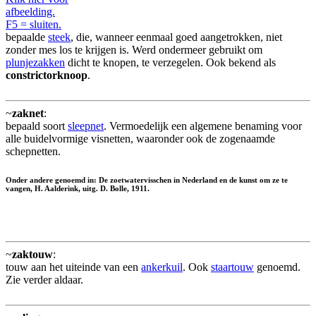
afbeelding.
F5 = sluiten.
bepaalde
steek
, die, wanneer eenmaal goed aangetrokken, niet
zonder mes los te krijgen is. Werd ondermeer gebruikt om
plunjezakken
dicht te knopen, te verzegelen. Ook bekend als
constrictorknoop
.
~
zaknet
:
bepaald soort
sleepnet
. Vermoedelijk een algemene benaming voor
alle buidelvormige visnetten, waaronder ook de zogenaamde
schepnetten.
Onder andere genoemd in: De zoetwatervisschen in Nederland en de kunst om ze te
vangen, H. Aalderink, uitg. D. Bolle, 1911.
~
zaktouw
:
touw aan het uiteinde van een
ankerkuil
. Ook
staartouw
genoemd.
Zie verder aldaar.