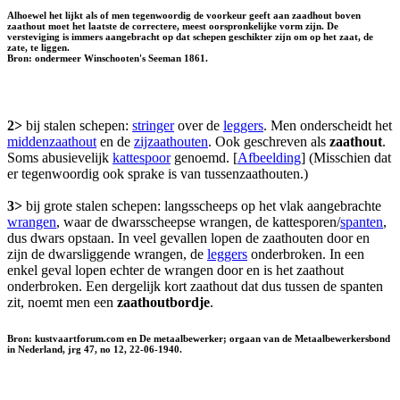
Alhoewel het lijkt als of men tegenwoordig de voorkeur geeft aan zaadhout boven
zaathout moet het laatste de correctere, meest oorspronkelijke vorm zijn. De
versteviging is immers aangebracht op dat schepen geschikter zijn om op het zaat, de
zate, te liggen.
Bron: ondermeer Winschooten's Seeman 1861.
2>
bij stalen schepen:
stringer
over de
leggers
. Men onderscheidt het
middenzaathout
en de
zijzaathouten
. Ook geschreven als
zaathout
.
Soms abusievelijk
kattespoor
genoemd. [
Afbeelding
] (Misschien dat
er tegenwoordig ook sprake is van tussenzaathouten.)
3>
bij grote stalen schepen: langsscheeps op het vlak aangebrachte
wrangen
, waar de dwarsscheepse wrangen, de kattesporen/
spanten
,
dus dwars opstaan. In veel gevallen lopen de zaathouten door en
zijn de dwarsliggende wrangen, de
leggers
onderbroken. In een
enkel geval lopen echter de wrangen door en is het zaathout
onderbroken. Een dergelijk kort zaathout dat dus tussen de spanten
zit, noemt men een
zaathoutbordje
.
Bron: kustvaartforum.com en De metaalbewerker; orgaan van de Metaalbewerkersbond
in Nederland, jrg 47, no 12, 22-06-1940.