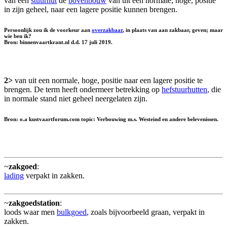
van een
stuurhut
de
bovenbouw
van uit een normale, hoge, positie
in zijn geheel, naar een lagere positie kunnen brengen.
Persoonlijk zou ik de voorkeur aan
overzakbaar
, in plaats van aan zakbaar, geven; maar
wie ben ik?
Bron: binnenvaartkrant.nl d.d. 17 juli 2019.
2>
van uit een normale, hoge, positie naar een lagere positie te
brengen. De term heeft ondermeer betrekking op
hefstuurhutten
, die
in normale stand niet geheel neergelaten zijn.
Bron: o.a kustvaartforum.com topic: Verbouwing m.s. Westeind en andere belevenissen.
~
zakgoed
:
lading
verpakt in zakken.
~
zakgoedstation
:
loods waar men
bulkgoed
, zoals bijvoorbeeld graan, verpakt in
zakken.