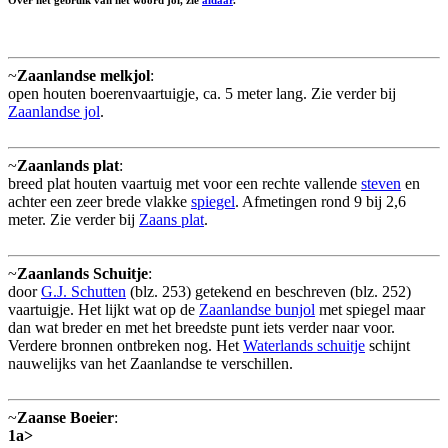
Over het gebruik van het woord jol, zie
aldaar
.
~
Zaanlandse melkjol
:
open houten boerenvaartuigje, ca. 5 meter lang. Zie verder bij
Zaanlandse jol
.
~
Zaanlands plat
:
breed plat houten vaartuig met voor een rechte vallende
steven
en
achter een zeer brede vlakke
spiegel
. Afmetingen rond 9 bij 2,6
meter. Zie verder bij
Zaans plat
.
~
Zaanlands Schuitje
:
door
G.J. Schutten
(blz. 253) getekend en beschreven (blz. 252)
vaartuigje. Het lijkt wat op de
Zaanlandse bunjol
met spiegel maar
dan wat breder en met het breedste punt iets verder naar voor.
Verdere bronnen ontbreken nog. Het
Waterlands schuitje
schijnt
nauwelijks van het Zaanlandse te verschillen.
~
Zaanse Boeier
:
1a>