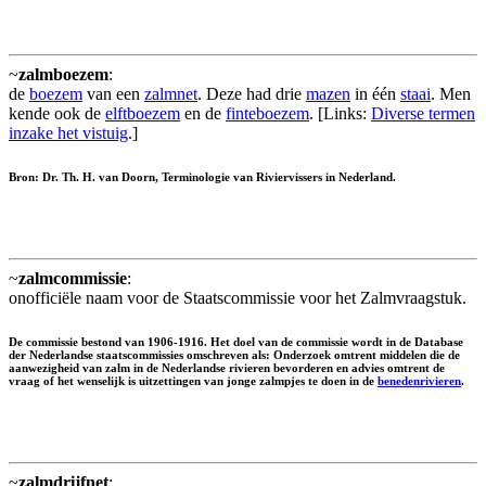
~
zalmboezem
:
de
boezem
van een
zalmnet
. Deze had drie
mazen
in één
staai
. Men
kende ook de
elftboezem
en de
finteboezem
. [Links:
Diverse termen
inzake het vistuig
.]
Bron: Dr. Th. H. van Doorn, Terminologie van Riviervissers in Nederland.
~
zalmcommissie
:
onofficiële naam voor de Staatscommissie voor het Zalmvraagstuk.
De commissie bestond van 1906-1916. Het doel van de commissie wordt in de Database
der Nederlandse staatscommissies omschreven als: Onderzoek omtrent middelen die de
aanwezigheid van zalm in de Nederlandse rivieren bevorderen en advies omtrent de
vraag of het wenselijk is uitzettingen van jonge zalmpjes te doen in de
benedenrivieren
.
~
zalmdrijfnet
: