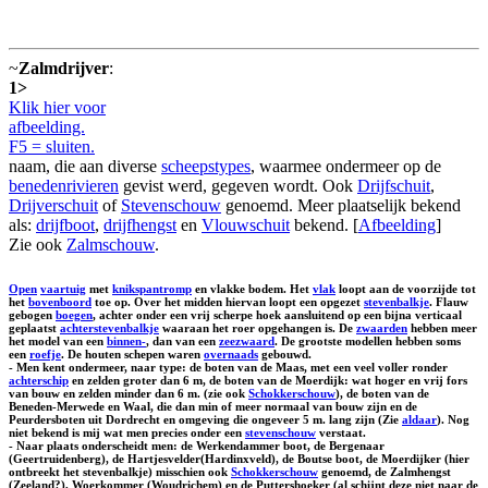
~
Zalmdrijver
:
1>
Klik hier voor
afbeelding.
F5 = sluiten.
naam, die aan diverse
scheepstypes
, waarmee ondermeer op de
benedenrivieren
gevist werd, gegeven wordt. Ook
Drijfschuit
,
Drijverschuit
of
Stevenschouw
genoemd. Meer plaatselijk bekend
als:
drijfboot
,
drijfhengst
en
Vlouwschuit
bekend. [
Afbeelding
]
Zie ook
Zalmschouw
.
Open
vaartuig
met
knikspantromp
en vlakke bodem. Het
vlak
loopt aan de voorzijde tot
het
bovenboord
toe op. Over het midden hiervan loopt een opgezet
stevenbalkje
. Flauw
gebogen
boegen
, achter onder een vrij scherpe hoek aansluitend op een bijna verticaal
geplaatst
achterstevenbalkje
waaraan het roer opgehangen is. De
zwaarden
hebben meer
het model van een
binnen-
, dan van een
zeezwaard
. De grootste modellen hebben soms
een
roefje
. De houten schepen waren
overnaads
gebouwd.
- Men kent ondermeer, naar type: de boten van de Maas, met een veel voller ronder
achterschip
en zelden groter dan 6 m, de boten van de Moerdijk: wat hoger en vrij fors
van bouw en zelden minder dan 6 m. (zie ook
Schokkerschouw
), de boten van de
Beneden-Merwede en Waal, die dan min of meer normaal van bouw zijn en de
Peurdersboten uit Dordrecht en omgeving die ongeveer 5 m. lang zijn (Zie
aldaar
). Nog
niet bekend is mij wat men precies onder een
stevenschouw
verstaat.
- Naar plaats onderscheidt men: de
Werkendammer boot
, de
Bergenaar
(Geertruidenberg), de
Hartjesvelder
(Hardinxveld), de
Boutse boot
, de
Moerdijker
(hier
ontbreekt het stevenbalkje) misschien ook
Schokkerschouw
genoemd, de
Zalmhengst
(Zeeland?),
Woerkommer
(Woudrichem) en de
Puttershoeker
(al schijnt deze niet naar de