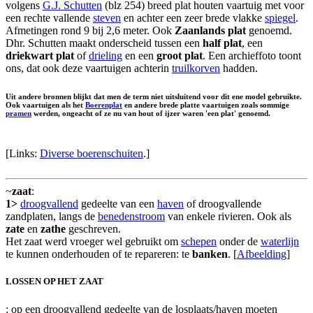
volgens
G.J. Schutten
(blz 254) breed plat houten vaartuig met voor
een rechte vallende
steven
en achter een zeer brede vlakke
spiegel
.
Afmetingen rond 9 bij 2,6 meter. Ook
Zaanlands plat
genoemd.
Dhr. Schutten maakt onderscheid tussen een
half plat
, een
driekwart plat
of
drieling
en een
groot plat
. Een archieffoto toont
ons, dat ook deze vaartuigen achterin
truilkorven
hadden.
Uit andere bronnen blijkt dat men de term niet uitsluitend voor dit ene model gebruikte.
Ook vaartuigen als het
Boerenplat
en andere brede platte vaartuigen zoals sommige
pramen
werden, ongeacht of ze nu van hout of ijzer waren 'een plat' genoemd.
[Links:
Diverse boerenschuiten
.]
~
zaat
:
1>
droogvallend
gedeelte van een
haven
of droogvallende
zandplaten, langs de
benedenstroom
van enkele rivieren. Ook als
zate
en
zathe
geschreven.
Het zaat werd vroeger wel gebruikt om
schepen
onder de
waterlijn
te kunnen onderhouden of te repareren: te
banken
. [
Afbeelding
]
LOSSEN OP HET ZAAT
: op een droogvallend gedeelte van de losplaats/haven moeten