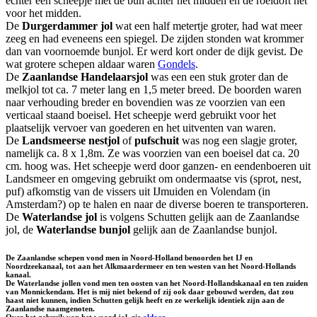
echter een scheepje met de bun achter het midden en de roeidoft net
voor het midden.
De
Durgerdammer jol
wat een half metertje groter, had wat meer
zeeg en had eveneens een spiegel. De zijden stonden wat krommer
dan van voornoemde bunjol. Er werd kort onder de dijk gevist. De
wat grotere schepen aldaar waren
Gondels
.
De
Zaanlandse Handelaarsjol
was een een stuk groter dan de
melkjol tot ca. 7 meter lang en 1,5 meter breed. De boorden waren
naar verhouding breder en bovendien was ze voorzien van een
verticaal staand boeisel. Het scheepje werd gebruikt voor het
plaatselijk vervoer van goederen en het uitventen van waren.
De
Landsmeerse nestjol
of
pufschuit
was nog een slagje groter,
namelijk ca. 8 x 1,8m. Ze was voorzien van een boeisel dat ca. 20
cm. hoog was. Het scheepje werd door ganzen- en eendenboeren uit
Landsmeer en omgeving gebruikt om ondermaatse vis (sprot, nest,
puf) afkomstig van de vissers uit IJmuiden en Volendam (in
Amsterdam?) op te halen en naar de diverse boeren te transporteren.
De
Waterlandse jol
is volgens Schutten gelijk aan de Zaanlandse
jol, de
Waterlandse bunjol
gelijk aan de Zaanlandse bunjol.
De Zaanlandse schepen vond men in Noord-Holland benoorden het IJ en
Noordzeekanaal, tot aan het Alkmaardermeer en ten westen van het Noord-Hollands
kanaal.
De Waterlandse jollen vond men ten oosten van het Noord-Hollandskanaal en ten zuiden
van Monnickendam. Het is mij niet bekend of zij ook daar gebouwd werden, dat zou
haast niet kunnen, indien Schutten gelijk heeft en ze werkelijk identiek zijn aan de
Zaanlandse naamgenoten.