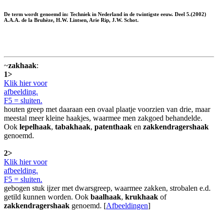
De term wordt genoemd in: Techniek in Nederland in de twintigste eeuw. Deel 5.(2002)
A.A.A. de la Bruhèze, H.W. Lintsen, Arie Rip, J.W. Schot.
~
zakhaak
:
1>
Klik hier voor
afbeelding.
F5 = sluiten.
houten greep met daaraan een ovaal plaatje voorzien van drie, maar
meestal meer kleine haakjes, waarmee men zakgoed behandelde.
Ook
lepelhaak
,
tabakhaak
,
patenthaak
en
zakkendragershaak
genoemd.
2>
Klik hier voor
afbeelding.
F5 = sluiten.
gebogen stuk ijzer met dwarsgreep, waarmee zakken, strobalen e.d.
getild kunnen worden. Ook
baalhaak
,
krukhaak
of
zakkendragershaak
genoemd. [
Afbeeldingen
]