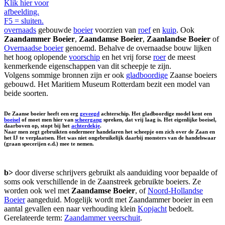
Klik hier voor
afbeelding.
F5 = sluiten.
overnaads
gebouwde
boeier
voorzien van
roef
en
kuip
. Ook
Zaandammer Boeier
,
Zaandamse Boeier
,
Zaanlandse Boeier
of
Overnaadse boeier
genoemd. Behalve de overnaadse bouw lijken
het hoog oplopende
voorschip
en het vrij forse
roer
de meest
kenmerkende eigenschappen van dit scheepje te zijn.
Volgens sommige bronnen zijn er ook
gladboordige
Zaanse boeiers
gebouwd. Het Maritiem Museum Rotterdam bezit een model van
beide soorten.
De Zaanse boeier heeft een erg
geveegd
achterschip. Het gladboordige model kent een
boeisel
of moet men hier van
scheergang
spreken, dat vrij laag is. Het eigenlijke boeisel,
daarboven op, stopt bij het
achterdekje
.
Naar men zegt gebruikten ondermeer handelaren het scheepje om zich over de Zaan en
het IJ te verplaatsen. Het was niet ongebruikelijk daarbij monsters van de handelswaar
(graan specerijen e.d.) mee te nemen.
b>
door diverse schrijvers gebruikt als aanduiding voor bepaalde of
soms ook verschillende in de Zaanstreek gebruikte boeiers. Ze
worden ook wel met
Zaandamse Boeier
, of
Noord-Hollandse
Boeier
aangeduid. Mogelijk wordt met Zaandammer boeier in een
aantal gevallen een naar verhouding klein
Kopjacht
bedoelt.
Gerelateerde term:
Zaandammer veerschuit
.