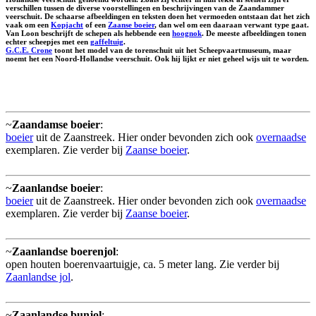
verschillen tussen de diverse voorstellingen en beschrijvingen van de Zaandammer
veerschuit. De schaarse afbeeldingen en teksten doen het vermoeden ontstaan dat het zich
vaak om een
Kopjacht
of een
Zaanse boeier
, dan wel om een daaraan verwant type gaat.
Van Loon beschrijft de schepen als hebbende een
hoognok
. De meeste afbeeldingen tonen
echter scheepjes met een
gaffeltuig
.
G.C.E. Crone
toont het model van de torenschuit uit het Scheepvaartmuseum, maar
noemt het een Noord-Hollandse veerschuit. Ook hij lijkt er niet geheel wijs uit te worden.
~
Zaandamse boeier
:
boeier
uit de Zaanstreek. Hier onder bevonden zich ook
overnaadse
exemplaren. Zie verder bij
Zaanse boeier
.
~
Zaanlandse boeier
:
boeier
uit de Zaanstreek. Hier onder bevonden zich ook
overnaadse
exemplaren. Zie verder bij
Zaanse boeier
.
~
Zaanlandse boerenjol
:
open houten boerenvaartuigje, ca. 5 meter lang. Zie verder bij
Zaanlandse jol
.
~
Zaanlandse bunjol
: