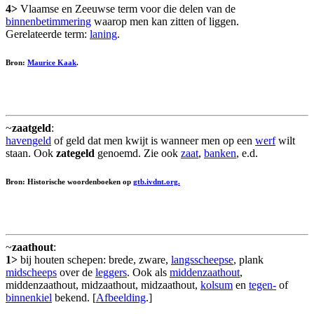
4>
Vlaamse en Zeeuwse term voor die delen van de
binnenbetimmering
waarop men kan zitten of liggen.
Gerelateerde term:
laning
.
Bron:
Maurice Kaak
.
~
zaatgeld
:
havengeld
of geld dat men kwijt is wanneer men op een
werf
wilt
staan. Ook
zategeld
genoemd. Zie ook
zaat
,
banken
, e.d.
Bron: Historische woordenboeken op
gtb.ivdnt.org.
~
zaathout
:
1>
bij houten schepen: brede, zware,
langsscheepse
, plank
midscheeps
over de
leggers
. Ook als
middenzaathout
,
middenzaathout, midzaathout, midzaathout,
kolsum
en
tegen-
of
binnenkiel
bekend. [
Afbeelding
.]