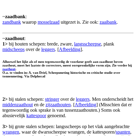
~
zaadbank
:
zandbank
waarop
mosselzaad
uitgezet is. Zie ook:
zaaibank
.
~
zaadhout
:
1>
bij houten schepen: brede, zware,
langsscheepse
, plank
midscheeps
over de
leggers
. [
Afbeelding
].
Alhoewel het lijkt als of men tegenwoordig de voorkeur geeft aan zaadhout boven
zaathout
, moet het laatste de correctere, meest oorspronkelijke vorm zijn. Zie verder bij
zaathout
.
O.a. te vinden in: A. van Driel, Scheepsmeting historische en critische studie over
tonnenmeting. Via Delpher.nl
2>
bij stalen schepen:
stringer
over de
leggers
. Men onderscheidt het
middenzaathout
en de
zijzaathouten
. [
Afbeelding
] (Misschien dat er
tegenwoordig ook sprake is van tussenzaathouten.) Soms ook
abusievelijk
kattespoor
genoemd.
3>
bij grote stalen schepen: langsscheeps op het vlak aangebrachte
wrangen
, waar de dwarsscheepse wrangen, de kattesporen/
spanten
,