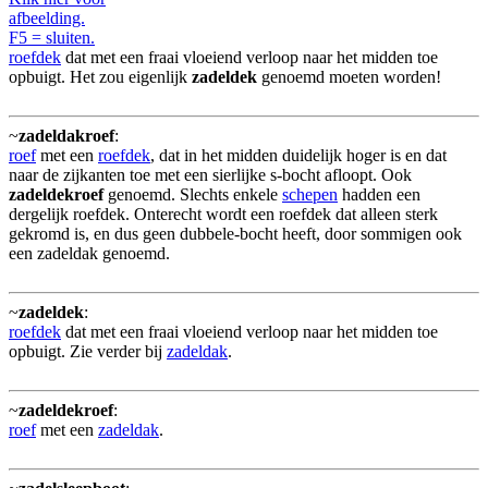
afbeelding.
F5 = sluiten.
roefdek
dat met een fraai vloeiend verloop naar het midden toe
opbuigt. Het zou eigenlijk
zadeldek
genoemd moeten worden!
~
zadeldakroef
:
roef
met een
roefdek
, dat in het midden duidelijk hoger is en dat
naar de zijkanten toe met een sierlijke s-bocht afloopt. Ook
zadeldekroef
genoemd. Slechts enkele
schepen
hadden een
dergelijk roefdek. Onterecht wordt een roefdek dat alleen sterk
gekromd is, en dus geen dubbele-bocht heeft, door sommigen ook
een zadeldak genoemd.
~
zadeldek
:
roefdek
dat met een fraai vloeiend verloop naar het midden toe
opbuigt. Zie verder bij
zadeldak
.
~
zadeldekroef
:
roef
met een
zadeldak
.