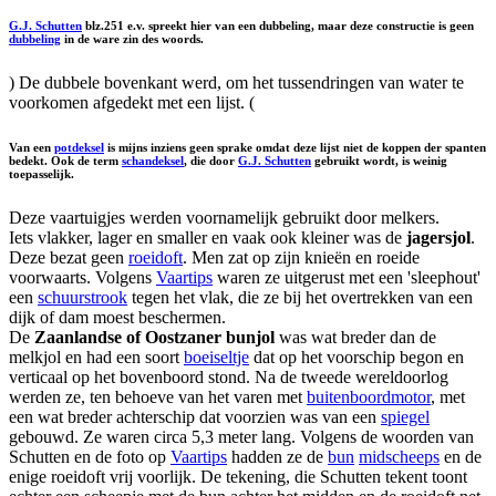
G.J. Schutten
blz.251 e.v. spreekt hier van een dubbeling, maar deze constructie is geen
dubbeling
in de ware zin des woords.
) De dubbele bovenkant werd, om het tussendringen van water te
voorkomen afgedekt met een lijst. (
Van een
potdeksel
is mijns inziens geen sprake omdat deze lijst niet de koppen der spanten
bedekt. Ook de term
schandeksel
, die door
G.J. Schutten
gebruikt wordt, is weinig
toepasselijk.
Deze vaartuigjes werden voornamelijk gebruikt door melkers.
Iets vlakker, lager en smaller en vaak ook kleiner was de
jagersjol
.
Deze bezat geen
roeidoft
. Men zat op zijn knieën en roeide
voorwaarts. Volgens
Vaartips
waren ze uitgerust met een 'sleephout'
een
schuurstrook
tegen het vlak, die ze bij het overtrekken van een
dijk of dam moest beschermen.
De
Zaanlandse of Oostzaner bunjol
was wat breder dan de
melkjol en had een soort
boeiseltje
dat op het voorschip begon en
verticaal op het bovenboord stond. Na de tweede wereldoorlog
werden ze, ten behoeve van het varen met
buitenboordmotor
, met
een wat breder achterschip dat voorzien was van een
spiegel
gebouwd. Ze waren circa 5,3 meter lang. Volgens de woorden van
Schutten en de foto op
Vaartips
hadden ze de
bun
midscheeps
en de
enige roeidoft vrij voorlijk. De tekening, die Schutten tekent toont