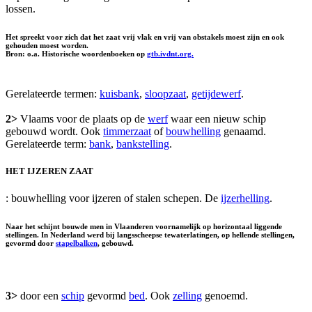
lossen.
Het spreekt voor zich dat het zaat vrij vlak en vrij van obstakels moest zijn en ook
gehouden moest worden.
Bron: o.a. Historische woordenboeken op
gtb.ivdnt.org.
Gerelateerde termen:
kuisbank
,
sloopzaat
,
getijdewerf
.
2>
Vlaams voor de plaats op de
werf
waar een nieuw schip
gebouwd wordt. Ook
timmerzaat
of
bouwhelling
genaamd.
Gerelateerde term:
bank
,
bankstelling
.
HET IJZEREN ZAAT
: bouwhelling voor ijzeren of stalen schepen. De
ijzerhelling
.
Naar het schijnt bouwde men in Vlaanderen voornamelijk op horizontaal liggende
stellingen. In Nederland werd bij langsscheepse tewaterlatingen, op hellende stellingen,
gevormd door
stapelbalken
, gebouwd.
3>
door een
schip
gevormd
bed
. Ook
zelling
genoemd.