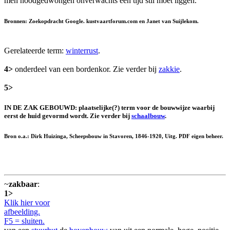
men noodgedwongen onverwachts een tijd stil moet liggen.
Bronnen: Zoekopdracht Google. kustvaartforum.com en Janet van Suijlekom.
Gerelateerde term:
winterrust
.
4>
onderdeel van een bordenkor. Zie verder bij
zakkie
.
5>
IN DE ZAK GEBOUWD: plaatselijke(?) term voor de bouwwijze waarbij
eerst de huid gevormd wordt. Zie verder bij
schaalbouw
.
Bron o.a.: Dirk Huizinga, Scheepsbouw in Stavoren, 1846-1920, Uitg. PDF eigen beheer.
~
zakbaar
:
1>
Klik hier voor
afbeelding.
F5 = sluiten.