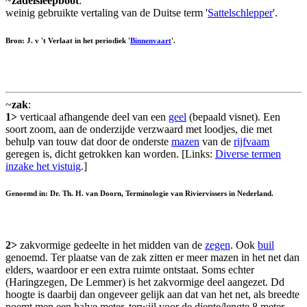
~
zadelsleepboot
:
weinig gebruikte vertaling van de Duitse term '
Sattelschlepper
'.
Bron: J. v 't Verlaat in het periodiek '
Binnenvaart
'.
~
zak
:
1>
verticaal afhangende deel van een
geel
(bepaald visnet). Een
soort zoom, aan de onderzijde verzwaard met loodjes, die met
behulp van touw dat door de onderste
mazen
van de
rijfvaam
geregen is, dicht getrokken kan worden. [Links:
Diverse termen
inzake het vistuig
.]
Genoemd in: Dr. Th. H. van Doorn, Terminologie van Riviervissers in Nederland.
2>
zakvormige gedeelte in het midden van de
zegen
. Ook
buil
genoemd. Ter plaatse van de zak zitten er meer mazen in het net dan
elders, waardoor er een extra ruimte ontstaat. Soms echter
(Haringzegen, De Lemmer) is het zakvormige deel aangezet. Dd
hoogte is daarbij dan ongeveer gelijk aan dat van het net, als breedte
noemt men een halve meter, terwijl voor de diepte/lengte 8 meter