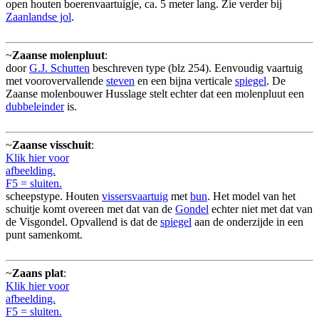
open houten boerenvaartuigje, ca. 5 meter lang. Zie verder bij
Zaanlandse jol
.
~
Zaanse molenpluut
:
door
G.J. Schutten
beschreven type (blz 254). Eenvoudig vaartuig
met voorovervallende
steven
en een bijna verticale
spiegel
. De
Zaanse molenbouwer Husslage stelt echter dat een molenpluut een
dubbeleinder
is.
~
Zaanse visschuit
:
Klik hier voor
afbeelding.
F5 = sluiten.
scheepstype. Houten
vissersvaartuig
met
bun
. Het model van het
schuitje komt overeen met dat van de
Gondel
echter niet met dat van
de Visgondel. Opvallend is dat de
spiegel
aan de onderzijde in een
punt samenkomt.
~
Zaans plat
:
Klik hier voor
afbeelding.
F5 = sluiten.