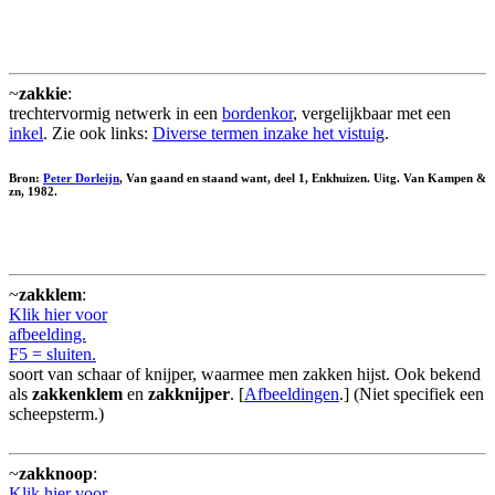
~
zakkie
:
trechtervormig netwerk in een
bordenkor
, vergelijkbaar met een
inkel
. Zie ook links:
Diverse termen inzake het vistuig
.
Bron:
Peter Dorleijn
, Van gaand en staand want, deel 1, Enkhuizen. Uitg. Van Kampen &
zn, 1982.
~
zakklem
:
Klik hier voor
afbeelding.
F5 = sluiten.
soort van schaar of knijper, waarmee men zakken hijst. Ook bekend
als
zakkenklem
en
zakknijper
. [
Afbeeldingen
.] (Niet specifiek een
scheepsterm.)
~
zakknoop
:
Klik hier voor