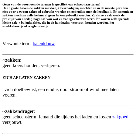
Geen van de voornoemde termen is specifiek een scheepvaartterm!
Daar grote haken de zakken makkelijk beschadigen, mochten ze in de meeste gevallen
niet voor gewoon zakgoed gebruikt worden en gebruikte men de lepelhaak. Bij sommigen
zakken mochten zelfs helemaal geen haken gebruikt worden. Zoals zo vaak week de
praktijk van alledag nogal af van wat er voorgeschreven werd. Er waren zelfs speciale
kleine zak- / balenhaakjes, die in de handpalm 'verstopt' konden worden, het
smokkelaartje
of
weghoudertje
.
Verwante term:
balenklauw
.
~
zakken
:
geen koers houden, verlijeren.
ZICH AF LATEN ZAKKEN
: zich doelbewust, een eindje, door stroom of wind mee laten
voeren.
~
zakkendrager
:
geen scheepsterm! Iemand die tijdens het laden en lossen
zakgoed
versjouwt.