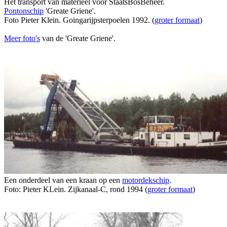
Het transport van materieel voor StaatsBosBeheer.
Pontonschip
'Greate Griene'.
Foto Pieter Klein. Goingarijpsterpoelen 1992. (
groter formaat
)
Meer foto's
van de 'Greate Griene'.
Een onderdeel van een kraan op een
motordekschip
.
Foto: Pieter KLein. Zijkanaal-C, rond 1994 (
groter formaat
)