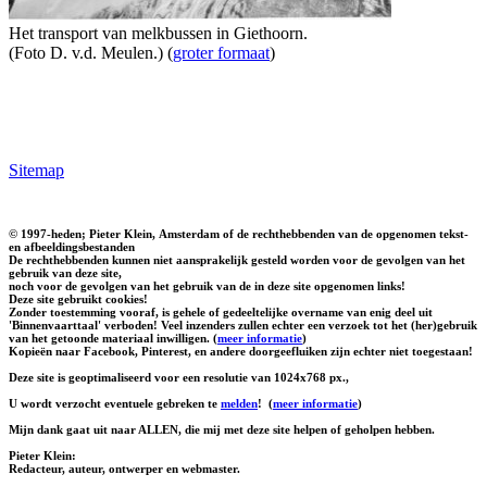
Het transport van melkbussen in Giethoorn.
(Foto D. v.d. Meulen.) (
groter formaat
)
Sitemap
© 1997-heden; Pieter Klein, Amsterdam of de rechthebbenden van de opgenomen tekst-
en afbeeldingsbestanden
De rechthebbenden kunnen niet aansprakelijk gesteld worden voor de gevolgen van het
gebruik van deze site,
noch voor de gevolgen van het gebruik van de in deze site opgenomen links!
Deze site gebruikt cookies!
Zonder toestemming vooraf, is gehele of gedeeltelijke overname van enig deel uit
'Binnenvaarttaal' verboden! Veel inzenders zullen echter een verzoek tot het (her)gebruik
van het getoonde materiaal inwilligen. (
meer informatie
)
Kopieën naar Facebook, Pinterest, en andere doorgeefluiken zijn echter niet toegestaan!
Deze site is geoptimaliseerd voor een resolutie van 1024x768 px.,
U wordt verzocht eventuele gebreken te
melden
!
(
meer informatie
)
Mijn dank gaat uit naar ALLEN, die mij met deze site helpen of geholpen hebben.
Pieter Klein:
Redacteur, auteur, ontwerper en webmaster.