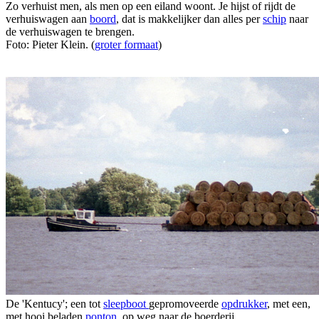
Zo verhuist men, als men op een eiland woont. Je hijst of rijdt de
verhuiswagen aan
boord
, dat is makkelijker dan alles per
schip
naar
de verhuiswagen te brengen.
Foto: Pieter Klein. (
groter formaat
)
De 'Kentucy'; een tot
sleepboot
gepromoveerde
opdrukker
, met een,
met hooi beladen
ponton
, op weg naar de boerderij.