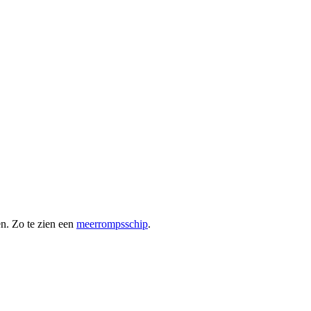
en. Zo te zien een
meerrompsschip
.