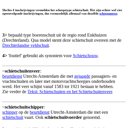
Slechts 4 inschrijvingen vermelden het scheepstype schietschuit. Het zijn echter wel vier
opeenvolgende inschrijvingen, dus vermoedelijk allemaal van dezelfde
scheepsmeter
.
3>
bepaald type boerenschuit uit de regio rond Enkhuizen
(Drechterland). Qua model stemt deze schietschuit overeen met de
Drechterlandse veldschuit
.
4>
'foutief' gebruikt als synoniem voor
Schietschouw
.
~
schietschuitenveer
:
beurtdienst
Utrecht-Amsterdam die met
gejaagde
passagiers- en
vrachtschuiten en later met motorvrachtscheepjes onderhouden
werd. Het veer schijnt vanaf 1583 tot 1921 bestaan te hebben.
Zie verder de
Tekst: Schietschuiten en het Schietschuitenveer
.
~
schietschuitschipper
:
schipper
op de
beurtdienst
Utrecht-Amsterdam die met een
schietschuit
vaart. Ook
schietschuitvoerder
genoemd.