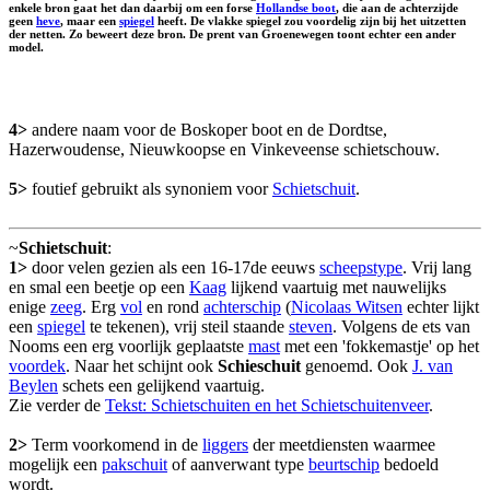
enkele bron gaat het dan daarbij om een forse
Hollandse boot
, die aan de achterzijde
geen
heve
, maar een
spiegel
heeft. De vlakke spiegel zou voordelig zijn bij het uitzetten
der netten. Zo beweert deze bron. De prent van Groenewegen toont echter een ander
model.
4>
andere naam voor de Boskoper boot en de Dordtse,
Hazerwoudense, Nieuwkoopse en Vinkeveense schietschouw.
5>
foutief gebruikt als synoniem voor
Schietschuit
.
~
Schietschuit
:
1>
door velen gezien als een 16-17de eeuws
scheepstype
. Vrij lang
en smal een beetje op een
Kaag
lijkend vaartuig met nauwelijks
enige
zeeg
. Erg
vol
en rond
achterschip
(
Nicolaas Witsen
echter lijkt
een
spiegel
te tekenen), vrij steil staande
steven
. Volgens de ets van
Nooms een erg voorlijk geplaatste
mast
met een 'fokkemastje' op het
voordek
. Naar het schijnt ook
Schieschuit
genoemd. Ook
J. van
Beylen
schets een gelijkend vaartuig.
Zie verder de
Tekst: Schietschuiten en het Schietschuitenveer
.
2>
Term voorkomend in de
liggers
der meetdiensten waarmee
mogelijk een
pakschuit
of aanverwant type
beurtschip
bedoeld
wordt.