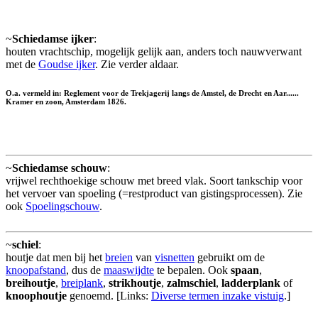
~
Schiedamse ijker
:
houten vrachtschip, mogelijk gelijk aan, anders toch nauwverwant
met de
Goudse ijker
. Zie verder aldaar.
O.a. vermeld in: Reglement voor de Trekjagerij langs de Amstel, de Drecht en Aar......
Kramer en zoon, Amsterdam 1826.
~
Schiedamse schouw
:
vrijwel rechthoekige schouw met breed vlak. Soort tankschip voor
het vervoer van spoeling (=restproduct van gistingsprocessen). Zie
ook
Spoelingschouw
.
~
schiel
:
houtje dat men bij het
breien
van
visnetten
gebruikt om de
knoopafstand
, dus de
maaswijdte
te bepalen. Ook
spaan
,
breihoutje
,
breiplank
,
strikhoutje
,
zalmschiel
,
ladderplank
of
knoophoutje
genoemd. [Links:
Diverse termen inzake vistuig
.]