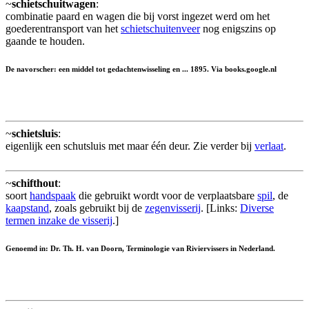
~
schietschuitwagen
:
combinatie paard en wagen die bij vorst ingezet werd om het
goederentransport van het
schietschuitenveer
nog enigszins op
gaande te houden.
De navorscher: een middel tot gedachtenwisseling en ... 1895. Via books.google.nl
~
schietsluis
:
eigenlijk een schutsluis met maar één deur. Zie verder bij
verlaat
.
~
schifthout
:
soort
handspaak
die gebruikt wordt voor de verplaatsbare
spil
, de
kaapstand
, zoals gebruikt bij de
zegenvisserij
. [Links:
Diverse
termen inzake de visserij
.]
Genoemd in: Dr. Th. H. van Doorn, Terminologie van Riviervissers in Nederland.