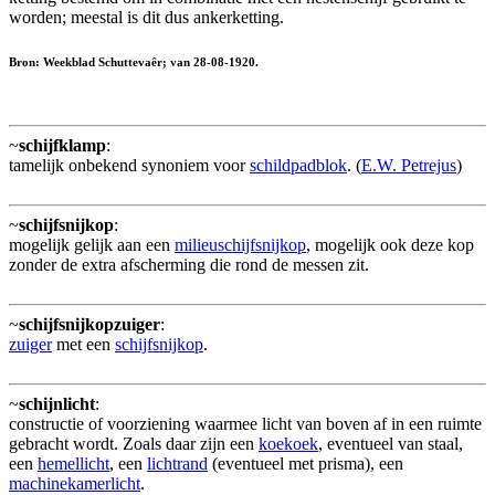
worden; meestal is dit dus ankerketting.
Bron: Weekblad Schuttevaêr; van 28-08-1920.
~
schijfklamp
:
tamelijk onbekend synoniem voor
schildpadblok
. (
E.W. Petrejus
)
~
schijfsnijkop
:
mogelijk gelijk aan een
milieuschijfsnijkop
, mogelijk ook deze kop
zonder de extra afscherming die rond de messen zit.
~
schijfsnijkopzuiger
:
zuiger
met een
schijfsnijkop
.
~
schijnlicht
:
constructie of voorziening waarmee licht van boven af in een ruimte
gebracht wordt. Zoals daar zijn een
koekoek
, eventueel van staal,
een
hemellicht
, een
lichtrand
(eventueel met prisma), een
machinekamerlicht
.