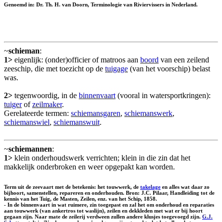
Genoemd in: Dr. Th. H. van Doorn, Terminologie van Riviervissers in Nederland.
~
schieman
:
1>
eigenlijk: (onder)officier of matroos aan
boord
van een zeilend
zeeschip, die met toezicht op de
tuigage
(van het voorschip) belast
was.
2>
tegenwoordig, in de
binnenvaart
(vooral in watersportkringen):
tuiger
of
zeilmaker
.
Gerelateerde termen:
schiemansgaren
,
schiemanswerk
,
schiemanswiel
,
schiemanswuit
.
~
schiemannen
:
1>
klein onderhoudswerk verrichten; klein in die zin dat het
makkelijk onderbroken en weer opgepakt kan worden.
Term uit de zeevaart met de betekenis: het touwwerk, de
takelage
en alles wat daar zo
bijhoort, samenstellen, repareren en onderhouden. Bron: J.C. Pilaar, Handleiding tot de
kennis van het Tuig, de Masten, Zeilen, enz. van het Schip, 1858.
- In de binnenvaart in wat ruimere, zin toegepast en zal het om onderhoud en reparaties
aan touwwerk (van ankertros tot waslijn), zeilen en dekkleden met wat er bij hoort
gegaan zijn. Naar mate de zeilerij verdween zullen andere klusjes toegevoegd zijn.
G.J.