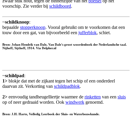
zwaar stuk hout, tegen de binnenzijde van het
boeisel
op het
voorschip. Zie verder bij
schildboord
.
~
schildknoop
:
bepaalde
stopperknoop
. Vooral gebruikt om te voorkomen dat een
touw door een gat, van bijvoorbeeld een
jufferblok
, schiet.
Bron: Johan Hendrik van Dale, Van Dale's groot woordenboek der Nederlandsche taal.
Nijhoff, Sijthoff, 1914. Via Delpher.nl
~
schildpad
:
1>
blokje dat met de zijkant tegen het schip of een onderdeel
daarvan zit. Verkorting van
schildpadblok
.
2>
eenvoudig tandheugelliertje waarmee de
rinketten
van een
sluis
op of neer gedraaid worden. Ook
windwerk
genoemd.
Bron: J.H. Harte, Volledig Leerboek der Sluis- en Waterbouwkunde.