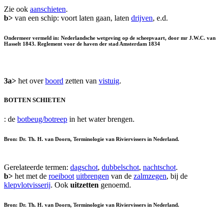
Zie ook
aanschieten
.
b>
van een schip: voort laten gaan, laten
drijven
, e.d.
Ondermeer vermeld in: Nederlandsche wetgeving op de scheepvaart, door mr J.W.C. van
Hasselt 1843. Reglement voor de haven der stad Amsterdam 1834
3a>
het over
boord
zetten van
vistuig
.
BOTTEN SCHIETEN
: de
botbeug/botreep
in het water brengen.
Bron: Dr. Th. H. van Doorn, Terminologie van Riviervissers in Nederland.
Gerelateerde termen:
dagschot
,
dubbelschot
,
nachtschot
.
b>
het met de
roeiboot
uitbrengen
van de
zalmzegen
, bij de
klepvlotvisserij
. Ook
uitzetten
genoemd.
Bron: Dr. Th. H. van Doorn, Terminologie van Riviervissers in Nederland.