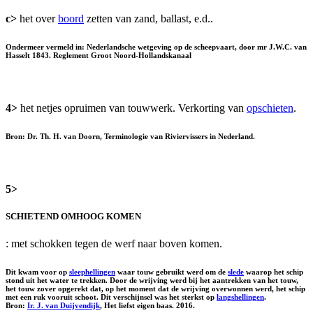
c>
het over
boord
zetten van zand, ballast, e.d..
Ondermeer vermeld in: Nederlandsche wetgeving op de scheepvaart, door mr J.W.C. van
Hasselt 1843. Reglement Groot Noord-Hollandskanaal
4>
het netjes opruimen van touwwerk. Verkorting van
opschieten
.
Bron: Dr. Th. H. van Doorn, Terminologie van Riviervissers in Nederland.
5>
SCHIETEND OMHOOG KOMEN
: met schokken tegen de werf naar boven komen.
Dit kwam voor op
sleephellingen
waar touw gebruikt werd om de
slede
waarop het schip
stond uit het water te trekken. Door de wrijving werd bij het aantrekken van het touw,
het touw zover opgerekt dat, op het moment dat de wrijving overwonnen werd, het schip
met een ruk vooruit schoot. Dit verschijnsel was het sterkst op
langshellingen
.
Bron:
Ir. J. van Duijvendijk
, Het liefst eigen baas. 2016.