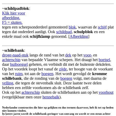
~
schildpadblok
:
Klik hier voor
afbeelding.
F5 = sluiten.
tegen een scheepsonderdeel gemonteerd
blok
, waarvan de
schijf
plat
tegen dat onderdeel aanligt. Ook
schildpad
,
schulpblok
en een
enkele maal ook
schijfklamp
genoemd. [
Afbeelding
]
~
schillebank
:
droge-naad-stuk
langs de rand van het
dek
op het
voor-
en
achterschip
van bepaalde Vlaamse schepen. Het draagt het
boeisel
,
daar
buiboegsel
geheten, en verbindt dit met de buitenste dekdelen.
Op het voordek loopt het vanaf de
zijde
, ter hoogte van de voorkant
van het
ruim
, tot aan de
boegen
. Het wordt gevolgd de
kromme
schillebank
, die de ronding van de
boegen
volgt, met daarna de
velling
, die tegen de stevenbalk sluit. Deze laatste twee delen
hebben een zelfde voorkomen als de schillebank zelf.
Ook op het
achterschip
sluiten de schillebanken aan op het
voorhout
(vergelijkbaar men onze
hennebalk
).
Nederlandse constructies die hier op gelijken en dus termen daarvoor, heb ik tot op heden
niet kunnen vinden.
In latere jaren wordt de schillebank geringer van omvang en wordt er een steun achter