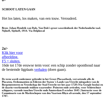
SCHOOT LATEN GAAN
Het los laten, los maken, van een touw. Verouderd.
Bron: Johan Hendrik van Dale, Van Dale's groot woordenboek der Nederlandsche taal.
Nijhoff, Sijthoff, 1914. Via Delpher.nl
2a>
Klik hier voor
afbeelding.
F5 = sluiten.
16de tot 17de eeuwse term voor: een schip zonder oponthoud naar
de bestemde ligplaats
verhalen
(doen gaan).
De term wordt ondermeer gebruikt in het Groot Placaatboek, vervattende alle de
Placaten, Ordonnantien en Edicten der Staten 's Lands van Utrecht mitsgaders van de
Borgemeesteren en Vroedschap der Stad Utrecht tot het jaar 1728 (Via Google books) en
de daarin voorkomende stukken waaronder: Poincten ende articulen, voor Schietschuyt
schippers, varende tusschen Utrecht ende Amsterdam 8 october 1645 | Instructie voor de
Commissaris van de Marktschepen van den Vaartsen Rhyn afvarende, den 17 september
1707.