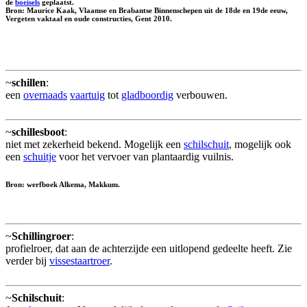
de
boeisels
geplaatst.
Bron: Maurice Kaak, Vlaamse en Brabantse Binnenschepen uit de 18de en 19de eeuw,
Vergeten vaktaal en oude constructies, Gent 2010.
~
schillen
:
een
overnaads
vaartuig
tot
gladboordig
verbouwen.
~
schillesboot
:
niet met zekerheid bekend. Mogelijk een
schilschuit
, mogelijk ook
een
schuitje
voor het vervoer van plantaardig vuilnis.
Bron: werfboek Alkema, Makkum.
~
Schillingroer
:
profielroer, dat aan de achterzijde een uitlopend gedeelte heeft. Zie
verder bij
vissestaartroer
.
~
Schilschuit
: