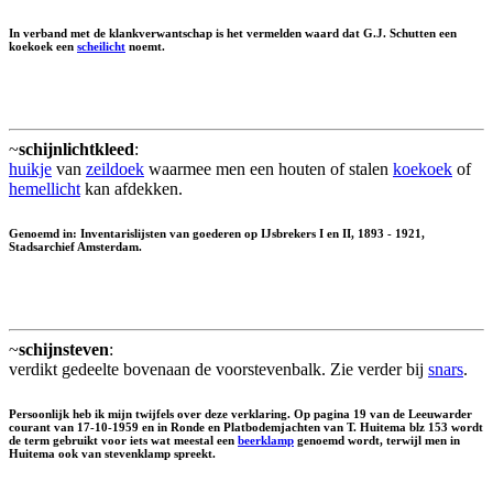
In verband met de klankverwantschap is het vermelden waard dat G.J. Schutten een
koekoek een
scheilicht
noemt.
~
schijnlichtkleed
:
huikje
van
zeildoek
waarmee men een houten of stalen
koekoek
of
hemellicht
kan afdekken.
Genoemd in: Inventarislijsten van goederen op IJsbrekers I en II, 1893 - 1921,
Stadsarchief Amsterdam.
~
schijnsteven
:
verdikt gedeelte bovenaan de voorstevenbalk. Zie verder bij
snars
.
Persoonlijk heb ik mijn twijfels over deze verklaring. Op pagina 19 van de Leeuwarder
courant van 17-10-1959 en in Ronde en Platbodemjachten van T. Huitema blz 153 wordt
de term gebruikt voor iets wat meestal een
beerklamp
genoemd wordt, terwijl men in
Huitema ook van stevenklamp spreekt.