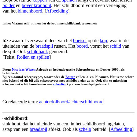
bolder
en
bovenkrophout
. Het schildboord vormt een verlenging
van het
binnenboord
. [
Afbeelding
]
In het Vlaams schijnt men het de
kromme schillebank
te noemen.
b>
zwaar of verzwaard deel van het
boeisel
op de
kop
, waarin de
uiteinden van de
braadspil
rusten. Het
boord
, vormt het
schild
van
de spil. Ook
schildbank
genoemd.
[Tekst:
Rollen en spillen
]
Bron:
Nicolaas Witsen
Aeloude en hedendaegsche Scheepsbouw en Bestier 1690, als
Schiltbank.
Bij een aantal scheepstypes, waaronder de
Botter
vallen 'a' en 'b' samen. Het is me echter
niet bekend of dit bij alle scheepstypes met schildboorden zo is. Ook zijn er misschien
schepen met schildboorden en een
ankerlier
i.p.v. een braadspil gebouwd.
Gerelateerde term:
achterdolboord/achterschildboord
.
~
schildbord
:
stuk hout, dat het uiteinde van een, in het schildboord ingelaten,
astap van een
braadspil
afdekt. Ook als
schelp
betiteld. [
Afbeelding
]