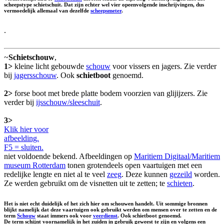
scheepstype schietschuit. Dat zijn echter wel vier opeenvolgende inschrijvingen, dus
vermoedelijk allemaal van dezelfde
scheepsmeter
.
.
~
Schietschouw
,
1>
kleine licht gebouwde
schouw
voor vissers en jagers. Zie verder
bij
jagersschouw
. Ook
schietboot
genoemd.
2>
forse boot met brede platte bodem voorzien van glijijzers. Zie
verder bij
ijsschouw/sleeschuit
.
3>
Klik hier voor
afbeelding.
F5 = sluiten.
niet voldoende bekend. Afbeeldingen op
Maritiem Digitaal/Maritiem
museum Rotterdam
tonen grotendeels open vaartuigen met een
redelijke lengte en niet al te veel
zeeg
. Deze kunnen
gezeild
worden.
Ze werden gebruikt om de visnetten uit te zetten; te
schieten
.
Het is niet echt duidelijk of het zich hier om schouwen handelt. Uit sommige bronnen
blijkt namelijk dat deze vaartuigen ook gebruikt werden om mensen over te zetten en de
term
Schouw
staat immers ook voor
veerdienst
. Ook
schietboot
genoemd.
De term schijnt voornamelijk in het zuiden in gebruik geweest te zijn en volgens een