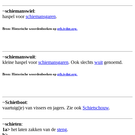
~
schiemanswiel
:
haspel voor
schiemansgaren
.
Bron: Historische woordenboeken op
gtb.ivdnt.org.
~
schiemanswuit
:
kleine haspel voor
schiemansgaren
. Ook slechts
wuit
genoemd.
Bron: Historische woordenboeken op
gtb.ivdnt.org.
~
Schietboot
:
vaartuig(je) van vissers en jagers. Zie ook
Schietschouw
.
~
schieten
:
1a>
het laten zakken van de
steng
.
b>