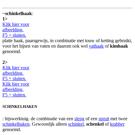
~
schinkelhaak
:
1>
Klik hier voor
afbeelding.
F5 = sluiten.
platte haak, paarsgewijs, in combinatie met touw of ketting gebruikt,
voor het hijsen van vaten en daarom ook wel
vathaak
of
kimhaak
genoemd.
2>
Klik hier voor
afbeelding.
F5 = sluiten.
Klik hier voor
afbeelding.
F5 = sluiten.
SCHINKELHAKEN
: hijswerktuig. de combinatie van een
sleng
of een
spruit
met twee
schinkelhaken
. Gewoonlijk alleen
schinkel
,
schenkel
of
krabber
genoemd.