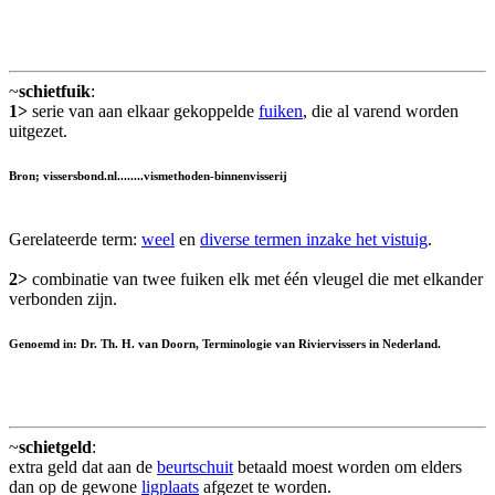
~
schietfuik
:
1>
serie van aan elkaar gekoppelde
fuiken
, die al varend worden
uitgezet.
Bron; vissersbond.nl........vismethoden-binnenvisserij
Gerelateerde term:
weel
en
diverse termen inzake het vistuig
.
2>
combinatie van twee fuiken elk met één vleugel die met elkander
verbonden zijn.
Genoemd in: Dr. Th. H. van Doorn, Terminologie van Riviervissers in Nederland.
~
schietgeld
:
extra geld dat aan de
beurtschuit
betaald moest worden om elders
dan op de gewone
ligplaats
afgezet te worden.