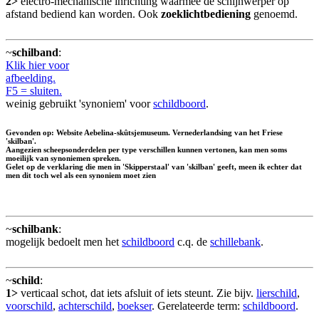
2>
electro-mechanische inrichting waarmee de schijnwerper op
afstand bediend kan worden. Ook
zoeklichtbediening
genoemd.
~
schilband
:
Klik hier voor
afbeelding.
F5 = sluiten.
weinig gebruikt 'synoniem' voor
schildboord
.
Gevonden op: Website Aebelina-skûtsjemuseum. Vernederlandsing van het Friese
'skilban'.
Aangezien scheepsonderdelen per type verschillen kunnen vertonen, kan men soms
moeilijk van synoniemen spreken.
Gelet op de verklaring die men in 'Skipperstaal' van 'skilban' geeft, meen ik echter dat
men dit toch wel als een synoniem moet zien
~
schilbank
:
mogelijk bedoelt men het
schildboord
c.q. de
schillebank
.
~
schild
:
1>
verticaal schot, dat iets afsluit of iets steunt. Zie bijv.
lierschild
,
voorschild
,
achterschild
,
boekser
. Gerelateerde term:
schildboord
.