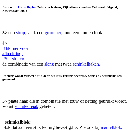
Bron o.a.:
J. van Beylen
Zeilvaart lexicon, Rijksdienst voor het Cultureel Erfgoed,
Amersfoort, 2023
3>
een
strop
, vaak een
grommer
, rond een houten blok.
4>
Klik hier voor
afbeelding.
F5 = sluiten.
de combinatie van een
sleng
met twee
schinkelhaken
.
De sleng wordt vrijwel altijd door een stuk ketting gevormd. Soms ook
schinkelhaken
genoemd
5>
platte haak die in combinatie met touw of ketting gebruikt wordt.
Voluit
schinkelhaak
geheten.
~
schinkelblok
:
blok dat aan een stuk ketting bevestigd is. Zie ook bij
mantelblok
.