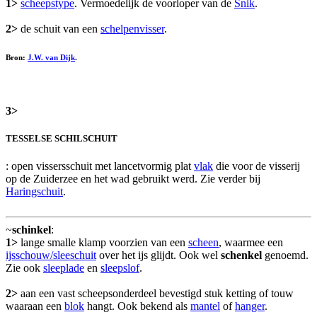
1>
scheepstype
. Vermoedelijk de voorloper van de
Snik
.
2>
de schuit van een
schelpenvisser
.
Bron:
J.W. van Dijk
.
3>
TESSELSE SCHILSCHUIT
: open vissersschuit met lancetvormig plat
vlak
die voor de visserij
op de Zuiderzee en het wad gebruikt werd. Zie verder bij
Haringschuit
.
~
schinkel
:
1>
lange smalle klamp voorzien van een
scheen
, waarmee een
ijsschouw/sleeschuit
over het ijs glijdt. Ook wel
schenkel
genoemd.
Zie ook
sleeplade
en
sleepslof
.
2>
aan een vast scheepsonderdeel bevestigd stuk ketting of touw
waaraan een
blok
hangt. Ook bekend als
mantel
of
hanger
.