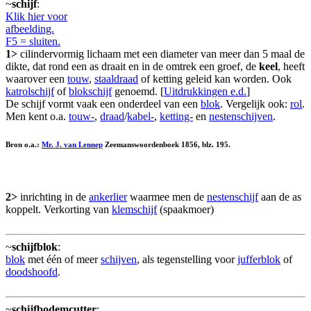
~
schijf
:
Klik hier voor
afbeelding.
F5 = sluiten.
1>
cilindervormig lichaam met een diameter van meer dan 5 maal de
dikte, dat rond een as draait en in de omtrek een groef, de
keel
, heeft
waarover een
touw
,
staaldraad
of ketting geleid kan worden. Ook
katrolschijf
of
blokschijf
genoemd. [
Uitdrukkingen e.d.
]
De schijf vormt vaak een onderdeel van een
blok
. Vergelijk ook:
rol
.
Men kent o.a.
touw-
,
draad
/
kabel-
,
ketting-
en
nestenschijven
.
Bron o.a.:
Mr. J. van Lennep
Zeemanswoordenboek 1856, blz. 195.
2>
inrichting in de
ankerlier
waarmee men de
nestenschijf
aan de as
koppelt. Verkorting van
klemschijf
(spaakmoer)
~
schijfblok
:
blok
met één of meer
schijven
, als tegenstelling voor
jufferblok
of
doodshoofd
.
~
schijfbodemcutter
: