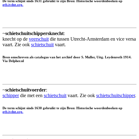
De term schijnt sinds 1631 gebruikt te zijn Bron: Historische woordenboeken op
gtb.ivdnt.org.
~
schietschuitschippersknecht
:
knecht op de
veerschuit
die tussen Utrecht-Amsterdam en vice versa
vaart. Zie ook
schietschuit
vaart.
Bron omschreven als catalogus van het archief door S. Muller, Uitg. Leydenroth 1914.
Via Delpher.nl
~
schietschuitvoerder
:
schipper
die met een
schietschuit
vaart. Zie ook
schietschuitschipper
.
De term schijnt sinds 1630 gebruikt te zijn Bron: Historische woordenboeken op
gtb.ivdnt.org.