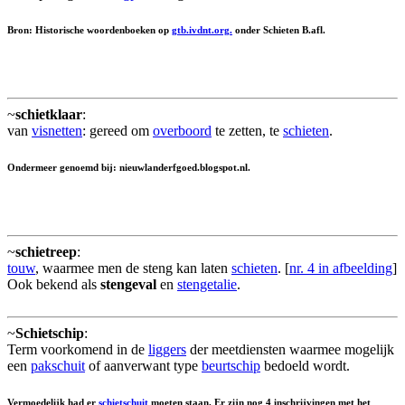
Bron: Historische woordenboeken op
gtb.ivdnt.org.
onder Schieten B.afl.
~
schietklaar
:
van
visnetten
: gereed om
overboord
te zetten, te
schieten
.
Ondermeer genoemd bij: nieuwlanderfgoed.blogspot.nl.
~
schietreep
:
touw
, waarmee men de steng kan laten
schieten
. [
nr. 4 in afbeelding
]
Ook bekend als
stengeval
en
stengetalie
.
~
Schietschip
:
Term voorkomend in de
liggers
der meetdiensten waarmee mogelijk
een
pakschuit
of aanverwant type
beurtschip
bedoeld wordt.
Vermoedelijk had er
schietschuit
moeten staan. Er zijn nog 4 inschrijvingen met het