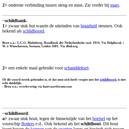
2>
onderste verbinding tussen steng en mast. Zie verder bij
mars
.
~
schildbank
:
1>
zwaar stuk hut waarin de uiteinden van
braadspil
steunen. Ook
bekend als
schildboord
.
Bron o.a.: L.C.G. Malmberg, Handboek der Nederlandsche taal. 1914. Via Delpher.nl. |
W. à Winschooten, Seeman, Leiden 1681. Via dbnl.org
2>
een enkele maal gebruikt voor
schanddeksel
.
Of dit woord streek gebonden is, of dat men zich heeft vergist met het
schildboord
, is niet
echt duidelijk.
- Bron o.a.: overlevering via kustvaartforum.com
~
schildboord
:
a>
zwaar stuk hout, tegen de binnenzijde van het
boeisel
op het
voorschip
Botters
e.d.. Ook bekend als het
schildhout
. Dit hout
loopt boven de
koppen
van de
spanten
langs en bevindt zich tussen