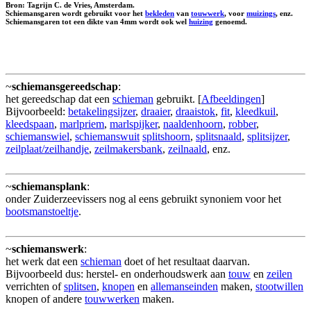
Bron: Tagrijn C. de Vries, Amsterdam.
Schiemansgaren wordt gebruikt voor het
bekleden
van
touwwerk
, voor
muizings
, enz.
Schiemansgaren tot een dikte van 4mm wordt ook wel
huizing
genoemd.
~
schiemansgereedschap
:
het gereedschap dat een
schieman
gebruikt. [
Afbeeldingen
]
Bijvoorbeeld:
betakelingsijzer
,
draaier
,
draaistok
,
fit
,
kleedkuil
,
kleedspaan
,
marlpriem
,
marlspijker
,
naaldenhoorn
,
robber
,
schiemanswiel
,
schiemanswuit
splitshoorn
,
splitsnaald
,
splitsijzer
,
zeilplaat/zeilhandje
,
zeilmakersbank
,
zeilnaald
, enz.
~
schiemansplank
:
onder Zuiderzeevissers nog al eens gebruikt synoniem voor het
bootsmanstoeltje
.
~
schiemanswerk
:
het werk dat een
schieman
doet of het resultaat daarvan.
Bijvoorbeeld dus: herstel- en onderhoudswerk aan
touw
en
zeilen
verrichten of
splitsen
,
knopen
en
allemanseinden
maken,
stootwillen
knopen of andere
touwwerken
maken.