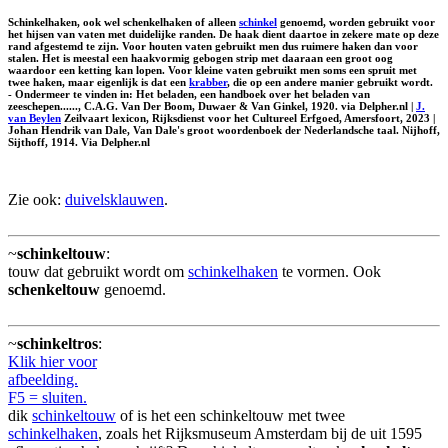
Schinkelhaken, ook wel
schenkelhaken
of alleen
schinkel
genoemd, worden gebruikt voor
het hijsen van vaten met duidelijke randen. De haak dient daartoe in zekere mate op deze
rand afgestemd te zijn. Voor houten vaten gebruikt men dus ruimere haken dan voor
stalen. Het is meestal een haakvormig gebogen strip met daaraan een groot oog
waardoor een ketting kan lopen. Voor kleine vaten gebruikt men soms een spruit met
twee haken, maar eigenlijk is dat een
krabber
, die op een andere manier gebruikt wordt.
- Ondermeer te vinden in: Het beladen, een handboek over het beladen van
zeeschepen......, C.A.G. Van Der Boom, Duwaer & Van Ginkel, 1920. via Delpher.nl |
J.
van Beylen
Zeilvaart lexicon, Rijksdienst voor het Cultureel Erfgoed, Amersfoort, 2023 |
Johan Hendrik van Dale, Van Dale's groot woordenboek der Nederlandsche taal. Nijhoff,
Sijthoff, 1914. Via Delpher.nl
Zie ook:
duivelsklauwen
.
~
schinkeltouw
:
touw dat gebruikt wordt om
schinkelhaken
te vormen. Ook
schenkeltouw
genoemd.
~
schinkeltros
:
Klik hier voor
afbeelding.
F5 = sluiten.
dik
schinkeltouw
of is het een schinkeltouw met twee
schinkelhaken
, zoals het Rijksmuseum Amsterdam bij de uit 1595