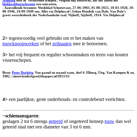
Schutten
stelt in 'Verdwenen schepen', volgens mij onterecht, dat het alleen het
blokkrabben/schrapen
zou omvatten.
- Aanvullende bronnen: Weekblad Schuttevaer, 27-06-1903, 01-08-1925, 10-03-1928, 10-
08-1946, 24-09-1949 enz. Alles via Delpher.nl | Johan Hendrik van Dale, Van Dale's
groot woordenboek der Nederlandsche taal. Nijhoff, Sijthoff, 1914. Via Delpher.nl
2>
tegenwoordig veel gebruikt om er het maken van
touwknoopwerken
of het
zeilnaaien
mee te benoemen.
3>
het vrij frequent en regulier schoonmaken en teren van houten
vissersschepen.
Bron:
Peter Dorleijn
, Van gaand en staand want, deel 4. Elburg, Uitg. Van Kampen & zn,
1982. | nieuwlanderfgoed.blogspot.nl/2013/11/
4>
een jaarlijkse, grote onderhouds- en controlebeurt verrichten.
~
schiemansgaren
:
geslagen 2 tot 6 strengs
geteerd
of ongeteerd hennep
touw
dan wel
geteerd sisal met een diameter van 3 tot 6 mm.