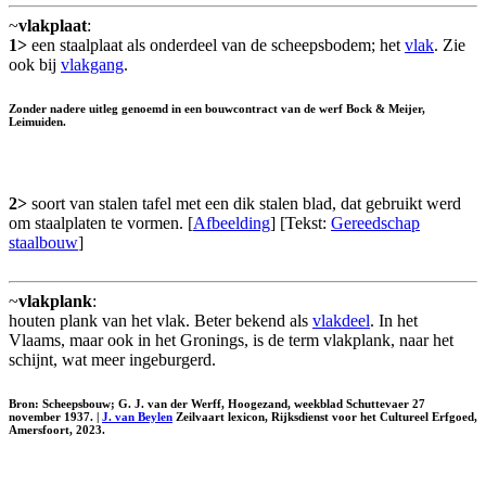
~
vlakplaat
:
1>
een staalplaat als onderdeel van de scheepsbodem; het
vlak
. Zie
ook bij
vlakgang
.
Zonder nadere uitleg genoemd in een bouwcontract van de werf Bock & Meijer,
Leimuiden.
2>
soort van stalen tafel met een dik stalen blad, dat gebruikt werd
om staalplaten te vormen. [
Afbeelding
] [Tekst:
Gereedschap
staalbouw
]
~
vlakplank
:
houten plank van het vlak. Beter bekend als
vlakdeel
. In het
Vlaams, maar ook in het Gronings, is de term vlakplank, naar het
schijnt, wat meer ingeburgerd.
Bron: Scheepsbouw; G. J. van der Werff, Hoogezand, weekblad Schuttevaer 27
november 1937. |
J. van Beylen
Zeilvaart lexicon, Rijksdienst voor het Cultureel Erfgoed,
Amersfoort, 2023.