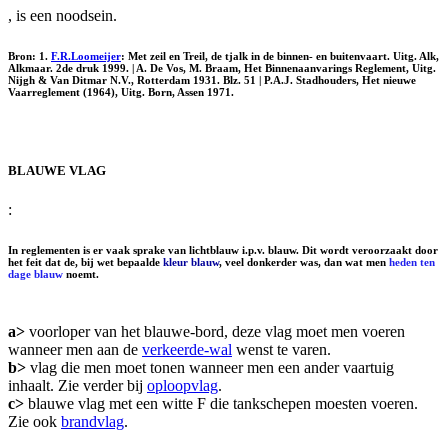
, is een noodsein.
Bron: 1.
F.R.Loomeijer
: Met zeil en Treil, de tjalk in de binnen- en buitenvaart. Uitg. Alk,
Alkmaar. 2de druk 1999. | A. De Vos, M. Braam, Het Binnenaanvarings Reglement, Uitg.
Nijgh & Van Ditmar N.V., Rotterdam 1931. Blz. 51 | P.A.J. Stadhouders, Het nieuwe
Vaarreglement (1964), Uitg. Born, Assen 1971.
BLAUWE VLAG
:
In reglementen is er vaak sprake van lichtblauw i.p.v. blauw. Dit wordt veroorzaakt door
het feit dat de, bij wet bepaalde
kleur blauw
, veel donkerder was, dan wat men
heden ten
dage blauw
noemt.
a>
voorloper van het blauwe-bord, deze vlag moet men voeren
wanneer men aan de
verkeerde-wal
wenst te varen.
b>
vlag die men moet tonen wanneer men een ander vaartuig
inhaalt. Zie verder bij
oploopvlag
.
c>
blauwe vlag met een witte F die tankschepen moesten voeren.
Zie ook
brandvlag
.