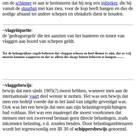
om de
schipper
er aan te herinneren dat hij nog een
ijsbreker
, die hij
vanuit de
stuurhut
niet kan zien, voor de kop heeft hangen en dus de
nodige afstand tot andere schepen en obstakels dient te houden.
~
vlagetiquette
:
de 'gedragsregels' die ten aanzien van het hanteren en tonen van
vlaggen aan boord van schepen geldt.
Tot de belangrijkste regels behoren dat vlaggen schoon en heel dienen te zijn, dat ze vrij
moeten kunnen wapperen en dat ze alleen des daags buiten behoren te hangen.........
~
vlaggebewijs
:
bewijs dat men sinds 1905(?) moest hebben, wanneer men aan de
internationale
vaart
deel wenste te nemen. Het was een bewijs dat
men een bedrijf voerde dat in het land van uitgifte gevestigd was.
Ook was het een bewijs dat men aan zijn belastingverplichtingen
had voldaan. Het was een maatregel die moest voorkomen dat
mensen met een zwervend bestaan geen directe belastingen, zoals
inkomsten belasting, e.d. zouden betalen. Door belastingambtenaren
wordt het tegenwoordig een IB 30 of
schippersbewijs
genoemd.