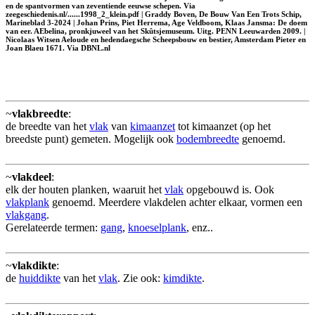
en de spantvormen van zeventiende eeuwse schepen. Via
zeegeschiedenis.nl/......1998_2_klein.pdf | Graddy Boven, De Bouw Van Een Trots Schip,
Marineblad 3-2024 | Johan Prins, Piet Herrema, Age Veldboom, Klaas Jansma: De doem
van eer. AEbelina, pronkjuweel van het Skûtsjemuseum. Uitg. PENN Leeuwarden 2009. |
Nicolaas Witsen Aeloude en hedendaegsche Scheepsbouw en bestier, Amsterdam Pieter en
Joan Blaeu 1671. Via DBNL.nl
~
vlakbreedte
:
de breedte van het
vlak
van
kimaanzet
tot kimaanzet (op het
breedste punt) gemeten. Mogelijk ook
bodembreedte
genoemd.
~
vlakdeel
:
elk der houten planken, waaruit het
vlak
opgebouwd is. Ook
vlakplank
genoemd. Meerdere vlakdelen achter elkaar, vormen een
vlakgang
.
Gerelateerde termen:
gang
,
knoeselplank
, enz..
~
vlakdikte
:
de
huiddikte
van het
vlak
. Zie ook:
kimdikte
.