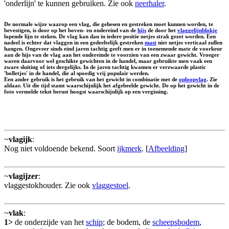
'onderlijn' te kunnen gebruiken. Zie ook
neerhaler
.
De normale wijze waarop een vlag, die gehesen en gestreken moet kunnen worden, te
bevestigen, is door op het boven- en ondereind van de
hijs
de door het
vlaggelijnblokje
lopende lijn te steken. De vlag kan dan in iedere positie netjes strak gezet worden. Een
nadeel is echter dat vlaggen in een gedeeltelijk gestreken
mast
niet netjes verticaal zullen
hangen. Ongeveer sinds eind jaren tachtig geeft men er in toenemende mate de voorkeur
aan de hijs van de vlag aan het ondereinde te voorzien van een zwaar gewicht. Vroeger
waren daarvoor wel geschikte gewichten in de handel, maar gebruikte men vaak een
zware sluiting of iets dergelijks. In de jaren tachtig kwamen er verzwaarde plastic
'bolletjes' in de handel, die al spoedig vrij populair werden.
Een ander gebruik is het gebruik van het gewicht in combinatie met de
oploopvlag
. Zie
aldaar. Uit die tijd stamt waarschijnlijk het afgebeelde gewicht. De op het gewicht in de
foto vermelde tekst berust hoogst waarschijnlijk op een vergissing.
~
vlagijk
:
Nog niet voldoende bekend. Soort
ijkmerk
. [
Afbeelding
]
~
vlagijzer
:
vlaggestokhouder. Zie ook
vlaggestoel
.
~
vlak
:
1>
de onderzijde van het
schip
; de bodem, de
scheepsbodem
,