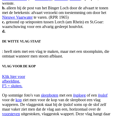
wenste.
b.
alleen bij de post van het Binger Loch door de afvaart te tonen
met de betekenis: afvaart verzoekt om toestemming om door het
Nieuwe Vaarwater
te varen. (RPR 1965)
c.
getoond op seinposten tussen Lorch (am Rhein) en St.Goar:
waarschuwing voor een afvarig gesleept houtvlot.
d.
DE WITTE VLAG STAAT
: heeft niets met een vlag te maken, maar met een stoompluim, die
ontstaat wanneer men stoom afblaast.
VLAG VOOR DE KOP
Klik hier voor
afbeelding.
F5 = sluiten.
Op sommige foto's van
sleepboten
met een
ijsploeg
of een
ijsslof
voor de
kop
ziet men voor de kop van de sleepboot een vlag
wapperen. De vlaggestok staat bij de ijsslof soms op de slof zelf
maar vaker ziet men dat de vlag aan een, horizontaal over de
voorsteven
uitgestoken, vlaggestok wappert. Deze vlag hangt daar