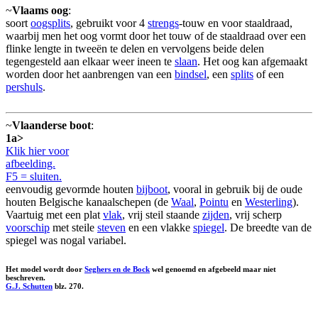
~
Vlaams oog
:
soort
oogsplits
, gebruikt voor 4
strengs
-touw en voor staaldraad,
waarbij men het oog vormt door het touw of de staaldraad over een
flinke lengte in tweeën te delen en vervolgens beide delen
tegengesteld aan elkaar weer ineen te
slaan
. Het oog kan afgemaakt
worden door het aanbrengen van een
bindsel
, een
splits
of een
pershuls
.
~
Vlaanderse boot
:
1a>
Klik hier voor
afbeelding.
F5 = sluiten.
eenvoudig gevormde houten
bijboot
, vooral in gebruik bij de oude
houten Belgische kanaalschepen (de
Waal
,
Pointu
en
Westerling
).
Vaartuig met een plat
vlak
, vrij steil staande
zijden
, vrij scherp
voorschip
met steile
steven
en een vlakke
spiegel
. De breedte van de
spiegel was nogal variabel.
Het model wordt door
Seghers en de Bock
wel genoemd en afgebeeld maar niet
beschreven.
G.J. Schutten
blz. 270.