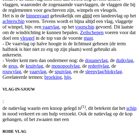
vlaggen, waaronder de zogenaamde vaarvlaggen, de vlaggen die bij
de reglementen voor geschreven zijn, wimpels en vleugels.
Het is in de
binnenvaart
gebruikelijk om
altijd
een landenvlag op het
achterschip
voeren. Tevens wordt er bijna altijd een vlag, vlaggetje
of wimpel, bijv. een
vaarvlag
, op het
voorschip
gevoerd. Dit laatste
om de windrichting te kunnen bepalen.
Zeilschepen
voeren voor dat
doel een
vleugel
in de top van de voorste
mast
.
- De vaarvlag op halve hoogte in de lichtmast gehesen (de term
halfstok is hier niet zo erg op zijn plaats) werd gebruikt als
ankersein.
- Verder kent men dan ondermeer nog: de
douanevlag
, de
duikvlag
,
de
geus
, de
kruitvlag
, de
monopoolvlag
, de
rederijvlag
, de
rouwvlag
, de
vaarvlag
, de
spuivlag
, en de
sleepvlag/blokvlag
.
Gerelateerde termen:
broeking
,
hijs
.
VLAG-IN-SJOUW
:
(1)
de natievlag waarin een knoop gelegd is
, dit betekent dat het
schip
in nood verkeert en om hulp verzoekt. Ook de natievlag op de kop
gehangen, of het zwaaien met een
RODE VLAG