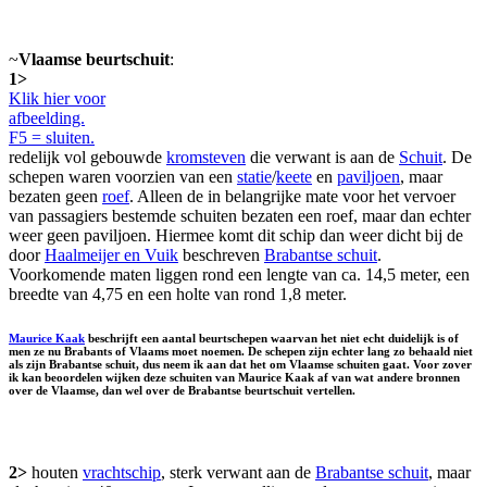
~
Vlaamse beurtschuit
:
1>
Klik hier voor
afbeelding.
F5 = sluiten.
redelijk vol gebouwde
kromsteven
die verwant is aan de
Schuit
. De
schepen waren voorzien van een
statie
/
keete
en
paviljoen
, maar
bezaten geen
roef
. Alleen de in belangrijke mate voor het vervoer
van passagiers bestemde schuiten bezaten een roef, maar dan echter
weer geen paviljoen. Hiermee komt dit schip dan weer dicht bij de
door
Haalmeijer en Vuik
beschreven
Brabantse schuit
.
Voorkomende maten liggen rond een lengte van ca. 14,5 meter, een
breedte van 4,75 en een holte van rond 1,8 meter.
Maurice Kaak
beschrijft een aantal beurtschepen waarvan het niet echt duidelijk is of
men ze nu Brabants of Vlaams moet noemen. De schepen zijn echter lang zo behaald niet
als zijn Brabantse schuit, dus neem ik aan dat het om Vlaamse schuiten gaat. Voor zover
ik kan beoordelen wijken deze schuiten van Maurice Kaak af van wat andere bronnen
over de Vlaamse, dan wel over de Brabantse beurtschuit vertellen.
2>
houten
vrachtschip
, sterk verwant aan de
Brabantse schuit
, maar