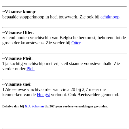
~
Vlaamse knoop
:
bepaalde stopperknoop in heel touwwerk. Zie ook bij
achtknoop
.
~
Vlaamse Otter
:
zeilend houten vrachtschip van Belgische herkomst, behorend tot de
groep der kromstevens. Zie verder bij
Otter
.
~
Vlaamse Pleit
:
Tjalkachtig vrachtschip met vrij steil staande voorstevenbalk. Zie
verder onder
Pleit
.
~
Vlaamse snei
:
17de eeuwse vrachtvaarder van circa 20 bij 2,7 meter die
kenmerken van de
Hengst
vertoont. Ook
Aertsvelder
genoemd.
Behalve dan bij
G.J. Schutten
blz.367 geen verdere vermeldingen gevonden.