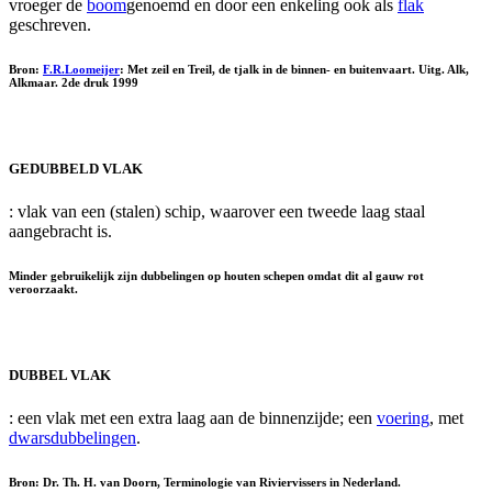
vroeger de
boom
genoemd en door een enkeling ook als
flak
geschreven.
Bron:
F.R.Loomeijer
: Met zeil en Treil, de tjalk in de binnen- en buitenvaart. Uitg. Alk,
Alkmaar. 2de druk 1999
GEDUBBELD VLAK
: vlak van een (stalen) schip, waarover een tweede laag staal
aangebracht is.
Minder gebruikelijk zijn dubbelingen op houten schepen omdat dit al gauw rot
veroorzaakt.
DUBBEL VLAK
: een vlak met een extra laag aan de binnenzijde; een
voering
, met
dwarsdubbelingen
.
Bron: Dr. Th. H. van Doorn, Terminologie van Riviervissers in Nederland.