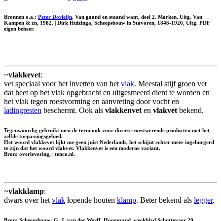
Bronnen o.a.:
Peter Dorleijn
, Van gaand en staand want, deel 2. Marken, Uitg. Van
Kampen & zn, 1982. | Dirk Huizinga, Scheepsbouw in Stavoren, 1846-1920, Uitg. PDF
eigen beheer.
~
vlakkevet
:
vet speciaal voor het invetten van het
vlak
. Meestal stijf groen vet
dat heet op het vlak opgebracht en uitgesmeerd dient te worden en
het vlak tegen roestvorming en aanvreting door vocht en
ladingresten
beschermt. Ook als
vlakkenvet
en
vlakvet
bekend.
Tegenwoordig gebruikt men de term ook voor diverse roestwerende producten met het
zelfde toepassingsgebied.
Het woord vlakkevet lijkt me geen juist Nederlands, het schijnt echter meer ingeburgerd
te zijn dat het woord vlakvet. Vlakkenvet is een moderne variant.
Bron: overlevering, | tenco.nl.
~
vlakklamp
:
dwars over het
vlak
lopende houten
klamp
. Beter bekend als
legger
.
Bron: Scheepsbouw; G. J. van der Werff, Hoogezand, weekblad Schuttevaer 20