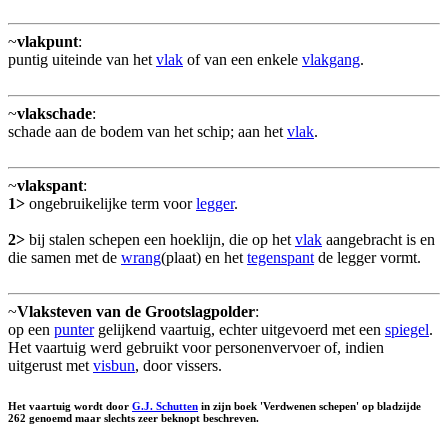
~
vlakpunt
:
puntig uiteinde van het
vlak
of van een enkele
vlakgang
.
~
vlakschade
:
schade aan de bodem van het schip; aan het
vlak
.
~
vlakspant
:
1>
ongebruikelijke term voor
legger
.
2>
bij stalen schepen een hoeklijn, die op het
vlak
aangebracht is en
die samen met de
wrang
(plaat) en het
tegenspant
de legger vormt.
~
Vlaksteven van de Grootslagpolder
:
op een
punter
gelijkend vaartuig, echter uitgevoerd met een
spiegel
.
Het vaartuig werd gebruikt voor personenvervoer of, indien
uitgerust met
visbun
, door vissers.
Het vaartuig wordt door
G.J. Schutten
in zijn boek 'Verdwenen schepen' op bladzijde
262 genoemd maar slechts zeer beknopt beschreven.