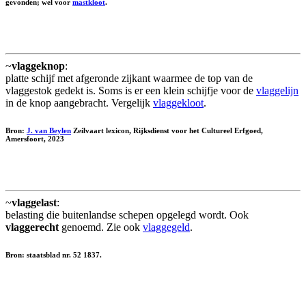
gevonden; wel voor
mastkloot
.
~
vlaggeknop
:
platte schijf met afgeronde zijkant waarmee de top van de
vlaggestok gedekt is. Soms is er een klein schijfje voor de
vlaggelijn
in de knop aangebracht. Vergelijk
vlaggekloot
.
Bron:
J. van Beylen
Zeilvaart lexicon, Rijksdienst voor het Cultureel Erfgoed,
Amersfoort, 2023
~
vlaggelast
:
belasting die buitenlandse schepen opgelegd wordt. Ook
vlaggerecht
genoemd. Zie ook
vlaggegeld
.
Bron: staatsblad nr. 52 1837.