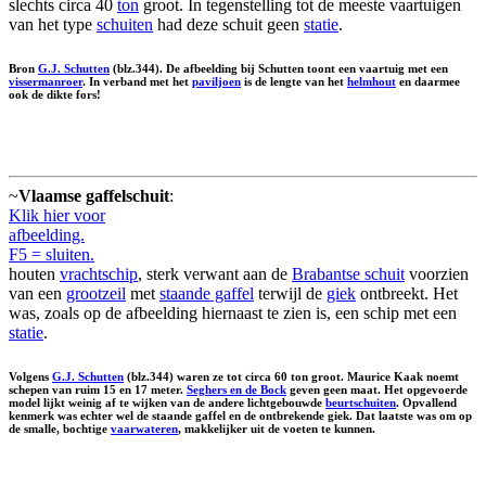
slechts circa 40
ton
groot. In tegenstelling tot de meeste vaartuigen
van het type
schuiten
had deze schuit geen
statie
.
Bron
G.J. Schutten
(blz.344). De afbeelding bij Schutten toont een vaartuig met een
vissermanroer
. In verband met het
paviljoen
is de lengte van het
helmhout
en daarmee
ook de dikte fors!
~
Vlaamse gaffelschuit
:
Klik hier voor
afbeelding.
F5 = sluiten.
houten
vrachtschip
, sterk verwant aan de
Brabantse schuit
voorzien
van een
grootzeil
met
staande gaffel
terwijl de
giek
ontbreekt. Het
was, zoals op de afbeelding hiernaast te zien is, een schip met een
statie
.
Volgens
G.J. Schutten
(blz.344) waren ze tot circa 60 ton groot. Maurice Kaak noemt
schepen van ruim 15 en 17 meter.
Seghers en de Bock
geven geen maat. Het opgevoerde
model lijkt weinig af te wijken van de andere lichtgebouwde
beurtschuiten
. Opvallend
kenmerk was echter wel de staande gaffel en de ontbrekende giek. Dat laatste was om op
de smalle, bochtige
vaarwateren
, makkelijker uit de voeten te kunnen.