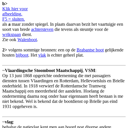
b>
Klik hier voor
afbeelding.
F5 = sluiten.
als
a
maar zonder spiegel. In plaats daarvan bezit het vaartuigje een
soort van brede
achtersteven
die tevens als steuntje voor de
wrikspaan
dient.
Zie ook
Walenboot
.
2>
volgens sommige bronnen: een op de
Brabantse boot
gelijkende
houten
bijboot
. Het
vlak
is echter geheel plat.
~
Vlaardingsche Stoomboot Maatschappij
,
VSM
:
Op 13 juni 1868 opgerichte onderneming die met passagiers
diensten tussen Vlaardingen en Rotterdam, Hellevoetsluis en Brielle
onderhield. In 1918 verwierf de Rotterdamsche Tramweg
Maatschappij een meerderheid der aandelen. Hoelang de
onderneming daarna nog onder haar eigennaam heeft bestaan is me
niet bekend. Wel is bekend dat de bootdienst op Brielle pas eind
1931 opgeheven is.
~
vlag
:
behalve de natievlag kent men aan boord nog diverse andere