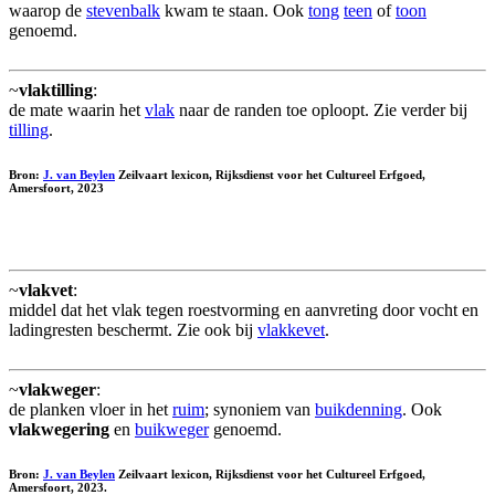
waarop de
stevenbalk
kwam te staan. Ook
tong
teen
of
toon
genoemd.
~
vlaktilling
:
de mate waarin het
vlak
naar de randen toe oploopt. Zie verder bij
tilling
.
Bron:
J. van Beylen
Zeilvaart lexicon, Rijksdienst voor het Cultureel Erfgoed,
Amersfoort, 2023
~
vlakvet
:
middel dat het vlak tegen roestvorming en aanvreting door vocht en
ladingresten beschermt. Zie ook bij
vlakkevet
.
~
vlakweger
:
de planken vloer in het
ruim
; synoniem van
buikdenning
. Ook
vlakwegering
en
buikweger
genoemd.
Bron:
J. van Beylen
Zeilvaart lexicon, Rijksdienst voor het Cultureel Erfgoed,
Amersfoort, 2023.