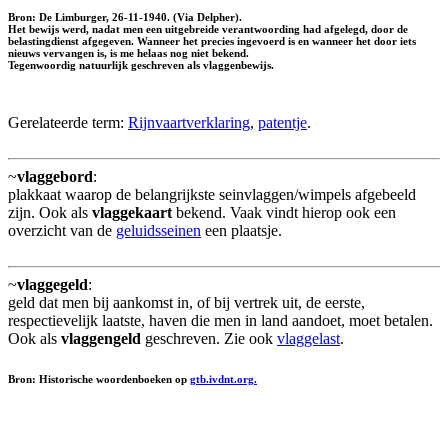
Bron: De Limburger, 26-11-1940. (Via Delpher).
Het bewijs werd, nadat men een uitgebreide verantwoording had afgelegd, door de
belastingdienst afgegeven. Wanneer het precies ingevoerd is en wanneer het door iets
nieuws vervangen is, is me helaas nog niet bekend.
Tegenwoordig natuurlijk geschreven als
vlaggenbewijs
.
Gerelateerde term:
Rijnvaartverklaring
,
patentje
.
~
vlaggebord
:
plakkaat waarop de belangrijkste seinvlaggen/wimpels afgebeeld
zijn. Ook als
vlaggekaart
bekend. Vaak vindt hierop ook een
overzicht van de
geluidsseinen
een plaatsje.
~
vlaggegeld
:
geld dat men bij aankomst in, of bij vertrek uit, de eerste,
respectievelijk laatste, haven die men in land aandoet, moet betalen.
Ook als
vlaggengeld
geschreven. Zie ook
vlaggelast
.
Bron: Historische woordenboeken op
gtb.ivdnt.org.