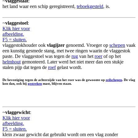
~
vlaggestaat
:
het land waar een schip geregistreerd,
teboekgesteld
, is.
~
vlaggestoel
:
Klik hier voor
afbeelding.
F5 = sluiten.
vlaggestokhouder ook
vlagijzer
genoemd. Vroeger op
schepen
vaak
een kunstig gesmede stang, met twee ringen waarin de vlaggestok
paste. De vlaggestoel was tegen de
rug
van het
roer
of op het
helmhout
gemonteerd. Later werd het niet meer dan een stukje
stalen pijp dat tegen de
roef
gelast wordt.
De bevestiging tegen de achterzijde van het roer was de gewoonte op
zeilschepen
. De vlag
kon dan, ook bij
gestreken
mast, blijven staan.
~
vlaggewicht
:
Klik hier voor
afbeelding.
F5 = sluiten.
klein zwaar gewicht dat gebruikt wordt om een vlag zonder