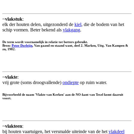
~
vlakstuk
:
elk der houten delen, uitgezonderd de
kiel
, die de bodem van het
schip vormen. Beter bekend als
vlakgang
.
De term wordt voornamelijk in relatie tot botters gebruikt.
Bron:
Peter Dorleijn
, Van gaand en staand want, deel 2. Marken, Uitg. Van Kampen &
zn, 1982.
~
vlakte
:
vrij grote (soms droogvallende)
ondiepte
op ruim water.
Bijvoorbeeld de naam 'Vlakte van Kerken' aan de NO-kant van Texel komt daaruit
voort.
~
vlakteen
:
bij houten vaartuigen, het versmalde uiteinde van de het
vlakdeel