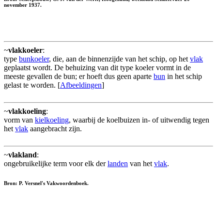
november 1937.
~
vlakkoeler
:
type
bunkoeler
, die, aan de binnenzijde van het schip, op het
vlak
geplaatst wordt. De behuizing van dit type koeler vormt in de
meeste gevallen de bun; er hoeft dus geen aparte
bun
in het schip
gelast te worden. [
Afbeeldingen
]
~
vlakkoeling
:
vorm van
kielkoeling
, waarbij de koelbuizen in- of uitwendig tegen
het
vlak
aangebracht zijn.
~
vlakland
:
ongebruikelijke term voor elk der
landen
van het
vlak
.
Bron: P. Versnel's Vakwoordenboek.