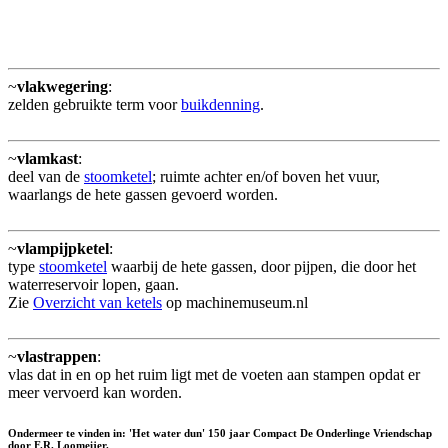
~
vlakwegering
:
zelden gebruikte term voor
buikdenning
.
~
vlamkast
:
deel van de
stoomketel
; ruimte achter en/of boven het vuur,
waarlangs de hete gassen gevoerd worden.
~
vlampijpketel
:
type
stoomketel
waarbij de hete gassen, door pijpen, die door het
waterreservoir lopen, gaan.
Zie
Overzicht van ketels
op machinemuseum.nl
~
vlastrappen
:
vlas dat in en op het ruim ligt met de voeten aan stampen opdat er
meer vervoerd kan worden.
Ondermeer te vinden in: 'Het water dun' 150 jaar Compact De Onderlinge Vriendschap
door F.R. Loomeijer.