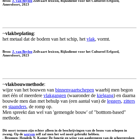
Bron:
J. van Beylen
Zeilvaart lexicon, Rijksdienst voor het Cultureel Erfgoed,
Amersfoort, 2023
~
vlakbeplating
:
het metaal dat de bodem van het schip, het
vlak
, vormt.
Bron:
J. van Beylen
Zeilvaart lexicon, Rijksdienst voor het Cultureel Erfgoed,
Amersfoort, 2023
~
vlakbouwmethode
:
wijze van het bouwen van
binnenvaartschepen
waarbij men begon
met één of meerdere
vlakgangen
(waaronder de
kielgang
) en daarna
bouwde men dan met behulp van (een aantal van) de
leggers
,
zitters
en
staanders
, de romp op.
Men spreekt dan wel van 'gemengde bouw' of "botttom-based"
methode.
Dit soort termen zijn echter alleen in de beschrijvingen van de bouw van schepen in
zwang. Op de
werven
zelf zal men het wel nooit gebruikt hebben.
- Bronnen: Hendrik N. Kamer De functie en wijze van aanbrengen van de scheerstroken