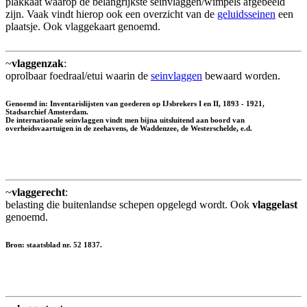
plakkaat waarop de belangrijkste seinvlaggen/wimpels afgebeeld
zijn. Vaak vindt hierop ook een overzicht van de
geluidsseinen
een
plaatsje. Ook vlaggekaart genoemd.
~
vlaggenzak
:
oprolbaar foedraal/etui waarin de
seinvlaggen
bewaard worden.
Genoemd in: Inventarislijsten van goederen op IJsbrekers I en II, 1893 - 1921,
Stadsarchief Amsterdam.
De internationale seinvlaggen vindt men bijna uitsluitend aan boord van
overheidsvaartuigen in de zeehavens, de Waddenzee, de Westerschelde, e.d.
~
vlaggerecht
:
belasting die buitenlandse schepen opgelegd wordt. Ook
vlaggelast
genoemd.
Bron: staatsblad nr. 52 1837.