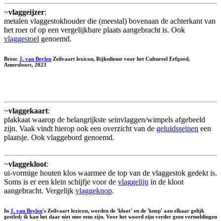
~
vlaggeijzer
:
metalen vlaggestokhouder die (meestal) bovenaan de achterkant van
het roer of op een vergelijkbare plaats aangebracht is. Ook
vlaggestoel
genoemd.
Bron:
J. van Beylen
Zeilvaart lexicon, Rijksdienst voor het Cultureel Erfgoed,
Amersfoort, 2023
~
vlaggekaart
:
plakkaat waarop de belangrijkste seinvlaggen/wimpels afgebeeld
zijn. Vaak vindt hierop ook een overzicht van de
geluidsseinen
een
plaatsje. Ook vlaggebord genoemd.
~
vlaggekloot
:
ui-vormige houten klos waarmee de top van de vlaggestok gedekt is.
Soms is er een klein schijfje voor de
vlaggelijn
in de kloot
aangebracht. Vergelijk
vlaggeknop
.
In
J. van Beylen
's Zeilvaart lexicon, worden de 'kloot' en de 'knop' aan elkaar gelijk
gestled; ik kan het daar niet mee eens zijn. Voor het woord zijn verder geen vermeldingen