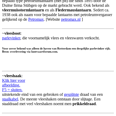
bepaald type petroleumlantaarn (met pit) die sinds 1895 door de
Duitse firma Stübgen op de markt gebracht werd. Ook bekend als
vleermuisstormlantaarn
en als
Fledermauslantaarn
. Sedert ca.
1938 ook als naam voor bepaalde lantaarns met petroleumvergasser
gelijkend op de
Petromax
. [Website
petromax.nl
]
~
vleesboot
:
parlevinker
, die voornamelijk vlees en vleeswaren verkocht.
Voor zover bekend was alleen de haven van Rotterdam een dergelijke parlevinker rijk.
Bron: overlevering via kustvaartforum.com.
~
vleeshaak
:
Klik hier voor
afbeelding.
F5 = sluiten.
uitstekende eind van een gebroken of
gesplitste
draad van een
staalkabel
. De meeste vleeshaken ontstaan door slijtage. Een
staaldraad met veel vleeshaken noemt men
prikkeldraad
.