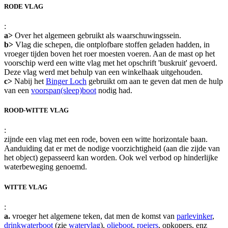
RODE VLAG
:
a>
Over het algemeen gebruikt als waarschuwingssein.
b>
Vlag die schepen, die ontplofbare stoffen geladen hadden, in
vroeger tijden boven het roer moesten voeren. Aan de mast op het
voorschip werd een witte vlag met het opschrift 'buskruit' gevoerd.
Deze vlag werd met behulp van een winkelhaak uitgehouden.
c>
Nabij het
Binger Loch
gebruikt om aan te geven dat men de hulp
van een
voorspan(sleep)boot
nodig had.
ROOD-WITTE VLAG
:
zijnde een vlag met een rode, boven een witte horizontale baan.
Aanduiding dat er met de nodige voorzichtigheid (aan die zijde van
het object) gepasseerd kan worden. Ook wel verbod op hinderlijke
waterbeweging genoemd.
WITTE VLAG
:
a.
vroeger het algemene teken, dat men de komst van
parlevinker
,
drinkwaterboot
(zie
watervlag
),
olieboot
,
roeiers
, opkopers, enz