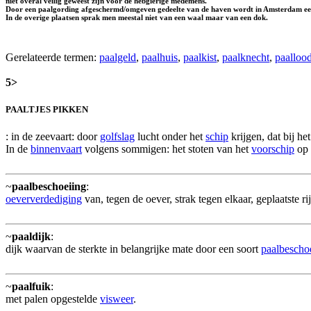
niet overal veilig geweest zijn voor de hebgierige medemens.
Door een paalgording afgeschermd/omgeven gedeelte van de haven wordt in Amsterdam e
In de overige plaatsen sprak men meestal niet van een waal maar van een
dok
.
Gerelateerde termen:
paalgeld
,
paalhuis
,
paalkist
,
paalknecht
,
paalloo
5>
PAALTJES PIKKEN
: in de zeevaart: door
golfslag
lucht onder het
schip
krijgen, dat bij he
In de
binnenvaart
volgens sommigen: het stoten van het
voorschip
op 
~
paalbeschoeiing
:
oeververdediging
van, tegen de oever, strak tegen elkaar, geplaatste 
~
paaldijk
:
dijk waarvan de sterkte in belangrijke mate door een soort
paalbescho
~
paalfuik
:
met palen opgestelde
visweer
.