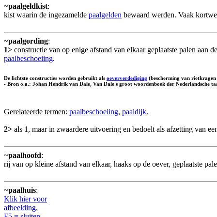
~
paalgeldkist
:
kist waarin de ingezamelde
paalgelden
bewaard werden. Vaak kortw
~
paalgording
:
1>
constructie van op enige afstand van elkaar geplaatste palen aan 
paalbeschoeiing
.
De lichtste constructies worden gebruikt als
oeververdediging
(bescherming van rietkragen e
- Bron o.a.: Johan Hendrik van Dale, Van Dale's groot woordenboek der Nederlandsche taal
Gerelateerde termen:
paalbeschoeiing
,
paaldijk
.
2>
als 1, maar in zwaardere uitvoering en bedoelt als afzetting van e
~
paalhoofd
:
rij van op kleine afstand van elkaar, haaks op de oever, geplaatste pa
~
paalhuis
:
Klik hier voor
afbeelding.
F5 = sluiten.