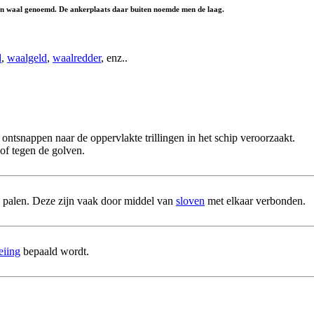
en
waal
genoemd. De ankerplaats daar buiten noemde men
de laag
.
d
,
waalgeld
,
waalredder
, enz..
t ontsnappen naar de oppervlakte trillingen in het schip veroorzaakt.
of tegen de golven.
rij palen. Deze zijn vaak door middel van
sloven
met elkaar verbonden.
eiing
bepaald wordt.