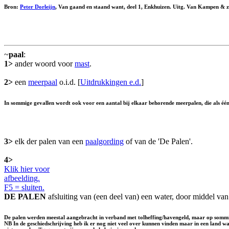
Bron:
Peter Dorleijn
, Van gaand en staand want, deel 1, Enkhuizen. Uitg. Van Kampen & z
~
paal
:
1>
ander woord voor
mast
.
2>
een
meerpaal
o.i.d. [
Uitdrukkingen e.d.
]
In sommige gevallen wordt ook voor een aantal bij elkaar behorende meerpalen, die als één
3>
elk der palen van een
paalgording
of van de 'De Palen'.
4>
Klik hier voor
afbeelding.
F5 = sluiten.
DE PALEN
afsluiting van (een deel van) een water, door middel van
De palen werden meestal aangebracht in verband met tolheffing/havengeld, maar op sommige 
NB In de geschiedschrijving heb ik er nog niet veel over kunnen vinden maar in een land wa