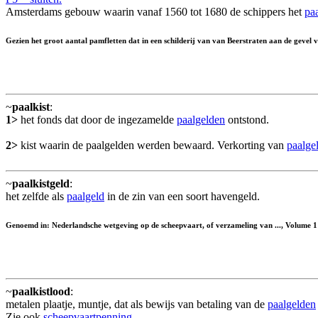
Amsterdams gebouw waarin vanaf 1560 tot 1680 de schippers het
pa
Gezien het groot aantal pamfletten dat in een schilderij van van Beerstraten aan de gevel
~
paalkist
:
1>
het fonds dat door de ingezamelde
paalgelden
ontstond.
2>
kist waarin de paalgelden werden bewaard. Verkorting van
paalgel
~
paalkistgeld
:
het zelfde als
paalgeld
in de zin van een soort havengeld.
Genoemd in: Nederlandsche wetgeving op de scheepvaart, of verzameling van ..., Volume 1
~
paalkistlood
:
metalen plaatje, muntje, dat als bewijs van betaling van de
paalgelden
Zie ook
scheepvaartpenning
.