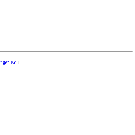
ngen e.d.
]