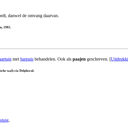
ordt, danwel de omvang daarvan.
n, 1982.
aartuig
met
harpuis
behandelen. Ook als
paajen
geschreven. [
Uitdrukki
che taal).via Delpher.nl.
stuig
.