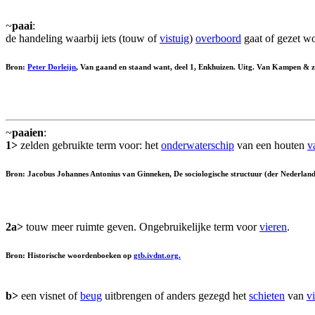
~
paai
:
de handeling waarbij iets (touw of
vistuig
)
overboord
gaat of gezet w
Bron:
Peter Dorleijn
, Van gaand en staand want, deel 1, Enkhuizen. Uitg. Van Kampen & z
~
paaien
:
1>
zelden gebruikte term voor: het
onderwaterschip
van een houten
v
Bron: Jacobus Johannes Antonius van Ginneken, De sociologische structuur (der Nederlands
2a>
touw meer ruimte geven. Ongebruikelijke term voor
vieren
.
Bron: Historische woordenboeken op
gtb.ivdnt.org.
b>
een visnet of
beug
uitbrengen of anders gezegd het
schieten
van
vi