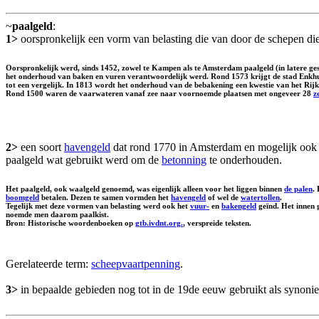
~
paalgeld
:
1>
oorspronkelijk een vorm van belasting die van door de schepen d
Oorspronkelijk werd, sinds 1452, zowel te Kampen als te Amsterdam paalgeld (in latere g
het onderhoud van baken en vuren verantwoordelijk werd. Rond 1573 krijgt de stad Enkhui
tot een vergelijk. In 1813 wordt het onderhoud van de bebakening een kwestie van het Rijk
Rond 1500 waren de vaarwateren vanaf zee naar voornoemde plaatsen met ongeveer 28
z
2>
een soort
havengeld
dat rond 1770 in Amsterdam en mogelijk ook 
paalgeld wat gebruikt werd om de
betonning
te onderhouden.
Het paalgeld, ook
waalgeld
genoemd, was eigenlijk alleen voor het liggen binnen
de palen
.
boomgeld
betalen. Dezen te samen vormden het
havengeld
of wel de
watertollen
.
Tegelijk met deze vormen van belasting werd ook het
vuur-
en
bakengeld
geïnd. Het innen
noemde men daarom
paalkist
.
Bron: Historische woordenboeken op
gtb.ivdnt.org.
, verspreide teksten.
Gerelateerde term:
scheepvaartpenning
.
3>
in bepaalde gebieden nog tot in de 19de eeuw gebruikt als synon