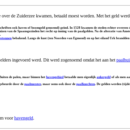
ie over de Zuiderzee kwamen, betaald moest worden. Met het geld wer
eschriften ook haven of boomgeld genoemd) geïnd. In 1528 kwamen de steden echter overeen d
zen van de Spaansgezinden het recht op inning van de paalgelden. Na de alteratie van Amst
.
eetonnen
bebakend. Langs de kust (ten Noorden van Egmond) en op het eiland Urk brandden
elders ingevoerd werd. Dit werd zogenoemd omdat het aan het
paalhui
 Buiten de palen, maar binnen het
havengebied
betaalde men eigenlijk
ankergeld
of als men aa
 gebeurde door de
paalmeester
, maar soms ook door de
paalknechten
. De gelden werden (tijd
iem voor
havengeld
.