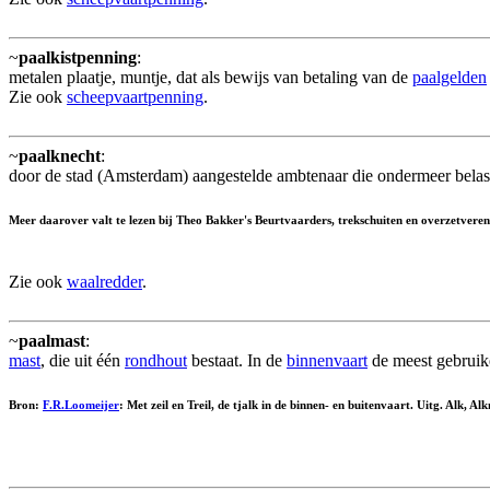
~
paalkistpenning
:
metalen plaatje, muntje, dat als bewijs van betaling van de
paalgelden
Zie ook
scheepvaartpenning
.
~
paalknecht
:
door de stad (Amsterdam) aangestelde ambtenaar die ondermeer belas
Meer daarover valt te lezen bij Theo Bakker's Beurtvaarders, trekschuiten en overzetveren
Zie ook
waalredder
.
~
paalmast
:
mast
, die uit één
rondhout
bestaat. In de
binnenvaart
de meest gebruike
Bron:
F.R.Loomeijer
: Met zeil en Treil, de tjalk in de binnen- en buitenvaart. Uitg. Alk, 