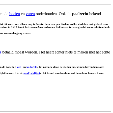
den de
boeien
en
vuren
onderhouden. Ook als
paalrecht
bekend.
at dit voortaan alleen nog te Amsterdam zou geschieden, welke stad dan ook geheel voor
erdam in 1578 komt het tussen Amsterdam en Enkhuizen tot een geschil en aansluitend ook
 na zonsondergang vuren.
s
betaald moest worden. Het heeft echter niets te maken met het echte
n de kade lag
wal-
en
kadegeld
. Bij passage door de steden moest men bovendien soms
elijk) bewaard in de
paal(geld)kist
. Het totaal aan fondsen wat daardoor binnen kwam