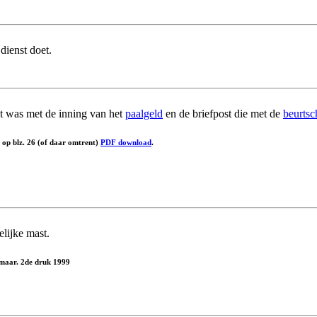
dienst doet.
t was met de inning van het
paalgeld
en de briefpost die met de
beurtsc
 op blz. 26 (of daar omtrent)
PDF download
.
lijke mast.
Alkmaar. 2de druk 1999