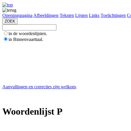
Openingspagina
Afbeeldingen
Teksten
Lijsten
Links
Toelichtingen
Co
in de woordenlijsten.
in Binnenvaarttaal.
Aanvullingen en correcties zijn welkom
.
Woordenlijst P