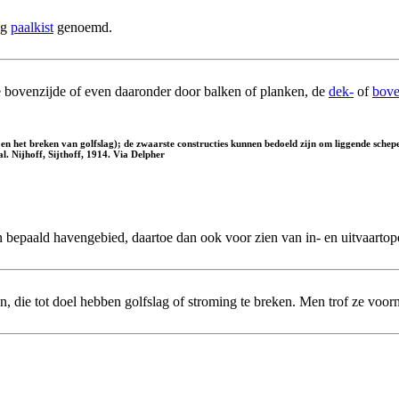
eg
paalkist
genoemd.
de bovenzijde of even daaronder door balken of planken, de
dek-
of
bove
n het breken van golfslag); de zwaarste constructies kunnen bedoeld zijn om liggende schepe
. Nijhoff, Sijthoff, 1914. Via Delpher
en bepaald havengebied, daartoe dan ook voor zien van in- en uitvaart
len, die tot doel hebben golfslag of stroming te breken. Men trof ze vo