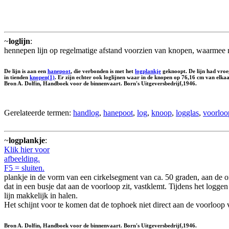
~
loglijn
:
hennepen lijn op regelmatige afstand voorzien van knopen, waarmee 
De lijn is aan een
hanepoot
, die verbonden is met het
logplankje
geknoopt. De lijn had vroe
in tienden
knopen(1)
. Er zijn echter ook loglijnen waar in de knopen op 76,16 cm van elkaa
Bron A. Dolfin, Handboek voor de binnenvaart. Born's Uitgeversbedrijf,1946.
Gerelateerde termen:
handlog
,
hanepoot
,
log
,
knoop
,
logglas
,
voorloo
~
logplankje
:
Klik hier voor
afbeelding.
F5 = sluiten.
plankje in de vorm van een cirkelsegment van ca. 50 graden, aan de 
dat in een busje dat aan de voorloop zit, vastklemt. Tijdens het logge
lijn makkelijk in halen.
Het schijnt voor te komen dat de tophoek niet direct aan de voorloop v
Bron A. Dolfin, Handboek voor de binnenvaart. Born's Uitgeversbedrijf,1946.