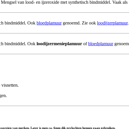
 Mengsel van lood- en ijzeroxide met synthetisch bindmiddel. Vaak als 
tisch bindmiddel. Ook
bloedplamuur
genoemd. Zie ook
loodijzerplamuur
.
sch bindmiddel. Ook
loodijzermenieplamuur
of
bloedplamuur
genoem
 visnetten.
gen.
n voorzien van merken. Later is men ca. 6mm dik gevlochten hennep gaan gebruiken.