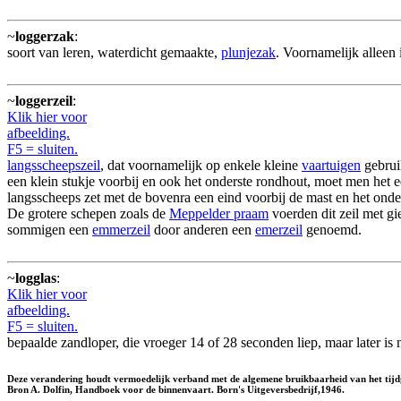
~
loggerzak
:
soort van leren, waterdicht gemaakte,
plunjezak
. Voornamelijk alleen 
~
loggerzeil
:
Klik hier voor
afbeelding.
F5 = sluiten.
langsscheepszeil
, dat voornamelijk op enkele kleine
vaartuigen
gebruik
een klein stukje voorbij en ook het onderste rondhout, moet men het ee
langsscheeps zet met de bovenra een eind voorbij de mast en het onder
De grotere schepen zoals de
Meppelder praam
voerden dit zeil met g
sommigen een
emmerzeil
door anderen een
emerzeil
genoemd.
~
logglas
:
Klik hier voor
afbeelding.
F5 = sluiten.
bepaalde zandloper, die vroeger 14 of 28 seconden liep, maar later is
Deze verandering houdt vermoedelijk verband met de algemene bruikbaarheid van het tijdg
Bron A. Dolfin, Handboek voor de binnenvaart. Born's Uitgeversbedrijf,1946.