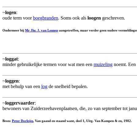
~
logen
:
oude term voor
boegbranden
. Soms ook als
loogen
geschreven.
Ondermeer bij
Mr Jhr. J. van Lennep
aangetroffen, maar verder geen oudere vermeldinge
~
loggat
:
minder gebruikelijke termen voor wat men een
muizeling
noemt. Een 
~
loggen
:
met behulp van een
log
de snelheid bepalen.
~
loggervaarder
:
bewoners van Zuiderzeehavenplaatsen, die, zo van september tot jan
Bron:
Peter Dorleijn
, Van gaand en staand want, deel 1, Uitg. Van Kampen & zn, 1982.