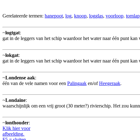
Gerelateerde termen:
hanepoot
,
log
,
knoop
,
logglas
,
voorloop
.
tornlap
~
logtgat
:
gat in de leggers van het schip waardoor het water naar één punt kan
~
lokgat
:
gat in de leggers van het schip waardoor het water naar één punt kan
~
Londense aak
:
één van de vele namen voor een
Palingaak
en/of
Heegeraak
.
~
Londaine
:
waarschijnlijk om een vrij groot (30 meter?) rivierschip. Het zou kunn
~
lonthouder
:
Klik hier voor
afbeelding.
F5 = sluiten.