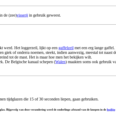
in de (zee)
visserij
in gebruik geweest.
t werd. Het loggerzeil, lijkt op een
gaffelzeil
met een erg lange gaffel.
n giek of onderra noemen, steekt, indien aanwezig, meestal tot naast de
eind tot de mast. Het is maar hoe men het bekijken wilt.
iek. De Belgische kanaal schepen (
Walen
) maakten soms ook gebruik van
 men tijdglazen die 15 of 30 seconden liepen, gaan gebruiken.
las. Bijgevolg van deze verandering werd de onderlinge afstand van de knopen in de
loglijn