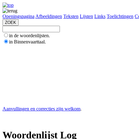
Openingspagina
Afbeeldingen
Teksten
Lijsten
Links
Toelichtingen
Co
in de woordenlijsten.
in Binnenvaarttaal.
Aanvullingen en correcties zijn welkom
.
Woordenlijst Log