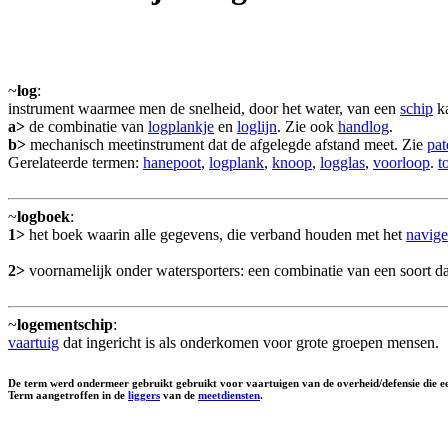
~
log
:
instrument waarmee men de snelheid, door het water, van een
schip
ka
a>
de combinatie van
logplankje
en
loglijn
. Zie ook
handlog
.
b>
mechanisch meetinstrument dat de afgelegde afstand meet. Zie
pat
Gerelateerde termen:
hanepoot
,
logplank
,
knoop
,
logglas
,
voorloop
.
t
~
logboek
:
1>
het boek waarin alle gegevens, die verband houden met het
navige
2>
voornamelijk onder watersporters: een combinatie van een soort d
~
logementschip
:
vaartuig
dat ingericht is als onderkomen voor grote groepen mensen.
De term werd ondermeer gebruikt gebruikt voor vaartuigen van de overheid/defensie die e
Term aangetroffen in de
liggers
van de
meetdiensten
.