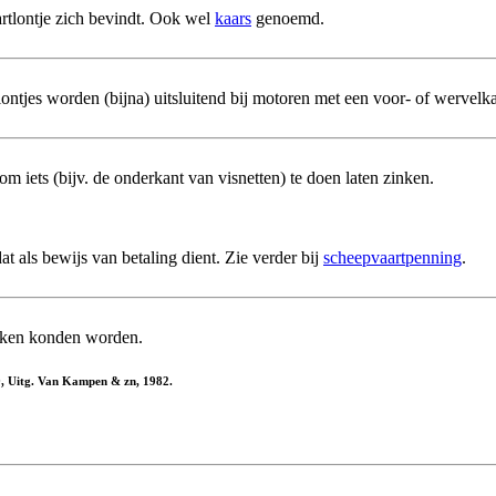
artlontje zich bevindt. Ook wel
kaars
genoemd.
lontjes worden (bijna) uitsluitend bij motoren met een voor- of wervelk
 iets (bijv. de onderkant van visnetten) te doen laten zinken.
t als bewijs van betaling dient. Zie verder bij
scheepvaartpenning
.
ken konden worden.
09, Uitg. Van Kampen & zn, 1982.