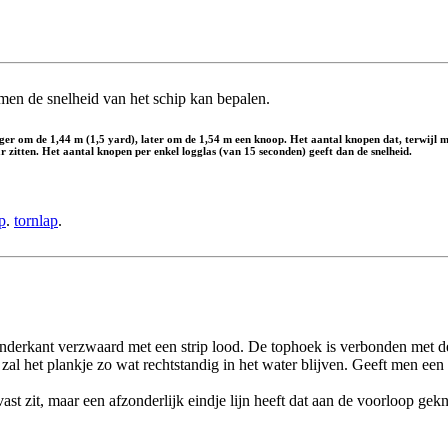
men de snelheid van het schip kan bepalen.
ger om de 1,44 m (1,5 yard), later om de 1,54 m een knoop. Het aantal knopen dat, terwijl m
r zitten. Het aantal knopen per enkel logglas (van 15 seconden) geeft dan de snelheid.
p
.
tornlap
.
onderkant verzwaard met een strip lood. De tophoek is verbonden met 
n zal het plankje zo wat rechtstandig in het water blijven. Geeft men een
ast zit, maar een afzonderlijk eindje lijn heeft dat aan de voorloop gek