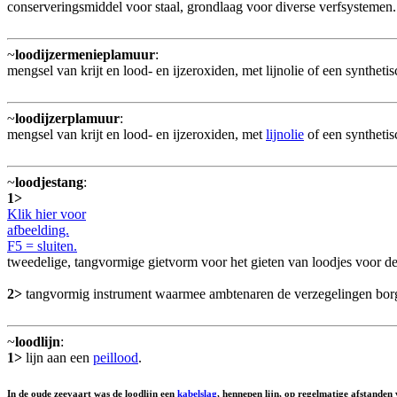
conserveringsmiddel voor staal, grondlaag voor diverse verfsystemen.
~
loodijzermenieplamuur
:
mengsel van krijt en lood- en ijzeroxiden, met lijnolie of een synthe
~
loodijzerplamuur
:
mengsel van krijt en lood- en ijzeroxiden, met
lijnolie
of een syntheti
~
loodjestang
:
1>
Klik hier voor
afbeelding.
F5 = sluiten.
tweedelige, tangvormige gietvorm voor het gieten van loodjes voor de
2>
tangvormig instrument waarmee ambtenaren de verzegelingen bor
~
loodlijn
:
1>
lijn aan een
peillood
.
In de oude zeevaart was de loodlijn een
kabelslag
, hennepen lijn, op regelmatige afstande