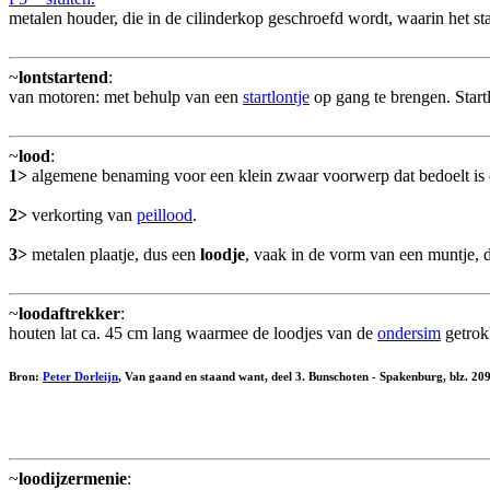
metalen houder, die in de cilinderkop geschroefd wordt, waarin het st
~
lontstartend
:
van motoren: met behulp van een
startlontje
op gang te brengen. Start
~
lood
:
1>
algemene benaming voor een klein zwaar voorwerp dat bedoelt is om
2>
verkorting van
peillood
.
3>
metalen plaatje, dus een
loodje
, vaak in de vorm van een muntje, da
~
loodaftrekker
:
houten lat ca. 45 cm lang waarmee de loodjes van de
ondersim
getrok
Bron:
Peter Dorleijn
, Van gaand en staand want, deel 3. Bunschoten - Spakenburg, blz. 2
~
loodijzermenie
: