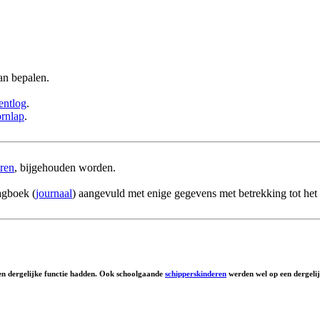
n bepalen.
entlog
.
ornlap
.
ren
, bijgehouden worden.
agboek (
journaal
) aangevuld met enige gegevens met betrekking tot het
en dergelijke functie hadden. Ook schoolgaande
schipperskinderen
werden wel op een dergelij