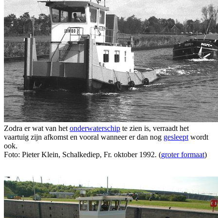
Zodra er wat van het
onderwaterschip
te zien is, verraadt het
vaartuig zijn afkomst en vooral wanneer er dan nog
gesleept
wordt
ook.
Foto: Pieter Klein, Schalkediep, Fr. oktober 1992. (
groter formaat
)