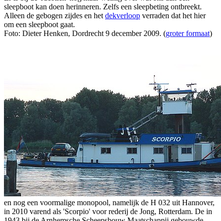
sleepboot kan doen herinneren. Zelfs een sleepbeting ontbreekt.
Alleen de gebogen zijdes en het
dekverloop
verraden dat het hier
om een sleepboot gaat.
Foto: Dieter Henken, Dordrecht 9 december 2009. (
groter formaat
)
en nog een voormalige monopool, namelijk de H 032 uit Hannover,
in 2010 varend als 'Scorpio' voor rederij de Jong, Rotterdam. De in
1943 bij de Arnhemsche Scheepsbouw Maatschappij gebouwde