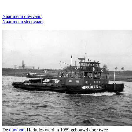
Naar menu duwvaart
.
Naar menu sleepvaart
.
De
duwboot
Herkules werd in 1959 gebouwd door twee