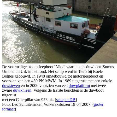
De voormalige stoomsleepboot 'Allod' vaart nu als duwboot 'Sumus
Umbra' uit Urk in het rond. Het schip werd in 1925 bij Boele
Bolnes gebouwd. In 1940 omgebouwd tot motorsleepboot en
voorzien van een 430 PK MWM. In 1989 uitgerust met een enkele
duwsteven
en in 2006 voorzien van een
duwplatform
met twee
zware
duwknieën
. Volgens de laatste berichten is de duwboot
uitgerust
met een Caterpillar van 973 pk. [
schepenDB
]
Foto: Leo Schuitemaker, Volkeraksluizen 19-04-2007. (
groter
formaat
)