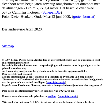
sleepboot werd begin jaren zeventig omgebouwd tot duwboot met
de afmetingen 21,85 x 5,5 x 2,4 meter. Het beschikt over twee
537pk Cummins motoren. (
SchepenDB
)
Foto: Dieter Henken, Oude Maas13 juni 2009. (
groter formaat
)
Bestandsrevisie April 2020.
Sitemap
© 1997-heden; Pieter Klein, Amsterdam of de rechthebbenden van de opgenomen tekst-
en afbeeldingsbestanden
De rechthebbenden kunnen niet aansprakelijk gesteld worden voor de gevolgen van het
gebruik van deze site,
noch voor de gevolgen van het gebruik van de in deze site opgenomen links!
Deze site gebruikt cookies!
Zonder toestemming vooraf, is gehele of gedeeltelijke overname van enig deel uit
'Binnenvaarttaal' verboden! Veel inzenders zullen echter een verzoek tot het (her)gebruik
van het getoonde materiaal inwilligen. (
meer informatie
)
Kopieën naar Facebook, Pinterest, en andere doorgeefluiken zijn echter niet toegestaan!
Deze site is geoptimaliseerd voor een resolutie van 1024x768 px.,
U wordt verzocht eventuele gebreken te
melden
!
(
meer informatie
)
Mijn dank gaat uit naar ALLEN, die mij met deze site helpen of geholpen hebben.