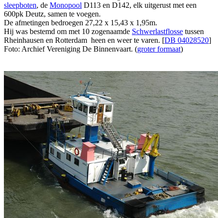
sleepboten
, de
Monopool
D113 en D142, elk uitgerust met een
600pk Deutz, samen te voegen.
De afmetingen bedroegen 27,22 x 15,43 x 1,95m.
Hij was bestemd om met 10 zogenaamde
Schwerlastflosse
tussen
Rheinhausen en Rotterdam heen en weer te varen. [
DB 04028520
]
Foto: Archief Vereniging De Binnenvaart. (
groter formaat
)