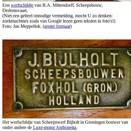
Een
werfschildje
van B.A. Mittendorff, Scheepsbouw,
Dedemsvaart.
(Niet een geheel onnodige vermelding, mocht U zo denken:
zoekmachines zoals van Google lezen geen teksten in foto's!)
Foto: Jan Meppelink. (
groter formaat
)
Het werfschildje van Scheepswerf Bijholt in Groningen bouwer van
onder andere de
Luxe-motor Anthonetta
.