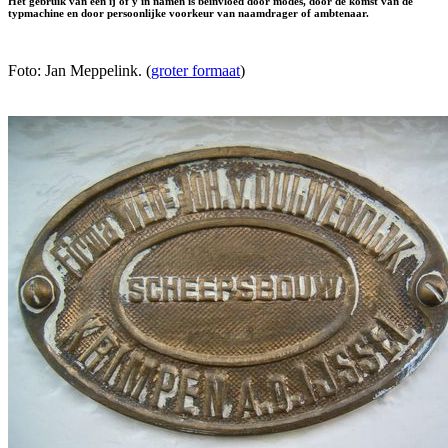
Het gebruik van een ij of y in namen is beïnvloed door modes, door de komst van de
typmachine en door persoonlijke voorkeur van naamdrager of ambtenaar.
Foto: Jan Meppelink. (
groter formaat
)