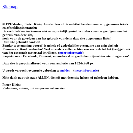
Sitemap
© 1997-heden; Pieter Klein, Amsterdam of de rechthebbenden van de opgenomen tekst-
en afbeeldingsbestanden
De rechthebbenden kunnen niet aansprakelijk gesteld worden voor de gevolgen van het
gebruik van deze site,
noch voor de gevolgen van het gebruik van de in deze site opgenomen links!
Deze site gebruikt cookies!
Zonder toestemming vooraf, is gehele of gedeeltelijke overname van enig deel uit
'Binnenvaarttaal' verboden! Veel inzenders zullen echter een verzoek tot het (her)gebruik
van het getoonde materiaal inwilligen. (
meer informatie
)
Kopieën naar Facebook, Pinterest, en andere doorgeefluiken zijn echter niet toegestaan!
Deze site is geoptimaliseerd voor een resolutie van 1024x768 px.,
U wordt verzocht eventuele gebreken te
melden
!
(
meer informatie
)
Mijn dank gaat uit naar ALLEN, die mij met deze site helpen of geholpen hebben.
Pieter Klein:
Redacteur, auteur, ontwerper en webmaster.