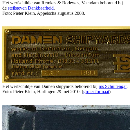
Het werfschildje van Remkes & Bodewes, Veendam behorend bij
de
steilsteven Dankbaarheid
.
Foto: Pieter Klein, Appelscha augustus 2008.
Het werfschildje van Damen shipyards behorend bij
ms Schuitengat
.
Foto: Pieter Klein, Harlingen 29 mei 2010. (
groter formaat
)