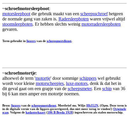
~
schroefmotorsleepboot
:
motorsleepboot
die gebruik maakt van een
scheepsschroef
hetgeen
de normale gang van zaken is.
Radersleepboten
waren vrijwel altijd
stoomsleepboten
. Er hebben slechts weinig
motorradersleepboten
gevaren.
Term gebruikt in
liggers
van de
scheepsmeetdienst
.
~
schroefmotortje
:
alhoewel de term '
motortje
' door sommige
schippers
wel gebruikt
wordt voor kleine
motorscheepjes
,
luxe-motors
, denk ik dat het in
dit geval gaat om een grapje van de
scheepsmeter
. Een
schip
van 36
bij 6 kan men amper een motortje noemen.
Bron:
liggers
van de
scheepsmeetdienst
. Meetbrief ms. Wiljo
Hb352N
. (Opm. Deze term is
in de digitale versie van de liggers gecorrigeerd, dus niet meer terug te vinden!)
Originele
scan
. Volgens de
kadasterkaart
(
186 B Breda 1928
) ingeschreven als stalen motorschip.