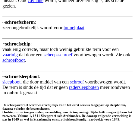
uitslaat. Ook
cavitatie
wordt, wanneer deze ernstig is, als schade
gezien.
~
schroefscherm
:
zeer ongebruikelijk woord voor
tunnelplaat
.
~
schroefschip
:
vaak enig correcte, maar toch weinig gebruikte term voor een
vaartuig
dat door een
scheepsschroef
voortbewogen wordt. Zie ook
schroefboot
.
~
schroefsleepboot
:
sleepboot
, die door middel van een
schroef
voortbewogen wordt.
De term is sinds de tijd dat er geen
radersleepboten
meer rondvaren
in onbruik geraakt.
De scheepsschroef werd waarschijnlijk voor het eerst serieus toegepast op sleepboten,
daarna volgden de beurtschepen.
Oudste, tot nu toe gevonden, vermelding van de toepassing: Tijdschrift toegewijd aan het
zeewezen, Volume 1, 1841 Sleepproef sslb Archimedes. De daarop volgende vermelding is
pas in 1849 en wel in Staatkundig en staathuishoudkundig jaarboekje voor 1849.