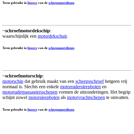
Term gebruikt in
liggers
van de
scheepsmeetdienst
.
~
schroefmotordekschip
:
waarschijnlijk een
motordekschuit
.
Term gebruikt in
liggers
van de
scheepsmeetdienst
.
~
schroefmotorschip
:
motorschip
dat gebruik maakt van een
scheepsschroef
hetgeen vrij
normaal is. Slechts een enkele
motorradersleepboten
en
motorraderpassagiersschepen
vormen de uitzonderingen. Het begrip
schijnt zowel
motorsleepboten
als
motorvrachtschepen
te omvatten.
Term gebruikt in
liggers
van de
scheepsmeetdienst
.