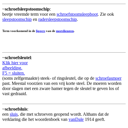
~
schroefsleepstoomschip
:
beetje vreemde term voor een
schroefstoomsleepboot
. Zie ook
sleepstoomschip
en
radersleepstoomschip
.
Term voorkomend in de
liggers
van de
meetdiensten
.
~
schroefsleutel
:
Klik hier voor
afbeelding.
F5 = sluiten.
(soms zelfgemaakte) steek- of ringsleutel, die op de
schroefasmoer
past. Meestal voorzien van een vrij korte steel. De moeren worden
door slagen met een zware hamer tegen de sleutel te geven los of
vast gedraaid.
~
schroefsluis
:
een
sluis
, die met schroeven geopend wordt. Althans dat de
verklaring die het woordenboek van
vanDale
1914 geeft.