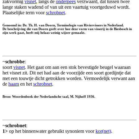
zakvormig
visnet
, langs de
onderpees
verzwaard, dat tussen twee
lange staken wadend of van uit een vaartuig voortgeduwd wordt.
Plaatselijke term voor
schrobnet
.
Genoemd in: Dr. Th. H. van Doorn, Terminologie van Riviervissers in Nederland.
De beschrijving die van Doorn geeft over hoe deze vorm van visserij in de Biesbosch in
zijn werk gaat, heeft mij helaas weinig wijzer gemaakt.
~
schrobbe
:
soort
visnet
. Het gaat om aan een stok bevestigde beugel waaraan
het visnet zit. Dit net had aan de voorzijde een soort gordijntje dat
met een touwtje dicht getrokken worden. Vermoedelijk verwant aan
de
haam
en het
schrobnet
.
Bron: Woordenboek der Nederlandsche taal, M. Nijhoff 1936.
~
schrobnet
:
1>
op het binnenwater gebruikt synoniem voor
kor(net)
.