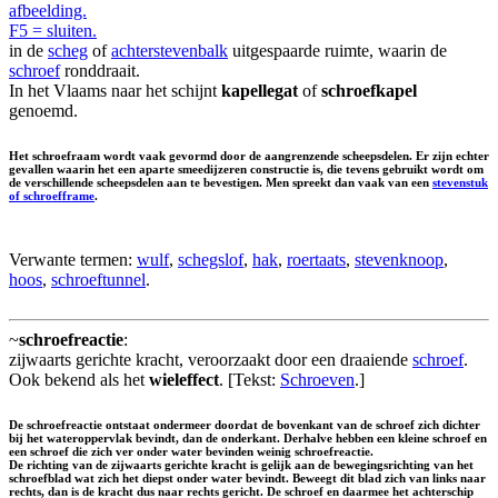
afbeelding.
F5 = sluiten.
in de
scheg
of
achterstevenbalk
uitgespaarde ruimte, waarin de
schroef
ronddraait.
In het Vlaams naar het schijnt
kapellegat
of
schroefkapel
genoemd.
Het schroefraam wordt vaak gevormd door de aangrenzende scheepsdelen. Er zijn echter
gevallen waarin het een aparte smeedijzeren constructie is, die tevens gebruikt wordt om
de verschillende scheepsdelen aan te bevestigen. Men spreekt dan vaak van een
stevenstuk
of schroefframe
.
Verwante termen:
wulf
,
schegslof
,
hak
,
roertaats
,
stevenknoop
,
hoos
,
schroeftunnel
.
~
schroefreactie
:
zijwaarts gerichte kracht, veroorzaakt door een draaiende
schroef
.
Ook bekend als het
wieleffect
. [Tekst:
Schroeven
.]
De schroefreactie ontstaat ondermeer doordat de bovenkant van de schroef zich dichter
bij het wateroppervlak bevindt, dan de onderkant. Derhalve hebben een kleine schroef en
een schroef die zich ver onder water bevinden weinig schroefreactie.
De richting van de zijwaarts gerichte kracht is gelijk aan de bewegingsrichting van het
schroefblad wat zich het diepst onder water bevindt. Beweegt dit blad zich van links naar
rechts, dan is de kracht dus naar rechts gericht. De schroef en daarmee het achterschip