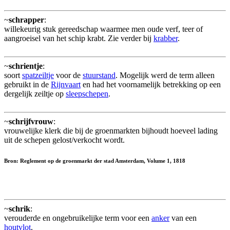
~
schrapper
:
willekeurig stuk gereedschap waarmee men oude verf, teer of
aangroeisel van het schip krabt. Zie verder bij
krabber
.
~
schrientje
:
soort
spatzeiltje
voor de
stuurstand
. Mogelijk werd de term alleen
gebruikt in de
Rijnvaart
en had het voornamelijk betrekking op een
dergelijk zeiltje op
sleepschepen
.
~
schrijfvrouw
:
vrouwelijke klerk die bij de groenmarkten bijhoudt hoeveel lading
uit de schepen gelost/verkocht wordt.
Bron: Reglement op de groenmarkt der stad Amsterdam, Volume 1, 1818
~
schrik
:
verouderde en ongebruikelijke term voor een
anker
van een
houtvlot
.