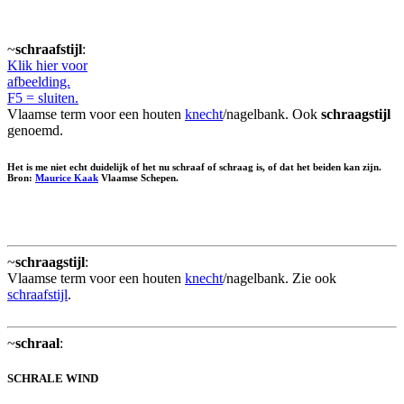
~
schraafstijl
:
Klik hier voor
afbeelding.
F5 = sluiten.
Vlaamse term voor een houten
knecht
/nagelbank. Ook
schraagstijl
genoemd.
Het is me niet echt duidelijk of het nu schraaf of schraag is, of dat het beiden kan zijn.
Bron:
Maurice Kaak
Vlaamse Schepen.
~
schraagstijl
:
Vlaamse term voor een houten
knecht
/nagelbank. Zie ook
schraafstijl
.
~
schraal
:
SCHRALE WIND