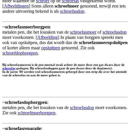
moer waarmee de
schroef
op de
schroefas
vastgeklemd wordt.
[
Afbeeldingen
] Soms alleen
schroefmoer
genoemd, terwijl een iets
andere uitvoering bekend is als
schroefasdop
.
~
schroefasmoerborgpen
:
metalen pen, die het losraken van de
schroefasmoer
of
schroefasdop
moet voorkomen. [
Afbeelding
] In plaats van borgpen spreekt men
ook van opsluitpen, dus dat wordt dan de
schroefasmoeropsluitpen
of korter alleen maar
opsluitpen
genoemd. Zie ook
schroefdopborgpen
.
Bij schroefasmoeren is de pen meestal strak achter de moer door een gat dwars door de
schroefas
geslagen. Bij schroefasdoppen gaat de pen dwars door de dop(moer).
In de jaren '80 werden veel schroefasmoeren geborgd door een strip die over het uiteinde
van de schroefas en aan de moer gelast is.
~
schroefasdopborgpen
:
metalen pen, die het losraken van de
schroefasdop
moet voorkomen.
Zie ook
schroefmoerborgpen
.
~
schroefasreparatie
: