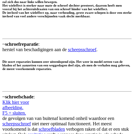
zal zich dus naar links willen bewegen.
Het wieleffect is sterker naar mate de schroef slechter presteert, daarom heeft men
vooral bij het achteruitdraaien van een schroef hinder van het wieleffect.
De invloed van het wieleffect op, naar verhouding, grote zware schepen is door een sterke
invloed van veel andere verschijnselen vaak slecht merkbaar.
~
schroefreparatie
:
herstel van beschadigingen aan de
scheepsschroef
.
Dit soort reparaties kunnen zeer uiteenlopend zijn. Het weer in model zetten van de
bladen of het aanzetten van een weggeslagen deel zijn, als men de verhalen mag geloven,
de meest voorkomende reparaties.
~
schroefschade
:
Klik hier voor
afbeelding.
F5 = sluiten.
de gevolgen van van buitenaf komend onheil waardoor een
scheepsschroef
niet meer optimaal functioneert. Het meest
voorkomend is dat
schroefbladen
verbogen raken of dat er een stuk