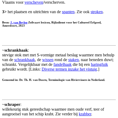
Vlaams voor
verscheven
/verscherven.
3>
het plaatsen en uitrichten van de
spanten
. Zie ook
stroken
.
Bron:
J. van Beylen
Zeilvaart lexicon, Rijksdienst voor het Cultureel Erfgoed,
Amersfoort, 2023
~
schrankhaak
:
stevige stok met met S-vormige metaal beslag waarmee men behulp
van de
schrankhaak
, de
wissen
rond de
staken
, naar beneden duwt;
schrankt. Vergelijkbaar met de
fandelhaak
die bij een
haringfuik
gebruikt wordt. [Links:
Diverse termen inzake het vistuig
.]
Genoemd in: Dr. Th. H. van Doorn, Terminologie van Riviervissers in Nederland.
~
schraper
:
willekeurig stuk gereedschap waarmee men oude verf, teer of
aangroeisel van het schip krabt. Zie verder bij
krabber
.