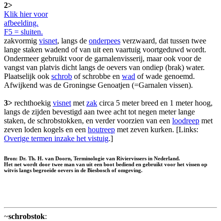
2>
Klik hier voor
afbeelding.
F5 = sluiten.
zakvormig
visnet
, langs de
onderpees
verzwaard, dat tussen twee
lange staken wadend of van uit een vaartuig voortgeduwd wordt.
Ondermeer gebruikt voor de garnalenvisserij, maar ook voor de
vangst van platvis dicht langs de oevers van ondiep (brak) water.
Plaatselijk ook
schrob
of schrobbe en
wad
of wade genoemd.
Afwijkend was de Groningse Genoatjen (=Garnalen vissen).
3>
rechthoekig
visnet
met
zak
circa 5 meter breed en 1 meter hoog,
langs de zijden bevestigd aan twee acht tot negen meter lange
staken, de schrobstokken, en verder voorzien van een
loodreep
met
zeven loden kogels en een
houtreep
met zeven kurken. [Links:
Overige termen inzake het vistuig
.]
Bron: Dr. Th. H. van Doorn, Terminologie van Riviervissers in Nederland.
Het net wordt door twee man van uit een boot bediend en gebruikt voor het vissen op
witvis langs begroeide oevers in de Biesbosch of omgeving.
~
schrobstok
: