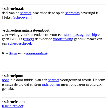
~
schroefnaaf
:
deel van de
schroef
, waarmee deze op de
schroefas
bevestigd is.
[Tekst:
Schroeven
.]
~
schroefpassagiersstoomboot
:
zeer weinig voorkomende term voor een
stoompassagiersschip
en
geen BOOT! (
uitleg
) dat voor de
voortstuwing
gebruik maakt van
een
scheepsschroef
.
Bron:
liggers
van de
scheepsmeetdienst
.
~
schroefpont
:
pont
, die door middel van een
schroef
voortgestuwd wordt. De term
is sinds de tijd dat er geen
raderponten
meer rondvaren in onbruik
geraakt.
~
schroefraam
:
Klik hier voor