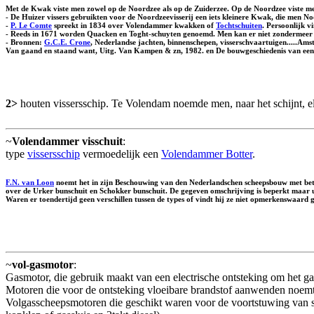
Met de Kwak viste men zowel op de Noordzee als op de Zuiderzee. Op de Noordzee viste 
- De Huizer vissers gebruikten voor de Noordzeevisserij een iets kleinere Kwak, die men
No
-
P. Le Comte
spreekt in 1834 over Volendammer kwakken of
Tochtschuiten
. Persoonlijk v
- Reeds in 1671 worden Quacken en Toght-schuyten genoemd. Men kan er niet zondermeer 
- Bronnen:
G.C.E. Crone
, Nederlandse jachten, binnenschepen, visserschvaartuigen.....Am
Van gaand en staand want, Uitg. Van Kampen & zn, 1982. en De bouwgeschiedenis van een bo
2>
houten vissersschip. Te Volendam noemde men, naar het schijnt, e
~
Volendammer visschuit
:
type
vissersschip
vermoedelijk een
Volendammer Botter
.
F.N. van Loon
noemt het in zijn Beschouwing van den Nederlandschen scheepsbouw met betre
over de
Urker bunschuit
en
Schokker bunschuit
. De gegeven omschrijving is beperkt maar
Waren er toendertijd geen verschillen tussen de types of vindt hij ze niet opmerkenswaard
~
vol-gasmotor
:
Gasmotor, die gebruik maakt van een electrische ontsteking om het ga
Motoren die voor de ontsteking vloeibare brandstof aanwenden noe
Volgasscheepsmotoren die geschikt waren voor de voortstuwing van sc