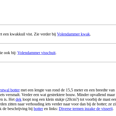
t een kwakkuil vist. Zie verder bij
Volendammer kwak
.
Zie ook bij:
Volendammer visschuit
.
stwal botter
met een lengte van rond de 15,5 meter en een breedte van 
st iets versmalt. Verder een wat gestrektere bouw. Minder opvallend maar
en is. Het
dek
loopt nog een klein stukje (20cm?) tot voorbij de mast ee
en zitten naar verhouding iets verder naar voor dan bij de botter; ze zi
 de beschrijving bij
botter
en links:
Diverse termen inzake de visserij
.