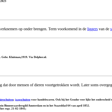
, 2023
werknemers op onder brengen. Term voorkomend in de
liggers
van de
s
d. Gebr. Kluitman,1919. Via Delpher.nl.
uig dat door mensen of dieren voortgetrokken wordt. Later soms overg
hietschuiten
;
jaagschuiten
voor handelswaren. Ook bij het Goudse veer lijkt het onderscheid 
lein Binnenvaardersgild Amsterdam en in het Staatsblad 64 van april 1852.
het regt. 21-02-1841;