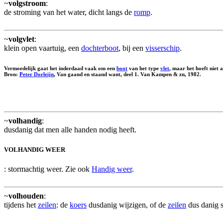
~
volgstroom
:
de stroming van het water, dicht langs de
romp
.
~
volgvlet
:
klein open vaartuig, een
dochterboot
, bij een
visserschip
.
Vermoedelijk gaat het inderdaad vaak om een
boot
van het type
vlet
, maar het hoeft niet a
Bron:
Peter Dorleijn
, Van gaand en staand want, deel 1. Van Kampen & zn, 1982.
~
volhandig
:
dusdanig dat men alle handen nodig heeft.
VOLHANDIG WEER
: stormachtig weer. Zie ook
Handig weer
.
~
volhouden
:
tijdens het
zeilen
: de
koers
dusdanig wijzigen, of de
zeilen
dus danig s