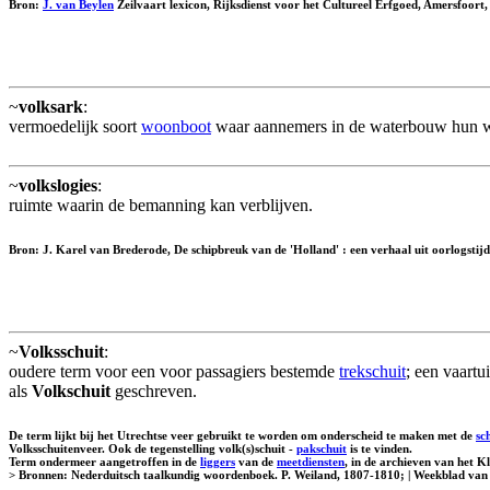
Bron:
J. van Beylen
Zeilvaart lexicon, Rijksdienst voor het Cultureel Erfgoed, Amersfoort
~
volksark
:
vermoedelijk soort
woonboot
waar aannemers in de waterbouw hun 
~
volkslogies
:
ruimte waarin de bemanning kan verblijven.
Bron: J. Karel van Brederode, De schipbreuk van de 'Holland' : een verhaal uit oorlogstij
~
Volksschuit
:
oudere term voor een voor passagiers bestemde
trekschuit
; een vaart
als
Volkschuit
geschreven.
De term lijkt bij het Utrechtse veer gebruikt te worden om onderscheid te maken met de
sc
Volksschuitenveer. Ook de tegenstelling volk(s)schuit -
pakschuit
is te vinden.
Term ondermeer aangetroffen in de
liggers
van de
meetdiensten
, in de archieven van het K
> Bronnen: Nederduitsch taalkundig woordenboek. P. Weiland, 1807-1810; | Weekblad van 