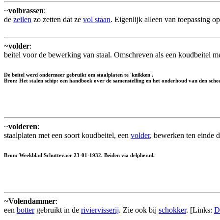
~
volbrassen
:
de
zeilen
zo zetten dat ze
vol staan
. Eigenlijk alleen van toepassing o
~
volder
:
beitel voor de bewerking van staal. Omschreven als een koudbeitel m
De beitel werd ondermeer gebruikt om staalplaten te 'knikken'.
Bron: Het stalen schip: een handboek over de samenstelling en het onderhoud van den sch
~
volderen
:
staalplaten met een soort koudbeitel, een
volder
, bewerken ten einde de
Bron: Weekblad Schuttevaer 23-01-1932. Beiden via delpher.nl.
~
Volendammer
:
een
botter
gebruikt in de
riviervisserij
. Zie ook bij
schokker
. [Links:
D