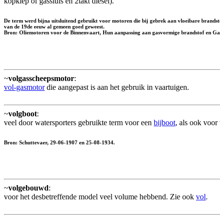
kopklep of gassluis en 2takt diesel).
De term werd bijna uitsluitend gebruikt voor motoren die bij gebrek aan vloeibare bran
van de 19de eeuw al gemeen goed geweest.
Bron: Oliemotoren voor de Binnenvaart, Hun aanpassing aan gasvormige brandstof en Gasg
~
volgasscheepsmotor
:
vol-gasmotor
die aangepast is aan het gebruik in vaartuigen.
~
volgboot
:
veel door watersporters gebruikte term voor een
bijboot
, als ook voor
Bron: Schuttevaer, 29-06-1907 en 25-08-1934.
~
volgebouwd
:
voor het desbetreffende model veel volume hebbend. Zie ook
vol
.