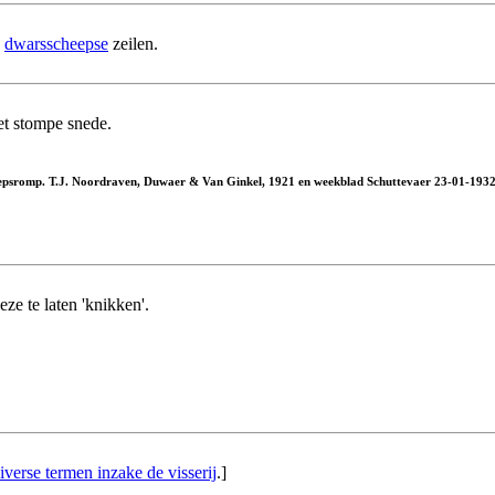
p
dwarsscheepse
zeilen.
et stompe snede.
eepsromp. T.J. Noordraven, Duwaer & Van Ginkel, 1921 en weekblad Schuttevaer 23-01-1932. 
ze te laten 'knikken'.
iverse termen inzake de visserij
.]