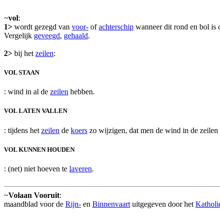
~
vol
:
1>
wordt gezegd van
voor-
of
achterschip
wanneer dit rond en bol is 
Vergelijk
geveegd
,
gehaald
.
2>
bij het
zeilen
:
VOL STAAN
: wind in al de
zeilen
hebben.
VOL LATEN VALLEN
: tijdens het
zeilen
de
koers
zo wijzigen, dat men de wind in de zeilen k
VOL KUNNEN HOUDEN
: (net) niet hoeven te
laveren
.
~
Volaan Vooruit
:
maandblad voor de
Rijn-
en
Binnenvaart
uitgegeven door het
Katholi