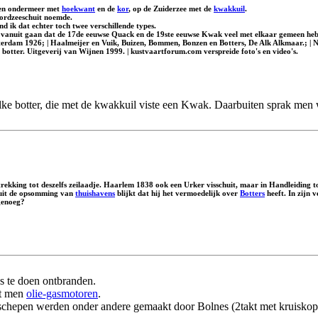
men ondermeer met
hoekwant
en de
kor
, op de Zuiderzee met de
kwakkuil
.
ordzeeschuit
noemde.
ind ik dat echter toch twee verschillende types.
vanuit gaan dat de 17de eeuwse Quack en de 19ste eeuwse Kwak veel met elkaar gemeen he
sterdam 1926; | Haalmeijer en Vuik, Buizen, Bommen, Bonzen en Botters, De Alk Alkmaar.; | 
tter. Uitgeverij van Wijnen 1999. | kustvaartforum.com verspreide foto's en video's.
lke botter, die met de kwakkuil viste een Kwak. Daarbuiten sprak men
kking tot deszelfs zeilaadje. Haarlem 1838 ook een Urker visschuit, maar in Handleiding t
 uit de opsomming van
thuishavens
blijkt dat hij het vermoedelijk over
Botters
heeft. In zijn 
 genoeg?
s te doen ontbranden.
mt men
olie-gasmotoren
.
hepen werden onder andere gemaakt door Bolnes (2takt met kruiskop), 