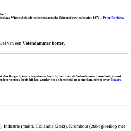
bben!
Nicolaas Witsen Aeloude en hedendaegsche Scheepsbouw en bestier 1671. |
Peter Dorleijn
,
 wel van een
Volendammer botter
.
ot den Burgerlijken Scheepsbouw heeft hij het over de
Volendammer bunschuit
, als ook
verdere vertoog heeft hij het, zonder het onderscheid op te merken, echter over
Blazers
.
Industrie (4takt), Hollandia (2takt), Kromhout (2takt gloeikop met