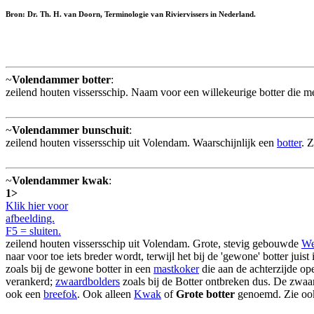
Bron: Dr. Th. H. van Doorn, Terminologie van Riviervissers in Nederland.
~
Volendammer botter
:
zeilend houten vissersschip. Naam voor een willekeurige botter die me
~
Volendammer bunschuit
:
zeilend houten vissersschip uit Volendam. Waarschijnlijk een
botter
. 
~
Volendammer kwak
:
1>
Klik hier voor
afbeelding.
F5 = sluiten.
zeilend houten vissersschip uit Volendam. Grote, stevig gebouwde
We
naar voor toe iets breder wordt, terwijl het bij de 'gewone' botter jui
zoals bij de gewone botter in een
mastkoker
die aan de achterzijde op
verankerd;
zwaardbolders
zoals bij de Botter ontbreken dus. De zwaard
ook een
breefok
. Ook alleen
Kwak
of
Grote botter
genoemd. Zie ook