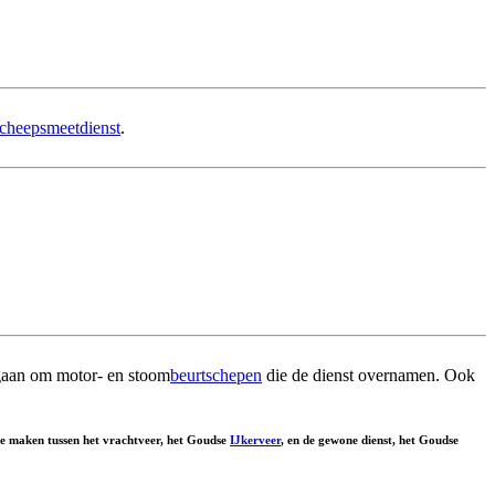
cheepsmeetdienst
.
egaan om motor- en stoom
beurtschepen
die de dienst overnamen. Ook
te maken tussen het vrachtveer, het Goudse
IJkerveer
, en de gewone dienst, het Goudse