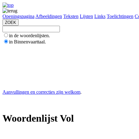
Openingspagina
Afbeeldingen
Teksten
Lijsten
Links
Toelichtingen
Co
in de woordenlijsten.
in Binnenvaarttaal.
Aanvullingen en correcties zijn welkom
.
Woordenlijst Vol