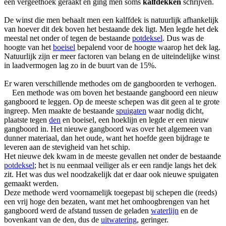
een vergeethoek geraakt en ging men soms
kalfdekken
schrijven.
De winst die men behaalt men een kalffdek is natuurlijk afhankelijk
van hoever dit dek boven het bestaande dek ligt. Men legde het dek
meestal net onder of tegen de bestaande
potdeksel
. Dus was de
hoogte van het
boeisel
bepalend voor de hoogte waarop het dek lag.
Natuurlijk zijn er meer factoren van belang en de uiteindelijke winst
in laadvermogen lag zo in de buurt van de 15%.
Er waren verschillende methodes om de gangboorden te verhogen.
Een methode was om boven het bestaande gangboord een nieuw
gangboord te leggen. Op de meeste schepen was dit geen al te grote
ingreep. Men maakte de bestaande
spuigaten
waar nodig dicht,
plaatste tegen
den
en boeisel, een hoeklijn en legde er een nieuw
gangboord in. Het nieuwe gangboord was over het algemeen van
dunner materiaal, dan het oude, want het hoefde geen bijdrage te
leveren aan de stevigheid van het schip.
Het nieuwe dek kwam in de meeste gevallen net onder de bestaande
potdeksel
; het is nu eenmaal veiliger als er een randje langs het dek
zit. Het was dus wel noodzakelijk dat er daar ook nieuwe spuigaten
gemaakt werden.
Deze methode werd voornamelijk toegepast bij schepen die (reeds)
een vrij hoge den bezaten, want met het omhoogbrengen van het
gangboord werd de afstand tussen de geladen
waterlijn
en de
bovenkant van de den, dus de
uitwatering
, geringer.