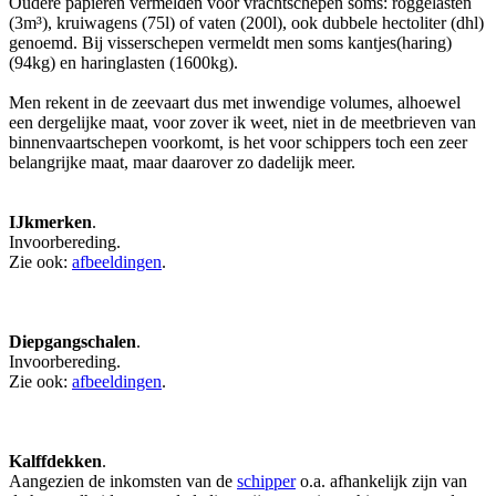
Oudere papieren vermelden voor vrachtschepen soms: roggelasten
(3m³), kruiwagens (75l) of vaten (200l), ook dubbele hectoliter (dhl)
genoemd. Bij visserschepen vermeldt men soms kantjes(haring)
(94kg) en haringlasten (1600kg).
Men rekent in de zeevaart dus met inwendige volumes, alhoewel
een dergelijke maat, voor zover ik weet, niet in de meetbrieven van
binnenvaartschepen voorkomt, is het voor schippers toch een zeer
belangrijke maat, maar daarover zo dadelijk meer.
IJkmerken
.
Invoorbereding.
Zie ook:
afbeeldingen
.
Diepgangschalen
.
Invoorbereding.
Zie ook:
afbeeldingen
.
Kalffdekken
.
Aangezien de inkomsten van de
schipper
o.a. afhankelijk zijn van