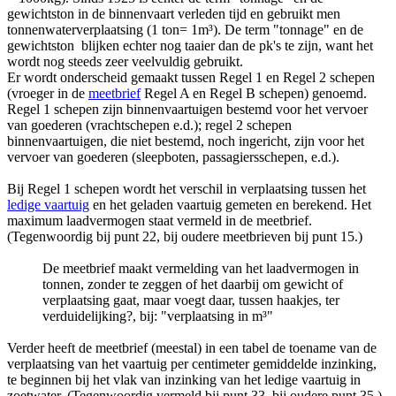
gewichtston in de binnenvaart verleden tijd en gebruikt men
tonnenwaterverplaatsing (1 ton= 1m³). De term "tonnage" en de
gewichtston blijken echter nog taaier dan de pk's te zijn, want het
wordt nog steeds zeer veelvuldig gebruikt.
Er wordt onderscheid gemaakt tussen Regel 1 en Regel 2 schepen
(vroeger in de
meetbrief
Regel A en Regel B schepen) genoemd.
Regel 1 schepen zijn binnenvaartuigen bestemd voor het vervoer
van goederen (vrachtschepen e.d.); regel 2 schepen
binnenvaartuigen, die niet bestemd, noch ingericht, zijn voor het
vervoer van goederen (sleepboten, passagiersschepen, e.d.).
Bij Regel 1 schepen wordt het verschil in verplaatsing tussen het
ledige vaartuig
en het geladen vaartuig gemeten en berekend. Het
maximum laadvermogen staat vermeld in de meetbrief.
(Tegenwoordig bij punt 22, bij oudere meetbrieven bij punt 15.)
De meetbrief maakt vermelding van het laadvermogen in
tonnen, zonder te zeggen of het daarbij om gewicht of
verplaatsing gaat, maar voegt daar, tussen haakjes, ter
verduidelijking?, bij: "verplaatsing in m³"
Verder heeft de meetbrief (meestal) in een tabel de toename van de
verplaatsing van het vaartuig per centimeter gemiddelde inzinking,
te beginnen bij het vlak van inzinking van het ledige vaartuig in
zoetwater. (Tegenwoordig vermeld bij punt 33, bij oudere punt 35.)