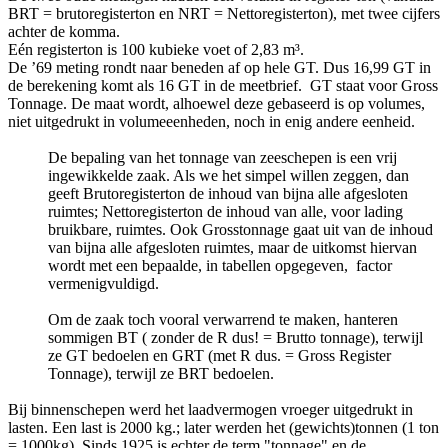
BRT = brutoregisterton en NRT = Nettoregisterton), met twee cijfers
achter de komma.
Eén registerton is 100 kubieke voet of 2,83 m³.
De ’69 meting rondt naar beneden af op hele GT. Dus 16,99 GT in
de berekening komt als 16 GT in de meetbrief. GT staat voor Gross
Tonnage. De maat wordt, alhoewel deze gebaseerd is op volumes,
niet uitgedrukt in volumeeenheden, noch in enig andere eenheid.
De bepaling van het tonnage van zeeschepen is een vrij
ingewikkelde zaak. Als we het simpel willen zeggen, dan
geeft Brutoregisterton de inhoud van bijna alle afgesloten
ruimtes; Nettoregisterton de inhoud van alle, voor lading
bruikbare, ruimtes. Ook Grosstonnage gaat uit van de inhoud
van bijna alle afgesloten ruimtes, maar de uitkomst hiervan
wordt met een bepaalde, in tabellen opgegeven, factor
vermenigvuldigd.
Om de zaak toch vooral verwarrend te maken, hanteren
sommigen BT ( zonder de R dus! = Brutto tonnage), terwijl
ze GT bedoelen en GRT (met R dus. = Gross Register
Tonnage), terwijl ze BRT bedoelen.
Bij binnenschepen werd het laadvermogen vroeger uitgedrukt in
lasten. Een last is 2000 kg.; later werden het (gewichts)tonnen (1 ton
= 1000kg). Sinds 1925 is echter de term "tonnage" en de