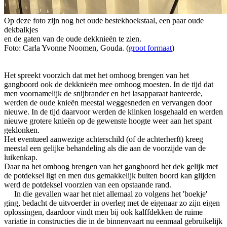
Op deze foto zijn nog het oude bestekhoekstaal, een paar oude
dekbalkjes
en de gaten van de oude dekknieën te zien.
Foto: Carla Yvonne Noomen, Gouda. (
groot formaat
)
Het spreekt voorzich dat met het omhoog brengen van het
gangboord ook de dekknieën mee omhoog moesten. In de tijd dat
men voornamelijk de snijbrander en het lasapparaat hanteerde,
werden de oude knieën meestal weggesneden en vervangen door
nieuwe. In de tijd daarvoor werden de klinken losgehaald en werden
nieuwe grotere knieën op de gewenste hoogte weer aan het spant
geklonken.
Het eventueel aanwezige achterschild (of de achterherft) kreeg
meestal een gelijke behandeling als die aan de voorzijde van de
luikenkap.
Daar na het omhoog brengen van het gangboord het dek gelijk met
de potdeksel ligt en men dus gemakkelijk buiten boord kan glijden
werd de potdeksel voorzien van een opstaande rand.
In die gevallen waar het niet allemaal zo volgens het 'boekje'
ging, bedacht de uitvoerder in overleg met de eigenaar zo zijn eigen
oplossingen, daardoor vindt men bij ook kalffdekken de ruime
variatie in constructies die in de binnenvaart nu eenmaal gebruikelijk