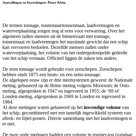
Aanvullingen en bewerkingen: Pieter Klein.
De termen tonnage, tonnemaat/tonnenmaat, laadvermogen en
waterverplaatsing zorgen nog al eens voor verwarring. Over het
algemeen zullen mensen uit de binnenvaart met tonnage,
tonnenmaat en laadvermogen het maximale gewicht dat een schip
kan vervoeren bedoelen. Dezelfde mensen zullen onder
waterverplaatsing, het volume van het ondergedompelde gedeelte
van het schip verstaan. Officieel liggen de zaken iets anders.
De term tonnage wordt gebruikt voor zeeschepen. Zeeschepen
hebben sinds 1875 een bruto- en een netto-tonnage.
De afgelopen eeuw zijn er drie meetsystemen geweest: de Nationale
meting, gebaseerd op de Britse meting volgens Moorsom; de Oslo-
meting, afgesproken in 1947 en ingevoerd in 1955; de ’69 of
Londen-meting, afgesproken in 1969 in Londen en ingevoerd in
1984.
Al deze metingen waren gebaseerd op het
inwendige volume
van
het schip, gecombineerd met een tamelijk ingewikkeld systeem van
aftrek- en bijtel-posten. Directe samenhang met het laadvermogen is
er niet.
De twee oude metingen hadden een volume in register-ton (vandaar