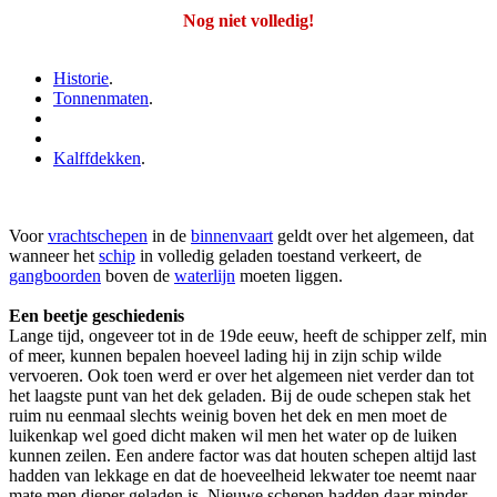
Nog niet volledig!
Historie
.
Tonnenmaten
.
Kalffdekken
.
Voor
vrachtschepen
in de
binnenvaart
geldt over het algemeen, dat
wanneer het
schip
in volledig geladen toestand verkeert, de
gangboorden
boven de
waterlijn
moeten liggen.
Een beetje geschiedenis
Lange tijd, ongeveer tot in de 19de eeuw, heeft de schipper zelf, min
of meer, kunnen bepalen hoeveel lading hij in zijn schip wilde
vervoeren. Ook toen werd er over het algemeen niet verder dan tot
het laagste punt van het dek geladen. Bij de oude schepen stak het
ruim nu eenmaal slechts weinig boven het dek en men moet de
luikenkap wel goed dicht maken wil men het water op de luiken
kunnen zeilen. Een andere factor was dat houten schepen altijd last
hadden van lekkage en dat de hoeveelheid lekwater toe neemt naar
mate men dieper geladen is. Nieuwe schepen hadden daar minder