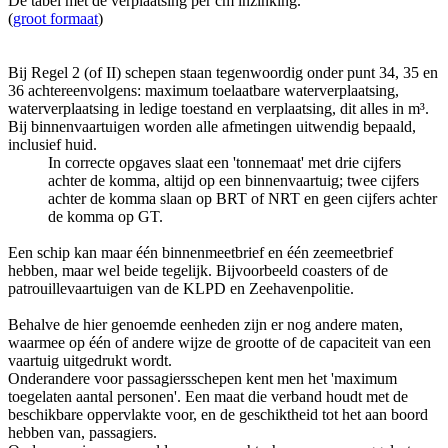
De tabel met de verplaatsing per cm inzinking.
(
groot formaat
)
Bij Regel 2 (of II) schepen staan tegenwoordig onder punt 34, 35 en
36 achtereenvolgens: maximum toelaatbare waterverplaatsing,
waterverplaatsing in ledige toestand en verplaatsing, dit alles in m³.
Bij binnenvaartuigen worden alle afmetingen uitwendig bepaald,
inclusief huid.
In correcte opgaves slaat een 'tonnemaat' met drie cijfers
achter de komma, altijd op een binnenvaartuig; twee cijfers
achter de komma slaan op BRT of NRT en geen cijfers achter
de komma op GT.
Een schip kan maar één binnenmeetbrief en één zeemeetbrief
hebben, maar wel beide tegelijk. Bijvoorbeeld coasters of de
patrouillevaartuigen van de KLPD en Zeehavenpolitie.
Behalve de hier genoemde eenheden zijn er nog andere maten,
waarmee op één of andere wijze de grootte of de capaciteit van een
vaartuig uitgedrukt wordt.
Onderandere voor passagiersschepen kent men het 'maximum
toegelaten aantal personen'. Een maat die verband houdt met de
beschikbare oppervlakte voor, en de geschiktheid tot het aan boord
hebben van, passagiers.