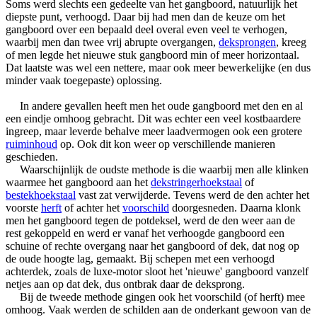
Soms werd slechts een gedeelte van het gangboord, natuurlijk het
diepste punt, verhoogd. Daar bij had men dan de keuze om het
gangboord over een bepaald deel overal even veel te verhogen,
waarbij men dan twee vrij abrupte overgangen,
deksprongen
, kreeg
of men legde het nieuwe stuk gangboord min of meer horizontaal.
Dat laatste was wel een nettere, maar ook meer bewerkelijke (en dus
minder vaak toegepaste) oplossing.
In andere gevallen heeft men het oude gangboord met den en al
een eindje omhoog gebracht. Dit was echter een veel kostbaardere
ingreep, maar leverde behalve meer laadvermogen ook een grotere
ruiminhoud
op. Ook dit kon weer op verschillende manieren
geschieden.
Waarschijnlijk de oudste methode is die waarbij men alle klinken
waarmee het gangboord aan het
dekstringerhoekstaal
of
bestekhoekstaal
vast zat verwijderde. Tevens werd de den achter het
voorste
herft
of achter het
voorschild
doorgesneden. Daarna klonk
men het gangboord tegen de potdeksel, werd de den weer aan de
rest gekoppeld en werd er vanaf het verhoogde gangboord een
schuine of rechte overgang naar het gangboord of dek, dat nog op
de oude hoogte lag, gemaakt. Bij schepen met een verhoogd
achterdek, zoals de luxe-motor sloot het 'nieuwe' gangboord vanzelf
netjes aan op dat dek, dus ontbrak daar de deksprong.
Bij de tweede methode gingen ook het voorschild (of herft) mee
omhoog. Vaak werden de schilden aan de onderkant gewoon van de