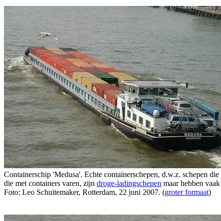
Containerschip 'Medusa'. Echte containerschepen, d.w.z. schepen die 
die met containers varen, zijn
droge-ladingschepen
maar hebben vaak
Foto: Leo Schuitemaker, Rotterdam, 22 juni 2007. (
groter formaat
)