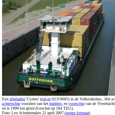
Een
afgeladen
'Cymru' (
eni-nr
02319685) in de Volkeraksluis.. Het s
achterschip
voorzien van het
midden-
en
voorschip
van de 'Fernfracht
en is 1999 ton groot (Geschat op 184 TEU).
Foto: Leo Schuitemaker 22 april 2007.(
groter formaat
)