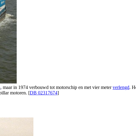
p
, maar in 1974 verbouwd tot motorschip en met vier meter
verlengd
. H
illar motoren. [
DB 02317674
]