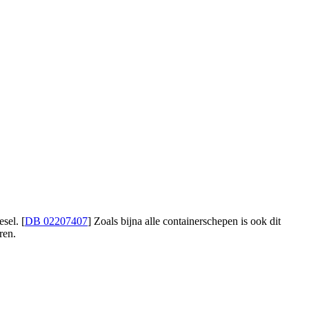
sel. [
DB 02207407
] Zoals bijna alle containerschepen is ook dit
ren.