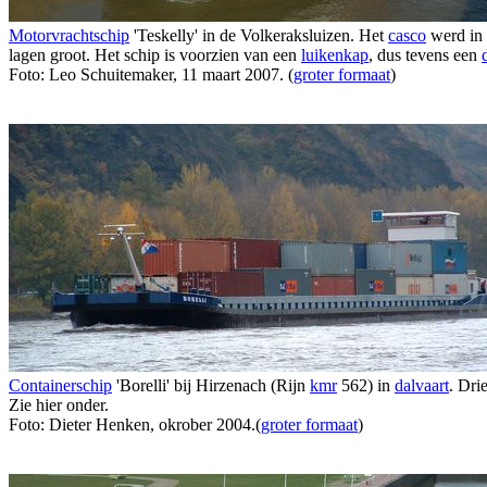
Motorvrachtschip
'Teskelly' in de Volkeraksluizen. Het
casco
werd in 
lagen groot. Het schip is voorzien van een
luikenkap
, dus tevens een
Foto: Leo Schuitemaker, 11 maart 2007. (
groter formaat
)
Containerschip
'Borelli' bij Hirzenach (Rijn
kmr
562) in
dalvaart
. Dri
Zie hier onder.
Foto: Dieter Henken, okrober 2004.(
groter formaat
)