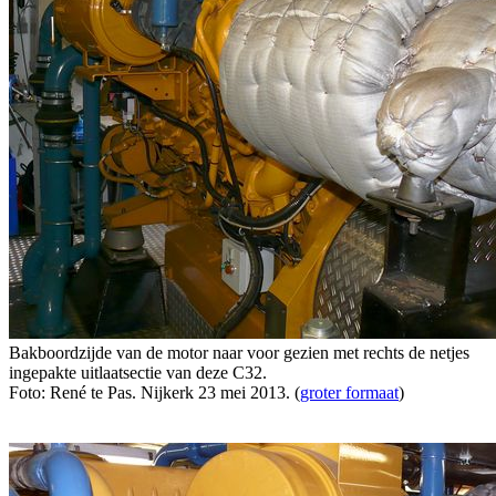
Bakboordzijde van de motor naar voor gezien met rechts de netjes
ingepakte uitlaatsectie van deze C32.
Foto: René te Pas. Nijkerk 23 mei 2013. (
groter formaat
)