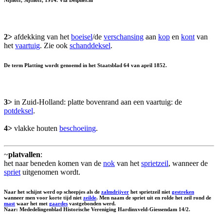
Nijhoff, Sijthoff, 1914. Via Delpher.nl
2>
afdekking van het
boeisel
/de
verschansing
aan
kop
en
kont
van
het
vaartuig
. Zie ook
schanddeksel
.
De term Platting wordt genoemd in het Staatsblad 64 van april 1852.
3>
in Zuid-Holland: platte bovenrand aan een vaartuig: de
potdeksel
.
4>
vlakke houten
beschoeiing
.
~
platvallen
:
het naar beneden komen van de
nok
van het
sprietzeil
, wanneer de
spriet
uitgenomen wordt.
Naar het schijnt werd op scheepjes als de
zalmdrijver
het sprietzeil niet
gestreken
wanneer men voor korte tijd niet
zeilde
. Men naam de spriet uit en rolde het zeil rond de
mast
waar het met
gaardes
vastgebonden werd.
Naar: Mededelingenblad Historische Vereniging Hardinxveld-Giessendam 14/2.