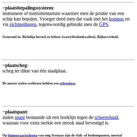
~
plaatsbepalingssysteem
:
instrument of instrumentarium waarmee men de positie van een
schip kan bepalen. Vroeger deed men dat vaak met het
kompas
en
via
zichtpeilingen
, tegenwoordig gebruikt men de
GPS
.
Genoemd in: Richtlijn herstel en beheer (water)bodemkwaliteit, Rijksoverheid.
~
plaatscheg
:
scheg ter dikte van één staalplaat.
De meeste stalen roeiboten hebben een
schegplaat
.
~
plaatspant
:
stalen
spant
bestaande uit een hoeklijn tegen de
scheepshuid
,
waaraan voor extra sterkte een strook staal bevestigd is.
Op
binnenvaartschepen
van enig formaat zijn de vlak- of bodemspanten, meestal