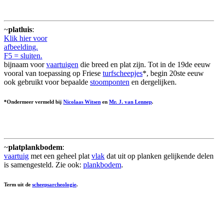
~
platluis
:
Klik hier voor
afbeelding.
F5 = sluiten.
bijnaam voor
vaartuigen
die breed en plat zijn. Tot in de 19de eeuw
vooral van toepassing op Friese
turfscheepjes
*, begin 20ste eeuw
ook gebruikt voor bepaalde
stoomponten
en dergelijken.
*Ondermeer vermeld bij
Nicolaas Witsen
en
Mr. J. van Lennep
.
~
platplankbodem
:
vaartuig
met een geheel plat
vlak
dat uit op planken gelijkende delen
is samengesteld. Zie ook:
plankbodem
.
Term uit de
scheepsarcheologie
.