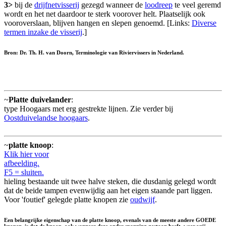
3>
bij de
drijfnetvisserij
gezegd wanneer de
loodreep
te veel geremd
wordt en het net daardoor te sterk voorover helt. Plaatselijk ook
vooroverslaan, blijven hangen en slepen genoemd. [Links:
Diverse
termen inzake de visserij
.]
Bron: Dr. Th. H. van Doorn, Terminologie van Riviervissers in Nederland.
~
Platte duivelander
:
type Hoogaars met erg gestrekte lijnen. Zie verder bij
Oostduivelandse hoogaars
.
~
platte knoop
:
Klik hier voor
afbeelding.
F5 = sluiten.
hieling bestaande uit twee halve steken, die dusdanig gelegd wordt
dat de beide tampen evenwijdig aan het eigen staande part liggen.
Voor 'foutief' gelegde platte knopen zie
oudwijf
.
Een belangrijke eigenschap van de platte knoop, evenals van de meeste andere GOEDE