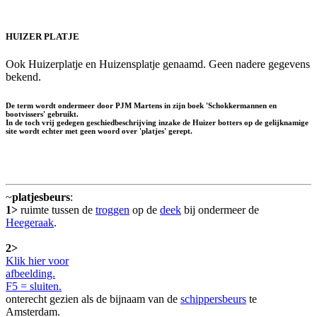
HUIZER PLATJE
Ook Huizerplatje en Huizensplatje genaamd. Geen nadere gegevens
bekend.
De term wordt ondermeer door PJM Martens in zijn boek 'Schokkermannen en
bootvissers' gebruikt.
In de toch vrij gedegen geschiedbeschrijving inzake de Huizer botters op de gelijknamige
site wordt echter met geen woord over 'platjes' gerept.
~
platjesbeurs
:
1>
ruimte tussen de
troggen
op de
deek
bij ondermeer de
Heegeraak
.
2>
Klik hier voor
afbeelding.
F5 = sluiten.
onterecht gezien als de bijnaam van de
schippersbeurs
te
Amsterdam.