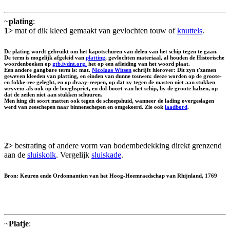
~
plating
:
1>
mat of dik kleed gemaakt van gevlochten touw of
knuttels
.
De plating wordt gebruikt om het kapotschuren van delen van het schip tegen te gaan.
De term is mogelijk afgeleid van
platting
, gevlochten materiaal, al houden de Historische
woordenboeken op
gtb.ivdnt.org.
het op een afleiding van het woord plaat.
Een andere gangbare term is: mat.
Nicolaas Witsen
schrijft hierover: Dit zyn t'zamen
geweven kleeden van platting, en einden van dunne touwen: deeze worden op de groote-
en fokke-ree geleght, en op draay-reepen, op dat zy tegen de masten niet aan stukken
wryven: als ook op de boeghspriet, en dol-boort van het schip, by de groote halzen, op
dat de zeilen niet aan stukken schuuren.
Men hing dit soort matten ook tegen de scheepshuid, wanneer de lading overgeslagen
werd van zeeschepen naar binnenschepen en omgekeerd. Zie ook
laadbord
.
2>
bestrating of andere vorm van bodembedekking direkt grenzend
aan de
sluiskolk
. Vergelijk
sluiskade
.
Bron: Keuren ende Ordonnantien van het Hoog-Heemraedschap van Rhijnland, 1769
~
Platje
: