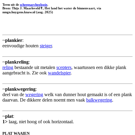
Term uit de
scheepsarcheologie
.
Bron: Thijs J. Maarleveld✝, Het land het water de binnenvaart, via
nmgn.huygens.knaw.nl (aug. 2025)
~
plankier
:
eenvoudige houten
steiger
.
~
plankreling
:
reling
bestaande uit metalen
scepters
, waartussen een dikke plank
aangebracht is. Zie ook
wandelspier
.
~
plankwegering
:
deel van de
wegering
welk van dunner hout gemaakt is of een plank
daarvan. De dikkere delen noemt men vaak
balkwegering
.
~
plat
:
1>
laag, niet hoog of ook horizontaal.
PLAT WAAIEN