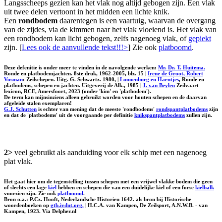
Langsscheeps gezien kan het vlak nog altijd gebogen zijn. Een vlak
uit twee delen vertoont in het midden een lichte knik.
Een
rondbodem
daarentegen is een vaartuig, waarvan de overgang
van de zijdes, via de kimmen naar het vlak vloeiend is. Het vlak van
een rondbodem kan licht gebogen, zelfs nagenoeg vlak, of
gepiekt
zijn. [
Lees ook de aanvullende tekst!!!>
] Zie ook
platboomd
.
Deze defenitie is onder meer te vinden in de navolgende werken:
Mr. Dr. T. Huitema.
Ronde en platbodemjachten. 8ste druk, 1962-2005, blz. 15 |
Irene de Groot, Robert
Vosman
: Zeilschepen. Uitg. G. Schwartz. 1980, |
Lunnenburg en Haentjes
, Ronde en
platbodems, schepen en jachten. Uitgeverij de Alk., 1985 |
J. van Beylen
Zeilvaart
lexicon, RCE, Amersfoort, 2023 (onder 'kim' en 'platbodem').
De term kan mijnsinziens alleen gebruikt worden voor houten schepen en de daarvan
afgeleide stalen exemplaren!
G.J. Schutten
is echter van mening dat de meeste 'rondbodems'
rondspantplatbodems
zijn
en dat de 'platbodems' uit de voorgaande per definitie
knikspantplatbodems
zullen zijn.
2>
veel gebruikt als aanduiding voor elk schip met een nagenoeg
plat vlak.
Het gaat hier om de tegenstelling tussen schepen met een vrijwel vlakke bodem die geen
of slechts een lage
kiel
hebben en schepen die van een duidelijke kiel of een forse
kielbalk
voorzien zijn. Zie ook
platboomd
.
Bron o.a.: P.Cz. Hooft, Nederlandsche Historien 1642. als bron bij Historische
woordenboeken op
gtb.ivdnt.org.
| H.C.A. van Kampen, De Zeilsport, A.N.W.B. - van
Kampen, 1923. Via Delpher.nl