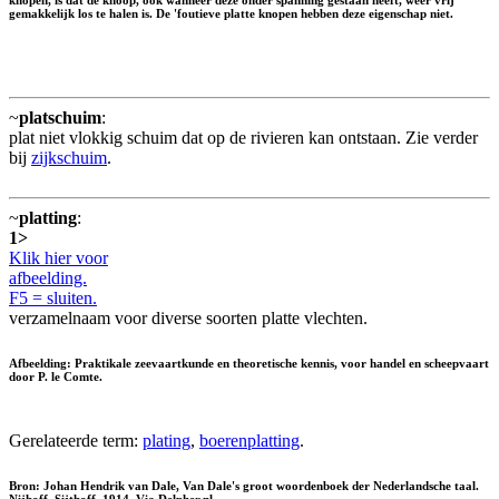
knopen, is dat de knoop, ook wanneer deze onder spanning gestaan heeft, weer vrij
gemakkelijk los te halen is. De 'foutieve platte knopen hebben deze eigenschap niet.
~
platschuim
:
plat niet vlokkig schuim dat op de rivieren kan ontstaan. Zie verder
bij
zijkschuim
.
~
platting
:
1>
Klik hier voor
afbeelding.
F5 = sluiten.
verzamelnaam voor diverse soorten platte vlechten.
Afbeelding: Praktikale zeevaartkunde en theoretische kennis, voor handel en scheepvaart
door P. le Comte.
Gerelateerde term:
plating
,
boerenplatting
.
Bron: Johan Hendrik van Dale, Van Dale's groot woordenboek der Nederlandsche taal.