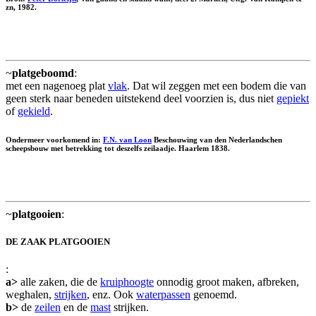
zn, 1982.
~
platgeboomd
:
met een nagenoeg plat
vlak
. Dat wil zeggen met een bodem die van
geen sterk naar beneden uitstekend deel voorzien is, dus niet
gepiekt
of
gekield
.
Ondermeer voorkomend in:
F.N. van Loon
Beschouwing van den Nederlandschen
scheepsbouw met betrekking tot deszelfs zeilaadje. Haarlem 1838.
~
platgooien
:
DE ZAAK PLATGOOIEN
:
a>
alle zaken, die de
kruiphoogte
onnodig groot maken, afbreken,
weghalen,
strijken
, enz. Ook
waterpassen
genoemd.
b>
de
zeilen
en de
mast
strijken.