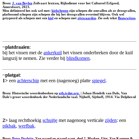
Bron:
J. van Beylen
Zeilvaart lexicon, Rijksdienst voor het Cultureel Erfgoed,
Amersfoort, 2023.
Men definieerd het ook wel met:
kielschepen
zijn schepen die omvallen als ze droogvallen,
platboomd schepen zijn schepen die bij het droogvallen overeind blijven. Ook wel
getypeerd als schepen met een
kiel
en schepen met
zijzwaarden
. Zie ook tekst
Bouwwijzes
.
~
platdraaien
:
bij het vissen met de
ankerkuil
het vissen onderbreken door de kuil
langszij te nemen. Zie verder bij
blindkomen
.
~
platgat
:
1>
een
achterschip
met een (nagenoeg) platte
spiegel
.
Bron: Historische woordenboeken op
gtb.ivdnt.org.
| Johan Hendrik van Dale, Van
Dale's groot woordenboek der Nederlandsche taal. Nijhoff, Sijthoff, 1914. Via Delpher.nl
2>
laag rechthoekig
schuitje
met nagenoeg verticale
zijden
: een
pikbak
,
werfbak
.
Bron:
Peter Dorleijn
, Van gaand en staand want, deel 2. Marken, Uitg. Van Kampen &