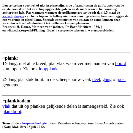
Een criterium voor wel of niet in plané zijn, is de afstand tussen de golftoppen van de
eerste twee door het vaartuig opgewekte golven en de mate waarin het vaartuig
achterover helt. Pas wanneer wanneer de golflengte groter wordt dan 1,5 maal de
waterlijnlengte
van het schip en de helling niet meer dan 5 graden is, kan men zeggen dat
een vaartuig in plané komt. Speciale constructies van en aan de romp kunnen deze
waarden echter beïnvloeden. Ook zeilboten kunnen planeren.
Bronnen: H. Donat, Motoren voor jachten, De Boer Maritiem 1980, |
en.wikipedia.org/wiki/Planing_(boat) | verspreide teksten in watersportbladen.
~
plank
:
1>
lang, niet al te breed, plat vlak waarover men aan en van
boord
kan lopen. Zie ook
loopplank
.
2>
lang plat stuk hout: in de scheepsbouw vaak
deel
,
gang
of
post
genoemd.
~
plankbodem
:
vlak
dat uit op planken gelijkende delen is samengesteld. Zie ook
plankboot
.
Term uit de
scheepsarcheologie
. Bron: Romeinse scheepsspijkers. Door Anna-Katrien
(Kati) Mol, UvA 27 juli 2012.