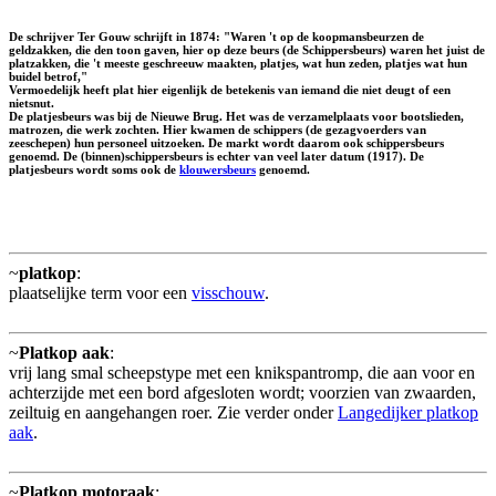
De schrijver Ter Gouw schrijft in 1874: "Waren 't op de koopmansbeurzen de
geldzakken, die den toon gaven, hier op deze beurs (de Schippersbeurs) waren het juist de
platzakken, die 't meeste geschreeuw maakten, platjes, wat hun zeden, platjes wat hun
buidel betrof,"
Vermoedelijk heeft plat hier eigenlijk de betekenis van iemand die niet deugt of een
nietsnut.
De platjesbeurs was bij de Nieuwe Brug. Het was de verzamelplaats voor bootslieden,
matrozen, die werk zochten. Hier kwamen de schippers (de gezagvoerders van
zeeschepen) hun personeel uitzoeken. De markt wordt daarom ook schippersbeurs
genoemd. De (binnen)schippersbeurs is echter van veel later datum (1917). De
platjesbeurs wordt soms ook de
klouwersbeurs
genoemd.
~
platkop
:
plaatselijke term voor een
visschouw
.
~
Platkop aak
:
vrij lang smal scheepstype met een knikspantromp, die aan voor en
achterzijde met een bord afgesloten wordt; voorzien van zwaarden,
zeiltuig en aangehangen roer. Zie verder onder
Langedijker platkop
aak
.
~
Platkop motoraak
: