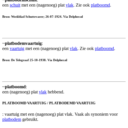
een
schuit
met een (nagenoeg) plat
vlak
. Zie ook
platboomd
.
Bron: Weekblad Schuttevaeer; 26-07-1924. Via Delpher.nl
~
platbodemvaartuig
:
een
vaartuig
met een (nagenoeg) plat
vlak
. Zie ook
platboomd
.
Bron: De Telegraaf 25-10-1938. Via Delpher.nl
~
platboomd
:
een (nagenoeg) plat
vlak
hebbend.
PLATBOOMD VAARTUIG / PLATBODEMD VAARTUIG
: vaartuig met een (nagenoeg) plat vlak. Vaak als synoniem voor
platbodem
gebruikt.