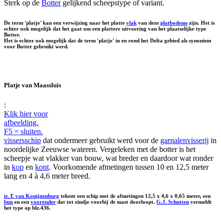
Sterk op de
Botter
gelijkend scheepstype of variant.
De term 'platje' kan een verwijzing naar het platte
vlak
van deze
platbodems
zijn. Het is
echter ook mogelijk dat het gaat om een plattere uitvoering van het plaatselijke type
Botter.
Het is echter ook mogelijk dat de term 'platje' in en rond het Delta gebied als synoniem
voor Botter gebruikt werd.
Platje van Maassluis
:
Klik hier voor
afbeelding.
F5 = sluiten.
vissersschip
dat ondermeer gebruikt werd voor de
garnalenvisserij
in
noordelijke Zeeuwse wateren. Vergeleken met de botter is het
scheepje wat vlakker van bouw, wat breder en daardoor wat ronder
in
kop
en
kont
. Voorkomende afmetingen tussen 10 en 12,5 meter
lang en 4 à 4,6 meter breed.
ir. E van Konijnenburg
tekent een schip met de afmetingen 12,5 x 4,6 x 0,65 meter, een
bun
en een
vooronder
dat tot eindje voorbij de mast doorloopt.
G.J. Schutten
vermeldt
het type op blz.436.