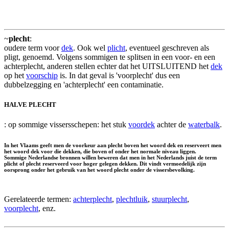
~
plecht
:
oudere term voor
dek
. Ook wel
plicht
, eventueel geschreven als
pligt, genoemd. Volgens sommigen te splitsen in een voor- en een
achterplecht, anderen stellen echter dat het UITSLUITEND het
dek
op het
voorschip
is. In dat geval is 'voorplecht' dus een
dubbelzegging en 'achterplecht' een contaminatie.
HALVE PLECHT
: op sommige vissersschepen: het stuk
voordek
achter de
waterbalk
.
In het Vlaams geeft men de voorkeur aan plecht boven het woord dek en reserveert men
het woord dek voor die dekken, die boven of onder het normale niveau liggen.
Sommige Nederlandse bronnen willen beweren dat men in het Nederlands juist de term
plicht of plecht reserveerd voor hoger gelegen dekken. Dit vindt vermoedelijk zijn
oorsprong onder het gebruik van het woord plecht onder de vissersbevolking.
Gerelateerde termen:
achterplecht
,
plechtluik
,
stuurplecht
,
voorplecht
, enz.