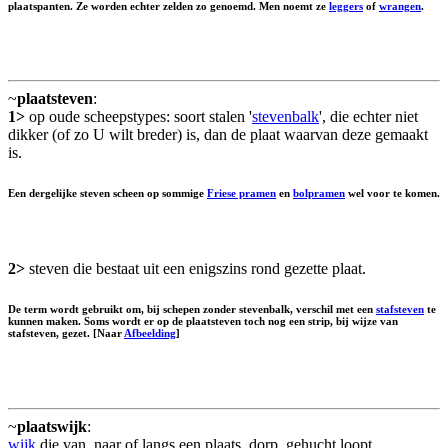
plaatspanten. Ze worden echter zelden zo genoemd. Men noemt ze
leggers
of
wrangen
.
~
plaatsteven
:
1>
op oude scheepstypes: soort stalen '
stevenbalk
', die echter niet
dikker (of zo U wilt breder) is, dan de plaat waarvan deze gemaakt
is.
Een dergelijke steven scheen op sommige
Friese pramen
en
bolpramen
wel voor te komen.
2>
steven die bestaat uit een enigszins rond gezette plaat.
De term wordt gebruikt om, bij schepen zonder stevenbalk, verschil met een
stafsteven
te
kunnen maken. Soms wordt er op de plaatsteven toch nog een strip, bij wijze van
stafsteven, gezet. [Naar
Afbeelding
]
~
plaatswijk
:
wijk
die van, naar of langs een plaats, dorp, gehucht loopt.