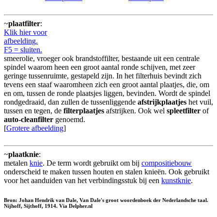
~
plaatfilter
:
Klik hier voor
afbeelding.
F5 = sluiten.
smeerolie, vroeger ook brandstoffilter, bestaande uit een centrale
spindel waarom heen een groot aantal ronde schijven, met zeer
geringe tussenruimte, gestapeld zijn. In het filterhuis bevindt zich
tevens een staaf waaromheen zich een groot aantal plaatjes, die, om
en om, tussen de ronde plaatsjes liggen, bevinden. Wordt de spindel
rondgedraaid, dan zullen de tussenliggende
afstrijkplaatjes
het vuil,
tussen en tegen, de
filterplaatjes
afstrijken. Ook wel
spleetfilter
of
auto-cleanfilter
genoemd.
[
Grotere afbeelding
]
~
plaatknie
:
metalen
knie
. De term wordt gebruikt om bij
compositiebouw
onderscheid te maken tussen houten en stalen knieën. Ook gebruikt
voor het aanduiden van het verbindingsstuk bij een
kunstknie
.
Bron: Johan Hendrik van Dale, Van Dale's groot woordenboek der Nederlandsche taal.
Nijhoff, Sijthoff, 1914. Via Delpher.nl