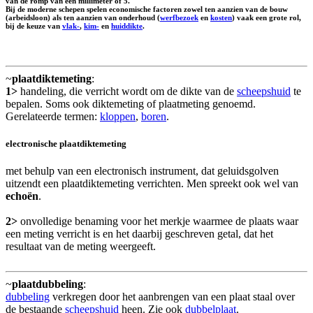
van de romp van een millimeter of 5.
Bij de moderne schepen spelen economische factoren zowel ten aanzien van de bouw
(arbeidsloon) als ten aanzien van onderhoud (
werfbezoek
en
kosten
) vaak een grote rol,
bij de keuze van
vlak-
,
kim-
en
huiddikte
.
~
plaatdiktemeting
:
1>
handeling, die verricht wordt om de dikte van de
scheepshuid
te
bepalen. Soms ook diktemeting of plaatmeting genoemd.
Gerelateerde termen:
kloppen
,
boren
.
electronische plaatdiktemeting
met behulp van een electronisch instrument, dat geluidsgolven
uitzendt een plaatdiktemeting verrichten. Men spreekt ook wel van
echoën
.
2>
onvolledige benaming voor het merkje waarmee de plaats waar
een meting verricht is en het daarbij geschreven getal, dat het
resultaat van de meting weergeeft.
~
plaatdubbeling
:
dubbeling
verkregen door het aanbrengen van een plaat staal over
de bestaande
scheepshuid
heen. Zie ook
dubbelplaat
.