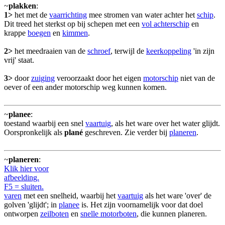
~
plakken
:
1>
het met de
vaarrichting
mee stromen van water achter het
schip
.
Dit treed het sterkst op bij schepen met een
vol achterschip
en
krappe
boegen
en
kimmen
.
2>
het meedraaien van de
schroef
, terwijl de
keerkoppeling
'in zijn
vrij' staat.
3>
door
zuiging
veroorzaakt door het eigen
motorschip
niet van de
oever of een ander motorschip weg kunnen komen.
~
planee
:
toestand waarbij een snel
vaartuig
, als het ware over het water glijdt.
Oorspronkelijk als
plané
geschreven. Zie verder bij
planeren
.
~
planeren
:
Klik hier voor
afbeelding.
F5 = sluiten.
varen
met een snelheid, waarbij het
vaartuig
als het ware 'over' de
golven 'glijdt'; in
planee
is. Het zijn voornamelijk voor dat doel
ontworpen
zeilboten
en
snelle motorboten
, die kunnen planeren.