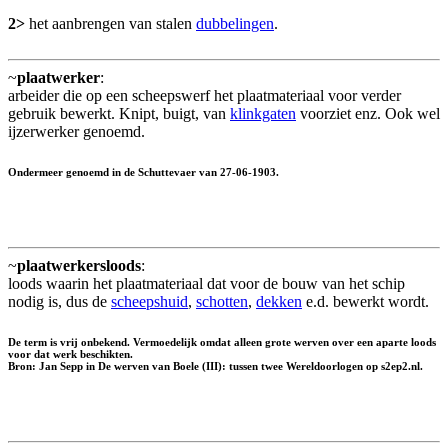
2>
het aanbrengen van stalen
dubbelingen
.
~
plaatwerker
:
arbeider die op een scheepswerf het plaatmateriaal voor verder
gebruik bewerkt. Knipt, buigt, van
klinkgaten
voorziet enz. Ook wel
ijzerwerker genoemd.
Ondermeer genoemd in de Schuttevaer van 27-06-1903.
~
plaatwerkersloods
:
loods waarin het plaatmateriaal dat voor de bouw van het schip
nodig is, dus de
scheepshuid
,
schotten
,
dekken
e.d. bewerkt wordt.
De term is vrij onbekend. Vermoedelijk omdat alleen grote werven over een aparte loods
voor dat werk beschikten.
Bron: Jan Sepp in De werven van Boele (III): tussen twee Wereldoorlogen op s2ep2.nl.