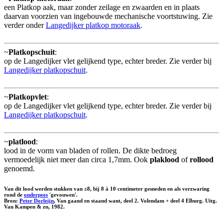
een Platkop aak, maar zonder zeilage en zwaarden en in plaats
daarvan voorzien van ingebouwde mechanische voortstuwing. Zie
verder onder
Langedijker platkop motoraak
.
~
Platkopschuit
:
op de Langedijker vlet gelijkend type, echter breder. Zie verder bij
Langedijker platkopschuit
.
~
Platkopvlet
:
op de Langedijker vlet gelijkend type, echter breder. Zie verder bij
Langedijker platkopschuit
.
~
platlood
:
lood in de vorm van bladen of rollen. De dikte bedroeg
vermoedelijk niet meer dan circa 1,7mm. Ook
plaklood
of
rollood
genoemd.
Van dit lood werden stukken van ±8, bij 8 à 10 centimeter gesneden en als verzwaring
rond de
onderpees
'gevouwen'.
Bron:
Peter Dorleijn
, Van gaand en staand want, deel 2. Volendam + deel 4 Elburg. Uitg.
Van Kampen & zn, 1982.