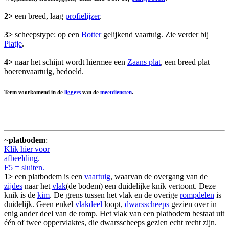
2>
een breed, laag
profielijzer
.
3>
scheepstype: op een
Botter
gelijkend vaartuig. Zie verder bij
Platje
.
4>
naar het schijnt wordt hiermee een
Zaans plat
, een breed plat
boerenvaartuig, bedoeld.
Term voorkomend in de
liggers
van de
meetdiensten
.
~
platbodem
:
Klik hier voor
afbeelding.
F5 = sluiten.
1>
een platbodem is een
vaartuig
, waarvan de overgang van de
zijdes
naar het
vlak
(de bodem) een duidelijke knik vertoont. Deze
knik is de
kim
. De grens tussen het vlak en de overige
rompdelen
is
duidelijk. Geen enkel
vlakdeel
loopt,
dwarsscheeps
gezien over in
enig ander deel van de romp. Het vlak van een platbodem bestaat uit
één of twee oppervlaktes, die dwarsscheeps gezien echt recht zijn.