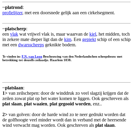
~
platrond
:
profielijzer
, met een doorsnede gelijk aan een cirkelsegment.
~
platscherp
:
een
vlak
wat vrijwel vlak is, maar waarvan de
kiel
, het midden, toch
in zekere mate dieper ligt dan de
kim
. Een
gepiekt
schip of een schip
met een
dwarsscheeps
geknikte bodem.
Te vinden in:
F.N. van Loon
Beschouwing van den Nederlandschen scheepsbouw met
betrekking tot deszelfs zeilaadje. Haarlem 1838.
~
platslaan
:
1>
van zeilschepen: door de winddruk zo veel slagzij krijgen dat de
zeilen zowat plat op het water komen te liggen. Ook geschreven als
plat slaan
,
plat waaien
,
plat gegooid worden
, enz..
2>
van golven: door de harde wind zo te neer gedrukt worden dat
de golfhoogte veel minder wordt dan in verband met de heersende
wind verwacht mag worden. Ook geschreven als
plat slaan
.