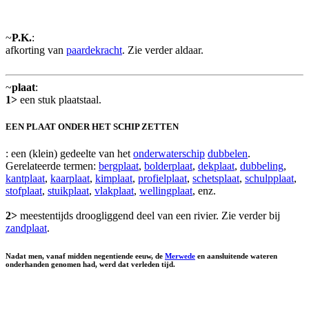
~
P.K.
:
afkorting van
paardekracht
. Zie verder aldaar.
~
plaat
:
1>
een stuk plaatstaal.
EEN PLAAT ONDER HET SCHIP ZETTEN
: een (klein) gedeelte van het
onderwaterschip
dubbelen
.
Gerelateerde termen:
bergplaat
,
bolderplaat
,
dekplaat
,
dubbeling
,
kantplaat
,
kaarplaat
,
kimplaat
,
profielplaat
,
schetsplaat
,
schulpplaat
,
stofplaat
,
stuikplaat
,
vlakplaat
,
wellingplaat
, enz.
2>
meestentijds droogliggend deel van een rivier. Zie verder bij
zandplaat
.
Nadat men, vanaf midden negentiende eeuw, de
Merwede
en aansluitende wateren
onderhanden genomen had, werd dat verleden tijd.