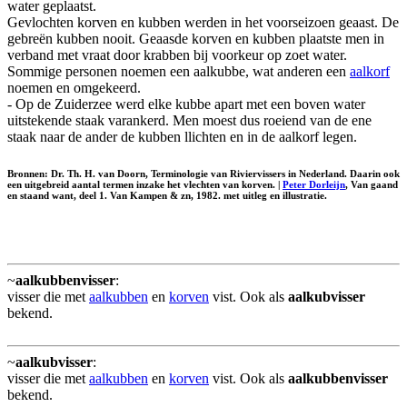
water geplaatst.
Gevlochten korven en kubben werden in het voorseizoen geaast. De
gebreën kubben nooit. Geaasde korven en kubben plaatste men in
verband met vraat door krabben bij voorkeur op zoet water.
Sommige personen noemen een aalkubbe, wat anderen een
aalkorf
noemen en omgekeerd.
- Op de Zuiderzee werd elke kubbe apart met een boven water
uitstekende staak varankerd. Men moest dus roeiend van de ene
staak naar de ander de kubben llichten en in de aalkorf legen.
Bronnen: Dr. Th. H. van Doorn, Terminologie van Riviervissers in Nederland. Daarin ook
een uitgebreid aantal termen inzake het vlechten van korven. |
Peter Dorleijn
, Van gaand
en staand want, deel 1. Van Kampen & zn, 1982. met uitleg en illustratie.
~
aalkubbenvisser
:
visser die met
aalkubben
en
korven
vist. Ook als
aalkubvisser
bekend.
~
aalkubvisser
:
visser die met
aalkubben
en
korven
vist. Ook als
aalkubbenvisser
bekend.