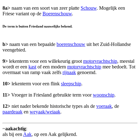
8a>
naam van een soort van zeer platte
Schouw
. Mogelijk een
Friese variant op de
Boerenschouw
.
De term is buiten Friesland nauwelijks bekend.
b>
naam van een bepaalde
boerenschouw
uit het Zuid-Hollandse
veengebied.
9>
lekenterm voor een willekeurig groot
motorvrachtschip
, meestal
wordt er een
kast
of een modern
motorvrachtschip
mee bedoelt. Tot
overmaat van ramp vaak zelfs
rijnaak
genoemd.
10>
lekenterm voor een flink
sleepschip
.
11>
Vroeger in Friesland gebruikte term voor
woonschip
.
12>
niet nader bekende historische types als de
voeraak
, de
paardeaak
en
weyaak/weiaak
.
~
aakachtig
:
als bij een
Aak
, op een Aak gelijkend.