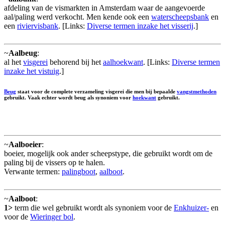
afdeling van de vismarkten in Amsterdam waar de aangevoerde
aal/paling werd verkocht. Men kende ook een
waterscheepsbank
en
een
riviervisbank
. [Links:
Diverse termen inzake het visserij
.]
~
Aalbeug
:
al het
visgerei
behorend bij het
aalhoekwant
. [Links:
Diverse termen
inzake het vistuig
.]
Beug
staat voor de complete verzameling visgerei die men bij bepaalde
vangstmethoden
gebruikt. Vaak echter wordt beug als synoniem voor
hoekwant
gebruikt.
~
Aalboeier
:
boeier, mogelijk ook ander scheepstype, die gebruikt wordt om de
paling bij de vissers op te halen.
Verwante termen:
palingboot
,
aalboot
.
~
Aalboot
:
1>
term die wel gebruikt wordt als synoniem voor de
Enkhuizer-
en
voor de
Wieringer bol
.