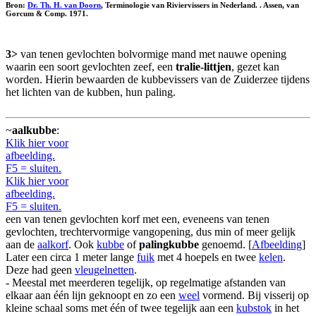
Bron:
Dr. Th. H. van Doorn
, Terminologie van Riviervissers in Nederland. . Assen, van
Gorcum & Comp. 1971.
3>
van tenen gevlochten bolvormige mand met nauwe opening
waarin een soort gevlochten zeef, een
tralie-littjen
, gezet kan
worden. Hierin bewaarden de kubbevissers van de Zuiderzee tijdens
het lichten van de kubben, hun paling.
~
aalkubbe
:
Klik hier voor
afbeelding.
F5 = sluiten.
Klik hier voor
afbeelding.
F5 = sluiten.
een van tenen gevlochten korf met een, eveneens van tenen
gevlochten, trechtervormige vangopening, dus min of meer gelijk
aan de
aalkorf
. Ook
kubbe
of
palingkubbe
genoemd. [
Afbeelding
]
Later een circa 1 meter lange
fuik
met 4 hoepels en twee
kelen
.
Deze had geen
vleugelnetten
.
- Meestal met meerderen tegelijk, op regelmatige afstanden van
elkaar aan één lijn geknoopt en zo een
weel
vormend. Bij visserij op
kleine schaal soms met één of twee tegelijk aan een
kubstok
in het