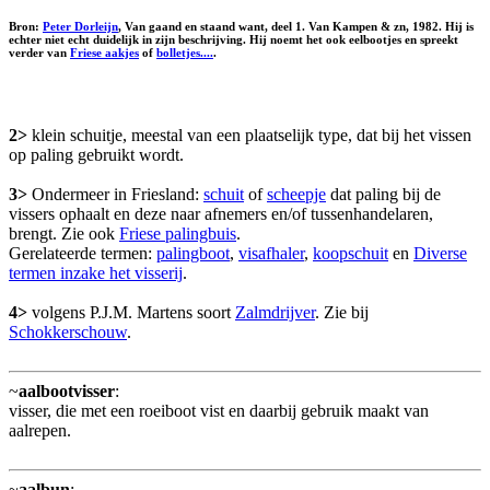
Bron:
Peter Dorleijn
, Van gaand en staand want, deel 1. Van Kampen & zn, 1982. Hij is
echter niet echt duidelijk in zijn beschrijving. Hij noemt het ook
eelbootjes
en spreekt
verder van
Friese aakjes
of
bolletjes....
.
2>
klein schuitje, meestal van een plaatselijk type, dat bij het vissen
op paling gebruikt wordt.
3>
Ondermeer in Friesland:
schuit
of
scheepje
dat paling bij de
vissers ophaalt en deze naar afnemers en/of tussenhandelaren,
brengt. Zie ook
Friese palingbuis
.
Gerelateerde termen:
palingboot
,
visafhaler
,
koopschuit
en
Diverse
termen inzake het visserij
.
4>
volgens P.J.M. Martens soort
Zalmdrijver
. Zie bij
Schokkerschouw
.
~
aalbootvisser
:
visser, die met een roeiboot vist en daarbij gebruik maakt van
aalrepen.
~
aalbun
: