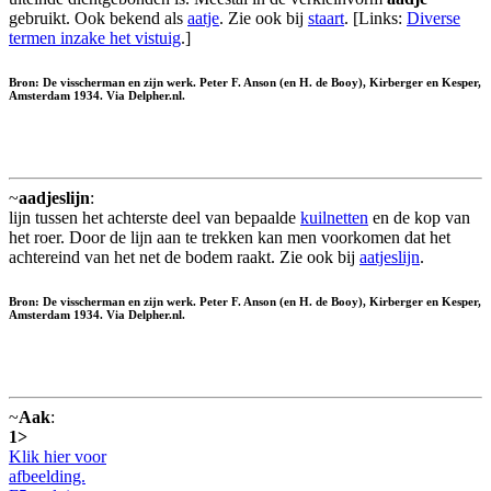
gebruikt. Ook bekend als
aatje
. Zie ook bij
staart
. [Links:
Diverse
termen inzake het vistuig
.]
Bron: De visscherman en zijn werk. Peter F. Anson (en H. de Booy), Kirberger en Kesper,
Amsterdam 1934. Via Delpher.nl.
~
aadjeslijn
:
lijn tussen het achterste deel van bepaalde
kuilnetten
en de kop van
het roer. Door de lijn aan te trekken kan men voorkomen dat het
achtereind van het net de bodem raakt. Zie ook bij
aatjeslijn
.
Bron: De visscherman en zijn werk. Peter F. Anson (en H. de Booy), Kirberger en Kesper,
Amsterdam 1934. Via Delpher.nl.
~
Aak
:
1>
Klik hier voor
afbeelding.