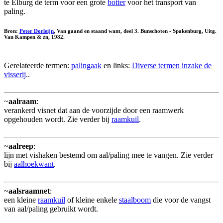
te Elburg de term voor een grote
botter
voor het transport van
paling.
Bron:
Peter Dorleijn
, Van gaand en staand want, deel 3. Bunschoten - Spakenburg, Uitg.
Van Kampen & zn, 1982.
Gerelateerde termen:
palingaak
en links:
Diverse termen inzake de
visserij
..
~
aalraam
:
verankerd visnet dat aan de voorzijde door een raamwerk
opgehouden wordt. Zie verder bij
raamkuil
.
~
aalreep
:
lijn met vishaken bestemd om aal/paling mee te vangen. Zie verder
bij
aalhoekwant
.
~
aalsraamnet
:
een kleine
raamkuil
of kleine enkele
staalboom
die voor de vangst
van aal/paling gebruikt wordt.