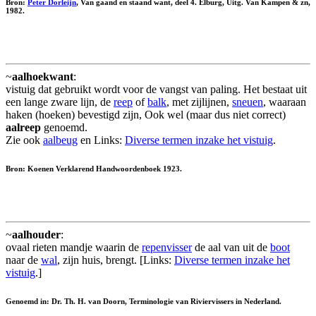
Bron:
Peter Dorleijn
, Van gaand en staand want, deel 4. Elburg, Uitg. Van Kampen & zn,
1982.
~
aalhoekwant
:
vistuig dat gebruikt wordt voor de vangst van paling. Het bestaat uit
een lange zware lijn, de
reep
of
balk
, met zijlijnen,
sneuen
, waaraan
haken (hoeken) bevestigd zijn, Ook wel (maar dus niet correct)
aalreep
genoemd.
Zie ook
aalbeug
en Links:
Diverse termen inzake het vistuig
.
Bron: Koenen Verklarend Handwoordenboek 1923.
~
aalhouder
:
ovaal rieten mandje waarin de
repenvisser
de aal van uit de
boot
naar de
wal
, zijn huis, brengt. [Links:
Diverse termen inzake het
vistuig
.]
Genoemd in: Dr. Th. H. van Doorn, Terminologie van Riviervissers in Nederland.