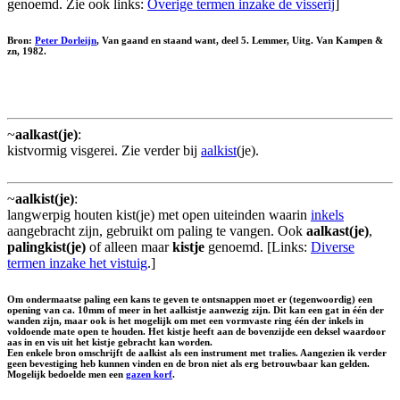
genoemd. Zie ook links:
Overige termen inzake de visserij
]
Bron:
Peter Dorleijn
, Van gaand en staand want, deel 5. Lemmer, Uitg. Van Kampen &
zn, 1982.
~
aalkast(je)
:
kistvormig visgerei. Zie verder bij
aalkist
(je).
~
aalkist(je)
:
langwerpig houten kist(je) met open uiteinden waarin
inkels
aangebracht zijn, gebruikt om paling te vangen. Ook
aalkast(je)
,
palingkist(je)
of alleen maar
kistje
genoemd. [Links:
Diverse
termen inzake het vistuig
.]
Om ondermaatse paling een kans te geven te ontsnappen moet er (tegenwoordig) een
opening van ca. 10mm of meer in het aalkistje aanwezig zijn. Dit kan een gat in één der
wanden zijn, maar ook is het mogelijk om met een vormvaste ring één der inkels in
voldoende mate open te houden. Het kistje heeft aan de bovenzijde een deksel waardoor
aas in en vis uit het kistje gebracht kan worden.
Een enkele bron omschrijft de aalkist als een instrument met tralies. Aangezien ik verder
geen bevestiging heb kunnen vinden en de bron niet als erg betrouwbaar kan gelden.
Mogelijk bedoelde men een
gazen korf
.