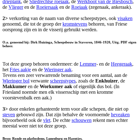
drieplank
, de
Sliedrechtse roeiaak
, de
Werkboot van de Biesbosch
,
de
Vlieger
en de
Roeiersaak
en de
Roeiaak
(zegenaak, ankeraak).
2>
verkorting van de naam van diverse scheepstypes, ook
visaken
genoemd, die tot de groep der
kromstevens
behoren, van Friese
oorsprong zijn en in de visserij gebruikt werden.
O.a. genoemd bij: Dirk Huizinga, Scheepsbouw in Stavoren, 1846-1920, Uitg. PDF eigen
beheer.
Tot deze groep behoren ondermeer: de
Lemmer
- en de
Heegeraak
,
het
Fries aakje
en de
Wieringer aak
.
Tevens een zeer verwarrende benaming voor een aantal, aan de
Wieringer bol
verwante
scheepstypes
, zoals de
Enkhuizer
, de
Makkumer
en de
Workumer
aak
of eigenlijk dus bol. (In
Friesland noemde men elk vissersschip met een kromme
voorstevenbalk een aak.)
3>
door enkelen gehanteerde term voor alle schepen, die niet op
steven
gebouwd zijn. Dat zijn behalve de voornoemde
heveaken
bijvoorbeeld ook de
vlet
. De echte
schouwen
rekent men echter
meestal weer niet tot deze groep.
Bron: Ronde en platbodems. Lunenburg en Haentjes.