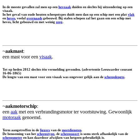
In de meeste gevallen zal men op een
heveaak
duiden en slechts bij uitzondering op een
visaak.
In het geval van oude houten scheepstypes duidt men dan op een schip met een plat
vlak
en
heves
, veelal
overnaads
gebouwd. Bij stalen schepen zal het gaan om een schip met
heves, licht gebouwd en met weinig
zeeg
.
~
aakmast
:
een mast voor een
visaak
.
Tot op heden 2012 slechts één vermelding gevonden. (advertentie Leeuwarder courant
16-06-1865)
De lengte van een mast voor een visaak was ongeveer gelijk aan de
scheepslengte
.
~
aakmotorschip
:
een
aak
met een verbrandingsmotor ter voortstuwing. Gewoonlijk
motoraak
genoemd.
Term aangetroffen in de
liggers
van de
meetdiensten
.
De benoeming van het
scheepstype
, de
scheepssoort
is soms sterk afhankelijk van de
scheepsmeter
en kan daardoor afwijken van hetgeen gebruikelijk is.