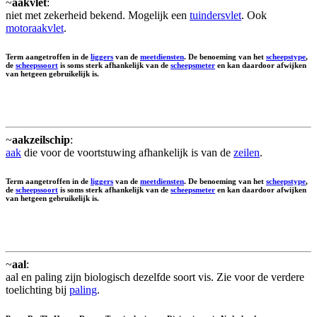
~
aakvlet
:
niet met zekerheid bekend. Mogelijk een
tuindersvlet
. Ook
motoraakvlet
.
Term aangetroffen in de
liggers
van de
meetdiensten
. De benoeming van het
scheepstype
,
de
scheepssoort
is soms sterk afhankelijk van de
scheepsmeter
en kan daardoor afwijken
van hetgeen gebruikelijk is.
~
aakzeilschip
:
aak
die voor de voortstuwing afhankelijk is van de
zeilen
.
Term aangetroffen in de
liggers
van de
meetdiensten
. De benoeming van het
scheepstype
,
de
scheepssoort
is soms sterk afhankelijk van de
scheepsmeter
en kan daardoor afwijken
van hetgeen gebruikelijk is.
~
aal
:
aal en paling zijn biologisch dezelfde soort vis. Zie voor de verdere
toelichting bij
paling
.