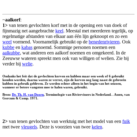
~
aalkorf
:
1>
van tenen gevlochten korf met in de opening een van doek of
fijnmazig net aangebrachte
keel
. Meestal met meerderen tegelijk, op
regelmatige afstanden van elkaar aan één lijn geknoopt en zo een
weel
vormend. Voornamelijk gebruikt op de
benedenrivieren
. Ook
kubbe
en
kabas
genoemd. Sommige personen noemen een
aalkubbe
, wat anderen een aalkorf noemen en omgekeerd. In de
Zeeuwse wateren spreekt men ook van willigen of welien. Zie bij
verder bij
welie
.
Ondanks het feit dat de gevlochten korven en kubben maar een week of 6 gebruikt
konden worden, daarna waren ze verrot, zijn de korven nog lang naast de gebreeën
kubben in gebruik gebleven. Ze werden echter alleen in het begin van het seizoen,
wanneer er betere vangsten mee te halen waren, gebruikt.
Bron:
Dr. Th. H. van Doorn
, Terminologie van Riviervissers in Nederland. . Assen, van
Gorcum & Comp. 1971.
2>
van tenen gevlochten van werktuig met het model van een
fuik
met twee
vleugels
. Deze is voorzien van twee
kelen
.