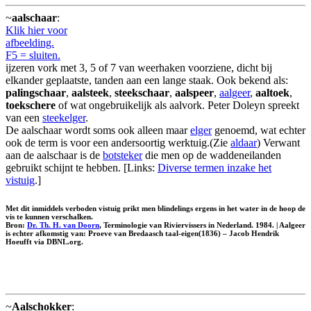
~
aalschaar
:
Klik hier voor
afbeelding.
F5 = sluiten.
ijzeren vork met 3, 5 of 7 van weerhaken voorziene, dicht bij
elkander geplaatste, tanden aan een lange staak. Ook bekend als:
palingschaar
,
aalsteek
,
steekschaar
,
aalspeer
,
aalgeer
,
aaltoek
,
toekschere
of wat ongebruikelijk als aalvork. Peter Doleyn spreekt
van een
steekelger
.
De aalschaar wordt soms ook alleen maar
elger
genoemd, wat echter
ook de term is voor een andersoortig werktuig.(Zie
aldaar
) Verwant
aan de aalschaar is de
botsteker
die men op de waddeneilanden
gebruikt schijnt te hebben. [Links:
Diverse termen inzake het
vistuig
.]
Met dit inmiddels verboden vistuig prikt men blindelings ergens in het water in de hoop de
vis te kunnen verschalken.
Bron:
Dr. Th. H. van Doorn
, Terminologie van Riviervissers in Nederland. 1984. | Aalgeer
is echter afkomstig van: Proeve van Bredaasch taal-eigen(1836) – Jacob Hendrik
Hoeufft via DBNL.org.
~
Aalschokker
: