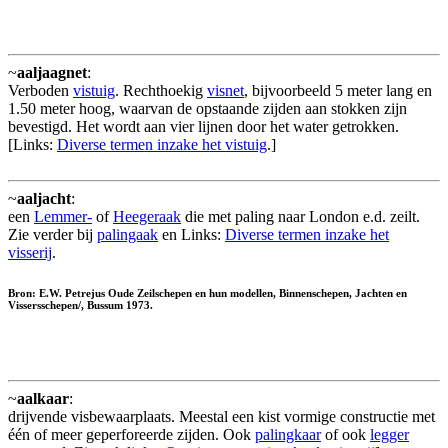
~
aaljaagnet
:
Verboden
vistuig
. Rechthoekig
visnet
, bijvoorbeeld 5 meter lang en
1.50 meter hoog, waarvan de opstaande zijden aan stokken zijn
bevestigd. Het wordt aan vier lijnen door het water getrokken.
[Links:
Diverse termen inzake het vistuig
.]
~
aaljacht
:
een
Lemmer-
of
Heegeraak
die met paling naar London e.d. zeilt.
Zie verder bij
palingaak
en Links:
Diverse termen inzake het
visserij
.
Bron: E.W. Petrejus Oude Zeilschepen en hun modellen, Binnenschepen, Jachten en
Vissersschepen/, Bussum 1973.
~
aalkaar
:
drijvende visbewaarplaats. Meestal een kist vormige constructie met
één of meer geperforeerde zijden. Ook
palingkaar
of ook
legger