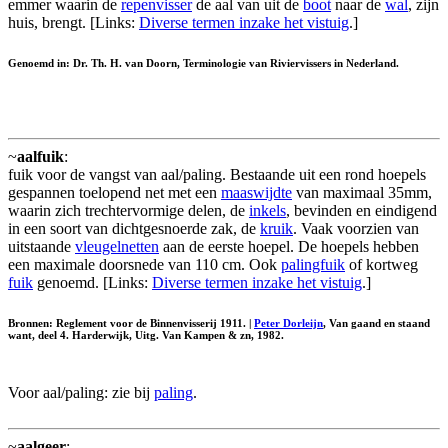
emmer waarin de
repenvisser
de aal van uit de
boot
naar de
wal
, zijn
huis, brengt. [Links:
Diverse termen inzake het vistuig
.]
Genoemd in: Dr. Th. H. van Doorn, Terminologie van Riviervissers in Nederland.
~
aalfuik
:
fuik voor de vangst van aal/paling. Bestaande uit een rond hoepels
gespannen toelopend net met een
maaswijdte
van maximaal 35mm,
waarin zich trechtervormige delen, de
inkels
, bevinden en eindigend
in een soort van dichtgesnoerde zak, de
kruik
. Vaak voorzien van
uitstaande
vleugelnetten
aan de eerste hoepel. De hoepels hebben
een maximale doorsnede van 110 cm. Ook
palingfuik
of kortweg
fuik
genoemd. [Links:
Diverse termen inzake het vistuig
.]
Bronnen: Reglement voor de Binnenvisserij 1911. |
Peter Dorleijn
, Van gaand en staand
want, deel 4. Harderwijk, Uitg. Van Kampen & zn, 1982.
Voor aal/paling: zie bij
paling
.
~
aalgeer
: