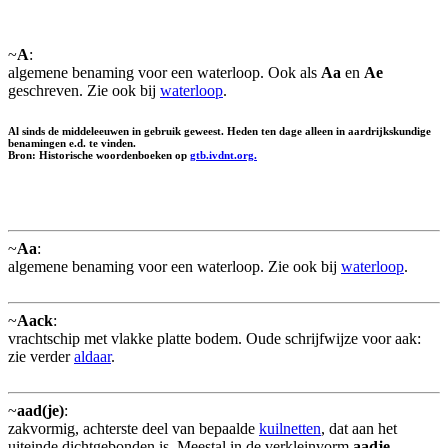
~
A
:
algemene benaming voor een waterloop. Ook als
Aa
en
Ae
geschreven. Zie ook bij
waterloop
.
Al sinds de middeleeuwen in gebruik geweest. Heden ten dage alleen in aardrijkskundige
benamingen e.d. te vinden.
Bron: Historische woordenboeken op
gtb.ivdnt.org.
~
Aa
:
algemene benaming voor een waterloop. Zie ook bij
waterloop
.
~
Aack
:
vrachtschip met vlakke platte bodem. Oude schrijfwijze voor aak:
zie verder
aldaar
.
~
aad(je)
:
zakvormig, achterste deel van bepaalde
kuilnetten
, dat aan het
uiteinde dichtgebonden is. Meestal in de verkleinvorm
aadje