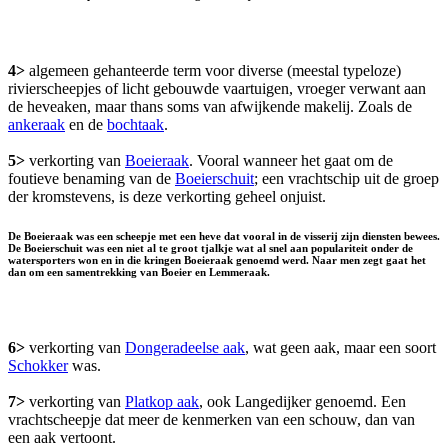
4>
algemeen gehanteerde term voor diverse (meestal typeloze)
rivierscheepjes of licht gebouwde vaartuigen, vroeger verwant aan
de heveaken, maar thans soms van afwijkende makelij. Zoals de
ankeraak
en de
bochtaak
.
5>
verkorting van
Boeieraak
. Vooral wanneer het gaat om de
foutieve benaming van de
Boeierschuit
; een vrachtschip uit de groep
der kromstevens, is deze verkorting geheel onjuist.
De Boeieraak was een scheepje met een heve dat vooral in de visserij zijn diensten bewees.
De Boeierschuit was een niet al te groot tjalkje wat al snel aan populariteit onder de
watersporters won en in die kringen Boeieraak genoemd werd. Naar men zegt gaat het
dan om een samentrekking van Boeier en Lemmeraak.
6>
verkorting van
Dongeradeelse aak
, wat geen aak, maar een soort
Schokker
was.
7>
verkorting van
Platkop aak
, ook Langedijker genoemd. Een
vrachtscheepje dat meer de kenmerken van een schouw, dan van
een aak vertoont.