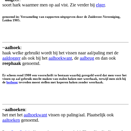
soort hark waarmee men op aal vist. Zie verder bij
elger
.
genoemd in: Verzameling van rapporten uitgegeven door de Zuiderzee-Vereeniging,
Leiden 1905.
~
aalhoek
:
haak welke gebruikt wordt bij het vissen naar aal/paling met de
aaldogger
als ook bij het
aalhoekwant
, de
aalbeug
en dan ook
reephaak
genoemd.
Er scheen rond 1900 een voorschrift te bestaan waarbij geregeld werd dat men voor het
vissen op aal gebruik mocht maken van stalen haken met weerhaak, terwijl men zich bij
de
botbeug
tevreden moest stellen met koperen haken zonder weerhaak.
~
aalhoeken
:
het met het
aalhoekwant
vissen op paling/aal. Plaatselijk ook
aaltoeken
genoemd.