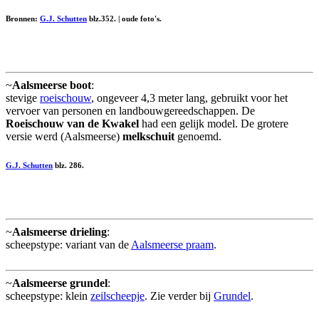
Bronnen:
G.J. Schutten
blz.352. | oude foto's.
~
Aalsmeerse boot
:
stevige
roeischouw
, ongeveer 4,3 meter lang, gebruikt voor het
vervoer van personen en landbouwgereedschappen. De
Roeischouw van de Kwakel
had een gelijk model. De grotere
versie werd (Aalsmeerse)
melkschuit
genoemd.
G.J. Schutten
blz. 286.
~
Aalsmeerse drieling
:
scheepstype: variant van de
Aalsmeerse praam
.
~
Aalsmeerse grundel
:
scheepstype: klein
zeilscheepje
. Zie verder bij
Grundel
.