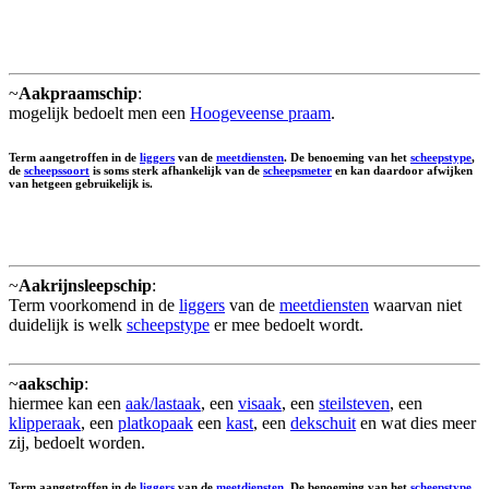
~
Aakpraamschip
:
mogelijk bedoelt men een
Hoogeveense praam
.
Term aangetroffen in de
liggers
van de
meetdiensten
. De benoeming van het
scheepstype
,
de
scheepssoort
is soms sterk afhankelijk van de
scheepsmeter
en kan daardoor afwijken
van hetgeen gebruikelijk is.
~
Aakrijnsleepschip
:
Term voorkomend in de
liggers
van de
meetdiensten
waarvan niet
duidelijk is welk
scheepstype
er mee bedoelt wordt.
~
aakschip
:
hiermee kan een
aak/lastaak
, een
visaak
, een
steilsteven
, een
klipperaak
, een
platkopaak
een
kast
, een
dekschuit
en wat dies meer
zij, bedoelt worden.
Term aangetroffen in de
liggers
van de
meetdiensten
. De benoeming van het
scheepstype
,