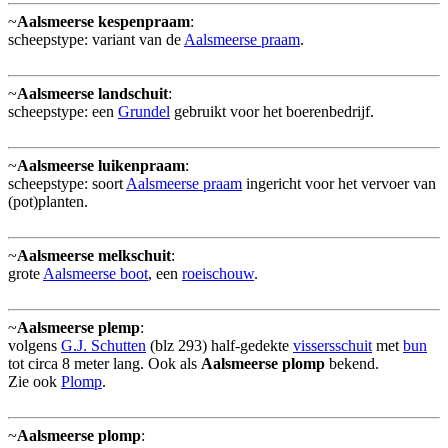
~
Aalsmeerse kespenpraam
:
scheepstype: variant van de
Aalsmeerse praam
.
~
Aalsmeerse landschuit
:
scheepstype: een
Grundel
gebruikt voor het boerenbedrijf.
~
Aalsmeerse luikenpraam
:
scheepstype: soort
Aalsmeerse praam
ingericht voor het vervoer van
(pot)planten.
~
Aalsmeerse melkschuit
:
grote
Aalsmeerse boot
, een
roeischouw
.
~
Aalsmeerse plemp
:
volgens
G.J. Schutten
(blz 293) half-gedekte
vissersschuit
met
bun
tot circa 8 meter lang. Ook als
Aalsmeerse plomp
bekend.
Zie ook
Plomp
.
~
Aalsmeerse plomp
: