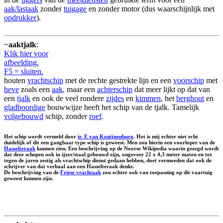
aak/lastaak
zonder
tuigage
en zonder motor (dus waarschijnlijk met
opdrukker
).
~
aaktjalk
:
Klik hier voor
afbeelding.
F5 = sluiten.
houten
vrachtschip
met de rechte gestrekte lijn en een
voorschip
met
heve
zoals een
aak
, maar een
achterschip
dat meer lijkt op dat van
een
tjalk
en ook de veel rondere
zijdes
en
kimmen
, het
berghout
en
gladboordige
bouwwijze heeft het schip van de tjalk. Tamelijk
volgebouwd
schip, zonder
roef
.
Het schip wordt vermeld door
ir. E van Konijnenburg
. Het is mij echter niet echt
duidelijk of dit een gangbaar type schip is geweest. Men zou hierin een voorloper van de
Hasselteraak
kunnen zien. Een beschrijving op de Noorse Wikipedia waarin gezegd wordt
dat deze schepen ook in ijzer/staal gebouwd zijn, ongeveer 22 x 4,3 meter maten en tot
tegen de jaren zestig als vrachtschip dienst gedaan hebben, doet vermoeden dat ook de
schrijver van dat verhaal aan een Hasselteraak denkt.
De beschrijving van de
Friese vrachtaak
zou echter ook van toepassing op dit vaartuig
geweest kunnen zijn.