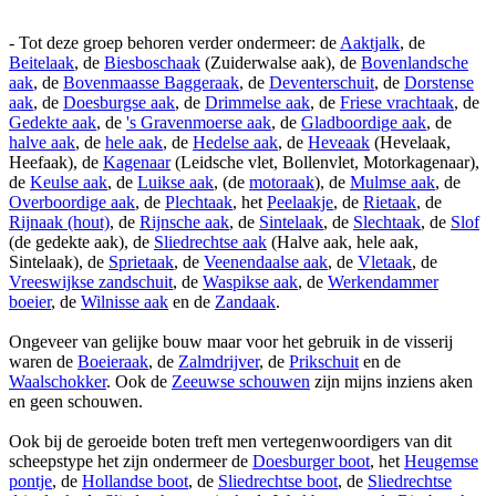
- Tot deze groep behoren verder ondermeer: de
Aaktjalk
, de
Beitelaak
, de
Biesboschaak
(Zuiderwalse aak), de
Bovenlandsche
aak
, de
Bovenmaasse Baggeraak
, de
Deventerschuit
, de
Dorstense
aak
, de
Doesburgse aak
, de
Drimmelse aak
, de
Friese vrachtaak
, de
Gedekte aak
, de
's Gravenmoerse aak
, de
Gladboordige aak
, de
halve aak
, de
hele aak
, de
Hedelse aak
, de
Heveaak
(Hevelaak,
Heefaak), de
Kagenaar
(Leidsche vlet, Bollenvlet, Motorkagenaar),
de
Keulse aak
, de
Luikse aak
, (de
motoraak
), de
Mulmse aak
, de
Overboordige aak
, de
Plechtaak
, het
Peelaakje
, de
Rietaak
, de
Rijnaak (hout)
, de
Rijnsche aak
, de
Sintelaak
, de
Slechtaak
, de
Slof
(de gedekte aak), de
Sliedrechtse aak
(Halve aak, hele aak,
Sintelaak), de
Sprietaak
, de
Veenendaalse aak
, de
Vletaak
, de
Vreeswijkse zandschuit
, de
Waspikse aak
, de
Werkendammer
boeier
, de
Wilnisse aak
en de
Zandaak
.
Ongeveer van gelijke bouw maar voor het gebruik in de visserij
waren de
Boeieraak
, de
Zalmdrijver
, de
Prikschuit
en de
Waalschokker
. Ook de
Zeeuwse schouwen
zijn mijns inziens aken
en geen schouwen.
Ook bij de geroeide boten treft men vertegenwoordigers van dit
scheepstype het zijn ondermeer de
Doesburger boot
, het
Heugemse
pontje
, de
Hollandse boot
, de
Sliedrechtse boot
, de
Sliedrechtse