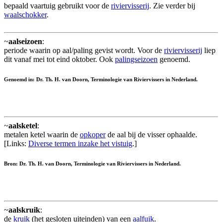
bepaald vaartuig gebruikt voor de
riviervisserij
. Zie verder bij
waalschokker
.
~
aalseizoen
:
periode waarin op aal/paling gevist wordt. Voor de
riviervisserij
liep
dit vanaf mei tot eind oktober. Ook
palingseizoen
genoemd.
Genoemd in: Dr. Th. H. van Doorn, Terminologie van Riviervissers in Nederland.
~
aalsketel
:
metalen ketel waarin de
opkoper
de aal bij de visser ophaalde.
[Links:
Diverse termen inzake het vistuig
.]
Bron: Dr. Th. H. van Doorn, Terminologie van Riviervissers in Nederland.
~
aalskruik
:
de
kruik
(het gesloten uiteinden) van een
aalfuik
.