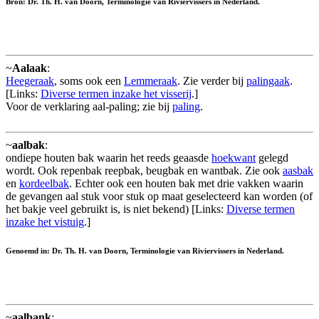
Bron: Dr. Th. H. van Doorn, Terminologie van Riviervissers in Nederland.
~
Aalaak
:
Heegeraak
, soms ook een
Lemmeraak
. Zie verder bij
palingaak
.
[Links:
Diverse termen inzake het visserij
.]
Voor de verklaring aal-paling; zie bij
paling
.
~
aalbak
:
ondiepe houten bak waarin het reeds geaasde
hoekwant
gelegd
wordt. Ook repenbak reepbak, beugbak en wantbak. Zie ook
aasbak
en
kordeelbak
. Echter ook een houten bak met drie vakken waarin
de gevangen aal stuk voor stuk op maat geselecteerd kan worden (of
het bakje veel gebruikt is, is niet bekend) [Links:
Diverse termen
inzake het vistuig
.]
Genoemd in: Dr. Th. H. van Doorn, Terminologie van Riviervissers in Nederland.
~
aalbank
: