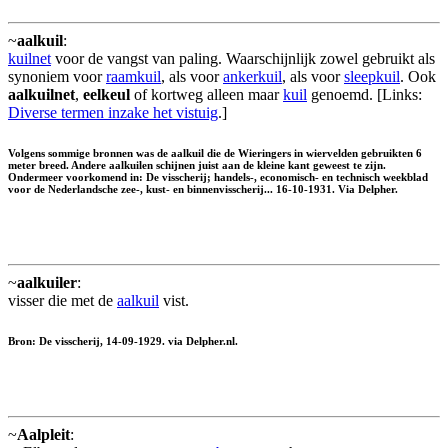
~
aalkuil
:
kuilnet
voor de vangst van paling. Waarschijnlijk zowel gebruikt als
synoniem voor
raamkuil
, als voor
ankerkuil
, als voor
sleepkuil
. Ook
aalkuilnet
,
eelkeul
of kortweg alleen maar
kuil
genoemd. [Links:
Diverse termen inzake het vistuig
.]
Volgens sommige bronnen was de aalkuil die de Wieringers in wiervelden gebruikten 6
meter breed. Andere aalkuilen schijnen juist aan de kleine kant geweest te zijn.
Ondermeer voorkomend in: De visscherij; handels-, economisch- en technisch weekblad
voor de Nederlandsche zee-, kust- en binnenvisscherij... 16-10-1931. Via Delpher.
~
aalkuiler
:
visser die met de
aalkuil
vist.
Bron: De visscherij, 14-09-1929. via Delpher.nl.
~
Aalpleit
: