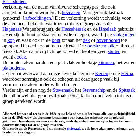
F5 = sluiten.
verkorting van de naam van diverse scheepstypes, die ook
aangeduid kunnen worden als
heveaken
. Vroeger ook
lastaak
genoemd. [
Afbeeldingen
.] Deze verkorting wordt veelvuldig voor
de algemeen bekende vaartuigen uit deze groep zoals de
Hagenaar
(Wagenbrugger), de
Hasselteraak
en de
IJsselaak
gebruikt.
- Het zijn in hout of staal gebouwde schepen, waarbij de
vlakgangen
in
kop
en vaak ook in de
kont
tot aan het
dek
of
bovenboord
toe
oplopen. Dit deel noemt men de
heve
. De
voorstevenbalk
ontbreekt
meestal. Aken zijn vrij licht gebouwd en hebben geen
stuiten
en
weinig
zeeg
.
De houten aken hadden een plat vlak en hoekige
kimmen
; het waren
platbodems
.
- Zeer nauwverwant aan deze heveaken zijn de
Kenen
en de
Herna
,
waardoor sommigen ook de schepen uit deze groep vaak bij
voornoemde aken onder willen brengen.
Verder zijn er dan nog de
Stevenaak
, het
Stevenschip
en de
Spitsaak
die, alhoewel niet gebouwd zoals een aak, toch door velen tot deze
groep gerekend wordt.
Alhoewel het woord reeds in de 16de eeuw bekend was, is het naar alle waarschijnlijkheid
pas in de 19de eeuw als algemene benaming voor bepaalde scheepstypes in gebruik
gekomen. De oude oervormen van de aak, zoals de oude maas- en rijnschepen kan men
daarom moeilijk tot deze groep rekenen.
Of men de uit de Romeinse tijd stammende
rivieraak
tot de heve-aken moet rekenen, zou
ik niet durven zeggen.