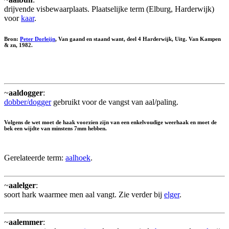
drijvende visbewaarplaats. Plaatselijke term (Elburg, Harderwijk)
voor
kaar
.
Bron:
Peter Dorleijn
, Van gaand en staand want, deel 4 Harderwijk, Uitg. Van Kampen
& zn, 1982.
~
aaldogger
:
dobber/dogger
gebruikt voor de vangst van aal/paling.
Volgens de wet moet de haak voorzien zijn van een enkelvoudige weerhaak en moet de
bek een wijdte van minstens 7mm hebben.
Gerelateerde term:
aalhoek
.
~
aalelger
:
soort hark waarmee men aal vangt. Zie verder bij
elger
.
~
aalemmer
: