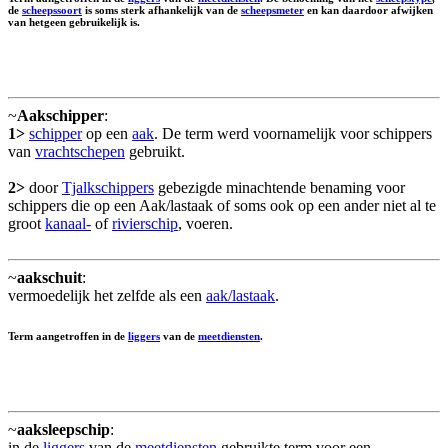
de
scheepssoort
is soms sterk afhankelijk van de
scheepsmeter
en kan daardoor afwijken
van hetgeen gebruikelijk is.
~
Aakschipper
:
1>
schipper
op een
aak
. De term werd voornamelijk voor schippers
van
vrachtschepen
gebruikt.
2>
door
Tjalkschippers
gebezigde minachtende benaming voor
schippers die op een Aak/lastaak of soms ook op een ander niet al te
groot
kanaal-
of
rivierschip
, voeren.
~
aakschuit
:
vermoedelijk het zelfde als een
aak/lastaak
.
Term aangetroffen in de
liggers
van de
meetdiensten
.
~
aaksleepschip
:
in de
liggers
van de
meetdiensten
gebruikte term voor een