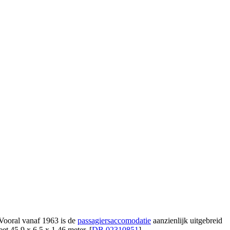
ooral vanaf 1963 is de
passagiersaccomodatie
aanzienlijk uitgebreid
eet 45,9 x 6,5 x 1,46 meter. [
DB 02310851
].