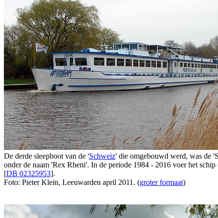
De derde sleepboot van de '
Schweiz
' die omgebouwd werd, was de 
onder de naam 'Rex Rheni'. In de periode 1984 - 2016 voer het schip
[
DB 02325953
].
Foto: Pieter Klein, Leeuwarden april 2011. (
groter formaat
)