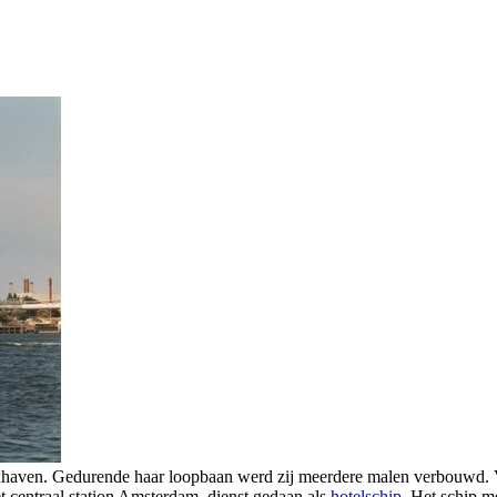
ven. Gedurende haar loopbaan werd zij meerdere malen verbouwd. V
et centraal station Amsterdam, dienst gedaan als
hotelschip
. Het schip m