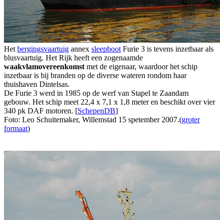
Het
bergingsvaartuig
annex
sleepboot
Furie 3 is tevens inzetbaar als
blusvaartuig. Het Rijk heeft een zogenaamde
waakvlamovereenkomst
met de eigenaar, waardoor het schip
inzetbaar is bij branden op de diverse wateren rondom haar
thuishaven Dintelsas.
De Furie 3 werd in 1985 op de werf van Stapel te Zaandam
gebouw. Het schip meet 22,4 x 7,1 x 1,8 meter en beschikt over vier
340 pk DAF motoren. [
SchepenDB
]
Foto: Leo Schuitemaker, Willemstad 15 spetember 2007.(
groter
formaat
)