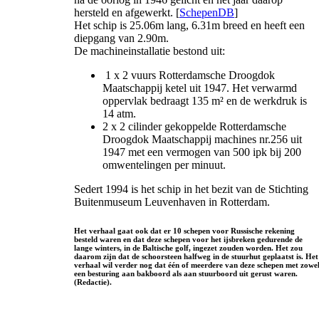
hersteld en afgewerkt. [
SchepenDB
]
Het schip is 25.06m lang, 6.31m breed en heeft een
diepgang van 2.90m.
De machineinstallatie bestond uit:
1 x 2 vuurs Rotterdamsche Droogdok
Maatschappij ketel uit 1947. Het verwarmd
oppervlak bedraagt 135 m² en de werkdruk is
14 atm.
2 x 2 cilinder gekoppelde Rotterdamsche
Droogdok Maatschappij machines nr.256 uit
1947 met een vermogen van 500 ipk bij 200
omwentelingen per minuut.
Sedert 1994 is het schip in het bezit van de Stichting
Buitenmuseum Leuvenhaven in Rotterdam.
Het verhaal gaat ook dat er 10 schepen voor Russische rekening
besteld waren en dat deze schepen voor het ijsbreken gedurende de
lange winters, in de Baltische golf, ingezet zouden worden. Het zou
daarom zijn dat de schoorsteen halfweg in de stuurhut geplaatst is. Het
verhaal wil verder nog dat één of meerdere van deze schepen met zowe
een besturing aan bakboord als aan stuurboord uit gerust waren.
(Redactie).