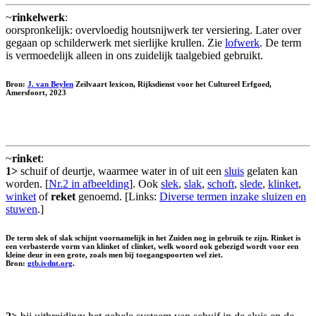
~
rinkelwerk
:
oorspronkelijk: overvloedig houtsnijwerk ter versiering. Later over
gegaan op schilderwerk met sierlijke krullen. Zie
lofwerk
. De term
is vermoedelijk alleen in ons zuidelijk taalgebied gebruikt.
Bron:
J. van Beylen
Zeilvaart lexicon, Rijksdienst voor het Cultureel Erfgoed,
Amersfoort, 2023
~
rinket
:
1>
schuif of deurtje, waarmee water in of uit een
sluis
gelaten kan
worden. [
Nr.2 in afbeelding
]. Ook
slek
,
slak
,
schoft
,
slede
,
klinket
,
winket
of
reket
genoemd. [Links:
Diverse termen inzake sluizen en
stuwen
.]
De term slek of slak schijnt voornamelijk in het Zuiden nog in gebruik te zijn. Rinket is
een verbasterde vorm van klinket of clinket, welk woord ook gebezigd wordt voor een
kleine deur in een grote, zoals men bij toegangspoorten wel ziet.
Bron:
gtb.ivdnt.org
.