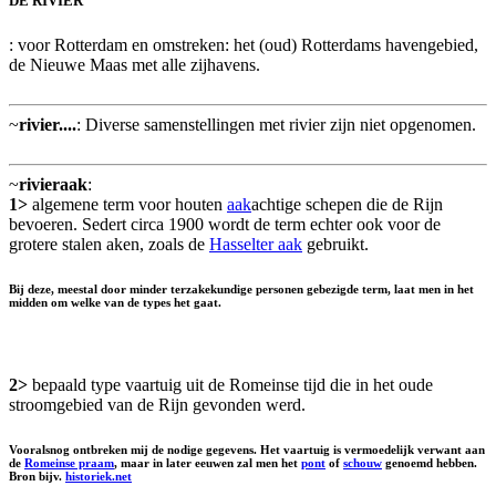
DE RIVIER
: voor Rotterdam en omstreken: het (oud) Rotterdams havengebied,
de Nieuwe Maas met alle zijhavens.
~
rivier....
: Diverse samenstellingen met rivier zijn niet opgenomen.
~
rivieraak
:
1>
algemene term voor houten
aak
achtige schepen die de Rijn
bevoeren. Sedert circa 1900 wordt de term echter ook voor de
grotere stalen aken, zoals de
Hasselter aak
gebruikt.
Bij deze, meestal door minder terzakekundige personen gebezigde term, laat men in het
midden om welke van de types het gaat.
2>
bepaald type vaartuig uit de Romeinse tijd die in het oude
stroomgebied van de Rijn gevonden werd.
Vooralsnog ontbreken mij de nodige gegevens. Het vaartuig is vermoedelijk verwant aan
de
Romeinse praam
, maar in later eeuwen zal men het
pont
of
schouw
genoemd hebben.
Bron bijv.
historiek.net