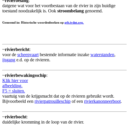
~
rivierbelang
:
datgene wat voor het voortbestaan van de rivier in zijn huidige
toestand noodzakelijk is. Ook
stroombelang
genoemd.
Genoemd in: Historische woordenboeken op
gtb.ivdnt.org.
~
rivierbericht
:
voor de
scheepvaart
bestemde informatie inzake
waterstanden
,
ijsgang
e.d. op de rivieren.
~
rivierbewakingsschip
:
Klik hier voor
afbeelding.
F5 = sluiten.
vaartuig van de krijgsmacht dat op de rivieren gebruikt wordt.
Bijvoorbeeld een
rivierpatrouilleschip
of een
rivierkanonneerboot
.
~
rivierbocht
:
duidelijke kromming in de loop van de rivier.