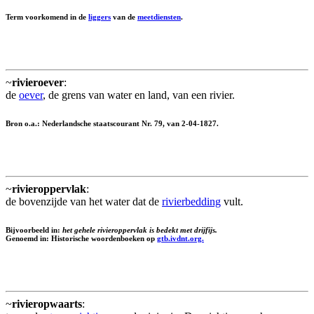
Term voorkomend in de
liggers
van de
meetdiensten
.
~
rivieroever
:
de
oever
, de grens van water en land, van een rivier.
Bron o.a.: Nederlandsche staatscourant Nr. 79, van 2-04-1827.
~
rivieroppervlak
:
de bovenzijde van het water dat de
rivierbedding
vult.
Bijvoorbeeld in:
het gehele rivieroppervlak is bedekt met drijfijs.
Genoemd in: Historische woordenboeken op
gtb.ivdnt.org.
~
rivieropwaarts
: