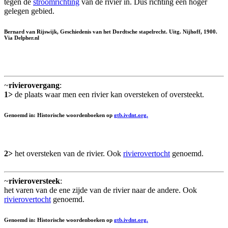
tegen de
stroomrichting
van de rivier in. Dus richting een hoger
gelegen gebied.
Bernard van Rijswijk, Geschiedenis van het Dordtsche stapelrecht. Uitg. Nijhoff, 1900.
Via Delpher.nl
~
rivierovergang
:
1>
de plaats waar men een rivier kan oversteken of oversteekt.
Genoemd in: Historische woordenboeken op
gtb.ivdnt.org.
2>
het oversteken van de rivier. Ook
rivierovertocht
genoemd.
~
rivieroversteek
:
het varen van de ene zijde van de rivier naar de andere. Ook
rivierovertocht
genoemd.
Genoemd in: Historische woordenboeken op
gtb.ivdnt.org.