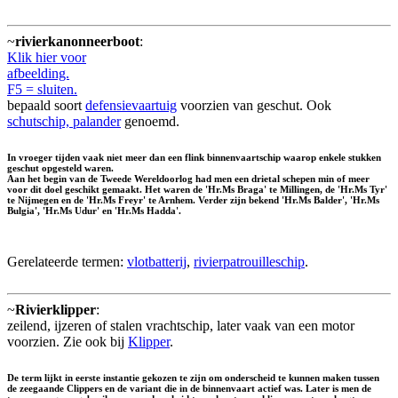
~
rivierkanonneerboot
:
Klik hier voor
afbeelding.
F5 = sluiten.
bepaald soort
defensievaartuig
voorzien van geschut. Ook
schutschip, palander
genoemd.
In vroeger tijden vaak niet meer dan een flink binnenvaartschip waarop enkele stukken
geschut opgesteld waren.
Aan het begin van de Tweede Wereldoorlog had men een drietal schepen min of meer
voor dit doel geschikt gemaakt. Het waren de 'Hr.Ms Braga' te Millingen, de 'Hr.Ms Tyr'
te Nijmegen en de 'Hr.Ms Freyr' te Arnhem. Verder zijn bekend 'Hr.Ms Balder', 'Hr.Ms
Bulgia', 'Hr.Ms Udur' en 'Hr.Ms Hadda'.
Gerelateerde termen:
vlotbatterij
,
rivierpatrouilleschip
.
~
Rivierklipper
:
zeilend, ijzeren of stalen vrachtschip, later vaak van een motor
voorzien. Zie ook bij
Klipper
.
De term lijkt in eerste instantie gekozen te zijn om onderscheid te kunnen maken tussen
de zeegaande Clippers en de variant die in de binnenvaart actief was. Later is men de