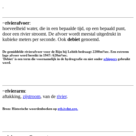
.
~
rivierafvoer
:
hoeveelheid water, die in een bepaalde tijd, op een bepaald punt,
door een rivier stroomt. De afvoer wordt meestal uitgedrukt in
kubieke meters per seconde. Ook
debiet
genoemd.
De gemiddelde rivierafvoer voor de Rijn bij Lobith bedraagt 2200m³/sec. Een extreem
lage afvoer werd bereikt in 1947: 620m³/sec.
'Debiet' is een term die voornamelijk in de hydrografie en niet onder
schippers
gebruikt
word.
~
rivierarm
:
aftakking,
zijstroom
, van de
rivier
.
Bron: Historische woordenboeken op
gtb.ivdnt.org.