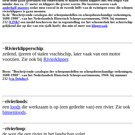
term soms gaan gebruiken om onderscheid te maken tussen klippers met een lengte van
minder dan ca. 27 meter en klippers die groter waren. Die laatsten waren vaak
anderhalf-masters
zodat men vooral in de tweede helft van de twintigste eeuw die schepen
rivierklippers is gaan noemen.
In de "Beschrijvende catalogus der scheepsmodellen en scheepsbouwkundige teekeningen,
1600-1900". van het Nederlandsch Historisch Scheepvaartmuseum, 1944. bij nummer
232 [
LINK
] een model beschreven dat in tegenstelling tot het schoenerhek het achterschip
gelijkend dat op dat van een tjalk heeft; dus min of meer een
klipperaak
.
~
Rivierklipperschip
:
zeilend, ijzeren of stalen vrachtschip, later vaak van een motor
voorzien. Zie ook bij
Rivierklipper
.
Bron: "Beschrijvende catalogus der scheepsmodellen en scheepsbouwkundige teekeningen,
1600-1900". van het Nederlandsch Historisch Scheepvaartmuseum, 1944. bij nummer
232 [
via Delpher
].
~
rivierloods
:
een
loods
die werkzaam is op (een gedeelte van) een rivier. Zie ook
binnenloods
.
~
rivierloop
:
de weg die een rivier in het landschap volgt.