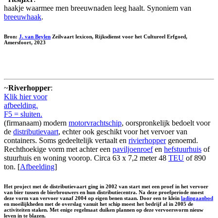
haakje waarmee men breeuwnaden leeg haalt. Synoniem van
breeuwhaak
.
Bron:
J. van Beylen
Zeilvaart lexicon, Rijksdienst voor het Cultureel Erfgoed,
Amersfoort, 2023
~
Riverhopper
:
Klik hier voor
afbeelding.
F5 = sluiten.
(firmanaam) modern
motorvrachtschip
, oorspronkelijk bedoelt voor
de
distributievaart
, echter ook geschikt voor het vervoer van
containers. Soms gedeeltelijk vertaalt en
rivierhopper
genoemd.
Rechthoekige vorm met achter een
paviljoenroef
en
hefstuurhuis
of
stuurhuis en woning voorop. Circa 63 x 7,2 meter 48
TEU
of 890
ton. [
Afbeelding
]
Het project met de distributievaart ging in 2002 van start met een proef in het vervoer
van bier tussen de bierbrouwers en hun distributiecentra. Na deze proefperiode moest
deze vorm van vervoer vanaf 2004 op eigen benen staan. Door een te klein
ladingaanbod
en moeilijkheden met de overslag vanuit het schip moest het bedrijf al in 2005 de
activiteiten staken. Met enige regelmaat duiken plannen op deze vervoersvorm nieuw
leven in te blazen.