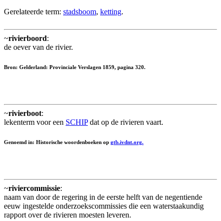
Gerelateerde term:
stadsboom
,
ketting
.
~
rivierboord
:
de oever van de rivier.
Bron: Gelderland: Provinciale Verslagen 1859, pagina 320.
~
rivierboot
:
lekenterm voor een
SCHIP
dat op de rivieren vaart.
Genoemd in: Historische woordenboeken op
gtb.ivdnt.org.
~
riviercommissie
:
naam van door de regering in de eerste helft van de negentiende
eeuw ingestelde onderzoekscommissies die een waterstaakundig
rapport over de rivieren moesten leveren.