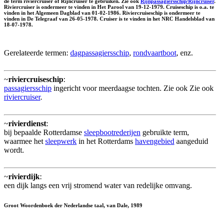
de term riviercruiser of Rijncruiser te gebruiken. Zie ook
Rijnpassagiersschip/Rijncruiser
.
Riviercruiser is ondermeer te vinden in Het Parool van 19-12-1979. Cruiseschip is o.a. te
vinden in het Algemeen Dagblad van 01-02-1986. Riviercruiseschip is ondermeer te
vinden in De Telegraaf van 26-05-1978. Cruiser is te vinden in het NRC Handelsblad van
18-07-1978.
Gerelateerde termen:
dagpassagiersschip
,
rondvaartboot
, enz.
~
riviercruiseschip
:
passagiersschip
ingericht voor meerdaagse tochten. Zie ook Zie ook
riviercruiser
.
~
rivierdienst
:
bij bepaalde Rotterdamse
sleepbootrederijen
gebruikte term,
waarmee het
sleepwerk
in het Rotterdams
havengebied
aangeduid
wordt.
~
rivierdijk
:
een dijk langs een vrij stromend water van redelijke omvang.
Groot Woordenboek der Nederlandse taal, van Dale, 1989