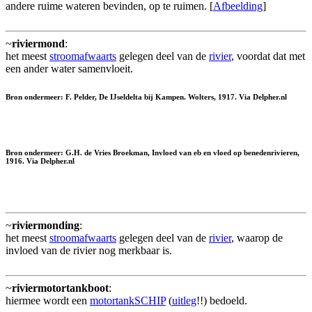
andere ruime wateren bevinden, op te ruimen. [
Afbeelding
]
~
riviermond
:
het meest
stroomafwaarts
gelegen deel van de
rivier
, voordat dat met
een ander water samenvloeit.
Bron ondermeer: F. Pelder, De IJseldelta bij Kampen. Wolters, 1917. Via Delpher.nl
Bron ondermeer: G.H. de Vries Broekman, Invloed van eb en vloed op benedenrivieren,
1916. Via Delpher.nl
~
riviermonding
:
het meest
stroomafwaarts
gelegen deel van de
rivier
, waarop de
invloed van de rivier nog merkbaar is.
~
riviermotortankboot
:
hiermee wordt een
motortankSCHIP
(
uitleg
!!) bedoeld.