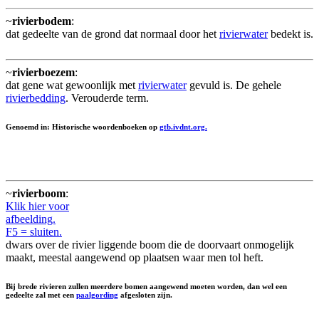
~
rivierbodem
:
dat gedeelte van de grond dat normaal door het
rivierwater
bedekt is.
~
rivierboezem
:
dat gene wat gewoonlijk met
rivierwater
gevuld is. De gehele
rivierbedding
. Verouderde term.
Genoemd in: Historische woordenboeken op
gtb.ivdnt.org.
~
rivierboom
:
Klik hier voor
afbeelding.
F5 = sluiten.
dwars over de rivier liggende boom die de doorvaart onmogelijk
maakt, meestal aangewend op plaatsen waar men tol heft.
Bij brede rivieren zullen meerdere bomen aangewend moeten worden, dan wel een
gedeelte zal met een
paalgording
afgesloten zijn.