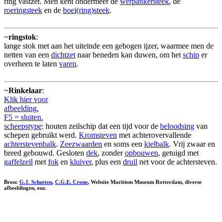
ring vastzet. Men kent ondermeer de
werpankersteek
, de
roeringsteek
en de
boei(ring)steek
.
~
ringstok
:
lange stok met aan het uiteinde een gebogen ijzer, waarmee men de
netten van een
dichtzet
naar beneden kan duwen, om het
schip
er
overheen te laten
varen
.
~
Rinkelaar
:
Klik hier voor
afbeelding.
F5 = sluiten.
scheepstype
: houten zeilschip dat een tijd voor de
beloodsing
van
schepen gebruikt werd.
Kromsteven
met achterovervallende
achterstevenbalk
.
Zeezwaarden
en soms een
kielbalk
. Vrij zwaar en
breed gebouwd. Gesloten
dek
, zonder
opbouwen
, getuigd met
gaffelzeil
met
fok
en
kluiver
, plus een
druil
net voor de achtersteven.
Bron:
G.J. Schutten
,
C.G.E. Crone
, Website Maritiem Museum Rotterdam, diverse
afbeeldingen, enz.