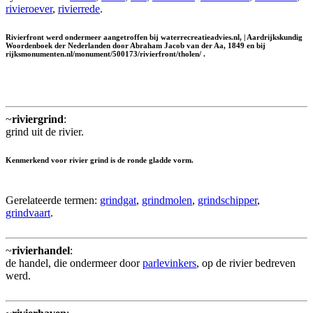
rivieroever
,
rivierrede
.
Rivierfront werd ondermeer aangetroffen bij waterrecreatieadvies.nl, | Aardrijkskundig
Woordenboek der Nederlanden door Abraham Jacob van der Aa, 1849 en bij
rijksmonumenten.nl/monument/500173/rivierfront/tholen/ .
~
riviergrind
:
grind uit de rivier.
Kenmerkend voor rivier grind is de ronde gladde vorm.
Gerelateerde termen:
grindgat
,
grindmolen
,
grindschipper
,
grindvaart
.
~
rivierhandel
:
de handel, die ondermeer door
parlevinkers
, op de rivier bedreven
werd.