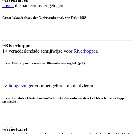
~
rivierhaven
:
haven
die aan een rivier gelegen is.
Groot Woordenboek der Nederlandse taal, van Dale, 1989
~
Rivierhopper
:
1>
vernederlandsde schrijfwijze voor
Riverhopper
.
Bron: Eindrapport casestudie: Binnenhaven Veghel. (pdf)
2>
hopperzuiger
voor het gebruik op de rivieren.
Bron: teusvlotelektrotechniek.nl/referenties/nieuwbouw-diesel-elektrische-rivierhopper-
ms-nicole .
~
rivierkaart
: