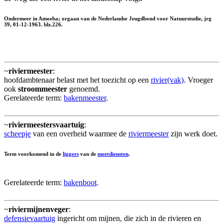
Ondermeer in Amoeba; orgaan van de Nederlandse Jeugdbond voor Natuurstudie, jrg
39, 01-12-1963. blz.226.
~
riviermeester
:
hoofdambtenaar belast met het toezicht op een
rivier(vak)
. Vroeger
ook
stroommeester
genoemd.
Gerelateerde term:
bakenmeester
.
~
riviermeestersvaartuig
:
scheepje
van een overheid waarmee de
riviermeester
zijn werk doet.
Term voorkomend in de
liggers
van de
meetdiensten
.
Gerelateerde term:
bakenboot
.
~
riviermijnenveger
:
defensievaartuig
ingericht om mijnen, die zich in de rivieren en