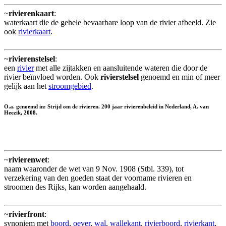
~
rivierenkaart
:
waterkaart die de gehele bevaarbare loop van de rivier afbeeld. Zie
ook
rivierkaart
.
~
rivierenstelsel
:
een
rivier
met alle zijtakken en aansluitende wateren die door de
rivier beïnvloed worden. Ook
rivierstelsel
genoemd en min of meer
gelijk aan het
stroomgebied
.
O.a. genoemd in: Strijd om de rivieren. 200 jaar rivierenbeleid in Nederland, A. van
Heezik, 2008.
~
rivierenwet
:
naam waaronder de wet van 9 Nov. 1908 (Stbl. 339), tot
verzekering van den goeden staat der voorname rivieren en
stroomen des Rijks, kan worden aangehaald.
~
rivierfront
:
synoniem met
boord
,
oever
,
wal
,
wallekant
.
rivierboord
,
rivierkant
,