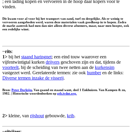
; een lading kopen en vervoeren in de hoop daar kopers voor te
vinden.
Dit kwam voor al voor bij het transport van zand, turf en dergelijke. Als er weinig te
vervoeren aangeboden werd, waren deze materialen vaak goedkoop in te kopen. Zodra
de markt aantrok had men dan niet alleen diverse afnemers, maar, naar men hoopte, ook
een redelijke winst.
~
rits
:
1>
bij het
staand haringnet
; een eind touw waarover een
vijfentwintigtal kurken
drijvers
geschoven zijn en dat, tijdens de
voorteelt
, bij de scheiding van twee netten aan de
kurkensim
vastgezet werd. Gerelateerde termen: zie ook
humber
en de links:
Diverse termen inzake de visserij
.
Bron:
Peter Dorleijn
, Van gaand en staand want, deel 1 Enkhuizen. Van Kampen & zn,
1982. | Historische woordenboeken op
gtb.ivdnt.org.
2>
kleine, van
rijshout
gebouwde,
krib
.
~
ritsijzer
: