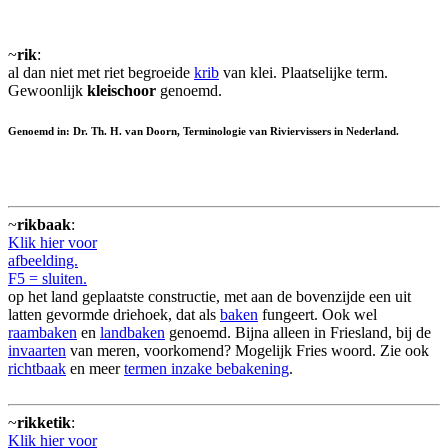
~
rik
:
al dan niet met riet begroeide
krib
van klei. Plaatselijke term.
Gewoonlijk
kleischoor
genoemd.
Genoemd in: Dr. Th. H. van Doorn, Terminologie van Riviervissers in Nederland.
~
rikbaak
:
Klik hier voor
afbeelding.
F5 = sluiten.
op het land geplaatste constructie, met aan de bovenzijde een uit
latten gevormde driehoek, dat als
baken
fungeert. Ook wel
raambaken
en
landbaken
genoemd. Bijna alleen in Friesland, bij de
invaarten
van meren, voorkomend? Mogelijk Fries woord. Zie ook
richtbaak
en meer
termen inzake bebakening
.
~
rikketik
:
Klik hier voor