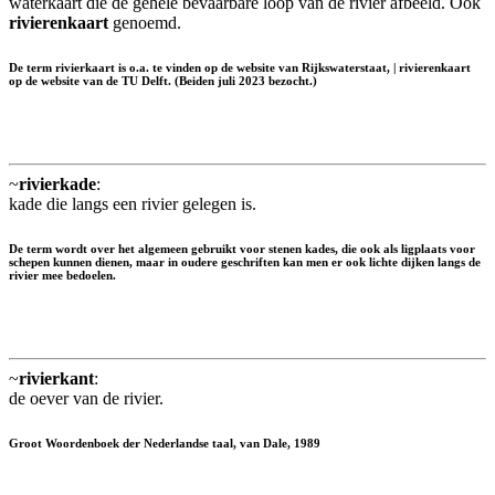
waterkaart die de gehele bevaarbare loop van de rivier afbeeld. Ook
rivierenkaart
genoemd.
De term rivierkaart is o.a. te vinden op de website van Rijkswaterstaat, | rivierenkaart
op de website van de TU Delft. (Beiden juli 2023 bezocht.)
~
rivierkade
:
kade die langs een rivier gelegen is.
De term wordt over het algemeen gebruikt voor stenen kades, die ook als ligplaats voor
schepen kunnen dienen, maar in oudere geschriften kan men er ook lichte dijken langs de
rivier mee bedoelen.
~
rivierkant
:
de oever van de rivier.
Groot Woordenboek der Nederlandse taal, van Dale, 1989