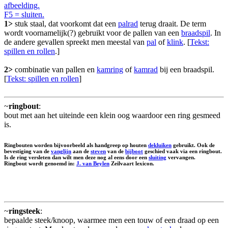
afbeelding.
F5 = sluiten.
1>
stuk staal, dat voorkomt dat een
palrad
terug draait. De term
wordt voornamelijk(?) gebruikt voor de pallen van een
braadspil
. In
de andere gevallen spreekt men meestal van
pal
of
klink
. [
Tekst:
spillen en rollen
.]
2>
combinatie van pallen en
kamring
of
kamrad
bij een braadspil.
[
Tekst: spillen en rollen
]
~
ringbout
:
bout met aan het uiteinde een klein oog waardoor een ring gesmeed
is.
Ringbouten worden bijvoorbeeld als handgreep op houten
dekluiken
gebruikt. Ook de
bevestiging van de
vanglijn
aan de
steven
van de
bijboot
geschied vaak via een ringbout.
Is de ring versleten dan wilt men deze nog al eens door een
sluiting
vervangen.
Ringbout wordt genoemd in:
J. van Beylen
Zeilvaart lexicon.
~
ringsteek
:
bepaalde steek/knoop, waarmee men een touw of een draad op een