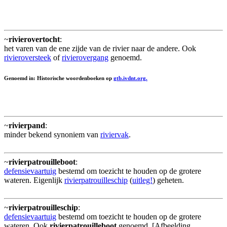
~
rivierovertocht
:
het varen van de ene zijde van de rivier naar de andere. Ook
rivieroversteek
of
rivierovergang
genoemd.
Genoemd in: Historische woordenboeken op
gtb.ivdnt.org.
~
rivierpand
:
minder bekend synoniem van
riviervak
.
~
rivierpatrouilleboot
:
defensievaartuig
bestemd om toezicht te houden op de grotere
wateren. Eigenlijk
rivierpatrouilleschip
(
uitleg!
) geheten.
~
rivierpatrouilleschip
:
defensievaartuig
bestemd om toezicht te houden op de grotere
wateren. Ook
rivierpatrouilleboot
genoemd. [Afbeelding