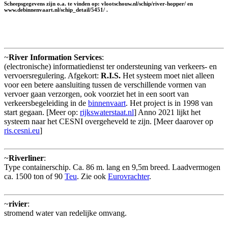
Scheepsgegevens zijn o.a. te vinden op: vlootschouw.nl/schip/river-hopper/ en
www.debinnenvaart.nl/schip_detail/5451/ .
~
River Information Services
:
(electronische) informatiedienst ter ondersteuning van verkeers- en
vervoersregulering. Afgekort:
R.I.S.
Het systeem moet niet alleen
voor een betere aansluiting tussen de verschillende vormen van
vervoer gaan verzorgen, ook voorziet het in een soort van
verkeersbegeleiding in de
binnenvaart
. Het project is in 1998 van
start gegaan. [Meer op:
rijkswaterstaat.nl
] Anno 2021 lijkt het
systeem naar het CESNI overgeheveld te zijn. [Meer daarover op
ris.cesni.eu
]
~
Riverliner
:
Type containerschip. Ca. 86 m. lang en 9,5m breed. Laadvermogen
ca. 1500 ton of 90
Teu
. Zie ook
Eurovrachter
.
~
rivier
:
stromend water van redelijke omvang.