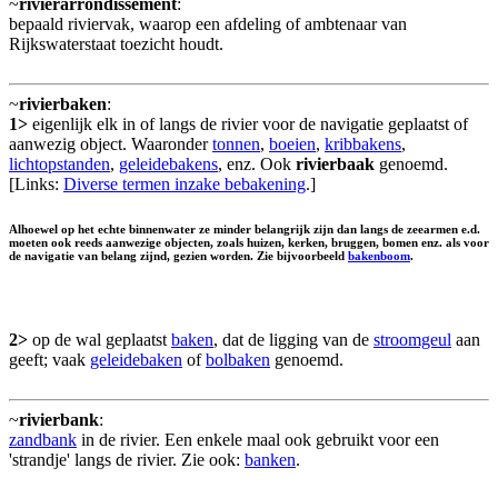
~
rivierarrondissement
:
bepaald riviervak, waarop een afdeling of ambtenaar van
Rijkswaterstaat toezicht houdt.
~
rivierbaken
:
1>
eigenlijk elk in of langs de rivier voor de navigatie geplaatst of
aanwezig object. Waaronder
tonnen
,
boeien
,
kribbakens
,
lichtopstanden
,
geleidebakens
, enz. Ook
rivierbaak
genoemd.
[Links:
Diverse termen inzake bebakening
.]
Alhoewel op het echte binnenwater ze minder belangrijk zijn dan langs de zeearmen e.d.
moeten ook reeds aanwezige objecten, zoals huizen, kerken, bruggen, bomen enz. als voor
de navigatie van belang zijnd, gezien worden. Zie bijvoorbeeld
bakenboom
.
2>
op de wal geplaatst
baken
, dat de ligging van de
stroomgeul
aan
geeft; vaak
geleidebaken
of
bolbaken
genoemd.
~
rivierbank
:
zandbank
in de rivier. Een enkele maal ook gebruikt voor een
'strandje' langs de rivier. Zie ook:
banken
.