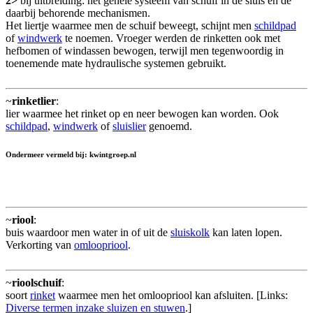
2>
bij uitbreiding: het gehele systeem van schuif in de sluis en de
daarbij behorende mechanismen.
Het liertje waarmee men de schuif beweegt, schijnt men
schildpad
of
windwerk
te noemen. Vroeger werden de rinketten ook met
hefbomen of windassen bewogen, terwijl men tegenwoordig in
toenemende mate hydraulische systemen gebruikt.
~
rinketlier
:
lier waarmee het rinket op en neer bewogen kan worden. Ook
schildpad
,
windwerk
of
sluislier
genoemd.
Ondermeer vermeld bij: kwintgroep.nl
~
riool
:
buis waardoor men water in of uit de
sluiskolk
kan laten lopen.
Verkorting van
omloopriool
.
~
rioolschuif
:
soort
rinket
waarmee men het omloopriool kan afsluiten. [Links:
Diverse termen inzake sluizen en stuwen
.]