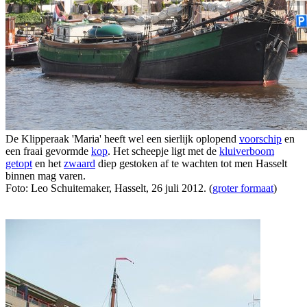
De Klipperaak 'Maria' heeft wel een sierlijk oplopend
voorschip
en
een fraai gevormde
kop
. Het scheepje ligt met de
kluiverboom
getopt
en het
zwaard
diep gestoken af te wachten tot men Hasselt
binnen mag varen.
Foto: Leo Schuitemaker, Hasselt, 26 juli 2012. (
groter formaat
)