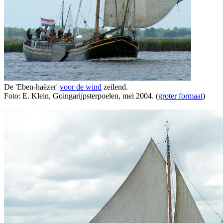
De 'Eben-haëzer'
voor de wind
zeilend.
Foto: E. Klein, Goingarijpsterpoelen, mei 2004. (
groter formaat
)