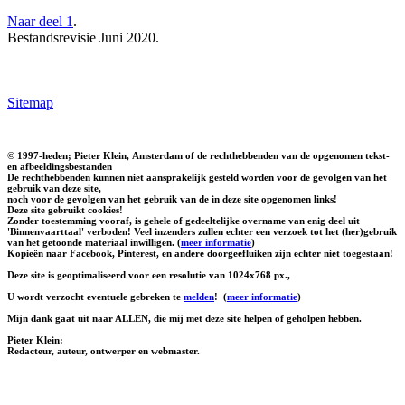
Naar deel 1
.
Bestandsrevisie Juni 2020.
Sitemap
© 1997-heden; Pieter Klein, Amsterdam of de rechthebbenden van de opgenomen tekst-
en afbeeldingsbestanden
De rechthebbenden kunnen niet aansprakelijk gesteld worden voor de gevolgen van het
gebruik van deze site,
noch voor de gevolgen van het gebruik van de in deze site opgenomen links!
Deze site gebruikt cookies!
Zonder toestemming vooraf, is gehele of gedeeltelijke overname van enig deel uit
'Binnenvaarttaal' verboden! Veel inzenders zullen echter een verzoek tot het (her)gebruik
van het getoonde materiaal inwilligen. (
meer informatie
)
Kopieën naar Facebook, Pinterest, en andere doorgeefluiken zijn echter niet toegestaan!
Deze site is geoptimaliseerd voor een resolutie van 1024x768 px.,
U wordt verzocht eventuele gebreken te
melden
!
(
meer informatie
)
Mijn dank gaat uit naar ALLEN, die mij met deze site helpen of geholpen hebben.
Pieter Klein:
Redacteur, auteur, ontwerper en webmaster.