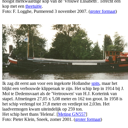
hoogst merkwaardige kop van de 'Vrouwe Elisabeth'. Terecht een
kop met een
theetuitje
.
Foto: F. Logghe, Purmerend 3 november 2007. (
groter formaat
)
Ik zag dit eerst aan voor een ingekorte Hollandse
spits
, maar het
blijkt een verbouwde klipperaak te zijn. Het schip liep in 1914 bij J.
Mol te Dedemsvaart als de 'Vertrouwen' van H.J. Korterink van
stapel. Afmetingen 27,05 x 5,08 meter en 162 ton groot. In 1958 is
het schip verlengd tot 37,8 meter en verdiept tot 2,03m. Het
laadvermogen kwam uiteindelijk op 259 ton.
Het schip heet thans 'Helena'. [
Meting GN557
]
Foto: Pieter Klein, Sneek, zomer 2001. (
groter formaat
)