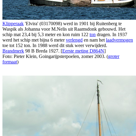
Klipperaak
'Elvira' (03170098) werd in 1901 bij Ruitenberg te
Waspik als Johanna voor M.Nelis uit Raamsdonk gebouwd. Het
schip mat 23,4 bij 5,3 meter en kon ruim 122
ton
dragen. In 1937
werd het schip met bijna 6 meter
verlengd
en nam het
laadvermogen
toe tot 152 ton. In 1988 werd dit stuk weer verwijderd.
Brandmerk
98 B Breda 1927. [
Eerste meting D864N
]
Foto: Pieter Klein, Goingarijpsterpoelen, zomer 2003. (
groter
formaat
)