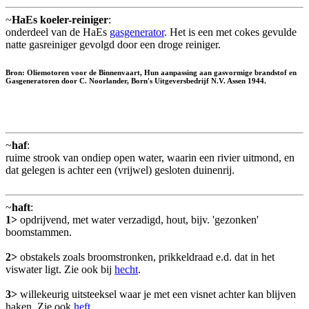
~
HaEs koeler-reiniger
:
onderdeel van de HaEs
gasgenerator
. Het is een met cokes gevulde
natte gasreiniger gevolgd door een droge reiniger.
Bron: Oliemotoren voor de Binnenvaart, Hun aanpassing aan gasvormige brandstof en
Gasgeneratoren door C. Noorlander, Born's Uitgeversbedrijf N.V. Assen 1944.
~
haf
:
ruime strook van ondiep open water, waarin een rivier uitmond, en
dat gelegen is achter een (vrijwel) gesloten duinenrij.
~
haft
:
1>
opdrijvend, met water verzadigd, hout, bijv. 'gezonken'
boomstammen.
2>
obstakels zoals broomstronken, prikkeldraad e.d. dat in het
viswater ligt. Zie ook bij
hecht
.
3>
willekeurig uitsteeksel waar je met een visnet achter kan blijven
haken. Zie ook
heft
.