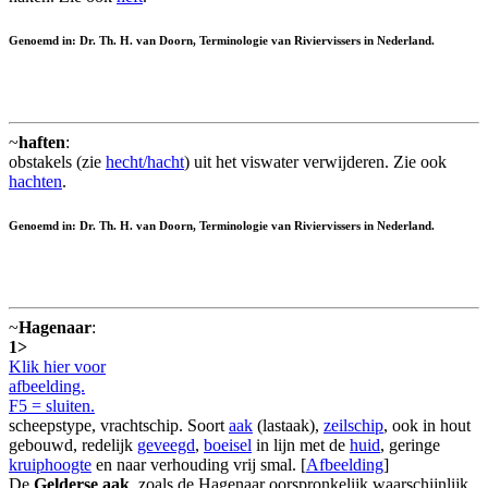
Genoemd in: Dr. Th. H. van Doorn, Terminologie van Riviervissers in Nederland.
~
haften
:
obstakels (zie
hecht/hacht
) uit het viswater verwijderen. Zie ook
hachten
.
Genoemd in: Dr. Th. H. van Doorn, Terminologie van Riviervissers in Nederland.
~
Hagenaar
:
1>
Klik hier voor
afbeelding.
F5 = sluiten.
scheepstype, vrachtschip. Soort
aak
(lastaak),
zeilschip
, ook in hout
gebouwd, redelijk
geveegd
,
boeisel
in lijn met de
huid
, geringe
kruiphoogte
en naar verhouding vrij smal. [
Afbeelding
]
De
Gelderse aak
, zoals de Hagenaar oorspronkelijk waarschijnlijk