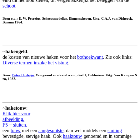
eind uit het blok steken, dit vergemakkelijkt het beleggen van de
schoot
.
Bron o.a.: E. W. Petrejus, Scheepsmodellen, Binnenschepen. Uitg. C.A.J. van Dishoeck,
Bussum 1964.
~
hakengeld
:
de kosten van nieuwe haken voor het
bothoekwant
. Zie ook links:
Diverse termen inzake het vistuig
.
Bron:
Peter Dorleijn
, Van gaand en staand want, deel 1, Enkhuizen. Uitg. Van Kampen &
zn, 1982.
~
haketouw
:
Klik hier voor
afbeelding.
F5 = sluiten.
een
touw
met een
aangesplitste
, dan wel middels een
sluiting
bevestigde, stevige haak. Ook
haaktouw
genoemd en in sommige