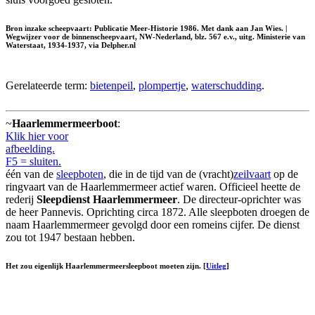
Bron inzake scheepvaart: Publicatie Meer-Historie 1986. Met dank aan Jan Wies. |
Wegwijzer voor de binnenscheepvaart, NW-Nederland, blz. 567 e.v., uitg. Ministerie van
Waterstaat, 1934-1937, via Delpher.nl
Gerelateerde term:
bietenpeil
,
plompertje
,
waterschudding
.
~
Haarlemmermeerboot
:
Klik hier voor
afbeelding.
F5 = sluiten.
één van de
sleepboten
, die in de tijd van de (vracht)
zeilvaart
op de
ringvaart van de Haarlemmermeer actief waren. Officieel heette de
rederij
Sleepdienst Haarlemmermeer
. De directeur-oprichter was
de heer Pannevis. Oprichting circa 1872. Alle sleepboten droegen de
naam Haarlemmermeer gevolgd door een romeins cijfer. De dienst
zou tot 1947 bestaan hebben.
Het zou eigenlijk Haarlemmermeersleepboot moeten zijn. [
Uitleg
]