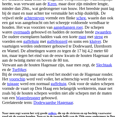
heette, was verwant aan de
Keen
, maar door zijn mindere lengte,
minder dan 20m., wat gedrongener van bouw. Het breedste punt lag
bij de mast en naar achter toe versmalde het schip duidelijk. De
vrijwel steile
achtersteven
vormde een flinke
scheg
, waarin dan ook
een gat was aangebracht om het scheepje voldoende wendbaar te
houden. Het was voorzien van
aangehangen roer
. De schepen
waren
overnaads
gebouwd en hadden de normale brede
zwaarden
.
De oudere exemplaren hadden vaak een korte
mast
met
steng
en
voerden een
gaffeltuig
met
gaffeltopzeil
en soms een
kluiver
. De
vaartuigen werden ondermeer gebouwd te Dodewaard, IJzerdoorn
en Wamel. De afmetingen waren zo tegen de 17 bij 4,2 meter 60
ton, maar tegen het eind van de eeuw kwam de houten Hagenaar al
aan de twintig meter en boven de 80 ton.
Verwant aan de houten Hagenaar zijn, naar men zegt, de
Slechtaak
en de
Turfijker
.
Bij de overgang naar staal werd het model van de Hagenaar ronder.
Het
voorschip
werd veel voller, het achterschip werd wat breder en
de
tuigage
werd een normaal
gaffeltuig
. Ook voor de stalen schepen
vormde de vaart op Den Haag een belangrijk werkterrein, maar net
zoals bij de houten schepen werden niet alle schepen met de maten
van een
Wagenbrugger
gebouwd.
Gerelateerde term:
Dodewaardse Hagenaar
.
Naar men zegt waren het vrij goede
zeilers
, die op de rivieren en op bochtig vaarwater
goed uit de voeten konden. Toen er in de tweede helft van de 19de eeuw ondermeer in Den