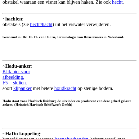
obstakel waaraan een visnet kan blijven haken. Zie ook
hecht
.
~
hachten
:
obstakels (zie
hecht/hacht
) uit het viswater verwijderen.
Genoemd in: Dr. Th. H. van Doorn, Terminologie van Riviervissers in Nederland.
~
Hadu-anker
:
Klik hier voor
afbeelding.
F5 = sluiten.
soort
klipanker
met betere
houdkracht
op stenige bodem.
Hadu staat voor Harbisch Duisburg de uitvinder en producent van deze geheel gelaste
ankers. (Heinrich Harbisch Schiffwerft Gmbh)
~
HaDu koppeling
: