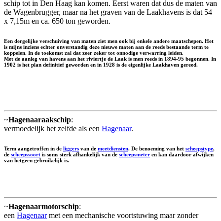
schip tot in Den Haag kan komen. Eerst waren dat dus de maten van
de Wagenbrugger, maar na het graven van de Laakhavens is dat 54
x 7,15m en ca. 650 ton geworden.
Een dergelijke verschuiving van maten ziet men ook bij enkele andere maatschepen. Het
is mijns inziens echter onverstandig deze nieuwe maten aan de reeds bestaande term te
koppelen. In de toekomst zal dat zeer zeker tot onnodige verwarring leiden.
Met de aanleg van havens aan het riviertje de Laak is men reeds in 1894-95 begonnen. In
1902 is het plan definitief geworden en in 1928 is de eigenlijke Laakhaven gereed.
~
Hagenaaraakschip
:
vermoedelijk het zelfde als een
Hagenaar
.
Term aangetroffen in de
liggers
van de
meetdiensten
. De benoeming van het
scheepstype
,
de
scheepssoort
is soms sterk afhankelijk van de
scheepsmeter
en kan daardoor afwijken
van hetgeen gebruikelijk is.
~
Hagenaarmotorschip
:
een
Hagenaar
met een mechanische voortstuwing maar zonder