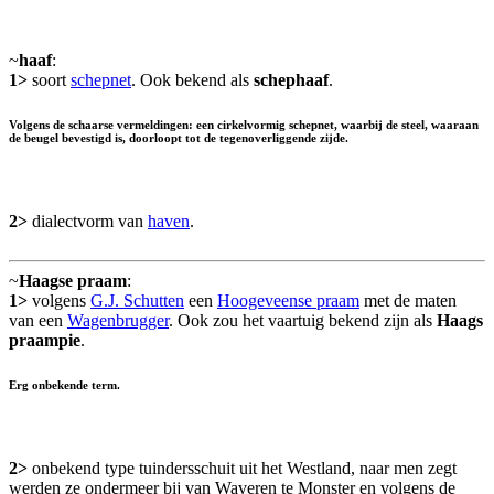
~
haaf
:
1>
soort
schepnet
. Ook bekend als
schephaaf
.
Volgens de schaarse vermeldingen: een cirkelvormig schepnet, waarbij de steel, waaraan
de beugel bevestigd is, doorloopt tot de tegenoverliggende zijde.
2>
dialectvorm van
haven
.
~
Haagse praam
:
1>
volgens
G.J. Schutten
een
Hoogeveense praam
met de maten
van een
Wagenbrugger
. Ook zou het vaartuig bekend zijn als
Haags
praampie
.
Erg onbekende term.
2>
onbekend type tuindersschuit uit het Westland, naar men zegt
werden ze ondermeer bij van Waveren te Monster en volgens de