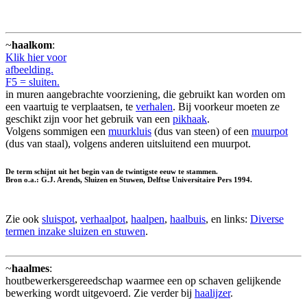
~
haalkom
:
Klik hier voor
afbeelding.
F5 = sluiten.
in muren aangebrachte voorziening, die gebruikt kan worden om
een vaartuig te verplaatsen, te
verhalen
. Bij voorkeur moeten ze
geschikt zijn voor het gebruik van een
pikhaak
.
Volgens sommigen een
muurkluis
(dus van steen) of een
muurpot
(dus van staal), volgens anderen uitsluitend een muurpot.
De term schijnt uit het begin van de twintigste eeuw te stammen.
Bron o.a.: G.J. Arends, Sluizen en Stuwen, Delftse Universitaire Pers 1994.
Zie ook
sluispot
,
verhaalpot
,
haalpen
,
haalbuis
, en links:
Diverse
termen inzake sluizen en stuwen
.
~
haalmes
:
houtbewerkersgereedschap waarmee een op schaven gelijkende
bewerking wordt uitgevoerd. Zie verder bij
haalijzer
.