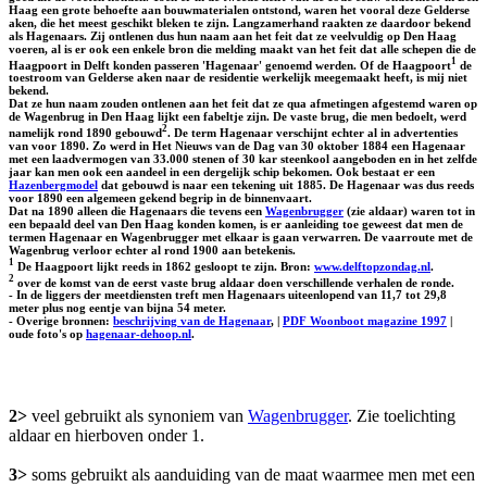
Haag een grote behoefte aan bouwmaterialen ontstond, waren het vooral deze Gelderse
aken, die het meest geschikt bleken te zijn. Langzamerhand raakten ze daardoor bekend
als Hagenaars. Zij ontlenen dus hun naam aan het feit dat ze veelvuldig op Den Haag
voeren, al is er ook een enkele bron die melding maakt van het feit dat alle schepen die de
1
Haagpoort in Delft konden passeren 'Hagenaar' genoemd werden. Of de Haagpoort
de
toestroom van Gelderse aken naar de residentie werkelijk meegemaakt heeft, is mij niet
bekend.
Dat ze hun naam zouden ontlenen aan het feit dat ze qua afmetingen afgestemd waren op
de Wagenbrug in Den Haag lijkt een fabeltje zijn. De vaste brug, die men bedoelt, werd
2
namelijk rond 1890 gebouwd
. De term Hagenaar verschijnt echter al in advertenties
van voor 1890. Zo werd in Het Nieuws van de Dag van 30 oktober 1884 een Hagenaar
met een laadvermogen van 33.000 stenen of 30 kar steenkool aangeboden en in het zelfde
jaar kan men ook een aandeel in een dergelijk schip bekomen. Ook bestaat er een
Hazenbergmodel
dat gebouwd is naar een tekening uit 1885. De Hagenaar was dus reeds
voor 1890 een algemeen gekend begrip in de binnenvaart.
Dat na 1890 alleen die Hagenaars die tevens een
Wagenbrugger
(zie aldaar) waren tot in
een bepaald deel van Den Haag konden komen, is er aanleiding toe geweest dat men de
termen Hagenaar en Wagenbrugger met elkaar is gaan verwarren. De vaarroute met de
Wagenbrug verloor echter al rond 1900 aan betekenis.
1
De Haagpoort lijkt reeds in 1862 gesloopt te zijn. Bron:
www.delftopzondag.nl
.
2
over de komst van de eerst vaste brug aldaar doen verschillende verhalen de ronde.
- In de liggers der meetdiensten treft men Hagenaars uiteenlopend van 11,7 tot 29,8
meter plus nog eentje van bijna 54 meter.
- Overige bronnen:
beschrijving van de Hagenaar
, |
PDF Woonboot magazine 1997
|
oude foto's op
hagenaar-dehoop.nl
.
2>
veel gebruikt als synoniem van
Wagenbrugger
. Zie toelichting
aldaar en hierboven onder 1.
3>
soms gebruikt als aanduiding van de maat waarmee men met een