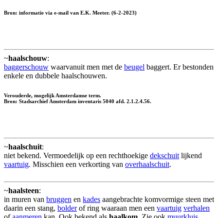
Bron: informatie via e-mail van E.K. Meeter. (6-2-2023)
~
haalschouw
:
baggerschouw
waarvanuit men met de
beugel
baggert. Er bestonden
enkele en dubbele haalschouwen.
Verouderde, mogelijk Amsterdamse term.
Bron: Stadsarchief Amsterdam inventaris 5040 afd. 2.1.2.4.56.
~
haalschuit
:
niet bekend. Vermoedelijk op een rechthoekige
dekschuit
lijkend
vaartuig
. Misschien een verkorting van
overhaalschuit
.
~
haalsteen
:
in muren van
bruggen
en
kades
aangebrachte komvormige steen met
daarin een stang,
bolder
of ring waaraan men een
vaartuig
verhalen
of
aanmeren
kan. Ook bekend als
haalkom
. Zie ook
muurkluis
.