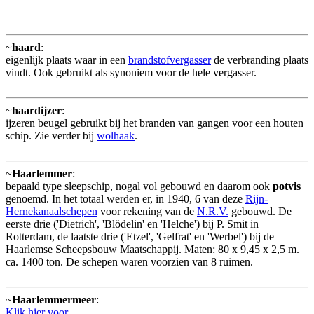
~
haard
:
eigenlijk plaats waar in een
brandstofvergasser
de verbranding plaats
vindt. Ook gebruikt als synoniem voor de hele vergasser.
~
haardijzer
:
ijzeren beugel gebruikt bij het branden van gangen voor een houten
schip. Zie verder bij
wolhaak
.
~
Haarlemmer
:
bepaald type sleepschip, nogal vol gebouwd en daarom ook
potvis
genoemd. In het totaal werden er, in 1940, 6 van deze
Rijn-
Hernekanaalschepen
voor rekening van de
N.R.V.
gebouwd. De
eerste drie ('Dietrich', 'Blödelin' en 'Helche') bij P. Smit in
Rotterdam, de laatste drie ('Etzel', 'Gelfrat' en 'Werbel') bij de
Haarlemse Scheepsbouw Maatschappij. Maten: 80 x 9,45 x 2,5 m.
ca. 1400 ton. De schepen waren voorzien van 8 ruimen.
~
Haarlemmermeer
:
Klik hier voor