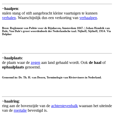
~
haalpen
:
stalen stang of stift aangebracht kleine vaartuigen te kunnen
verhalen
. Waarschijnlijk dus een verkorting van
verhaalpen
.
Bron: Reglement van Politie voor de Rijnhaven, Amsterdam 1847. | Johan Hendrik van
Dale, Van Dale's groot woordenboek der Nederlandsche taal. Nijhoff, Sijthoff, 1914. Via
Delpher
~
haalplaats
:
de plaats waar de
zegen
aan land gehaald wordt. Ook
de haal
of
ophaalplaats
genoemd.
Genoemd in: Dr. Th. H. van Doorn, Terminologie van Riviervissers in Nederland.
~
haalring
:
ring aan de bovenzijde van de
achterstevenbalk
waaraan het uiteinde
van de
roertalie
bevestigd is.