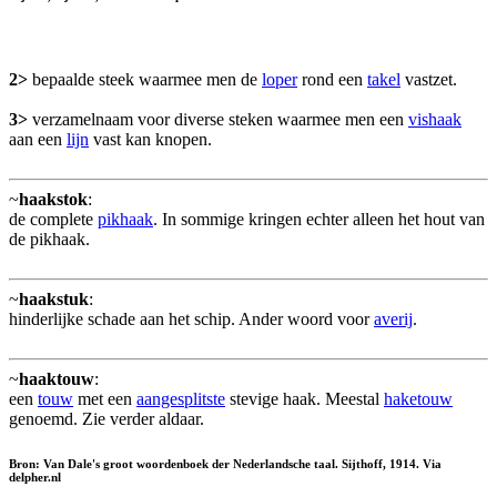
2>
bepaalde steek waarmee men de
loper
rond een
takel
vastzet.
3>
verzamelnaam voor diverse steken waarmee men een
vishaak
aan een
lijn
vast kan knopen.
~
haakstok
:
de complete
pikhaak
. In sommige kringen echter alleen het hout van
de pikhaak.
~
haakstuk
:
hinderlijke schade aan het schip. Ander woord voor
averij
.
~
haaktouw
:
een
touw
met een
aangesplitste
stevige haak. Meestal
haketouw
genoemd. Zie verder aldaar.
Bron: Van Dale's groot woordenboek der Nederlandsche taal. Sijthoff, 1914. Via
delpher.nl