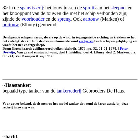
3>
in de
spanvisserij
: het touw tussen de
spruit
aan het
sleepnet
en
het knooppunt van de touwen die met het schip verbonden zijn;
zijnde de
voorhouder
en de
spreng
. Ook
aartouw
(Marken) of
oortouw
(Elburg) genoemd.
De slepende schepen varen, dwars op de wind, in tegengestelde richting en trekken zo het
net redelijk strak. Door de dwars inkomende wind
verlijeren
beide schepen gelijktijdig en
wordt het net voortgesleept.
Bron: Eigen haard; geiïllustreerd volkstijdschrift, 1878, no. 32, 01-01-1878. |
Peter
Dorleijn
, Van gaand en staand want, deel 1 Inleiding, deel 4. Elburg, deel 2. Marken, o.a.
blz 241, Van Kampen & zn, 1982.
~
Haastanker
:
bepaald type tanker van de
tankerrederij
Gebroeders De Haas.
Voor zover bekend, doelt men op het model tanker dat rond de jaren zestig bij deze
rederij in zwang was.
~
hacht
: