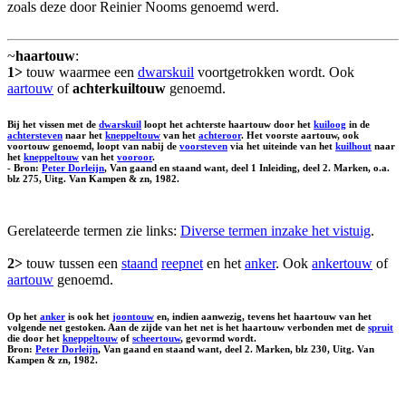
zoals deze door Reinier Nooms genoemd werd.
~
haartouw
:
1>
touw waarmee een
dwarskuil
voortgetrokken wordt. Ook
aartouw
of
achterkuiltouw
genoemd.
Bij het vissen met de
dwarskuil
loopt het achterste haartouw door het
kuiloog
in de
achtersteven
naar het
kneppeltouw
van het
achteroor
. Het voorste aartouw, ook
voortouw
genoemd, loopt van nabij de
voorsteven
via het uiteinde van het
kuilhout
naar
het
kneppeltouw
van het
vooroor
.
- Bron:
Peter Dorleijn
, Van gaand en staand want, deel 1 Inleiding, deel 2. Marken, o.a.
blz 275, Uitg. Van Kampen & zn, 1982.
Gerelateerde termen zie links:
Diverse termen inzake het vistuig
.
2>
touw tussen een
staand
reepnet
en het
anker
. Ook
ankertouw
of
aartouw
genoemd.
Op het
anker
is ook het
joontouw
en, indien aanwezig, tevens het haartouw van het
volgende net gestoken. Aan de zijde van het net is het haartouw verbonden met de
spruit
die door het
kneppeltouw
of
scheertouw
, gevormd wordt.
Bron:
Peter Dorleijn
, Van gaand en staand want, deel 2. Marken, blz 230, Uitg. Van
Kampen & zn, 1982.