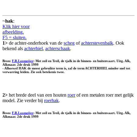
~
hak
:
Klik hier voor
afbeelding.
F5 = sluiten.
1>
de achter-onderhoek van de
scheg
of
achterstevenbalk
. Ook
bekend als
achterhiel
,
achterschaak
.
Bron:
F.R.Loomeijer
: Met zeil en Treil, de tjalk in de binnen- en buitenvaart. Uitg. Alk,
Alkmaar. 2de druk 1999
- Alhoewel HAK de meest gebruikte term is, zal de term ACHTERHIEL minder snel tot
verwarring leiden. Zie ook betekenis twee.
2>
het brede deel van een houten
roer
of een metalen roer met gelijk
model. Zie verder bij
roerhak
.
Bron:
F.R.Loomeijer
: Met zeil en Treil, de tjalk in de binnen- en buitenvaart. Uitg. Alk,
Alkmaar. 2de druk 1999