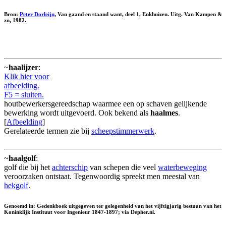
Bron:
Peter Dorleijn
, Van gaand en staand want, deel 1, Enkhuizen. Uitg. Van Kampen &
zn, 1982.
~
haalijzer
:
Klik hier voor
afbeelding.
F5 = sluiten.
houtbewerkersgereedschap waarmee een op schaven gelijkende
bewerking wordt uitgevoerd. Ook bekend als
haalmes
.
[
Afbeelding
]
Gerelateerde termen zie bij
scheepstimmerwerk
.
~
haalgolf
:
golf die bij het
achterschip
van schepen die veel
waterbeweging
veroorzaken ontstaat. Tegenwoordig spreekt men meestal van
hekgolf
.
Genoemd in: Gedenkboek uitgegeven ter gelegenheid van het vijftigjarig bestaan van het
Koninklijk Instituut voor Ingenieur 1847-1897; via Depher.nl.