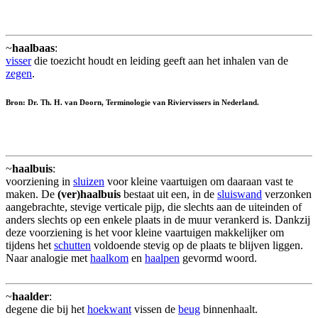
~
haalbaas
:
visser
die toezicht houdt en leiding geeft aan het inhalen van de
zegen
.
Bron: Dr. Th. H. van Doorn, Terminologie van Riviervissers in Nederland.
~
haalbuis
:
voorziening in
sluizen
voor kleine vaartuigen om daaraan vast te
maken. De
(ver)haalbuis
bestaat uit een, in de
sluiswand
verzonken
aangebrachte, stevige verticale pijp, die slechts aan de uiteinden of
anders slechts op een enkele plaats in de muur verankerd is. Dankzij
deze voorziening is het voor kleine vaartuigen makkelijker om
tijdens het
schutten
voldoende stevig op de plaats te blijven liggen.
Naar analogie met
haalkom
en
haalpen
gevormd woord.
~
haalder
:
degene die bij het
hoekwant
vissen de
beug
binnenhaalt.