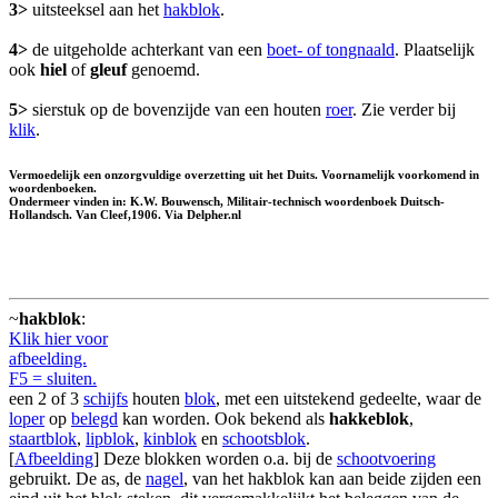
3>
uitsteeksel aan het
hakblok
.
4>
de uitgeholde achterkant van een
boet- of tongnaald
. Plaatselijk
ook
hiel
of
gleuf
genoemd.
5>
sierstuk op de bovenzijde van een houten
roer
. Zie verder bij
klik
.
Vermoedelijk een onzorgvuldige overzetting uit het Duits. Voornamelijk voorkomend in
woordenboeken.
Ondermeer vinden in: K.W. Bouwensch, Militair-technisch woordenboek Duitsch-
Hollandsch. Van Cleef,1906. Via Delpher.nl
~
hakblok
:
Klik hier voor
afbeelding.
F5 = sluiten.
een 2 of 3
schijfs
houten
blok
, met een uitstekend gedeelte, waar de
loper
op
belegd
kan worden. Ook bekend als
hakkeblok
,
staartblok
,
lipblok
,
kinblok
en
schootsblok
.
[
Afbeelding
] Deze blokken worden o.a. bij de
schootvoering
gebruikt. De as, de
nagel
, van het hakblok kan aan beide zijden een