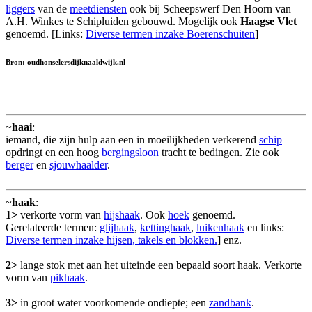
liggers
van de
meetdiensten
ook bij Scheepswerf Den Hoorn van
A.H. Winkes te Schipluiden gebouwd. Mogelijk ook
Haagse Vlet
genoemd. [Links:
Diverse termen inzake Boerenschuiten
]
Bron: oudhonselersdijknaaldwijk.nl
~
haai
:
iemand, die zijn hulp aan een in moeilijkheden verkerend
schip
opdringt en een hoog
bergingsloon
tracht te bedingen. Zie ook
berger
en
sjouwhaalder
.
~
haak
:
1>
verkorte vorm van
hijshaak
. Ook
hoek
genoemd.
Gerelateerde termen:
glijhaak
,
kettinghaak
,
luikenhaak
en links:
Diverse termen inzake hijsen, takels en blokken.
] enz.
2>
lange stok met aan het uiteinde een bepaald soort haak. Verkorte
vorm van
pikhaak
.
3>
in groot water voorkomende ondiepte; een
zandbank
.