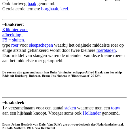
Ook kortweg
haak
genoemd.
Gerelateerde termen:
borghaak
,
keel
.
~
haakroer
:
Klik hier voor
afbeelding.
F5 = sluiten.
type
roer
voor
sleepschepen
waarbij het originele middelste roer op
enige afstand geflankeerd wordt door twee kleinere
roerbladen
.
Doormiddel van stangen waren de uiteinden van deze kleine roeren
aan het middelste roer gekoppeld.
De roeren zijn genoemd naar hun Duits 'uitvinder' schipper Alfred Haak van het schip
Edda uit Duisburg-Ruhrort. Bron: Jos Hubens in 'Binnenvaart' 2012/4.
~
haaksteek
:
1>
verzamelnaam voor een aantal
steken
waarmee men een
touw
aan een hijshaak knoopt. Vroeger soms ook
Hollander
genoemd.
Bron: Johan Hendrik van Dale, Van Dale's groot woordenboek der Nederlandsche taal.
Nijhoff, Sijthoff, 1914. Via Delpher.nl