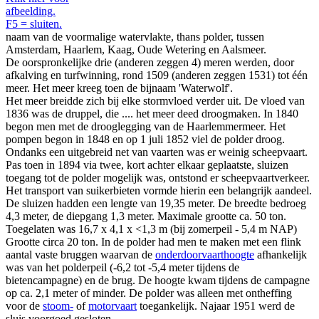
afbeelding.
F5 = sluiten.
naam van de voormalige watervlakte, thans polder, tussen
Amsterdam, Haarlem, Kaag, Oude Wetering en Aalsmeer.
De oorspronkelijke drie (anderen zeggen 4) meren werden, door
afkalving en turfwinning, rond 1509 (anderen zeggen 1531) tot één
meer. Het meer kreeg toen de bijnaam 'Waterwolf'.
Het meer breidde zich bij elke stormvloed verder uit. De vloed van
1836 was de druppel, die .... het meer deed droogmaken. In 1840
begon men met de drooglegging van de Haarlemmermeer. Het
pompen begon in 1848 en op 1 juli 1852 viel de polder droog.
Ondanks een uitgebreid net van vaarten was er weinig scheepvaart.
Pas toen in 1894 via twee, kort achter elkaar geplaatste, sluizen
toegang tot de polder mogelijk was, ontstond er scheepvaartverkeer.
Het transport van suikerbieten vormde hierin een belangrijk aandeel.
De sluizen hadden een lengte van 19,35 meter. De breedte bedroeg
4,3 meter, de diepgang 1,3 meter. Maximale grootte ca. 50 ton.
Toegelaten was 16,7 x 4,1 x <1,3 m (bij zomerpeil - 5,4 m NAP)
Grootte circa 20 ton. In de polder had men te maken met een flink
aantal vaste bruggen waarvan de
onderdoorvaarthoogte
afhankelijk
was van het polderpeil (-6,2 tot -5,4 meter tijdens de
bietencampagne) en de brug. De hoogte kwam tijdens de campagne
op ca. 2,1 meter of minder. De polder was alleen met ontheffing
voor de
stoom-
of
motorvaart
toegankelijk. Najaar 1951 werd de
sluis voorgoed gesloten.