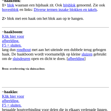
~
haakblok
:
1>
blok
waaraan een hijshaak zit. Ook
hijsblok
genoemd. Zie ook
bovenblok
en links:
Diverse termen inzake blokken en takels
.
2>
blok met een haak om het blok aan op te hangen.
~
haakboom
:
Klik hier voor
afbeelding.
F5 = sluiten.
lang dun
rondhout
met aan het uiteinde een dubbele terug gebogen
haak. De haakboom wordt voornamelijk op kleine
sluizen
gebruikt
om de
sluisdeuren
open en dicht te doen. [
afbeelding
]
Bron: overlevering via sluiswachter.
~
haaklas
:
Klik hier voor
afbeelding.
F5 = sluiten.
bepaalde houtverbinding voor delen die in elkaars verlengde liggen.