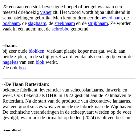
2>
een aan een stok bevestigde hoepel of beugel waaraan een
meestal driehoekig
visnet
zit. Het woord wordt bijna uitsluitend in
samenstellingen gebruikt. Men kent ondermeer de
oeverhaam
, de
boshaam
, de
slaghaam
, de
steekhaam
en de
strijkhaam
. Ze worden
vaak in één adem met de
schrobbe
genoemd.
~
haan
:
bij zeer oude
blokken
: vierkant plaatje koper met gat, welk, aan
beide zijden, in de schijf gezet wordt en dat als een lagertje voor de
nagel/as
van een
blok
werkt.
Zie ook
bos
.
~
De Haan Rotterdam
:
bekende fabrikant, leverancier van scheepslantaarns, tinwerk, en
weer. Ook bekend als
DHR
In 1922 gesticht aan de Zalmhaven te
Rotterdam. Na de start van de productie van decoratieve lantaarns,
wat een groot succes was. verhuisde de fabriek naar de Wijnhaven.
De technische veranderingen in de scheepvaart werden op de voet
gevolgd, waardoor de firma tot op heden (2024) is blijven bestaan.
Bron: dhr.nl