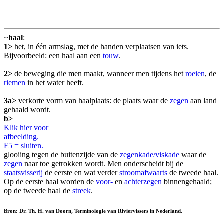
~
haal
:
1>
het, in één armslag, met de handen verplaatsen van iets.
Bijvoorbeeld: een haal aan een
touw
.
2>
de beweging die men maakt, wanneer men tijdens het
roeien
, de
riemen
in het water heeft.
3a>
verkorte vorm van haalplaats: de plaats waar de
zegen
aan land
gehaald wordt.
b>
Klik hier voor
afbeelding.
F5 = sluiten.
glooiing tegen de buitenzijde van de
zegenkade/viskade
waar de
zegen
naar toe getrokken wordt. Men onderscheidt bij de
staatsvisserij
de eerste en wat verder
stroomafwaarts
de tweede haal.
Op de eerste haal worden de
voor-
en
achterzegen
binnengehaald;
op de tweede haal de
streek
.
Bron: Dr. Th. H. van Doorn, Terminologie van Riviervissers in Nederland.