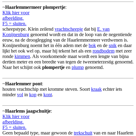
~
Haarlemmermeer plompertje
:
Klik hier voor
afbeelding.
F5 = sluiten.
scheepstype. Klein zeilend
vrachtscheepje
dat bij
E. van
Konijnenburg
genoemd wordt en dat in de loop van de negentiende
eeuw, na de drooglegging van de Haarlemmermeer verdwenen is.
Konijnenburg noemt het in één adem met de
bok
en de
snik
en daar
lijkt het ook wel op, maar hij tekent het als een
rondbodem
met zeer
ronde
kimmen
. Als voorkomende maat wordt een lengte van bijna
dertien meter en een breedte van tegen de tweemeterzestig genoemd.
Naar het schijnt ook
plompertje
en
plump
genoemd.
~
Haarlemmer pont
:
houten vrachtschip met kromme steven. Soort
kraak
echter iets
minder
vol
in
kop
en
kont
.
~
Haarlems jaagschuitje
:
Klik hier voor
afbeelding.
F5 = sluiten.
Geen bepaald type, maar gewoon de
trekschuit
van en naar Haarlem