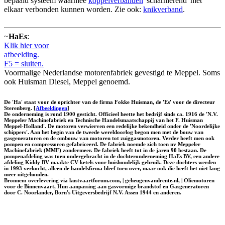
bepaald systeem waarmee
koppelverbanden
'scharnierend' met
elkaar verbonden kunnen worden. Zie ook:
knikverband
.
~
HaEs
:
Klik hier voor
afbeelding.
F5 = sluiten.
Voormalige Nederlandse motorenfabriek gevestigd te Meppel. Soms
ook Huisman Diesel, Meppel genoemd.
De 'Ha' staat voor de oprichter van de firma Fokke Huisman, de 'Es' voor de directeur
Sterenberg. [
Afbeeldingen
]
De onderneming is rond 1900 gesticht. Officieel heette het bedrijf sinds ca. 1916 de 'N.V.
Meppeler Machinefabriek en Technische Handelsmaatschappij van het F. Huisman
Meppel-Holland'. De motoren verwierven een redelijke bekendheid onder de 'Noordelijke
schippers'. Aan het begin van de tweede wereldoorlog begon men met de bouw van
gasgeneratoren en de ombouw van motoren tot zuiggasmotoren. Verder heeft men ook
pompen en compressoren gefabriceerd. De fabriek noemde zich toen nv Meppeler
Machinefabriek (MMF) zondermeer. De fabriek heeft tot in de jaren 90 bestaan. De
pompenafdeling was toen ondergebracht in de dochteronderneming HaEs BV, een andere
afdeling Kiddy BV maakte CV-ketels voor huishoudelijk gebruik. Deze dochters werden
in 1993 verkocht, alleen de handelsfirma bleef toen over, maar ook die heeft het niet lang
meer uitgehouden.
Bronnen: overlevering via kustvaartforum.com, | geheugenvandrente.nl, | Oliemotoren
voor de Binnenvaart, Hun aanpassing aan gasvormige brandstof en Gasgeneratoren
door C. Noorlander, Born's Uitgeversbedrijf N.V. Assen 1944 en anderen.