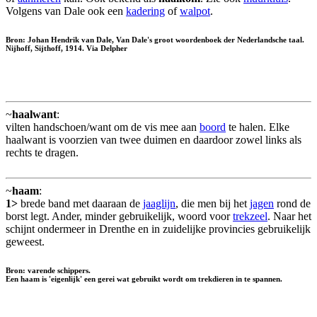
Volgens van Dale ook een
kadering
of
walpot
.
Bron: Johan Hendrik van Dale, Van Dale's groot woordenboek der Nederlandsche taal.
Nijhoff, Sijthoff, 1914. Via Delpher
~
haalwant
:
vilten handschoen/want om de vis mee aan
boord
te halen. Elke
haalwant is voorzien van twee duimen en daardoor zowel links als
rechts te dragen.
~
haam
:
1>
brede band met daaraan de
jaaglijn
, die men bij het
jagen
rond de
borst legt. Ander, minder gebruikelijk, woord voor
trekzeel
. Naar het
schijnt ondermeer in Drenthe en in zuidelijke provincies gebruikelijk
geweest.
Bron: varende schippers.
Een haam is 'eigenlijk' een gerei wat gebruikt wordt om trekdieren in te spannen.