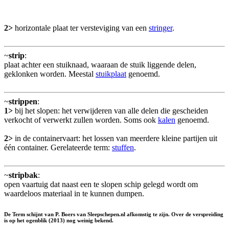
2>
horizontale plaat ter versteviging van een
stringer
.
~
strip
:
plaat achter een stuiknaad, waaraan de stuik liggende delen,
geklonken worden. Meestal
stuikplaat
genoemd.
~
strippen
:
1>
bij het slopen: het verwijderen van alle delen die gescheiden
verkocht of verwerkt zullen worden. Soms ook
kalen
genoemd.
2>
in de containervaart: het lossen van meerdere kleine partijen uit
één container. Gerelateerde term:
stuffen
.
~
stripbak
:
open vaartuig dat naast een te slopen schip gelegd wordt om
waardeloos materiaal in te kunnen dumpen.
De Term schijnt van P. Boers van Sleepschepen.nl afkomstig te zijn. Over de verspreiding
is op het ogenblik (2013) nog weinig bekend.