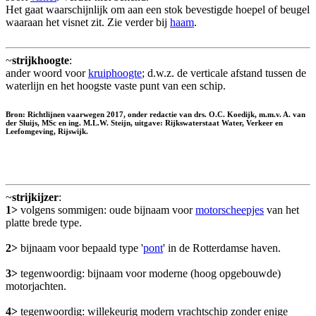
Het gaat waarschijnlijk om aan een stok bevestigde hoepel of beugel
waaraan het visnet zit. Zie verder bij
haam
.
~
strijkhoogte
:
ander woord voor
kruiphoogte
; d.w.z. de verticale afstand tussen de
waterlijn en het hoogste vaste punt van een schip.
Bron: Richtlijnen vaarwegen 2017, onder redactie van drs. O.C. Koedijk, m.m.v. A. van
der Sluijs, MSc en ing. M.L.W. Steijn, uitgave: Rijkswaterstaat Water, Verkeer en
Leefomgeving, Rijswijk.
~
strijkijzer
:
1>
volgens sommigen: oude bijnaam voor
motorscheepjes
van het
platte brede type.
2>
bijnaam voor bepaald type '
pont
' in de Rotterdamse haven.
3>
tegenwoordig: bijnaam voor moderne (hoog opgebouwde)
motorjachten.
4>
tegenwoordig: willekeurig modern vrachtschip zonder enige