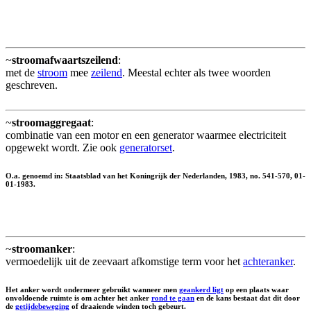
~
stroomafwaartszeilend
:
met de
stroom
mee
zeilend
. Meestal echter als twee woorden
geschreven.
~
stroomaggregaat
:
combinatie van een motor en een generator waarmee electriciteit
opgewekt wordt. Zie ook
generatorset
.
O.a. genoemd in: Staatsblad van het Koningrijk der Nederlanden, 1983, no. 541-570, 01-
01-1983.
~
stroomanker
:
vermoedelijk uit de zeevaart afkomstige term voor het
achteranker
.
Het anker wordt ondermeer gebruikt wanneer men
geankerd ligt
op een plaats waar
onvoldoende ruimte is om achter het anker
rond te gaan
en de kans bestaat dat dit door
de
getijdebeweging
of draaiende winden toch gebeurt.