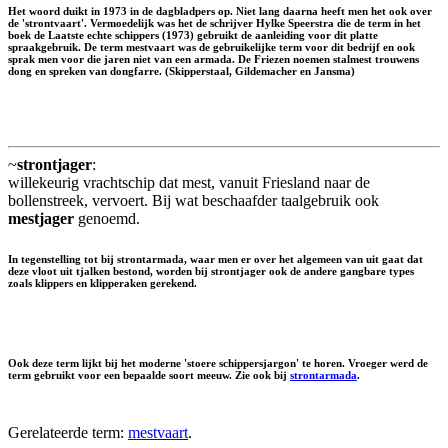
Het woord duikt in 1973 in de dagbladpers op. Niet lang daarna heeft men het ook over
de 'strontvaart'. Vermoedelijk was het de schrijver Hylke Speerstra die de term in het
boek de Laatste echte schippers (1973) gebruikt de aanleiding voor dit platte
spraakgebruik. De term mestvaart was de gebruikelijke term voor dit bedrijf en ook
sprak men voor die jaren niet van een armada. De Friezen noemen stalmest trouwens
dong
en spreken van
dongfarre
. (Skipperstaal, Gildemacher en Jansma)
~
strontjager
:
willekeurig vrachtschip dat mest, vanuit Friesland naar de
bollenstreek, vervoert. Bij wat beschaafder taalgebruik ook
mestjager
genoemd.
In tegenstelling tot bij strontarmada, waar men er over het algemeen van uit gaat dat
deze vloot uit tjalken bestond, worden bij strontjager ook de andere gangbare types
zoals klippers en klipperaken gerekend.
Ook deze term lijkt bij het moderne 'stoere schippersjargon' te horen. Vroeger werd de
term gebruikt voor een bepaalde soort meeuw. Zie ook bij
strontarmada
.
Gerelateerde term:
mestvaart
.