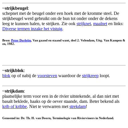
~
strijkbeugel
:
schepnet met de beugel onder een hoek met de kromme steel. De
strijkbeugel werd gebruikt om de bun tot onder onder de dekens
leeg te kunnen halen, te strijken. Zie ook
strijknet
,
maalnet
en links:
Diverse termen inzake het vistuig
.
Bron:
Peter Dorleijn
, Van gaand en staand want, deel 2. Volendam, Uitg. Van Kampen &
zn, 1982.
~
strijkblok
:
blok
op of nabij de
voorsteven
waardoor de
strijkreep
loopt.
~
strijkdam
:
plaatselijke term voor een in de rivier uitstekende, al dan niet met
basalt beklede, haaks op de oever staande, dam. Beter bekend als
krib of kribbe
. Niet te verwarren met
strekdam
!
Genoemd in: Dr. Th. H. van Doorn, Terminologie van Riviervissers in Nederland.