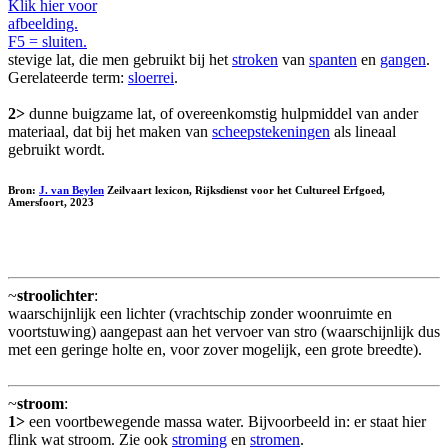
Klik hier voor
afbeelding.
F5 = sluiten.
stevige lat, die men gebruikt bij het
stroken
van
spanten
en
gangen
.
Gerelateerde term:
sloerrei
.
2>
dunne buigzame lat, of overeenkomstig hulpmiddel van ander
materiaal, dat bij het maken van
scheepstekeningen
als lineaal
gebruikt wordt.
Bron:
J. van Beylen
Zeilvaart lexicon, Rijksdienst voor het Cultureel Erfgoed,
Amersfoort, 2023
~
stroolichter
:
waarschijnlijk een lichter (vrachtschip zonder woonruimte en
voortstuwing) aangepast aan het vervoer van stro (waarschijnlijk dus
met een geringe holte en, voor zover mogelijk, een grote breedte).
~
stroom
:
1>
een voortbewegende massa water. Bijvoorbeeld in: er staat hier
flink wat stroom. Zie ook
stroming
en
stromen
.