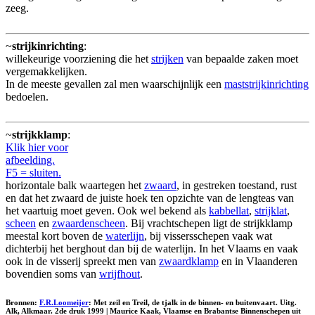
zeeg.
~
strijkinrichting
:
willekeurige voorziening die het
strijken
van bepaalde zaken moet
vergemakkelijken.
In de meeste gevallen zal men waarschijnlijk een
maststrijkinrichting
bedoelen.
~
strijkklamp
:
Klik hier voor
afbeelding.
F5 = sluiten.
horizontale balk waartegen het
zwaard
, in gestreken toestand, rust
en dat het zwaard de juiste hoek ten opzichte van de lengteas van
het vaartuig moet geven. Ook wel bekend als
kabbellat
,
strijklat
,
scheen
en
zwaardenscheen
. Bij vrachtschepen ligt de strijkklamp
meestal kort boven de
waterlijn
, bij vissersschepen vaak wat
dichterbij het berghout dan bij de waterlijn. In het Vlaams en vaak
ook in de visserij spreekt men van
zwaardklamp
en in Vlaanderen
bovendien soms van
wrijfhout
.
Bronnen:
F.R.Loomeijer
: Met zeil en Treil, de tjalk in de binnen- en buitenvaart. Uitg.
Alk, Alkmaar. 2de druk 1999 | Maurice Kaak, Vlaamse en Brabantse Binnenschepen uit