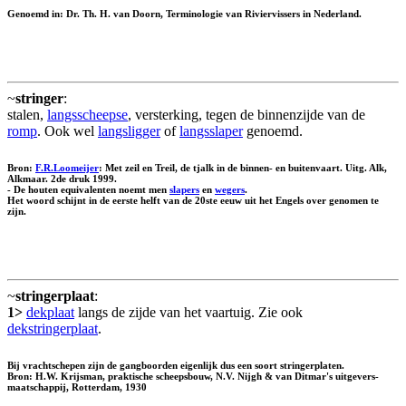
Genoemd in: Dr. Th. H. van Doorn, Terminologie van Riviervissers in Nederland.
~
stringer
:
stalen,
langsscheepse
, versterking, tegen de binnenzijde van de
romp
. Ook wel
langsligger
of
langsslaper
genoemd.
Bron:
F.R.Loomeijer
: Met zeil en Treil, de tjalk in de binnen- en buitenvaart. Uitg. Alk,
Alkmaar. 2de druk 1999.
- De houten equivalenten noemt men
slapers
en
wegers
.
Het woord schijnt in de eerste helft van de 20ste eeuw uit het Engels over genomen te
zijn.
~
stringerplaat
:
1>
dekplaat
langs de zijde van het vaartuig. Zie ook
dekstringerplaat
.
Bij vrachtschepen zijn de gangboorden eigenlijk dus een soort stringerplaten.
Bron: H.W. Krijsman, praktische scheepsbouw, N.V. Nijgh & van Ditmar's uitgevers-
maatschappij, Rotterdam, 1930