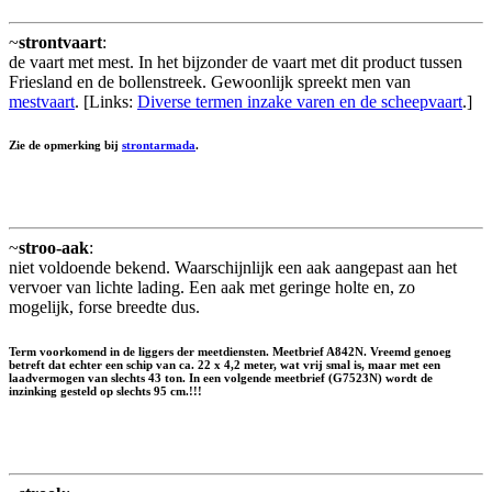
~
strontvaart
:
de vaart met mest. In het bijzonder de vaart met dit product tussen
Friesland en de bollenstreek. Gewoonlijk spreekt men van
mestvaart
. [Links:
Diverse termen inzake varen en de scheepvaart
.]
Zie de opmerking bij
strontarmada
.
~
stroo-aak
:
niet voldoende bekend. Waarschijnlijk een aak aangepast aan het
vervoer van lichte lading. Een aak met geringe holte en, zo
mogelijk, forse breedte dus.
Term voorkomend in de liggers der meetdiensten. Meetbrief A842N. Vreemd genoeg
betreft dat echter een schip van ca. 22 x 4,2 meter, wat vrij smal is, maar met een
laadvermogen van slechts 43 ton. In een volgende meetbrief (G7523N) wordt de
inzinking gesteld op slechts 95 cm.!!!