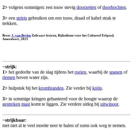
2>
volgens sommigen: een touw stevig
doorzetten
of
doorbochten
.
3>
een
striets
gebruiken om een touw, draad of kabel strak te
trekken.
Bron:
J. van Beylen
Zeilvaart lexicon, Rijksdienst voor het Cultureel Erfgoed,
Amersfoort, 2023
~
strijk
:
1>
het gedeelte van de slag tijdens het
roeien
, waarbij de
spanen
of
riemen
boven water zijn.
2>
hulpstuk bij het
krombranden
. Zie verder bij
knijp
.
3>
in sommige kringen gehanteerd voor de hoogte waarop de
gestreken
mast
komt te liggen. Zie verdere uitleg bij
uitwipoor
.
~
strijkbaar
:
met niet al te veel moeite neer te halen of soms ook weg te nemen.