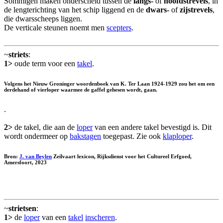
Sommigen maken onderscheid tussen de
langs-
of
hoofdstrevels
, in
de lengterichting van het schip liggend en de
dwars-
of
zijstrevels
,
die dwarsscheeps liggen.
De verticale steunen noemt men
scepters
.
~
striets
:
1>
oude term voor een
takel
.
Volgens het Nieuw Groninger woordenboek van K. Ter Laan 1924-1929 zou het om een
derdehand of vierloper waarmee de gaffel gehesen wordt, gaan.
.
2>
de takel, die aan de
loper
van een andere takel bevestigd is. Dit
wordt ondermeer op
bakstagen
toegepast. Zie ook
klaploper
.
Bron:
J. van Beylen
Zeilvaart lexicon, Rijksdienst voor het Cultureel Erfgoed,
Amersfoort, 2023
~
strietsen
:
1>
de
loper
van een
takel
inscheren
.