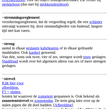
strekkeboot
(dus niet bij
strekkensleepboot
).
~
stremmingsreglement
:
verzekeringsreglement, dat de vergoeding regelt, die een
schipper
ontvangt wanneer hij, door omstandigheden van buitenaf, langere
tijd niet kan varen.
~
streng
:
aantal in elkaar
geslagen
kabelgarens
of in elkaar gedraaide
staaldraden. Ook
kardeel
genoemd.
Van drie, soms ook twee, vier of zes, strengen wordt
touw
geslagen.
Staaldraad
wordt over het algemeen alleen van zes of meer strengen
geslagen.
~
strevel
:
Klik hier voor
afbeelding.
F5 = sluiten.
houten lat waarover de
zonnetent
gespannen is. Ook bekend als
zonnetentstrevel
en
zonnetentlat
. De term ging later over op de
stalen pijpen die dit doel hadden. [
Afbeelding
]