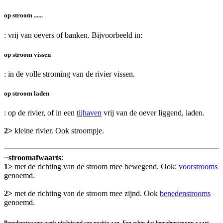
op stroom ......
: vrij van oevers of banken. Bijvoorbeeld in:
op stroom vissen
: in de volle stroming van de rivier vissen.
op stroom laden
: op de rivier, of in een
tijhaven
vrij van de oever liggend, laden.
2>
kleine rivier. Ook stroompje.
~
stroomafwaarts
:
1>
met de richting van de stroom mee bewegend. Ook:
voorstrooms
genoemd.
2>
met de richting van de stroom mee zijnd. Ook
benedenstrooms
genoemd.
Benedenstrooms geeft uitsluitend een positie aan. Een schip dat benedenstrooms vaart,