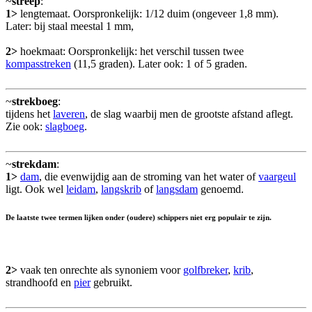
~
streep
:
1>
lengtemaat. Oorspronkelijk: 1/12 duim (ongeveer 1,8 mm).
Later: bij staal meestal 1 mm,
2>
hoekmaat: Oorspronkelijk: het verschil tussen twee
kompasstreken
(11,5 graden). Later ook: 1 of 5 graden.
~
strekboeg
:
tijdens het
laveren
, de slag waarbij men de grootste afstand aflegt.
Zie ook:
slagboeg
.
~
strekdam
:
1>
dam
, die evenwijdig aan de stroming van het water of
vaargeul
ligt. Ook wel
leidam
,
langskrib
of
langsdam
genoemd.
De laatste twee termen lijken onder (oudere) schippers niet erg populair te zijn.
2>
vaak ten onrechte als synoniem voor
golfbreker
,
krib
,
strandhoofd en
pier
gebruikt.