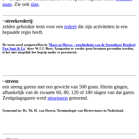
gaan
. Zie ook
slag
.
~
streekrederij
:
zelden gebruikte term voor een
rederij
die zijn activiteiten in een
bepaalde regio heeft.
De term werd aangetroffen in '
Maas en Merwe - geschiedenis van de Stoomboot Reederij
Fop Smit & Co
' door W.J.J. Boot. Aangezien er verder geen bronnen gevonden werden,
is het niet mogelijk het begrip nader te preciseren.
~
streen
:
een streng garens met een gewicht van 500 gram. Hierin gingen,
afhankelijk van de zwaarte 60, 80, 120 of 180 slagen van dat garen.
Zestigslagsgaren werd
steurgaren
genoemd.
Genoemd in: Dr. Th. H. van Doorn, Terminologie van Riviervissers in Nederland.