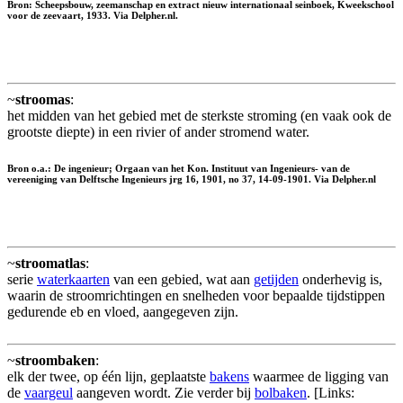
Bron: Scheepsbouw, zeemanschap en extract nieuw internationaal seinboek, Kweekschool
voor de zeevaart, 1933. Via Delpher.nl.
~
stroomas
:
het midden van het gebied met de sterkste stroming (en vaak ook de
grootste diepte) in een rivier of ander stromend water.
Bron o.a.: De ingenieur; Orgaan van het Kon. Instituut van Ingenieurs- van de
vereeniging van Delftsche Ingenieurs jrg 16, 1901, no 37, 14-09-1901. Via Delpher.nl
~
stroomatlas
:
serie
waterkaarten
van een gebied, wat aan
getijden
onderhevig is,
waarin de stroomrichtingen en snelheden voor bepaalde tijdstippen
gedurende eb en vloed, aangegeven zijn.
~
stroombaken
:
elk der twee, op één lijn, geplaatste
bakens
waarmee de ligging van
de
vaargeul
aangeven wordt. Zie verder bij
bolbaken
. [Links: