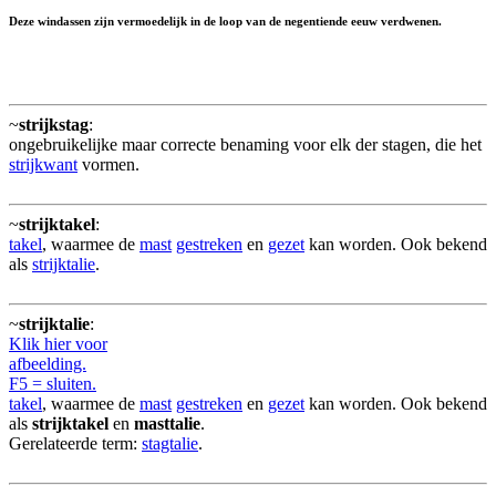
Deze windassen zijn vermoedelijk in de loop van de negentiende eeuw verdwenen.
~
strijkstag
:
ongebruikelijke maar correcte benaming voor elk der stagen, die het
strijkwant
vormen.
~
strijktakel
:
takel
, waarmee de
mast
gestreken
en
gezet
kan worden. Ook bekend
als
strijktalie
.
~
strijktalie
:
Klik hier voor
afbeelding.
F5 = sluiten.
takel
, waarmee de
mast
gestreken
en
gezet
kan worden. Ook bekend
als
strijktakel
en
masttalie
.
Gerelateerde term:
stagtalie
.