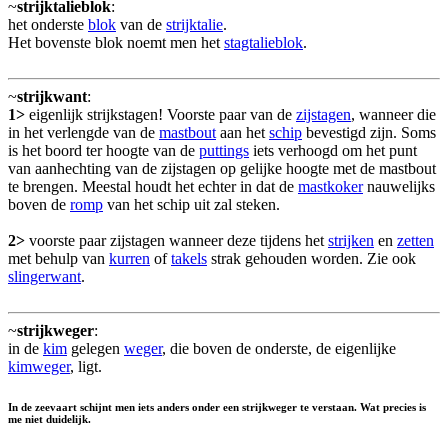
~
strijktalieblok
:
het onderste
blok
van de
strijktalie
.
Het bovenste blok noemt men het
stagtalieblok
.
~
strijkwant
:
1>
eigenlijk strijkstagen! Voorste paar van de
zijstagen
, wanneer die
in het verlengde van de
mastbout
aan het
schip
bevestigd zijn. Soms
is het boord ter hoogte van de
puttings
iets verhoogd om het punt
van aanhechting van de zijstagen op gelijke hoogte met de mastbout
te brengen. Meestal houdt het echter in dat de
mastkoker
nauwelijks
boven de
romp
van het schip uit zal steken.
2>
voorste paar zijstagen wanneer deze tijdens het
strijken
en
zetten
met behulp van
kurren
of
takels
strak gehouden worden. Zie ook
slingerwant
.
~
strijkweger
:
in de
kim
gelegen
weger
, die boven de onderste, de eigenlijke
kimweger
, ligt.
In de zeevaart schijnt men iets anders onder een strijkweger te verstaan. Wat precies is
me niet duidelijk.