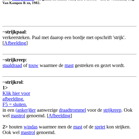
Van Kampen & zn, 1982.
~
strijkpaal
:
verkeersteken. Paal met daarop een bordje met opschrift 'strijk'.
[
Afbeelding
]
~
strijkreep
:
staaldraad
of
touw
waarmee de
mast
gestreken en gezet wordt.
~
strijkrol
:
1>
Klik hier voor
afbeelding.
F5 = sluiten.
in een
(anker)lier
aanwezige
draadtrommel
voor de
strijkreep
. Ook
wel
mastrol
genoemd. [
Afbeelding
]
2>
houten
windas
waarmee men de
mast
of de
spriet
kon strijken.
Ook wel
mastrol
genoemd.