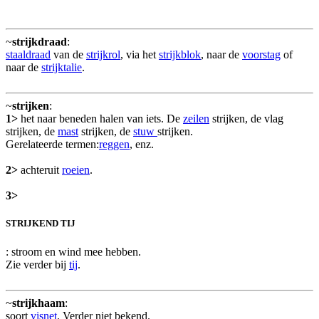
~
strijkdraad
:
staaldraad
van de
strijkrol
, via het
strijkblok
, naar de
voorstag
of
naar de
strijktalie
.
~
strijken
:
1>
het naar beneden halen van iets. De
zeilen
strijken, de vlag
strijken, de
mast
strijken, de
stuw
strijken.
Gerelateerde termen:
reggen
, enz.
2>
achteruit
roeien
.
3>
STRIJKEND TIJ
: stroom en wind mee hebben.
Zie verder bij
tij
.
~
strijkhaam
:
soort
visnet
. Verder niet bekend.