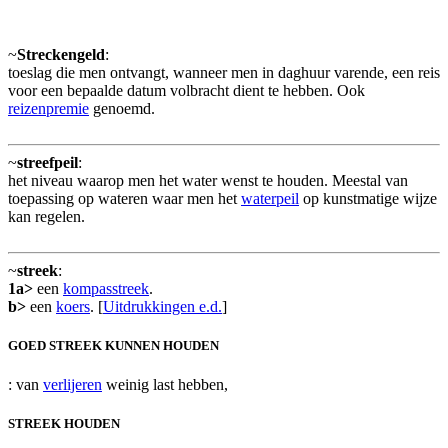
~
Streckengeld
:
toeslag die men ontvangt, wanneer men in daghuur varende, een reis
voor een bepaalde datum volbracht dient te hebben. Ook
reizenpremie
genoemd.
~
streefpeil
:
het niveau waarop men het water wenst te houden. Meestal van
toepassing op wateren waar men het
waterpeil
op kunstmatige wijze
kan regelen.
~
streek
:
1a>
een
kompasstreek
.
b>
een
koers
. [
Uitdrukkingen e.d.
]
GOED STREEK KUNNEN HOUDEN
: van
verlijeren
weinig last hebben,
STREEK HOUDEN