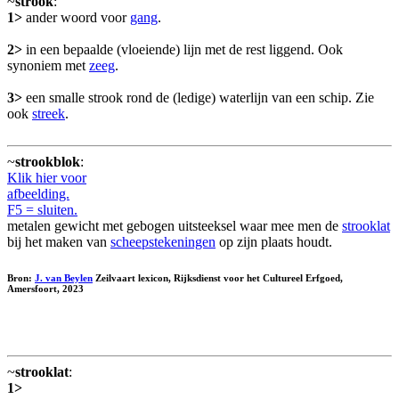
~
strook
:
1>
ander woord voor
gang
.
2>
in een bepaalde (vloeiende) lijn met de rest liggend. Ook
synoniem met
zeeg
.
3>
een smalle strook rond de (ledige) waterlijn van een schip. Zie
ook
streek
.
~
strookblok
:
Klik hier voor
afbeelding.
F5 = sluiten.
metalen gewicht met gebogen uitsteeksel waar mee men de
strooklat
bij het maken van
scheepstekeningen
op zijn plaats houdt.
Bron:
J. van Beylen
Zeilvaart lexicon, Rijksdienst voor het Cultureel Erfgoed,
Amersfoort, 2023
~
strooklat
:
1>