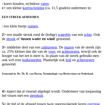
: koers houden, rechtdoor
varen
.
c>
een kleine
koerswijziging
(ca. 11,5 graden) ondermeer in:
EEN STREEK AFHOUDEN
: een klein beetje
ruimen
.
2>
een smalle strook rond de (ledige)
waterlijn
van een
schip
. Ook
de
strook
of '
tussen water en wind
' genoemd.
3>
middelste deel van een
zalmzegen
. De
mazen
van de streek zijn
ca. 25% kleiner dan die van de
voor-
en
achterzegen
, terwijl ook de
hoogte van het net is meer is. In plaats van de streek gebruikt men
ook wel eens
kuikennetten
. Plaatselijk ook
kuil
en
achterzegen
genoemd.
Genoemd in: Dr. Th. H. van Doorn, Terminologie van Riviervissers in Nederland.
4>
traject dat al vissend afgelegd wordt. Ondermeer van toepassing
het vissen met een
sleepkuil
.
5>
de tijd of de afstand tussen twee opeenvolgende keren
overstag