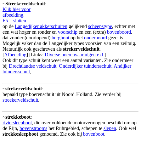
~
Streekerveldschuit
:
Klik hier voor
afbeelding.
F5 = sluiten.
op de
Langedijker akkerschuiten
gelijkend
scheepstype
, echter met
een wat hoger en ronder en
voorschip
en een (extra)
bovenboord
,
dat zonder (doorlopend)
berghout
op het
onderboord
gezet is.
Mogelijk vaker dan de Langedijker types voorzien van een zeiltuig.
Natuurlijk ook geschreven als
strekerveldschuit
.
[
Afbeelding
] [Links:
Diverse boerenvaartuigen e.d.
]
Ook dit type schuit kent weer een aantal varianten. Zie ondermeer
bij
Drechtlandse veldschuit
,
Onderdijker tuindersschuit
,
Andijker
tuindersschuit
, .
~
strekerveldschuit
:
bepaald type boerenschuit uit Noord-Holland. Zie verder bij
streekerveldschuit
.
~
strekkeboot
:
riviersleepboot
, die over voldoende motorvermogen beschikt om op
de Rijn,
bovenstrooms
het Ruhrgebied, schepen te
slepen
. Ook wel
strekkesleepboot
genoemd. Zie ook bij
bovenboot
.