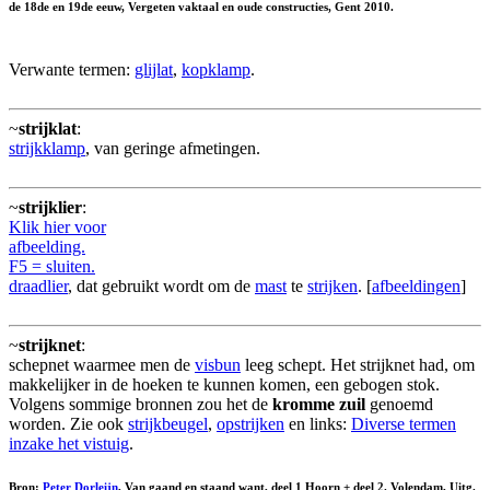
de 18de en 19de eeuw, Vergeten vaktaal en oude constructies, Gent 2010.
Verwante termen:
glijlat
,
kopklamp
.
~
strijklat
:
strijkklamp
, van geringe afmetingen.
~
strijklier
:
Klik hier voor
afbeelding.
F5 = sluiten.
draadlier
, dat gebruikt wordt om de
mast
te
strijken
. [
afbeeldingen
]
~
strijknet
:
schepnet waarmee men de
visbun
leeg schept. Het strijknet had, om
makkelijker in de hoeken te kunnen komen, een gebogen stok.
Volgens sommige bronnen zou het de
kromme zuil
genoemd
worden. Zie ook
strijkbeugel
,
opstrijken
en links:
Diverse termen
inzake het vistuig
.
Bron:
Peter Dorleijn
, Van gaand en staand want, deel 1 Hoorn + deel 2. Volendam, Uitg.