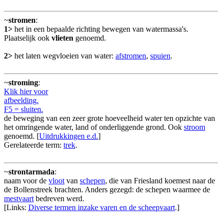
~
stromen
:
1>
het in een bepaalde richting bewegen van watermassa's.
Plaatselijk ook
vlieten
genoemd.
2>
het laten wegvloeien van water:
afstromen
,
spuien
.
~
stroming
:
Klik hier voor
afbeelding.
F5 = sluiten.
de beweging van een zeer grote hoeveelheid water ten opzichte van
het omringende water, land of onderliggende grond. Ook
stroom
genoemd. [
Uitdrukkingen e.d.
]
Gerelateerde term:
trek
.
~
strontarmada
:
naam voor de
vloot
van
schepen
, die van Friesland koemest naar de
de Bollenstreek brachten. Anders gezegd: de schepen waarmee de
mestvaart
bedreven werd.
[Links:
Diverse termen inzake varen en de scheepvaart
.]