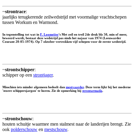
~
strontrace
:
jaarlijks terugkerende zeilwedstrijd met voormalige vrachtschepen
tussen Workum en Warmond.
In tegenstelling tot wat in
F. Loomeijer
's Met zeil en treil 2de druk blz 50, min of meer,
beweerd wordt, bestaat deze wedstrijd pas sinds het najaar van 1974 (Leeuwarder
Courant 20-05-1974). Op 7 oktober vertrokken vijf schepen voor de eerste wedstrijd.
~
strontschipper
:
schipper op een
strontjager
.
Misschien iets minder algemeen bedoelt dan
mestvaarder
. Deze term lijkt bij het moderne
'stoere schippersjargon' te horen. Zie de opmerking bij
strontarmada
.
~
strontschouw
:
houten schuitje waarmee men stalmest naar de landerijen brengt. Zie
ook
polderschouw
en
mestschouw
.