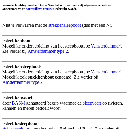
Vernederlandsing van het Duitse Streckeboot, wat een vrij algemene term is en
ondermeer voor
patrouillevaartuigen
gebruikt wordt.
Niet te verwarren met de
strekkensleepboot
(dus met een N).
~
strekkenboot
:
Mogelijke onderverdeling van het sleepboottype '
Amsterdammer
'.
Zie verder bij
Amsterdammer type 2
.
~
strekkensleepboot
:
Mogelijke onderverdeling van het sleepboottype '
Amsterdammer
'.
Mogelijk ook
strekkenboot
genoemd. Zie verder bij
Amsterdammer type 2
.
~
strekkenvaart
:
door
BASM
gehanteerd begrip waarmee de
sleepvaart
op rivieren,
kanalen en meren bedoelt wordt.
~
strekkesleepboot
:
riviersleepboot
, voor het traject Ruhrgebied-Basel. Zie verder bij