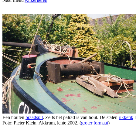
Naar menu
Ankerlieren
.
Een houten
braadspil
. Zelfs het palrad is van hout. De stalen
rikketik
l
Foto: Pieter Klein, Akkrum, lente 2002. (
groter formaat
)