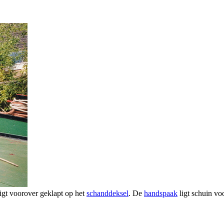
igt voorover geklapt op het
schanddeksel
. De
handspaak
ligt schuin vo