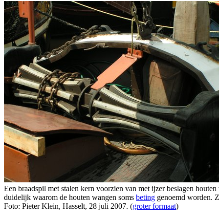
Een braadspil met stalen kern voorzien van met ijzer beslagen houten
duidelijk waarom de houten wangen soms
beting
genoemd worden. Ze
Foto: Pieter Klein, Hasselt, 28 juli 2007. (
groter formaat
)