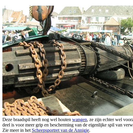
Deze braadspil heeft nog wel houten
wangen
, ze zijn echter wel voo
deel is voor meer grip en bescherming van de eigenlijke spil van verw
Zie meer in het
Scheepsportret van de Annigje
.