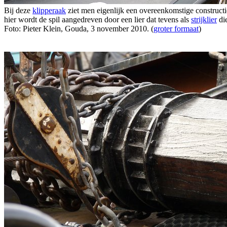
Bij deze
klipperaak
ziet men eigenlijk een overeenkomstige constructie
hier wordt de spil aangedreven door een lier dat tevens als
strijklier
die
Foto: Pieter Klein, Gouda, 3 november 2010. (
groter formaat
)