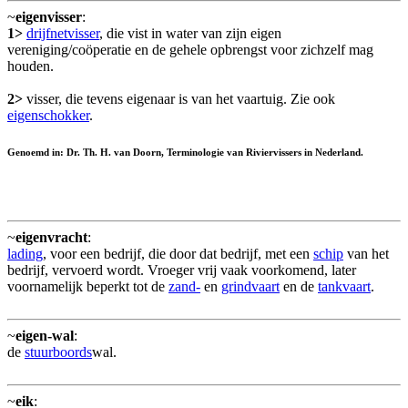
~
eigenvisser
:
1>
drijfnetvisser
, die vist in water van zijn eigen
vereniging/coöperatie en de gehele opbrengst voor zichzelf mag
houden.
2>
visser, die tevens eigenaar is van het vaartuig. Zie ook
eigenschokker
.
Genoemd in: Dr. Th. H. van Doorn, Terminologie van Riviervissers in Nederland.
~
eigenvracht
:
lading
, voor een bedrijf, die door dat bedrijf, met een
schip
van het
bedrijf, vervoerd wordt. Vroeger vrij vaak voorkomend, later
voornamelijk beperkt tot de
zand-
en
grindvaart
en de
tankvaart
.
~
eigen-wal
:
de
stuurboords
wal.
~
eik
: