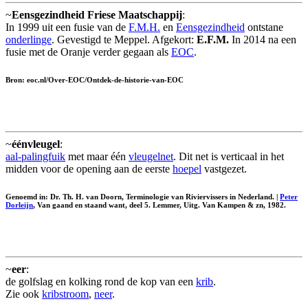
~
Eensgezindheid Friese Maatschappij
:
In 1999 uit een fusie van de
F.M.H.
en
Eensgezindheid
ontstane
onderlinge
. Gevestigd te Meppel. Afgekort:
E.F.M.
In 2014 na een
fusie met de Oranje verder gegaan als
EOC
.
Bron: eoc.nl/Over-EOC/Ontdek-de-historie-van-EOC
~
éénvleugel
:
aal-palingfuik
met maar één
vleugelnet
. Dit net is verticaal in het
midden voor de opening aan de eerste
hoepel
vastgezet.
Genoemd in: Dr. Th. H. van Doorn, Terminologie van Riviervissers in Nederland. |
Peter
Dorleijn
, Van gaand en staand want, deel 5. Lemmer, Uitg. Van Kampen & zn, 1982.
~
eer
:
de golfslag en kolking rond de kop van een
krib
.
Zie ook
kribstroom
,
neer
.