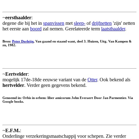
~
eersthaalder
:
degene die bij het in
spanvissen
met
sleep-
of
drijfnetten
'zijn' netten
het eerste aan
boord
zal nemen. Gerelateerde term
laatsthaalder
.
Bron:
Peter Dorleijn
, Van gaand en staand want, deel 3. Huizen, Uitg. Van Kampen &
zn, 1982.
~
Eertvelder
:
mogelijk 17de-18de eeuwse variant van de
Otter
. Ook bekend als
hertvelder
. Verder geen gegevens bekend.
Genoemd in: Orbis in orbem: liber amicorum John Everaert Door Jan Parmentier. Via
Google books.
~
E.F.M.
:
Onderlinge verzekeringsmaatschappij voor schepen. Zie verder