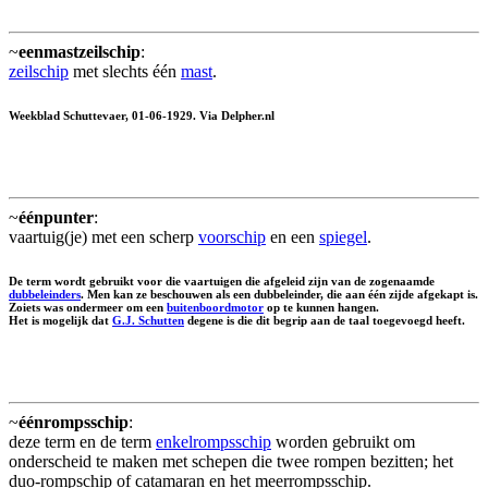
~
eenmastzeilschip
:
zeilschip
met slechts één
mast
.
Weekblad Schuttevaer, 01-06-1929. Via Delpher.nl
~
éénpunter
:
vaartuig(je) met een scherp
voorschip
en een
spiegel
.
De term wordt gebruikt voor die vaartuigen die afgeleid zijn van de zogenaamde
dubbeleinders
. Men kan ze beschouwen als een dubbeleinder, die aan één zijde afgekapt is.
Zoiets was ondermeer om een
buitenboordmotor
op te kunnen hangen.
Het is mogelijk dat
G.J. Schutten
degene is die dit begrip aan de taal toegevoegd heeft.
~
éénrompsschip
:
deze term en de term
enkelrompsschip
worden gebruikt om
onderscheid te maken met schepen die twee rompen bezitten; het
duo-rompschip of catamaran en het meerrompsschip.