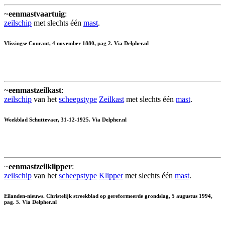
~
eenmastvaartuig
:
zeilschip
met slechts één
mast
.
Vlissingse Courant, 4 november 1880, pag 2. Via Delpher.nl
~
eenmastzeilkast
:
zeilschip
van het
scheepstype
Zeilkast
met slechts één
mast
.
Weekblad Schuttevaer, 31-12-1925. Via Delpher.nl
~
eenmastzeilklipper
:
zeilschip
van het
scheepstype
Klipper
met slechts één
mast
.
Eilanden-nieuws. Christelijk streekblad op gereformeerde grondslag, 5 augustus 1994,
pag. 5. Via Delpher.nl