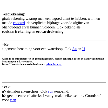
~
ecorekening
:
girale rekening waarop men een tegoed dient te hebben, wil men
met de
ecocard
, de verplichte bijdrage voor de afgifte van
oliehoudend afval kunnen voldoen. Ook bekend als
ecokaartrekening
en
ecocardrekening
.
~
Ee
:
algemene benaming voor een waterloop. Ook
Aa
en
IJ
.
Al sinds de middeleeuwen in gebruik geweest. Heden ten dage alleen in aardrijkskundige
benamingen e.d. te vinden.
Bron: Historische woordenboeken op
gtb.ivdnt.org.
~
eek
:
a>
gemalen eikenschors. Ook
run
genoemd.
b>
geconcentreerd aftreksel van gemalen eikenschors. Grondstof
voor
taan
.