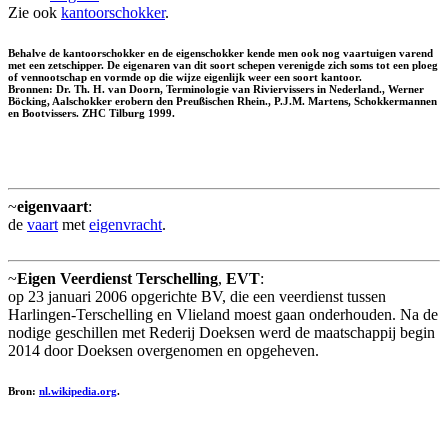
Zie ook
kantoorschokker
.
Behalve de kantoorschokker en de eigenschokker kende men ook nog vaartuigen varend
met een zetschipper. De eigenaren van dit soort schepen verenigde zich soms tot een ploeg
of vennootschap en vormde op die wijze eigenlijk weer een soort kantoor.
Bronnen: Dr. Th. H. van Doorn, Terminologie van Riviervissers in Nederland., Werner
Böcking, Aalschokker erobern den Preußischen Rhein., P.J.M. Martens, Schokkermannen
en Bootvissers. ZHC Tilburg 1999.
~
eigenvaart
:
de
vaart
met
eigenvracht
.
~
Eigen Veerdienst Terschelling
,
EVT
:
op 23 januari 2006 opgerichte BV, die een veerdienst tussen
Harlingen-Terschelling en Vlieland moest gaan onderhouden. Na de
nodige geschillen met Rederij Doeksen werd de maatschappij begin
2014 door Doeksen overgenomen en opgeheven.
Bron:
nl.wikipedia.org
.