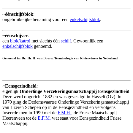
~
éénschijfsblok
:
ongebruikelijke benaming voor een
enkelschijfsblok
.
~
éénschijver
:
een
blok/katrol
met slechts één
schijf
. Gewoonlijk een
enkelschijfsblok
genoemd.
Genoemd in: Dr. Th. H. van Doorn, Terminologie van Riviervissers in Nederland.
~
Eensgezindheid
:
eigenlijk
Onderlinge Verzekeringsmaatschappij Eensgezindheid
.
Deze werd opgericht 1882 en was gevestigd in Hasselt (Ov). In
1970 ging de Dedemsvaartse Onderlinge Verzekeringsmaatschappij
van IJzeren Schepen op in de Eensgezindheid en vervolgens
fuseerde men in 1999 met de
F.M.H.
, de Friese Maatschappij
Heerenveen tot de
E.F.M.
wat staat voor Eensgezindheid Friese
Maatschappij.