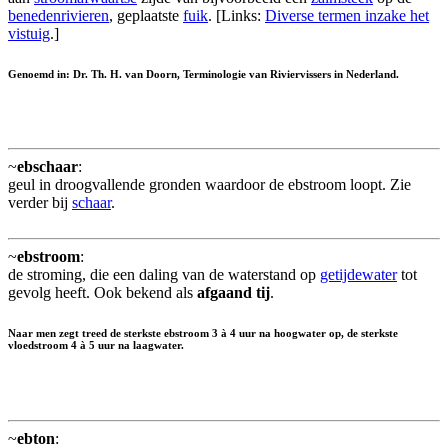
benedenrivieren
, geplaatste
fuik
. [Links:
Diverse termen inzake het
vistuig
.]
Genoemd in: Dr. Th. H. van Doorn, Terminologie van Riviervissers in Nederland.
~
ebschaar
:
geul in droogvallende gronden waardoor de ebstroom loopt. Zie
verder bij
schaar
.
~
ebstroom
:
de stroming, die een daling van de waterstand op
getijdewater
tot
gevolg heeft. Ook bekend als
afgaand tij
.
Naar men zegt treed de sterkste ebstroom 3 à 4 uur na hoogwater op, de sterkste
vloedstroom 4 à 5 uur na laagwater.
~
ebton
: