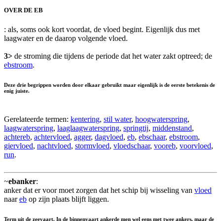
OVER DE EB
: als, soms ook kort voordat, de vloed begint. Eigenlijk dus met
laagwater en de daarop volgende vloed.
3>
de stroming die tijdens de periode dat het water zakt optreed; de
ebstroom
.
Deze drie begrippen worden door elkaar gebruikt maar eigenlijk is de eerste betekenis de
enig juiste.
Gerelateerde termen:
kentering
,
stil water
,
hoogwaterspring
,
laagwaterspring
,
laaglaagwaterspring
,
springtij
,
middenstand
,
achtereb
,
achtervloed
,
agger
,
dagvloed
,
eb
,
ebschaar
,
ebstroom
,
giervloed
,
nachtvloed
,
stormvloed
,
vloedschaar
,
vooreb
,
voorvloed
,
run
.
~
ebanker
:
anker dat er voor moet zorgen dat het schip bij wisseling van
vloed
naar
eb
op zijn plaats blijft liggen.
Term uit de zeevaart. In de binnenvaart ankerde men wel eens met twee ankers, maar de