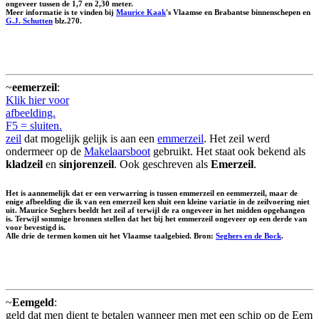
ongeveer tussen de 1,7 en 2,30 meter.
Meer informatie is te vinden bij
Maurice Kaak
's Vlaamse en Brabantse binnenschepen en
G.J. Schutten
blz.270.
~
eemerzeil
:
Klik hier voor
afbeelding.
F5 = sluiten.
zeil
dat mogelijk gelijk is aan een
emmerzeil
. Het zeil werd
ondermeer op de
Makelaarsboot
gebruikt. Het staat ook bekend als
kladzeil
en
sinjorenzeil
. Ook geschreven als
Emerzeil
.
Het is aannemelijk dat er een verwarring is tussen emmerzeil en eemmerzeil, maar de
enige afbeelding die ik van een emerzeil ken sluit een kleine variatie in de zeilvoering niet
uit. Maurice Seghers beeldt het zeil af terwijl de ra ongeveer in het midden opgehangen
is. Terwijl sommige bronnen stellen dat het bij het emmerzeil ongeveer op een derde van
voor bevestigd is.
Alle drie de termen komen uit het Vlaamse taalgebied. Bron:
Seghers en de Bock
.
~
Eemgeld
:
geld dat men dient te betalen wanneer men met een schip op de Eem