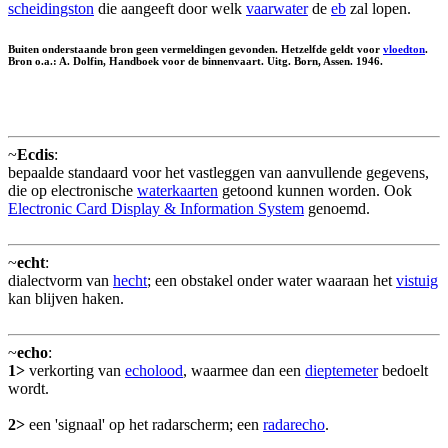
scheidingston
die aangeeft door welk
vaarwater
de
eb
zal lopen.
Buiten onderstaande bron geen vermeldingen gevonden. Hetzelfde geldt voor
vloedton
.
Bron o.a.: A. Dolfin, Handboek voor de binnenvaart. Uitg. Born, Assen. 1946.
~
Ecdis
:
bepaalde standaard voor het vastleggen van aanvullende gegevens,
die op electronische
waterkaarten
getoond kunnen worden. Ook
Electronic Card Display & Information System
genoemd.
~
echt
:
dialectvorm van
hecht
; een obstakel onder water waaraan het
vistuig
kan blijven haken.
~
echo
:
1>
verkorting van
echolood
, waarmee dan een
dieptemeter
bedoelt
wordt.
2>
een 'signaal' op het radarscherm; een
radarecho
.