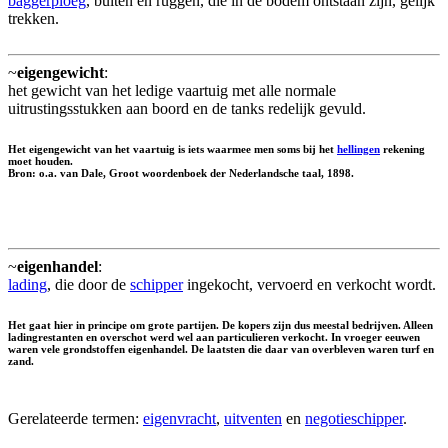
baggerploeg
, bulten en ruggen, die in de bodem ontstaan zijn, gelijk
trekken.
~
eigengewicht
:
het gewicht van het ledige vaartuig met alle normale
uitrustingsstukken aan boord en de tanks redelijk gevuld.
Het eigengewicht van het vaartuig is iets waarmee men soms bij het
hellingen
rekening
moet houden.
Bron: o.a. van Dale, Groot woordenboek der Nederlandsche taal, 1898.
~
eigenhandel
:
lading
, die door de
schipper
ingekocht, vervoerd en verkocht wordt.
Het gaat hier in principe om grote partijen. De kopers zijn dus meestal bedrijven. Alleen
ladingrestanten en overschot werd wel aan particulieren verkocht. In vroeger eeuwen
waren vele grondstoffen eigenhandel. De laatsten die daar van overbleven waren turf en
zand.
Gerelateerde termen:
eigenvracht
,
uitventen
en
negotieschipper
.