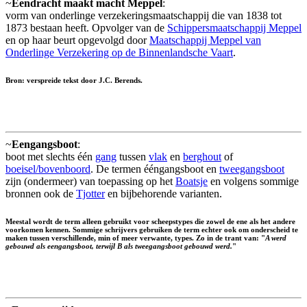
~
Eendracht maakt macht Meppel
:
vorm van onderlinge verzekeringsmaatschappij die van 1838 tot
1873 bestaan heeft. Opvolger van de
Schippersmaatschappij Meppel
en op haar beurt opgevolgd door
Maatschappij Meppel van
Onderlinge Verzekering op de Binnenlandsche Vaart
.
Bron: verspreide tekst door J.C. Berends.
~
Eengangsboot
:
boot met slechts één
gang
tussen
vlak
en
berghout
of
boeisel/bovenboord
. De termen ééngangsboot en
tweegangsboot
zijn (ondermeer) van toepassing op het
Boatsje
en volgens sommige
bronnen ook de
Tjotter
en bijbehorende varianten.
Meestal wordt de term alleen gebruikt voor scheepstypes die zowel de ene als het andere
voorkomen kennen. Sommige schrijvers gebruiken de term echter ook om onderscheid te
maken tussen verschillende, min of meer verwante, types. Zo in de trant van: "
A werd
gebouwd als eengangsboot, terwijl B als tweegangsboot gebouwd werd.
"