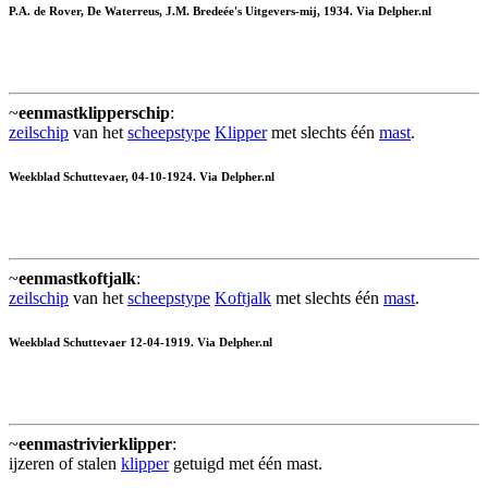
P.A. de Rover, De Waterreus, J.M. Bredeée's Uitgevers-mij, 1934. Via Delpher.nl
~
eenmastklipperschip
:
zeilschip
van het
scheepstype
Klipper
met slechts één
mast
.
Weekblad Schuttevaer, 04-10-1924. Via Delpher.nl
~
eenmastkoftjalk
:
zeilschip
van het
scheepstype
Koftjalk
met slechts één
mast
.
Weekblad Schuttevaer 12-04-1919. Via Delpher.nl
~
eenmastrivierklipper
:
ijzeren of stalen
klipper
getuigd met één mast.