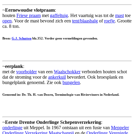
~
Eernewoudse vlotpraam
:
houten
Friese praam
met
gaffeltuig
. Het vaartuig was tot de
mast
toe
open
. Voor de mast bevond zich een
tent/blaasbalg
of
roefje
. Grootte
ca. 8 ton.
Bron:
G.J. Schutten
blz.352. Verder geen vermeldingen gevonden.
~
eerplank
:
met de
voorbolder
van een
Waalschokker
verbonden houten schot
dat de stroming voor de
ankerkuil
bevordert. Ook broesplank en
bungelplank genoemd. Zie ook
bungelen
.
Genoemd in: Dr. Th. H. van Doorn, Terminologie van Riviervissers in Nederland.
~
Eerste Drentse Onderlinge Schepenverzekering
:
onderlinge
uit Meppel. In 1967 ontstaan uit een fusie van
Meppeler
Onderlinge Verzekering Maatschappij
en de
Onderlinge Verenigde