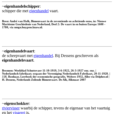
~
eigenhandelschipper
:
schipper die met
eigenhandel
vaart.
Bron: André van Holk, Binnenvaart in de zeventiende en achttiende eeuw, in: Nieuwe
Maritieme Geschiedenis van Nederland, Deel 2: De vaart in en buiten Europa 1600 -
1780, via nmgn.huygens.knaw.nl.
~
eigenhandelvaart
:
de scheepvaart met
eigenhandel
. Bij Dessens geschreven als
eigenhandelsvaart
.
Bronnen: Weekblad Schuttevaer 11-10-1919, 3-6-1922, 26-3-1927 enz. enz. |
Nederlandsch fabrikaat; orgaan der Vereeniging Nederlandsch Fabrikaat, 20-11-1928. |
J.H. Ronhaar, Leerboek der economische geografie, Wolters 1932, Alles via Delpher.nl |
H. Dessens, Nederlands Zeilende Binnenvaart. De Alk, Alkmaar 2007
~
eigenschokker
:
riviervisser
waarbij de schipper, tevens de eigenaar van het vaartuig
en het
visgerei
is.