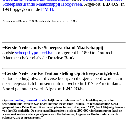
Scheepsassurantie Maatschappij Hoogeveen
. Afgekort:
E.D.O.S.
In
1991 opgegaan in de
F.M.H.
.
Bron: eoc.nl/Over-EOC/Ontdek-de-historie-van-EOC.
~
Eerste Nederlandse Scheepsverband Maatschappij
:
oudste
scheepshypotheekbank
op gericht in 1899 te Dordrecht.
Algemeen bekend als de
Dordtse Bank
.
~
Eerste Nederlandse Tentoonstelling Op Scheepvaartgebied
:
tentoonstelling, alwaar diverse bedrijven die gerelateerd waren aan
de scheepvaart zich presenteerde en welke in 1913 te Amsterdam-
Noord gehouden werd. Afgekort
E.N.T.O.S.
Op
www.stelling-amsterdam.nl
schrijft men ondermeer: "De hoofdingang van het
tentoonstelling-terrein was naast het nog bestaande Tolhuis. De tentoonstelling werd
geopend door Prins Hendrik en vond plaats in het 'jubeljaar 1913', het 100-jarig bestaan
van het Koninkrijk. De tentoonstellingsruimte besloeg 200.000 vierkante meter land en
water met onder andere paviljoens van Nederlandse, Engelse en Duitse reders om de
scheepsvaart te presenteren."