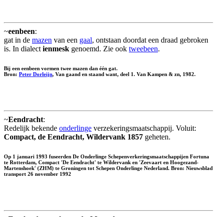
~
eenbeen
:
gat in de
mazen
van een
gaal
, ontstaan doordat een draad gebroken
is. In dialect
ienmesk
genoemd. Zie ook
tweebeen
.
Bij een eenbeen vormen twee mazen dan één gat.
Bron:
Peter Dorleijn
, Van gaand en staand want, deel 1. Van Kampen & zn, 1982.
~
Eendracht
:
Redelijk bekende
onderlinge
verzekeringsmaatschappij. Voluit:
Compact, de Eendracht, Wildervank 1857
geheten.
Op 1 januari 1993 fuseerden De Onderlinge Schepenverkeringsmaatschappijen Fortuna
te Rotterdam, Compact 'De Eendracht' te Wildervank en 'Zeevaart en Hoogezand-
Martenshoek' (ZHM) te Groningen tot Schepen Onderlinge Nederland. Bron: Nieuwsblad
transport 26 november 1992