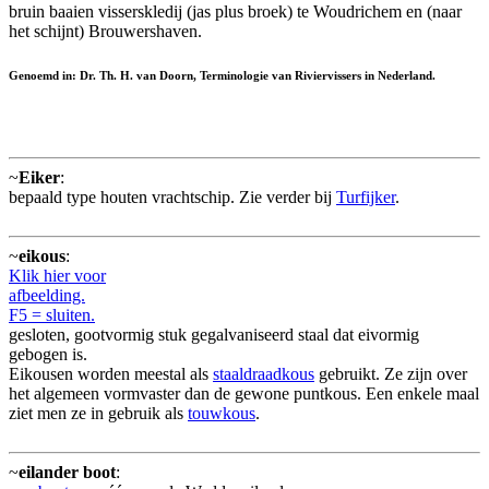
bruin baaien visserskledij (jas plus broek) te Woudrichem en (naar
het schijnt) Brouwershaven.
Genoemd in: Dr. Th. H. van Doorn, Terminologie van Riviervissers in Nederland.
~
Eiker
:
bepaald type houten vrachtschip. Zie verder bij
Turfijker
.
~
eikous
:
Klik hier voor
afbeelding.
F5 = sluiten.
gesloten, gootvormig stuk gegalvaniseerd staal dat eivormig
gebogen is.
Eikousen worden meestal als
staaldraadkous
gebruikt. Ze zijn over
het algemeen vormvaster dan de gewone puntkous. Een enkele maal
ziet men ze in gebruik als
touwkous
.
~
eilander boot
: