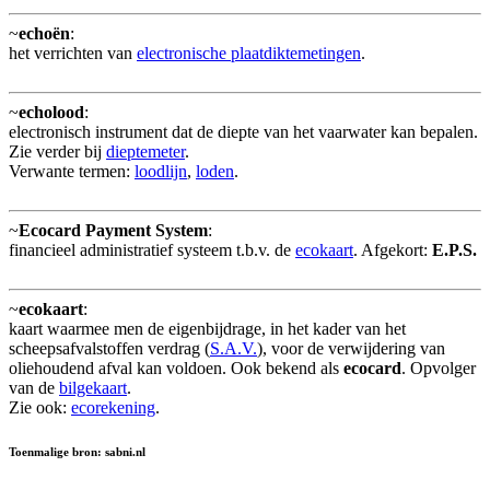
~
echoën
:
het verrichten van
electronische plaatdiktemetingen
.
~
echolood
:
electronisch instrument dat de diepte van het vaarwater kan bepalen.
Zie verder bij
dieptemeter
.
Verwante termen:
loodlijn
,
loden
.
~
Ecocard Payment System
:
financieel administratief systeem t.b.v. de
ecokaart
. Afgekort:
E.P.S.
~
ecokaart
:
kaart waarmee men de eigenbijdrage, in het kader van het
scheepsafvalstoffen verdrag (
S.A.V.
), voor de verwijdering van
oliehoudend afval kan voldoen. Ook bekend als
ecocard
. Opvolger
van de
bilgekaart
.
Zie ook:
ecorekening
.
Toenmalige bron: sabni.nl