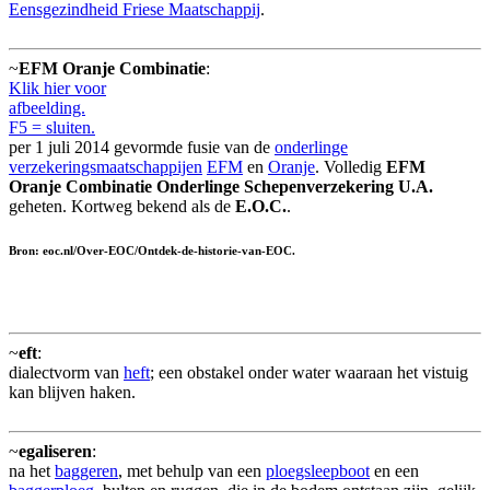
Eensgezindheid Friese Maatschappij
.
~
EFM Oranje Combinatie
:
Klik hier voor
afbeelding.
F5 = sluiten.
per 1 juli 2014 gevormde fusie van de
onderlinge
verzekeringsmaatschappijen
EFM
en
Oranje
. Volledig
EFM
Oranje Combinatie Onderlinge Schepenverzekering U.A.
geheten. Kortweg bekend als de
E.O.C.
.
Bron: eoc.nl/Over-EOC/Ontdek-de-historie-van-EOC.
~
eft
:
dialectvorm van
heft
; een obstakel onder water waaraan het vistuig
kan blijven haken.
~
egaliseren
:
na het
baggeren
, met behulp van een
ploegsleepboot
en een