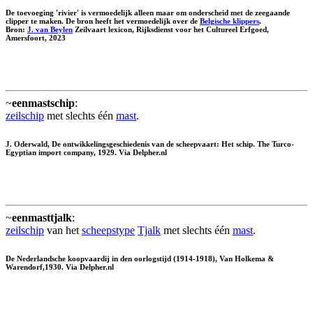
De toevoeging 'rivier' is vermoedelijk alleen maar om onderscheid met de zeegaande
clipper te maken. De bron heeft het vermoedelijk over de
Belgische klippers
.
Bron:
J. van Beylen
Zeilvaart lexicon, Rijksdienst voor het Cultureel Erfgoed,
Amersfoort, 2023
~
eenmastschip
:
zeilschip
met slechts één
mast
.
J. Oderwald, De ontwikkelingsgeschiedenis van de scheepvaart: Het schip. The Turco-
Egyptian import company, 1929. Via Delpher.nl
~
eenmasttjalk
:
zeilschip
van het
scheepstype
Tjalk
met slechts één
mast
.
De Nederlandsche koopvaardij in den oorlogstijd (1914-1918), Van Holkema &
Warendorf,1930. Via Delpher.nl