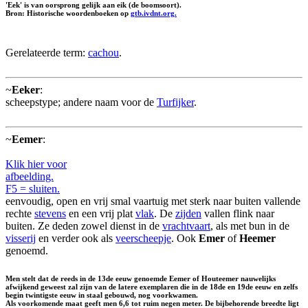
'Eek' is van oorsprong gelijk aan eik (de boomsoort).
Bron: Historische woordenboeken op
gtb.ivdnt.org.
Gerelateerde term:
cachou
.
~
Eeker
:
scheepstype; andere naam voor de
Turfijker
.
~
Eemer
:
Klik hier voor
afbeelding.
F5 = sluiten.
eenvoudig, open en vrij smal vaartuig met sterk naar buiten vallende
rechte
stevens
en een vrij plat
vlak
. De
zijden
vallen flink naar
buiten. Ze deden zowel dienst in de
vrachtvaart
, als met bun in de
visserij
en verder ook als
veerscheepje
. Ook
Emer
of
Heemer
genoemd.
Men stelt dat de reeds in de 13de eeuw genoemde Eemer of Houteemer nauwelijks
afwijkend geweest zal zijn van de latere exemplaren die in de 18de en 19de eeuw en zelfs
begin twintigste eeuw in staal gebouwd, nog voorkwamen.
Als voorkomende maat geeft men 6,6 tot ruim negen meter. De bijbehorende breedte ligt