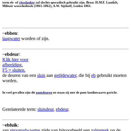
term eb- of
vloedanker
zal slechts sporadisch gebruikt zijn. Bron: H.M.F. Landolt,
Militair woordenboek (1861-1862), A.W. Sijthoff, Leiden 1861.
~
ebben
:
laagwater
worden of zijn.
~
ebdeur
:
Klik hier voor
afbeelding.
F5 = sluiten.
de deuren van een
sluis
aan
getijdewater
, die bij
eb
gebruikt moeten
worden.
In veel gevallen zijn dit
puntdeuren
en staan zij met de punt landinwaarts gericht.
Gerelateerde term:
sluisdeur
,
ebdeur
.
~
ebfuik
:
aan
stroomafwaartse
zijde van bijvoorbeeld een
zalmsteek
op de