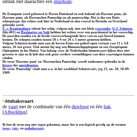
uitstak met daarachter een
stuurkuip
.
De Eemspunt werd gebouwd te Haren Duitsland en ook bekend als
Harense punt
, als
Harense punt
, als
Harenschen Puntschip
en als
punterschip
. Het is dus een Duits
scheepstype, dat echter ook hier in Nederland en dan vooral in Drenthe en Overijssel
gebruikt werd.
E. v. Konijnenburg
tekent het schip, volgens mij, met een klein
vooronder
.
G.J. Schutten
(blz.401) en
Haalmeijer en Vuik
hebben het echter over een paardenstal in het voorschip.
De paarden zouden via de brede vooroverhangende heve van en aan boord kunnen
komen. De schepen zouden tussen 18 x 4 tot 26 x 5 meter gemeten hebben.
Volgens Schutten kende men aan de boven-Eems een geheel open variant van 13 x 3,8
meter, 16 ton groot. Ook noemt hij nog een Binnenschipspitspunt en een Zeespitspunt
(Spitzpünte in het Duits). Van belang voor de Nederlandse binnenvaart lijken deze niet
geweest te zijn en ik heb dan ook geen verdere vermeldingen van deze vaartuigen kunnen
vinden.
De term 'Harener punt' en 'Harenschen Puntschip' wordt ondermeer gebruikt in de
liggers
der
meetdiensten
.
De term 'Puntschip' vindt men o.a. in het weekblad Schuttevaêr; jrg 21, no. 20, 18-09-
1909
~
éénbaksvaart
:
de
vaart
met de combinatie van één
duwboot
en één
bak
.
[
Afbeelding
]
Ik ben de term nog niet tegen gekomen, maar het is een logisch gevolg op de termen
twee-
,
vier-
en
zesbaksvaart
.