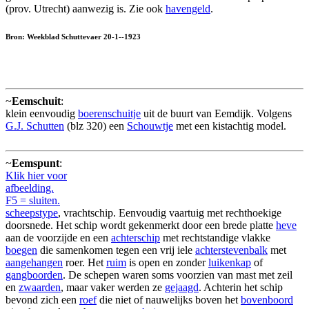
(prov. Utrecht) aanwezig is. Zie ook
havengeld
.
Bron: Weekblad Schuttevaer 20-1--1923
~
Eemschuit
:
klein eenvoudig
boerenschuitje
uit de buurt van Eemdijk. Volgens
G.J. Schutten
(blz 320) een
Schouwtje
met een kistachtig model.
~
Eemspunt
:
Klik hier voor
afbeelding.
F5 = sluiten.
scheepstype
, vrachtschip. Eenvoudig vaartuig met rechthoekige
doorsnede. Het schip wordt gekenmerkt door een brede platte
heve
aan de voorzijde en een
achterschip
met rechtstandige vlakke
boegen
die samenkomen tegen een vrij iele
achterstevenbalk
met
aangehangen
roer. Het
ruim
is open en zonder
luikenkap
of
gangboorden
. De schepen waren soms voorzien van mast met zeil
en
zwaarden
, maar vaker werden ze
gejaagd
. Achterin het schip
bevond zich een
roef
die niet of nauwelijks boven het
bovenboord