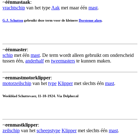
~
éénmastaak
:
vrachtschip
van het type
Aak
met maar één
mast
.
G.J. Schutten
gebruikt deze term voor de kleinere
Dorstense aken
.
~
éénmaster
:
schip
met één
mast
. De term wordt alleen gebruikt om onderscheid
tussen één,
anderhalf
en
tweemasters
te kunnen maken.
~
eenmastmotorklipper
:
motorzeilschip
van het
type
Klipper
met slechts één
mast
.
Weekblad Schuttevaer, 11-10-1924. Via Delpher.nl
~
eenmastklipper
:
zeilschip
van het
scheepstype
Klipper
met slechts één
mast
.