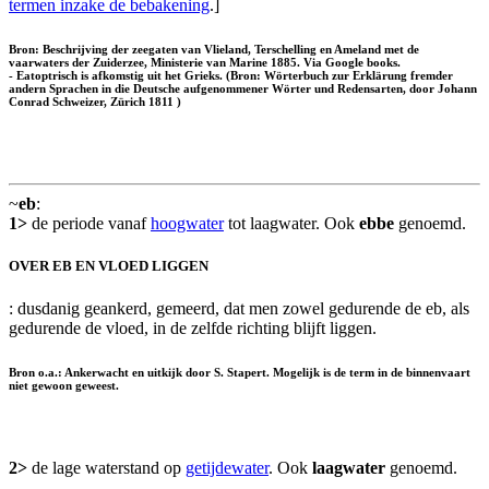
termen inzake de bebakening
.]
Bron: Beschrijving der zeegaten van Vlieland, Terschelling en Ameland met de
vaarwaters der Zuiderzee, Ministerie van Marine 1885. Via Google books.
-
Eatoptrisch
is afkomstig uit het Grieks. (Bron: Wörterbuch zur Erklärung fremder
andern Sprachen in die Deutsche aufgenommener Wörter und Redensarten, door Johann
Conrad Schweizer, Zürich 1811 )
~
eb
:
1>
de periode vanaf
hoogwater
tot laagwater. Ook
ebbe
genoemd.
OVER EB EN VLOED LIGGEN
: dusdanig geankerd, gemeerd, dat men zowel gedurende de eb, als
gedurende de vloed, in de zelfde richting blijft liggen.
Bron o.a.: Ankerwacht en uitkijk door S. Stapert. Mogelijk is de term in de binnenvaart
niet gewoon geweest.
2>
de lage waterstand op
getijdewater
. Ook
laagwater
genoemd.