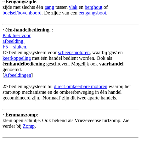
~
Eengangszijde
:
zijde met slechts één
gang
tussen
vlak
en
berghout
of
boeisel/bovenboord
. De zijde van een
eengangsboot
.
~
één-handelbediening
,
:
Klik hier voor
afbeelding.
F5 = sluiten.
1>
bedieningssysteem voor
scheepsmotoren
, waarbij 'gas' en
keerkoppeling
met één handel bedient worden. Ook als
éénhandelbediening
geschreven. Mogelijk ook
vaarhandel
genoemd.
[
Afbeeldingen
]
2>
bedieningssysteem bij
direct-omkeerbare motoren
waarbij het
start-stop mechanisme en de omkeerbeweging in één handel
gecombineerd zijn. 'Normaal' zijn dit twee aparte handels.
~
Éénmanszomp
:
klein open schuitje. Ook bekend als Vriezeveense turfzomp. Zie
verder bij
Zomp
.